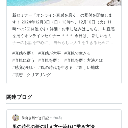
新セミナー「オンライン直感を磨く」の受付を開始しま
す！ 2024年12月8日（日）13時〜、12月10日（火）11
時〜の2回開催です♪ 詳細・お申し込みはこちら。↓ 直感
を磨くオンラインセミナー ＊＊＊ 今日は、 新しいセミ
ナーのお話を中心に、 自分らしい人生を生きるために、
自分がこうだといいな〜と思う人生を生きるために、 ど
#
直感を磨く
#
直感が大事
#
直観で生きる
うして直感を磨くことが大事なのか？についてお話しし
#
直観に従う
#
直観を磨く
#
直観を磨く方法とは
ます。 直感を磨くことについてご興味のある方は 長くな
#
感覚が鋭い
#
風の時代を生きる
#
新しい地球
りましたが、ぜひ読んでみてくださいね(^^) ・ 今日も秋
#
瞑想 クリアリング
の澄んだ日差しがキラキラ輝く美しい一日でした。 部屋
に入る日差しもずいぶん深くなり、 花瓶のお花たちも心
地よ…
関連ブログ
•
前向き気づき日記
2年前
風の時代の夢の叶え方〜流れに乗る方法