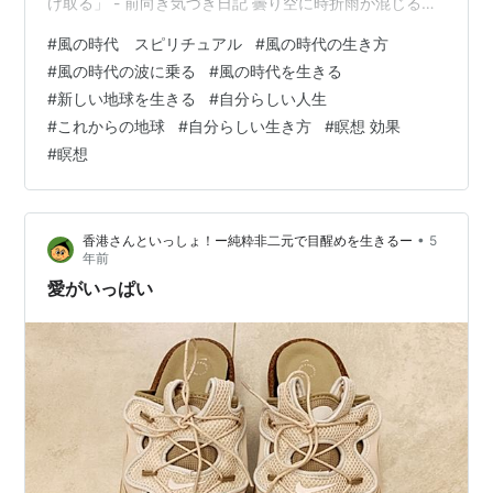
け取る」 - 前向き気づき日記 曇り空に時折雨が混じる今
日は、 冬の気配を感じる静かな一日でした。 目で見える
#
風の時代 スピリチュアル
#
風の時代の生き方
世界は曇りですが、 今日は満月です♪ （18時16分ごろに
#
風の時代の波に乗る
#
風の時代を生きる
満月を迎えました。） 自分の内に意識を向けると、 まる
#
新しい地球を生きる
#
自分らしい人生
で明るい海の中で 天から光が降り注いていでるような感
#
これからの地球
#
自分らしい生き方
#
瞑想 効果
覚で、 今日は光やエネルギーが溢れているのを感じま
#
瞑想
す。 まるで自分が人魚やイルカのように感じ、 水…
•
香港さんといっしょ！ー純粋非二元で目醒めを生きるー
5
年前
愛がいっぱい