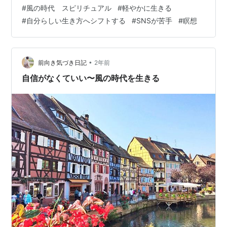
あとは流れに乗っていく方法ですが、 その時に気をつけ
#
風の時代 スピリチュアル
#
軽やかに生きる
ることや注意点があります。 その方法で進んでいるつも
#
自分らしい生き方へシフトする
#
SNSが苦手
#
瞑想
りが、 知らない間に元のやり方に戻っていたり、 恐れか
らの選択になっていたりすることも。 ぜひ後まで読んで
参考にし…
•
前向き気づき日記
2年前
自信がなくていい〜風の時代を生きる