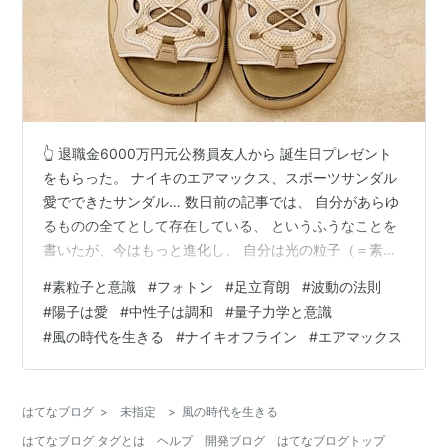
👆 退職金6000万円元公務員友人から 誕生日プレゼント
をもらった。 ナイキのエアマックス、スポーツサンダル
愛でできたサンダル… 数日前の記事では、 自分があらゆ
るものの全てとして存在している、 というふうなことを
書いたが、今はもっと進化し、 自分は光の粒子（＝素粒
子）そのものだった、と、 認識するまでになってきてい
#
素粒子と意識
#
フォトン
#
足立育朗
#
波動の法則
る。 それは単なる、 概念や考え方からくる形而上学的な
#
陽子は愛
#
中性子は調和
#
量子力学と意識
理解ではなく、 まさに存在の在り方としてそう感じられ
#
風の時代を生きる
#
ナイキオフライン
#
エアマックス
ている。 自分が光の素粒子それ自体である、 という知覚
が芽生えてくると、 物質世界のことは自由自在にどうに
でもできる、 という感覚が強くなってくる。 例えば、こ
はてなブログ
>
未指定
>
風の時代を生きる
んなテーブルが…
はてなブログ タグとは
ヘルプ
開発ブログ
はてなブログトップ