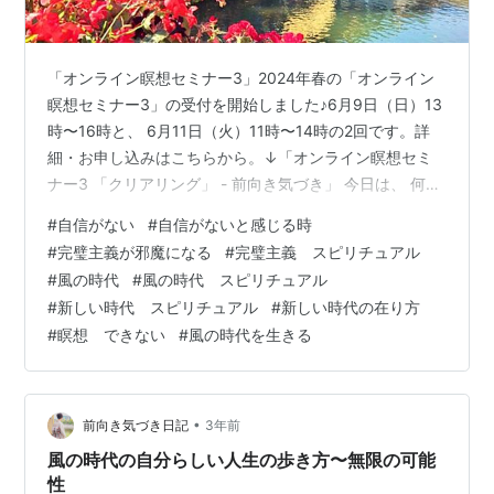
「オンライン瞑想セミナー3」2024年春の「オンライン
瞑想セミナー3」の受付を開始しました♪6月9日（日）13
時〜16時と、 6月11日（火）11時〜14時の2回です。詳
細・お申し込みはこちらから。↓「オンライン瞑想セミ
ナー3 「クリアリング」 - 前向き気づき」 今日は、 何か
をやろうとした時に思う、 自信がない、 まだ準備不足
#
自信がない
#
自信がないと感じる時
だ、という思い、 完璧主義を手放すというお話です。 こ
#
完璧主義が邪魔になる
#
完璧主義 スピリチュアル
れはこれからの新しい世界、 風の時代を流れに乗って生
#
風の時代
#
風の時代 スピリチュアル
きるために とても大事なことです。 このことを知り、そ
#
新しい時代 スピリチュアル
#
新しい時代の在り方
う生きるようになると、 もっと軽やかに自分を生きるこ
#
瞑想 できない
#
風の時代を生きる
とが楽しめ、 生きたい自分にスルッとスライドし、 パラ
レ…
•
前向き気づき日記
3年前
風の時代の自分らしい人生の歩き方〜無限の可能
性