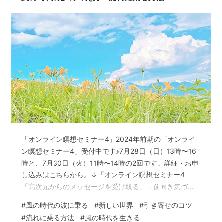
「オンライン瞑想セミナー4」2024年前期の「オンライ
ン瞑想セミナー4」受付中です♪7月28日（日）13時〜16
時と、7月30日（火）11時〜14時の2回です。詳細・お申
し込みはこちらから。↓「オンライン瞑想セミナー4
「高次元からのメッセージを受け取る」 - 前向き気づき
日記」 今日は、風の時代の夢の叶え方のお話です。 目標
#
風の時代の波に乗る
#
新しい世界
#
引き寄せのコツ
を細かく描いて追いかけるのではなく、 方向性を決めて
#
流れに乗る方法
#
風の時代を生きる