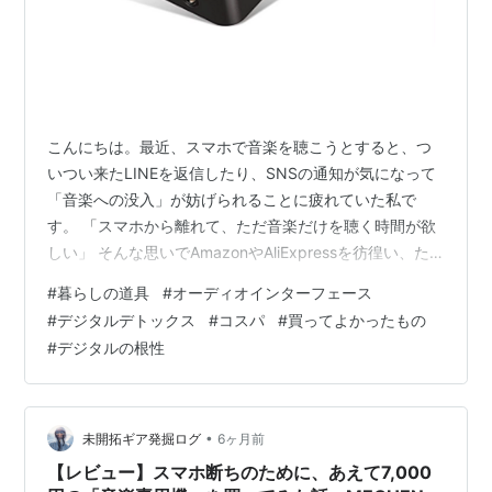
こんにちは。最近、スマホで音楽を聴こうとすると、つ
いつい来たLINEを返信したり、SNSの通知が気になって
「音楽への没入」が妨げられることに疲れていた私で
す。 「スマホから離れて、ただ音楽だけを聴く時間が欲
しい」 そんな思いでAmazonやAliExpressを彷徨い、た
どり着いたのがこの無骨な音楽プレーヤー、MECHEN
#
暮らしの道具
#
オーディオインターフェース
M30でした。SONYのウォークマンは高すぎて手が出な
#
デジタルデトックス
#
コスパ
#
買ってよかったもの
いけれど、これなら約7,000円。失敗しても許せる価格で
#
デジタルの根性
す。 今回は、この「あえて不便な」音楽プレーヤーを取
り入れたことで、生活がどう変わったのか。そして、安
物買いの銭失いにならなかったのか。主婦目線、生活者
目線でシビア…
•
未開拓ギア発掘ログ
6ヶ月前
【レビュー】スマホ断ちのために、あえて7,000