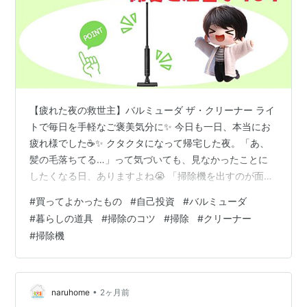
【疲れた夜の救世主】バルミューダ ザ・クリーナー ライ
トで毎日を手軽なご褒美気分に✨ 今日も一日、本当にお
疲れ様でした☕️✨ クタクタになって帰宅した夜。「あ、
髪の毛落ちてる…」って気づいても、見なかったことに
したくなる日、ありますよね😭 「掃除機を出すのが面
倒！」その気持ち、痛いほどわかります。 でも、もし
#
買ってよかったもの
#
自己投資
#
バルミューダ
「つい触りたくなる」くらい心地よい掃除機があった
#
暮らしの道具
#
掃除のコツ
#
掃除
#
クリーナー
ら？今日は、毎日の家事をご褒美タイムに変えてくれる
#
掃除機
魔法のアイテムをご紹介します💖 1. 置いてあるだけでテ
ンションが上がる！奇跡のデザイン✨ まず注目してほし
いのが、この洗練された佇まいです。 掃除機って、普通
は押し入れに隠したくなる生活感の…
•
naruhome
2ヶ月前