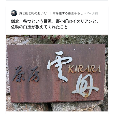
た。 その結果、 今、手元にある食器は、ワタクシにとっ
てすべてが1軍◎ ……とはいえ。 やっぱり使う頻度は、ま
ちまち。 そんな1軍食器たちの中でも、 買ってから約10
•
海と山と街のあいだ｜日常を旅する鎌倉暮らし
7ヶ月前
年もの間…
鎌倉、待つという贅沢。裏小町のイタリアンと、
佐助の白玉が教えてくれたこと