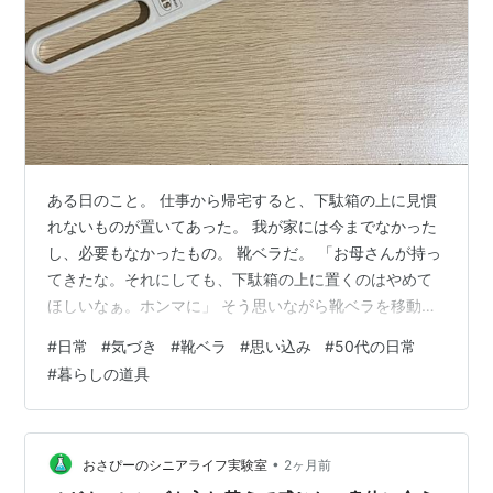
ある日のこと。 仕事から帰宅すると、下駄箱の上に見慣
れないものが置いてあった。 我が家には今までなかった
し、必要もなかったもの。 靴ベラだ。 「お母さんが持っ
てきたな。それにしても、下駄箱の上に置くのはやめて
ほしいなぁ。ホンマに」 そう思いながら靴ベラを移動さ
せた。 仕方ないかと思いながらも、あまり気に入らな
#
日常
#
気づき
#
靴ベラ
#
思い込み
#
50代の日常
い。 私は横着者で、スニーカーを履くときも紐をほどい
#
暮らしの道具
て結び直したりしない。 つま先でトントンしながら無理
やり履くので、かかと側はかなり傷んで汚れている。 そ
んなある日。 何気なく靴ベラを使ってみた。 すると... ま
ぁ、なんということでしょう。 楽チン。 ノーストレス。
•
おさぴーのシニアライフ実験室
2ヶ月前
子どもの頃、おじい…