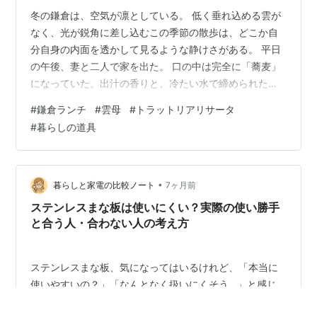
冬の鎌倉は、空気が凛としている。 低く垂れ込める雲が
なく、光が鋭角に差し込むこの季節の散歩は、どこか自
分自身の内面を透かして見るような静けさがある。 平日
の午後、妻と二人で家を出た。 口の中は完全に「蕎麦」
になっていた。出汁の香りと、冷たい水で締められた蕎
麦の喉越し。それを求めて、最近できた蕎麦屋「手打ち
#
鎌倉ランチ
#
雲母
#
トラットリアリサータ
そば さとう」へ向かう。 ここは以前はラーメン屋だった
#
暮らしの道具
なぁ。 しかし、あいにく満席。 ならばと近くの「五島」
へ足を向けるも、こちらも満員。 若い頃の僕なら、ここ
で舌打ちの一つもしていただろう。「効率」という定規
で測れば、店選びに失敗した時間は「損失」でしかない
•
暮らしと家電の比較ノート
7ヶ月前
からだ。 だが、今の僕は違う。壁に…
ステンレスまな板は使いにくい？実際の使い勝手
と合う人・合わない人の考え方