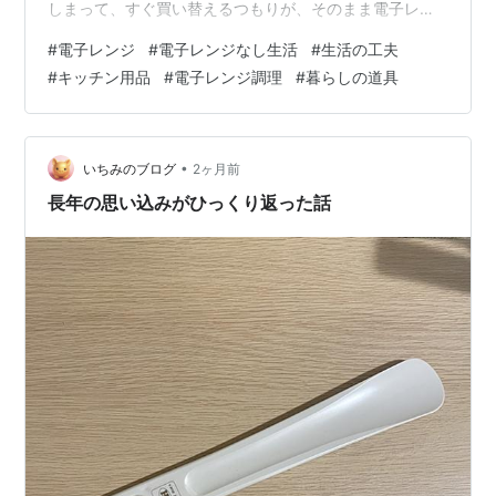
しまって、すぐ買い替えるつもりが、そのまま電子レン
ジなし生活が8ヶ月くらい続きました。 電子レンジなし
#
電子レンジ
#
電子レンジなし生活
#
生活の工夫
生活の工夫 残ったご飯は、チャーハンや雑炊にしていま
#
キッチン用品
#
電子レンジ調理
#
暮らしの道具
した。 おかずは魚焼きグリルやフライパンで温め直すこ
とが多く、炊飯器の保温で温めた日もあります。 飲み物
はガスコンロで温めて、毎日お湯を沸かして魔法瓶に入
れておくのが習慣に。 冷凍食品は普段あまり買いません
•
いちみのブログ
2ヶ月前
でしたが、「凍ったままお弁当に…
長年の思い込みがひっくり返った話