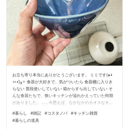
お立ち寄り本当にありがとうございます。 ミミです(๑•̀
ㅂ•́)و✧ 食器が大好きで、気がついたら 食器棚に入りき
らない 普段使いしていない 箱からすら出していない そ
んな食器たちで、狭いキッチンが溢れかえっていた時期
がありました。 ……今思えば、なかなかのカオスなキッ
チン（笑） すべて「1軍」の食器たち 10年ほど前。 突
#
暮らし
#
雑記
#
コスタノバ
#
キッチン雑貨
然、整理整頓に目覚めたワタクシ。 「末永く使えるモ
#
暮らしの道具
ノ」 に焦点を置いて、思い切って食器の整理をしまし