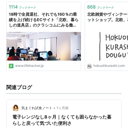
1114
868
ブックマーク
ブックマーク
18時で全員退社、それでも160％の業
北欧雑貨やヴィンテー
績を上げ続けるECサイト「北欧、暮ら
ットショップ。北欧、
しの道具店」のクラシコムにみる働き
方 | ライフハッカー・ジャパン
www.lifehacker.jp
hokuohkurashi.com
関連ブログ
•
気まぐれ試食ノート
1ヶ月前
電子レンジなし8ヶ月｜なくても困らなかった暮
らしと戻って気づいた便利さ