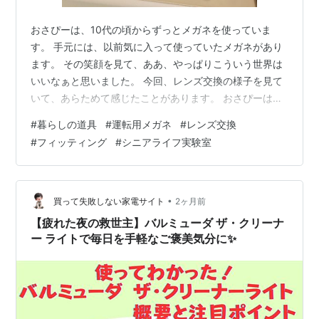
おさぴーは、10代の頃からずっとメガネを使っていま
す。 手元には、以前気に入って使っていたメガネがあり
ます。 その笑顔を見て、ああ、やっぱりこういう世界は
いいなぁと思いました。 今回、レンズ交換の様子を見て
いて、あらためて感じたことがあります。 おさぴーは、
10代の頃からずっとメガネを使っています。 もう、メガ
#
暮らしの道具
#
運転用メガネ
#
レンズ交換
ネとは長い付き合いです。顔の一部……とまでは言いませ
#
フィッティング
#
シニアライフ実験室
んが、ないと困る。いや、正直に言えば、かなり困る存
在です。 2年ほど前には白内障の手術を受けました。そ
の時、眼内レンズは近くを見ることを重視したものにし
ていただきました。 そのため、普段の生活では中近用の
•
買って失敗しない家電サイト
2ヶ月前
複合累進レンズのメガネを3本。そ…
【疲れた夜の救世主】バルミューダ ザ・クリーナ
ー ライトで毎日を手軽なご褒美気分に✨