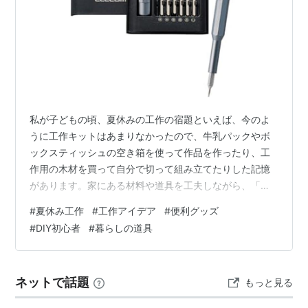
私が子どもの頃、夏休みの工作の宿題といえば、今のよ
うに工作キットはあまりなかったので、牛乳パックやボ
ックスティッシュの空き箱を使って作品を作ったり、工
作用の木材を買って自分で切って組み立てたりした記憶
があります。家にある材料や道具を工夫しながら、「今
年は何を作ろう」と毎年悩んでいたことを今でも覚えて
#
夏休み工作
#
工作アイデア
#
便利グッズ
います。 最近は、組み立てるだけで完成する便利な工作
#
DIY初心者
#
暮らしの道具
キットが数多く販売されていて、昔と比べると選択肢も
ずいぶん増えました。 もちろん工作キットも便利です
が、今回はあえてキットではなく、夏休みの工作が終わ
ネットで話題
もっと見る
ったあとも家庭で長く使える工具をご紹介します。 「子
どものために買ったはずなのに、気づけば自分のほ…