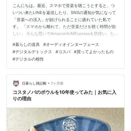
こんにちは。最近、スマホで音楽を聴こうとすると、つ
いつい来たLINEを返信したり、SNSの通知が気になって
「音楽への没入」が妨げられることに疲れていた私で
す。 「スマホから離れて、ただ音楽だけを聴く時間が欲
しい」 そんな思いでAmazonやAliExpressを彷徨い、た
どり着いたのがこの無骨な音楽プレーヤー、MECHEN
#
暮らしの道具
#
オーディオインターフェース
M30でした。SONYのウォークマンは高すぎて手が出な
#
デジタルデトックス
#
コスパ
#
買ってよかったもの
いけれど、これなら約7,000円。失敗しても許せる価格で
#
デジタルの根性
す。 今回は、この「あえて不便な」音楽プレーヤーを取
り入れたことで、生活がどう変わったのか。そして、安
物買いの銭失いにならなかったのか。主婦目線、生活者
目線でシビア…
•
日暮らし雑記帳
7ヶ月前
コスタノバのボウルを10年使ってみた｜お気に入
りの理由