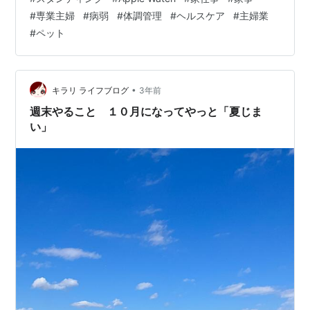
イする主人はお茶が欲しいかなと思い、ルピシアのダー
#
専業主婦
#
病弱
#
体調管理
#
ヘルスケア
#
主婦業
ジリン2ndフラッシュ2023を淹れることに。 その間冴ゆ
#
ペット
が遊んで遊んでと鳴くので、お気に入りのネズミのおも
ちゃを使って遊ばせてあげました。 【送料無料】すみっ
コぐらし スーパーもーちもち大福クッション Mサイズ し
ろくま ぺんぎん？ ねこ とかげ…
•
キラリ ライフブログ
3年前
週末やること １０月になってやっと「夏じま
い」