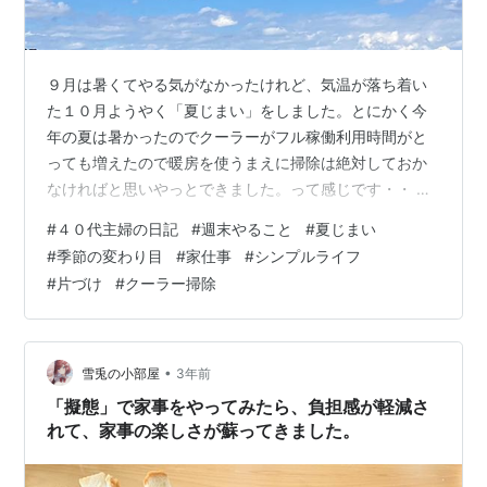
９月は暑くてやる気がなかったけれど、気温が落ち着い
た１０月ようやく「夏じまい」をしました。とにかく今
年の夏は暑かったのでクーラーがフル稼働利用時間がと
っても増えたので暖房を使うまえに掃除は絶対しておか
なければと思いやっとできました。って感じです・・ ク
ーラーの掃除 扇風機 日傘と帽子 おわりに クーラーの掃
#
４０代主婦の日記
#
週末やること
#
夏じまい
除 フィルターのホコリがたまっていると電気代が２５％
#
季節の変わり目
#
家仕事
#
シンプルライフ
増えるそうです。やったこと 掃除機でフィルター掃除 フ
#
片づけ
#
クーラー掃除
ィルター水洗い 送風で内部乾燥を３～４時間 「３の作業
が大切」とテレビをみて知りました。リモコンを見ると
そのボタンを発見作業が終了すると自動で消えるので楽
チンでしたが作業前にやった３台の…
•
雪兎の小部屋
3年前
「擬態」で家事をやってみたら、負担感が軽減さ
れて、家事の楽しさが蘇ってきました。