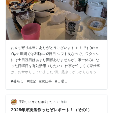
お立ち寄り本当にありがとうございます ミミです(๑•̀ㅂ
•́)و✧ 世間では3連休の2日目 シフト制なので、ワタクシ
には土日祝日はあまり関係ありませんが、唯一休みにな
った日曜日を有効活用（したい） 仕事が忙しくて家仕事
は、おサボりしていました 朝、起きてがっかりなキッチ
ン 昨日のお夕飯の名残りそのままに時が止まっておりま
#
暮らし
#
雑記
#
家仕事
#
日曜日
す 壁づたいにはびこる次男坊の靴下やらうわばきやら帽
子やら… ワタクシの記憶が正しければ、次男坊の足は2本
靴下が何足も脱ぎ捨てられてるわよ… 普段通り5時半に目
•
覚めても、身体が動かずソファでグダグダした痕跡 なぜ
手取り18万でも趣味したい
1年前
かカウンターチェア2脚もリビングに鎮座しています 今
2025年果実酒作ったぞレポート！（その1）