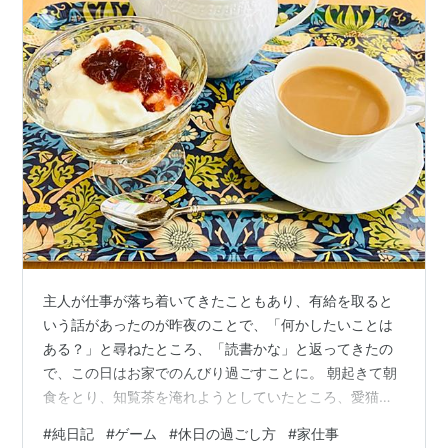
主人が仕事が落ち着いてきたこともあり、有給を取ると
いう話があったのが昨夜のことで、「何かしたいことは
ある？」と尋ねたところ、「読書かな」と返ってきたの
で、この日はお家でのんびり過ごすことに。 朝起きて朝
食をとり、知覧茶を淹れようとしていたところ、愛猫・
冴ゆの猛アタックを受けて、一緒に遊ぶことにしまし
#
純日記
#
ゲーム
#
休日の過ごし方
#
家仕事
た。 ここのところの冴ゆは遊びの目が肥えてきて、キャ