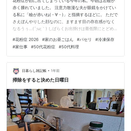
花粉症が顔に出てしまっている今年の私。今朝は左瞼が
赤く腫れていました。 注意力散漫な夫が眼鏡をかけてい
る私に「瞼が赤いね(・∀・)」と指摘するほどに。 ただで
さえぼんやりした顔なのに、ますます目の存在感がなく
なるうぅ…(´;ω;｀) しばらくお出掛けは最低限にとどめよ
うと思います。 気分を変えて家仕事 スーパーで花束のよ
#
花粉症 2026
#
家のお昼ごはん
#
パセリ
#
冷凍保存
うなパセリが100円ほどで売っていました。 パセリは一
#
家仕事
#
50代花粉症
#
50代料理
年中流通していますが、特に春の3〜5月と秋の9〜11月
が旬で、葉がやわらかく香りも良いそうです。 とはい
え、この量を一度に使い切るのは無理なので少し面倒で
すがいつものように冷凍保存にします。 まずはしっかり
•
日暮らし雑記帳
1年前
水洗い 水滴を落と…
掃除をすると決めた日曜日