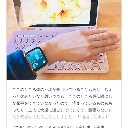
ここのところ体の不調が長引いていることもあり、ちょ
っと休みたいなと思いつつも、ここのところ最低限にし
か家事をできていなかったので、溜まっているものもあ
ったり、主人に快適に過ごしてほしくて、頑張らないと
なと気合を入れることにしました。 加湿器に注水をした
り、お皿を片づけたりとひとまず動いて、ゲームをプレ
#
スタンディング
#
Apple Watch
#
家仕事
#
家事