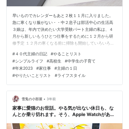
早いものでカレンダーもあと２枚１１月に入りました。
急に寒くなり服がない・・中２息子は部活中心の生活高
３娘は、年内で決めたい大学受験パート主婦の私は、４
月から新しいもうひとつ仕事をするために１２月から研
修予定 １２月の寒くなる前に掃除も開始していろいろと
計画もしたいスケジュール帳を見ながら、やることリス
#
４０代主婦の日記
#
やることリスト
トを作成しました。 家のやる事リスト 自分のやる事 高
#
シンプルライフ
#
高校生
#
中学生の子育て
３娘のやること・やりたいことリスト 中２息子のやるこ
#
年末2023
#
家仕事
#
主婦の１日
とリスト おわりに 家のやる事リスト 車の洗車 帰省計画
#
やりたいことリスト
#
ライフスタイル
実家の片づけ自分のものと弟のものを捨てる おせち 年末
調整 粗大ごみ予約 年賀状作成実家と家の分 ふるさと納
税 福袋調査 クリスマス計…
•
雪兎の小部屋
3年前
家事に愛猫のお世話。やる気が出ない休日も、な
んとか乗り切れます。そう、Apple Watchがあれ
ばね。