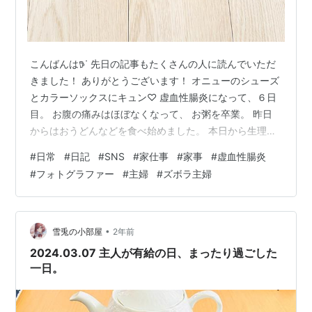
こんばんは𖠚ᐝ 先日の記事もたくさんの人に読んでいただ
きました！ ありがとうございます！ オニューのシューズ
とカラーソックスにキュン♡ 虚血性腸炎になって、６日
目。 お腹の痛みはほぼなくなって、 お粥を卒業。 昨日
からはおうどんなどを食べ始めました。 本日から生理が
始まりました。 私は生理中に虚血性腸炎の症状が 出るこ
#
日常
#
日記
#
SNS
#
家仕事
#
家事
#
虚血性腸炎
とが多いので、要注意。 まだ、お腹がよくぐるぐると音
#
フォトグラファー
#
主婦
#
ズボラ主婦
が鳴っている。 その度に、大丈夫かな？と不安に。 気に
しすぎも良くない。 このまま、何事もないことを祈るば
かりです。 さて、ご飯が食べられないだけで元気な私。
ずっと欲しかった靴を買っちゃいました♡ とってもかわ
•
雪兎の小部屋
2年前
いい！！！！ 透…
2024.03.07 主人が有給の日、まったり過ごした
一日。