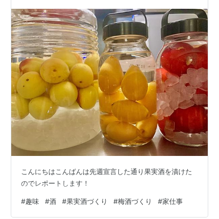
日は、掃除を…
こんにちはこんばんは先週宣言した通り果実酒を漬けた
のでレポートします！
#
趣味
#
酒
#
果実酒づくり
#
梅酒づくり
#
家仕事