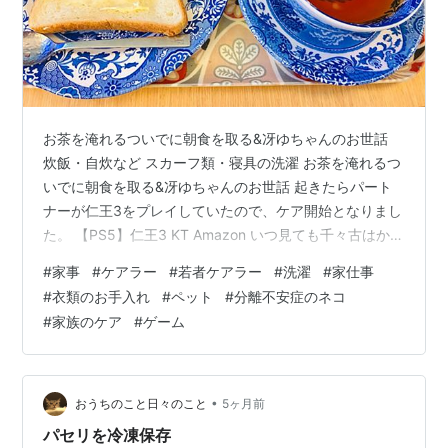
お茶を淹れるついでに朝食を取る&冴ゆちゃんのお世話
炊飯・自炊など スカーフ類・寝具の洗濯 お茶を淹れるつ
いでに朝食を取る&冴ゆちゃんのお世話 起きたらパート
ナーが仁王3をプレイしていたので、ケア開始となりまし
た。 【PS5】仁王3 KT Amazon いつ見ても千々古はかわ
いらしくていいですね。 ゲームの際にはお茶を淹れるの
#
家事
#
ケアラー
#
若者ケアラー
#
洗濯
#
家仕事
が恒例なので、パートナーの分も淹れるついでに、私は
#
衣類のお手入れ
#
ペット
#
分離不安症のネコ
クリームチーズトーストにいちごジャムを落として、ル
#
家族のケア
#
ゲーム
ピシアのマスカットともにいただきました。 頃合いを見
て、追加のお茶を淹れることに。今回はルピシアのサク
ランボを選びました。 【P10倍・クーポン】スポード ブ
ルーイタリアン…
•
おうちのこと日々のこと
5ヶ月前
パセリを冷凍保存