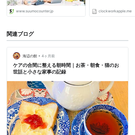
www.suumocounter.jp
clockworkapple.me
関連ブログ
•
海辺の館
4ヶ月前
ケアの合間に整える朝時間｜お茶・朝食・猫のお
世話と小さな家事の記録