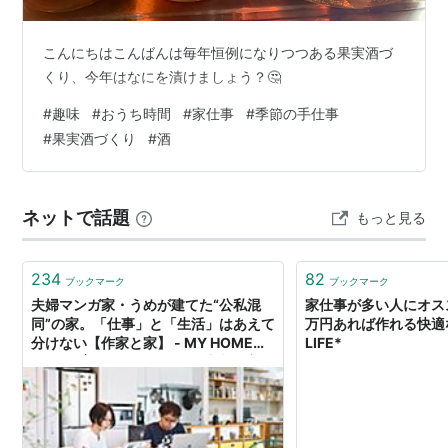
こんにちはこんばんは毎年恒例になりつつある果実酒づ
くり、今年はなにを漬けましょう？🤔
#
趣味
#
おうち時間
#
家仕事
#
季節の手仕事
#
果実酒づくり
#
酒
ネットで話題
もっと見る
234
82
ブックマーク
ブックマーク
夫婦マンガ家・うめが建てた“公私混
家仕事が多い人にオスス
同”の家。「仕事」と「生活」はあえて
万円あれば作れる快適な書
分けない【作家と家】 - MY HOME
LIFE*
STORY │スーモカウンター注文住宅