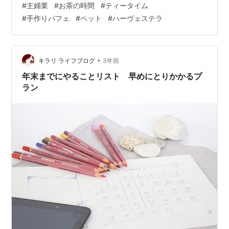
#
主婦業
#
お茶の時間
#
ティータイム
ッチ・ミー・イフ・ユー・キャンはおろか、ちょっとや
#
手作りパフェ
#
ペット
#
ハーヴェステラ
そっとでは動じてくれません。 猫壱（necoichi） キャッ
チ・ミー・イフ・ユー・キャン2 猫用電動おもちゃ 猫壱
Amazon 猫壱（necoichi） キャッチ・ミー・イフ・ユ
ー・キャン2 猫…
•
キラリ ライフブログ
3年前
年末までにやることリスト 早めにとりかかるプ
ラン