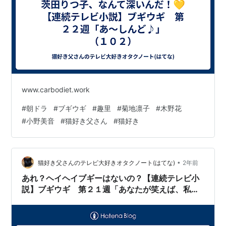
www.carbodiet.work
#
朝ドラ
#
ブギウギ
#
趣里
#
菊地凛子
#
木野花
#
小野美音
#
猫好き父さん
#
猫好き
•
猫好き父さんのテレビ大好きオタクノート(はてな)
2年前
あれ？ヘイヘイブギーはないの？【連続テレビ小
説】ブギウギ 第２１週「あなたが笑えば、私も
笑う」（１０１）