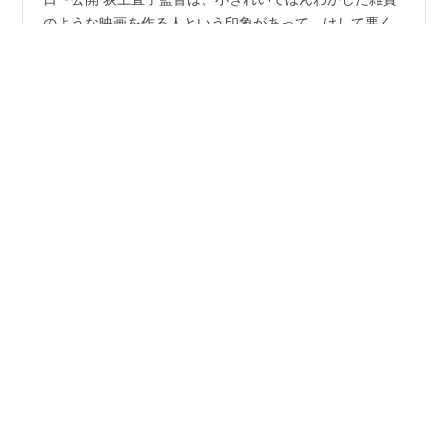
のような映画を作る人という印象があって、けして悪く
はないんだけどなんかしゃらくせえと思ってきた。 一時
期の長いブランク（その間にはニューヨークへの留学や
出産育児があったみたいだ）の後に作られた2017年の
#
波紋
#
荻上直子
#
筒井真理子
#
木野花
#
磯村勇斗
「彼らが本気で編むときは、」は、個人的には結構好き
#
光石研
#
彼らが本気で編むときは
だった。見ていて居ずまいを正したくなるような真摯さ
が感じられる作品だった。 けれど、その後のネットフリ
ックス製作のいくつかの仕事（「リラックマとカオルさ
ん」、「モダンラブ・東京」）などは、上手いし好感が
•
RollingStoneGathersNoMoss文化部
3年前
持てるのだけど、やっぱり雑貨み…
ヴィレッジ＠１０９シネマズ川崎 2023年4月22
日（土）