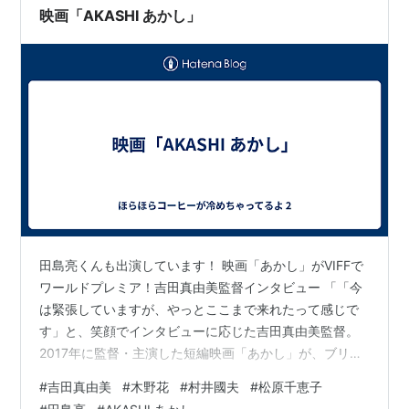
映画「AKASHI あかし」
田島亮くんも出演しています！ 映画「あかし」がVIFFで
ワールドプレミア！吉田真由美監督インタビュー 「「今
は緊張していますが、やっとここまで来れたって感じで
す」と、笑顔でインタビューに応じた吉田真由美監督。
2017年に監督・主演した短編映画「あかし」が、ブリテ
ィッシュ・コロンビア州映画界のSpotlight Awardsで新
#
吉田真由美
#
木野花
#
村井國夫
#
松原千恵子
人賞を受賞した当時は、自分で脚本、監督、主演、プロ