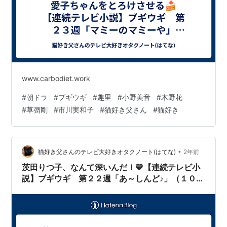
www.carbodiet.work
#
朝ドラ
#
ブギウギ
#
趣里
#
小野美音
#
木野花
#
草彅剛
#
市川実和子
#
猫好き父さん
#
猫好き
•
猫好き父さんのテレビ大好きオタクノート(はてな)
2年前
茨田りつ子、なんて深いんだ！💛【連続テレビ小
説】ブギウギ 第２２週「あ～しんど♪」（１０
２）