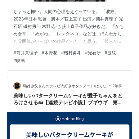
ちょっと怖い。人間の心理をえぐっている。 「波紋」
2023年日本 監督・脚本／荻上直子 出演／筒井真理子 光
石研 磯村勇斗 木野花 他 荻上直子作品が好きだ。 「かも
め食堂」「めがね」「レンタネコ」などは、ほんわかし
た雰囲気がいっぱいの作品だった、と思う。「彼らが本
気で編むときは」「川っぺりムコリッタ」と最近は、ほ
#
筒井真理子
#
木野花
#
磯村勇斗
#
光石研
#
波紋
のぼの感と平和感はいつもどおりあるけれど、なかなか
#
映画
シビアな内容が描写されていた。そして次はこれ、「波
紋」。 これは、まったくほのぼのしていない。平和感も
ない。これ以前の作品は、私の「これを観ながら死にた
い映画・ドラマ」のリストに入っているが、これは…。
•
猫好き父さんのテレビ大好きオタクノート(はてな)
2年前
これを観ながら死にたくない、あん…
美味しいバタークリームケーキが愛子ちゃんをと
ろけさせる🍰【連続テレビ小説】ブギウギ 第２
３週「マミーのマミーや」（１０８）