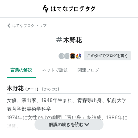
はてなブログ トップ
木野花
このタグでブログを書く
言葉の解説
ネットで話題
関連ブログ
木野花
(
アート
)
【
きのはな
】
女優、演出家、1948年生まれ、青森県出身、弘前大学
教育学部美術学科卒
1974年に女性だけの劇団「青い鳥」を結成、1986年に
解説の続きを読む
退団。