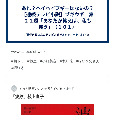
www.carbodiet.work
#
朝ドラ
#
趣里
#
小野美音
#
木野花
#
猫好き父さん
#
猫好き
•
ずっと映画のことを考えている
3年前
「波紋」荻上直子