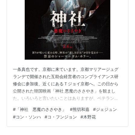
一条真也です。京都に来ています。京都マリアージュグ
ランデで開催された互助会経営者のコンプライアンス研
修会に参加後、近くにあるＴジョイ京都へ。この日から
公開された韓国映画「神社 悪魔のささやき」を観まし
た。いろいろと言いたいことはありますが、ベテラン日
本人女優の木野花の怪演がインパクト大でした！ ヤフー
#
「神社 悪魔のささやき」
#
熊切和嘉
#
ジェジュン
の「解説」には、「ある廃神社をめぐる恐怖を描いたホ
#
コン・ソンハ
#
コ・フンジョン
#
木野花
ラー。神戸の山中にある廃神社で失踪した学生たちを捜
す韓国人の祈祷師が、手掛かりを追ううちに恐ろしい事
態に遭遇する。メガホンを取るのは『#マンホール』など