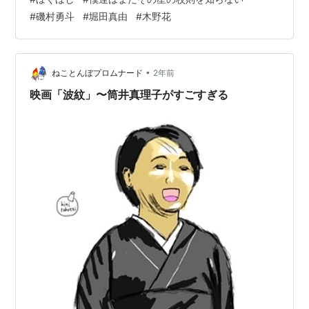
#
磯村勇斗
#
堀田真由
#
木野花
•
ねことんぼプロムナード
2年前
映画「波紋」〜筒井真理子がすごすぎる