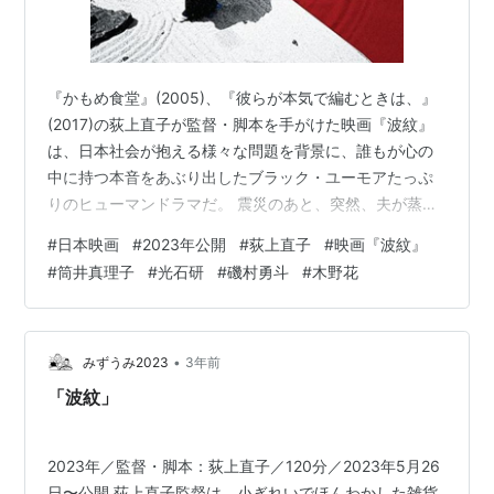
『かもめ食堂』(2005)、『彼らが本気で編むときは、』
(2017)の荻上直子が監督・脚本を手がけた映画『波紋』
は、日本社会が抱える様々な問題を背景に、誰もが心の
中に持つ本音をあぶり出したブラック・ユーモアたっぷ
りのヒューマンドラマだ。 震災のあと、突然、夫が蒸
発。寝たきりの義父の面倒を最期までひとりで見て葬式
#
日本映画
#
2023年公開
#
荻上直子
#
映画『波紋』
も出した須藤依子は、救いを求めて新興宗教にのめり込
#
筒井真理子
#
光石研
#
磯村勇斗
#
木野花
む。そんなある日、夫が何年振りかに突然帰って来た。
依子の感情は激しく揺れ動く。 主人公・依子を筒井真理
子、夫・修を光石研が演じている他、木野花、柄本明、
キムラ緑子、江口のりこ、平岩紙、磯村勇斗、安藤玉恵
•
みずうみ2023
3年前
等、個性豊かな実力派俳優が顔を揃えた…
「波紋」
2023年／監督・脚本：荻上直子／120分／2023年5月26
日〜公開 荻上直子監督は、小ぎれいでほんわかした雑貨