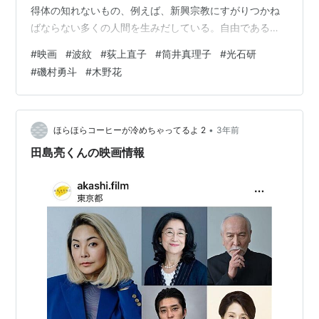
得体の知れないもの、例えば、新興宗教にすがりつかね
ばならない多くの人間を生みだしている。自由であるこ
と、生きるということは、過酷だ。 映画「波紋」公式サ
#
映画
#
波紋
#
荻上直子
#
筒井真理子
#
光石研
イト 5月26日（金）公開！
#
磯村勇斗
#
木野花
•
ほらほらコーヒーが冷めちゃってるよ 2
3年前
田島亮くんの映画情報