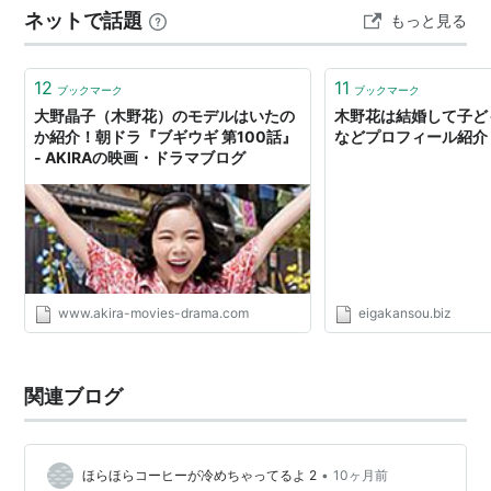
ネットで話題
もっと見る
の熊切和嘉。『ジェジュン:オン・ザ・ロード』などのジ
ェジュン、ドラマ『ドクタースランプ』などのコ…
12
11
ブックマーク
ブックマーク
大野晶子（木野花）のモデルはいたの
木野花は結婚して子ど
か紹介！朝ドラ『ブギウギ 第100話』
などプロフィール紹介 
- AKIRAの映画・ドラマブログ
www.akira-movies-drama.com
eigakansou.biz
関連ブログ
•
ほらほらコーヒーが冷めちゃってるよ 2
10ヶ月前