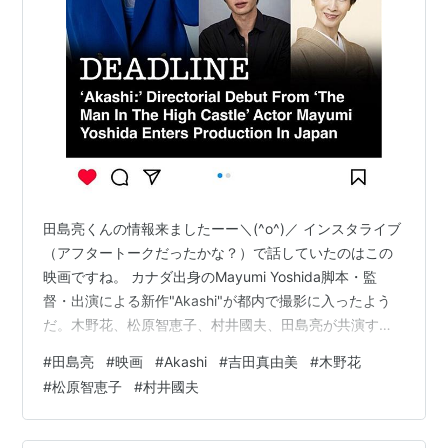
田島亮くんの情報来ましたーー＼(^o^)／ インスタライブ
（アフタートークだったかな？）で話していたのはこの
映画ですね。 カナダ出身のMayumi Yoshida脚本・監
督・出演による新作"Akashi"が都内で撮影に入ったよう
だ。木野花、松原智恵子、村井國夫、田島亮が共演する
模様。(Deadline) Akashi:’ Mayumi Yoshida’s Debut
#
田島亮
#
映画
#
Akashi
#
吉田真由美
#
木野花
Feature Enters Production In Japan – Deadline 「“青春
#
松原智恵子
#
村井國夫
ラブストーリー”として描かれる本作は、キャリアの岐路
に立つアーティスト・加奈（吉田）を追う。祖母（木
野）の訃報を知り、葬儀のため東…