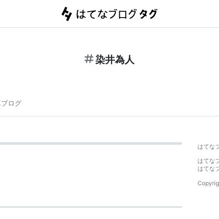
染井為人
連ブログ
はてな
はてな
はてな
Copyrig