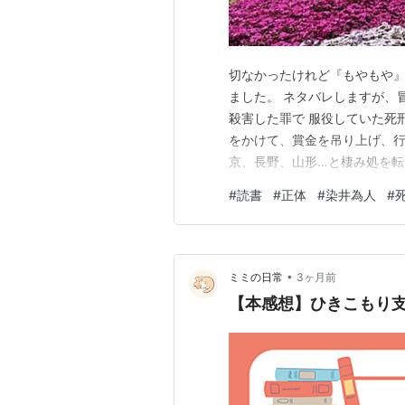
切なかったけれど『もやもや』
ました。 ネタバレしますが、
殺害した罪で 服役していた死刑
をかけて、賞金を吊り上げ、行
京、長野、山形…と棲み処を転
中の彼に、出逢った人の すべ
#
読書
#
正体
#
染井為人
#
たと、恩義に思う人もいるくら
越える逃亡劇の裏には、なにか
•
ミミの日常
3ヶ月前
【本感想】ひきこもり