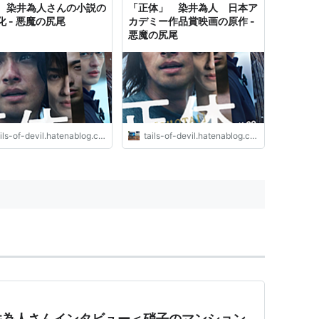
 染井為人さんの小説の
「正体」 染井為人 日本ア
化 - 悪魔の尻尾
カデミー作品賞映画の原作 -
悪魔の尻尾
ils-of-devil.hatenablog.com
tails-of-devil.hatenablog.com
井為人さんインタビュー＜硝子のマンション