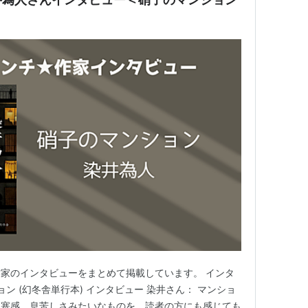
家のインタビューをまとめて掲載しています。 インタ
ョン (幻冬舎単行本) インタビュー 染井さん： マンショ
閉塞感、息苦しさみたいなものを、読者の方にも感じても