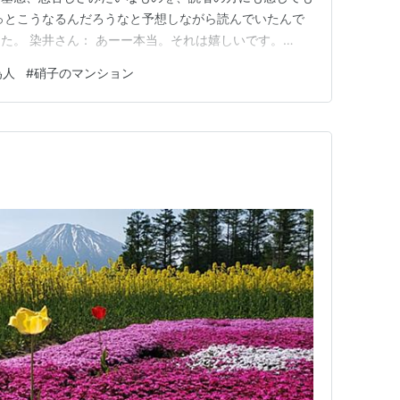
っとこうなるんだろうなと予想しながら読んでいたんで
た。 染井さん： あーー本当。それは嬉しいです。
でいるって、これがわりと序盤、４０頁くらいで明らかに
為人
#
硝子のマンション
がひきこもちゃっててとか、暴力をふるうとか、そこで悩
と思ったんです…