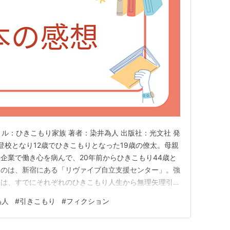
イトル：ひきこもり家族 著者：染井為人 出版社：光文社 発
じ 不登校となり12歳でひきこもりとなった19歳の僚太。母親
企業で働き心を病んで、20年前からひきこもり44歳と
たのは、新宿にある「リヴァイブ自立支援センター」。強
人は、すでにそれぞれのひきこもり人生から無理矢理引き
代の竹之内、40代の亜弥子、20代の玲とともに、元警察
為人
#
引きこもり
#
フィクション
人のような生活を強いられる。施設長は辺見未知留という