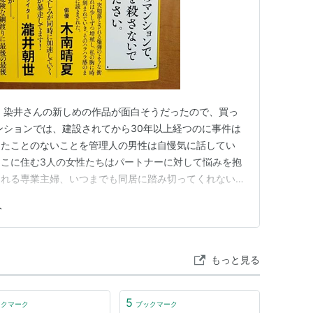
」染井さんの新しめの作品が面白そうだったので、買っ
ンションでは、建設されてから30年以上経つのに事件は
したことのないことを管理人の男性は自慢気に話してい
こに住む3人の女性たちはパートナーに対して悩みを抱
される専業主婦、いつまでも同居に踏み切ってくれない恋
た夫が子供にまでDVをし始めたので殴り殺してしまい
人
悩みを持つ住人であった。夫を殺してしまった女性は子供
体しようとしたその時、下の…
もっと見る
5
ックマーク
ブックマーク