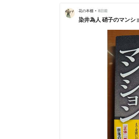
•
花の本棚
8日前
染井為人 硝子のマンシ