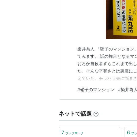
染井為人 「硝子のマンション
てみます。 話の舞台となるマ
おろか自殺者すらこれまで出
た。そんな平和さとは裏腹にこ
えていた。モラハラ夫に悩ま
人に悩む女性、精神疾患を患っ
#
硝子のマンション
#
染井為
後処理に悩む女性、といった
たちの未来のためにと遺体を解
ネットで話題
7
6
ブックマーク
ブ