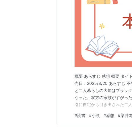
概要 あらすじ 感想 概要 タ
売日：2025/8/20 あらす
と二人暮らしの大知はブラック
なった。双方の家族がすがっ
引に自宅から引き出された二
出されていたほかの三人、50
#
読書
#
小説
#
感想
#
染井
官が営む熊本の研修施設で囚
プロレスラーのような巨体…