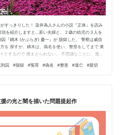
がすっきりした！ 染井為人さんの小説『正体』を読み
冒頭を紹介しますと…若い夫婦と、２歳の幼児の３人を
囚『鏑木 (かぶらぎ) 慶一』が 脱獄した。 警察は威信
方を 探すが、鏑木は、偽名を使い、整形をしてまで 東
々とするので 捕まえられない。 不思議なことに、逃亡
てが、彼のことを悪く云わないばかりか、 彼に助けられ
死刑囚
#
脱獄
#
冤罪
#
偽名
#
整形
#
逃亡
#
親切
い 親切で、正義感が強い人物像が浮かんでくる。 １年
どうしても…
支援の光と闇を描いた問題提起作