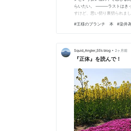
らいたい。 ―――ラストはき
すけど、思い切り裏切られまし
―――遥香が夫の腐敗が進ん
#
王様のブランチ 本
#
染井
なる。 染井さん： 最初は夫
んでいる遥香さんを書こうかな
•
Squid_Angler_55’s blog
2ヶ月前
『正体』を読んで！