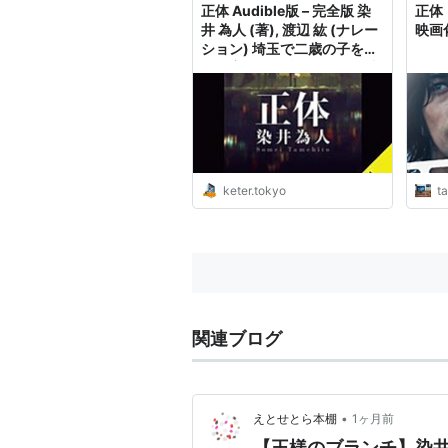
正体 Audible版 – 完全版 染
正体
井 為人 (著), 渡辺 紘 (ナレー
映画
ション) 埼玉で二歳の子を含
む一家三人を惨殺し、死刑判
決を受けている少年死刑囚が
脱獄した！ | book紹介
keter.tokyo
ta
関連ブログ
•
えとせとら本棚
1ヶ月前
【王様のブランチ】染