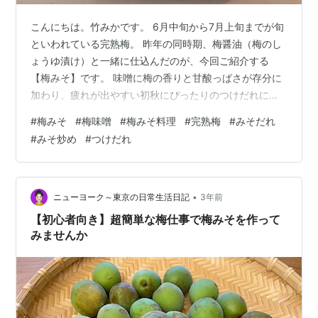
こんにちは。竹みかです。 6月中旬から7月上旬までが旬
といわれている完熟梅。 昨年の同時期、梅醤油（梅のし
ょうゆ漬け）と一緒に仕込んだのが、今回ご紹介する
【梅みそ】です。 味噌に梅の香りと甘酸っぱさが存分に
加わり、疲れが出やすい初秋にぴったりのつけだれにな
りましたよ！ そこで、実際につくってみて、 【梅みそ】
#
梅みそ
#
梅味噌
#
梅みそ料理
#
完熟梅
#
みそだれ
の材料とつくり方 【梅みそ】の保存方法・賞味期限 【梅
#
みそ炒め
#
つけだれ
みそ】を料理に使ってみた感想 を中心にお話ししていき
たいと思います。 完熟梅の旬がもう終わりに近づいてい
ます。 早速、【梅みそ】を仕込んで、初秋の食卓に梅の
爽やかさと、梅の疲労回復効果を取り込んでみません
•
ニューヨーク～東京の日常生活日記
3年前
か。 ＊今回、掲載している【梅み…
【初心者向き】超簡単な梅仕事で梅みそを作って
みませんか