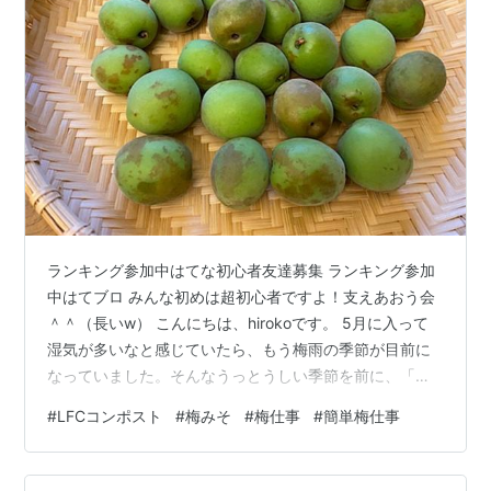
ランキング参加中はてな初心者友達募集 ランキング参加
中はてブロ みんな初めは超初心者ですよ！支えあおう会
＾＾（長いw） こんにちは、hirokoです。 5月に入って
湿気が多いなと感じていたら、もう梅雨の季節が目前に
なっていました。そんなうっとうしい季節を前に、「梅
みそ」を作ってみたのでご紹介します。 1年半ほど生ごみ
#
LFCコンポスト
#
梅みそ
#
梅仕事
#
簡単梅仕事
のコンポストをしていますが、その「LFCコンポスト」
のサイトに出ていたLFCカルチャーデザイン部のレシピ
がとても簡単で美味しそうに見えたのでトライしてみま