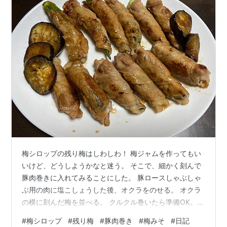
梅シロップの残り梅はしわしわ！ 梅ジャムを作ってもい
いけど、どうしようかなと迷う。 そこで、細かく刻んで
豚肉巻きに入れてみることにした。 豚ロースしゃぶしゃ
ぶ用の肉に塩こしょうした後、オクラをのせる。 オクラ
の横に刻んだ梅を並べる。 クルクル巻いたら準備OK。
ナスも同様に巻く。 フライパンで焼いて、照り焼きにす
#
梅シロップ
#
残り梅
#
豚肉巻き
#
梅みそ
#
日記
る。 梅の酸味がピリッと効いて、なかなかいい味。 いつ