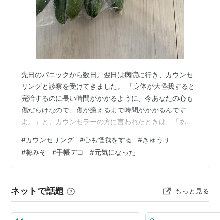
先日のパニックから数日。翌日は病院に行き、カウンセ
リングと診察を受けてきました。 「身体が大怪我すると
完治するのに長い時間がかかるように、今あなたの心も
傷だらけなので、傷が癒えるまで時間がかかるんです
よ。」と、カウンセラーの方に言われたときは、「あ、
なるほど🙂」と思いました。 身体に見える傷だと、そこ
#
カウンセリング
#
心も怪我をする
#
きゅうり
触っちゃだめ🖐️無理して動かしちゃだめ🖐️って気をつけ
#
梅みそ
#
手帳デコ
#
元気になった
ることができますが、心の傷は見えないですもん
ね・・・ 周りのちょっとした言葉や行動に”攻撃を受けた
👊”って脳が反応したのかなぁ。一度大きなショックがあ
ネットで話題
もっと見る
ると回復に時間がかかるのと、急に眠気に襲われるなど
気をつけないといけないことが多く、この数日は…