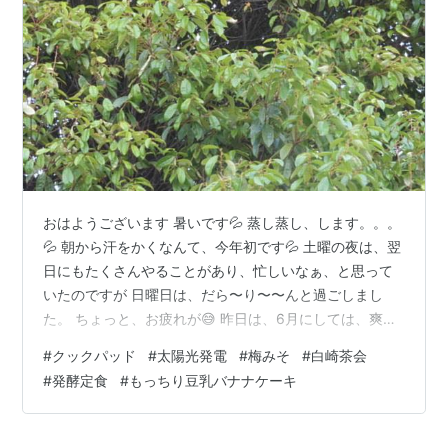
おはようございます 暑いです💦 蒸し蒸し、します。。。
💦 朝から汗をかくなんて、今年初です💦 土曜の夜は、翌
日にもたくさんやることがあり、忙しいなぁ、と思って
いたのですが 日曜日は、だら〜り〜〜んと過ごしまし
た。 ちょっと、お疲れが😅 昨日は、6月にしては、爽や
かな一日でした。 部屋の窓を開けると、涼しい風が入り
#
クックパッド
#
太陽光発電
#
梅みそ
#
白崎茶会
ました。 東の、里山（他人の）のおかげかも知れませ
#
発酵定食
#
もっちり豆乳バナナケーキ
ん。 過去にも絶賛していました😅↓ www.healsion.com
今も大好き、東の窓の外の景色です。 （ちょっと、薄曇
りで元気が無いように見えますが。。。） ウグイスがす