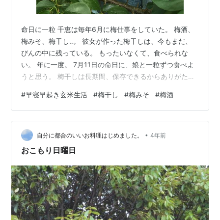
命日に一粒 千恵は毎年6月に梅仕事をしていた。 梅酒、
梅みそ、梅干し‥。 彼女が作った梅干しは、今もまだ、
びんの中に残っている。 もったいなくて、食べられな
い。 年に一度。 7月11日の命日に、娘と一粒ずつ食べよ
うと思う。 梅干しは長期間、保存できるからありがた
い。 梅を収穫する娘。妻亡き後も、わが家での梅仕事は
#
早寝早起き玄米生活
#
梅干し
#
梅みそ
#
梅酒
続いている（2015年5月24日） 以下は本日紹介する妻の
ブログ。 高取保育園との出合いが、僕たち家族の暮らし
を変えてくれた。 西福江園長（当時）、保育士のみなさ
•
んに、あらためて感謝。 梅みそ 〜写真つきレシピ公開〜
自分に都合のいいお料理はじめました。
4年前
（2007年6月8日） 高取保育園に、とある農家さんから
おこもり日曜日
ぴっかぴかの無…