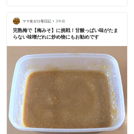
もの料理にアクセントがついた。 今回は残り梅を10個使
用。 まだたくさんあるので、梅みそや梅しょうゆなどの
•
調味料にしてもいいなぁ。 （梅みそがいいかもしれな
ママ友ゼロ母日記
3年前
い） 夏バテ、食欲不振には効き目があるかな。 いろいろ
完熟梅で【梅みそ】に挑戦！甘酸っぱい味がたま
と試す価値はありそうだ…
らない味噌だれに炒め物にもお勧めです