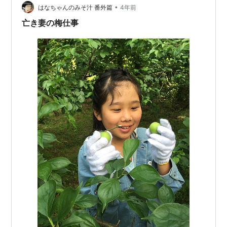
•
した。 hiroko-ny.hatenadiary.com hiroko-
はなちゃんのみそ汁 番外篇
4年前
ny.hatenadiary.com hiroko-n…
亡き妻の梅仕事