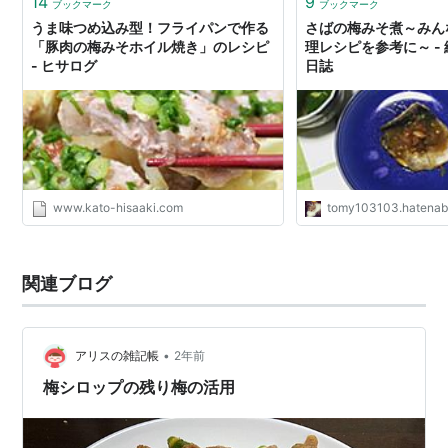
14
9
ブックマーク
ブックマーク
うま味つめ込み型！フライパンで作る
さばの梅みそ煮～みん
「豚肉の梅みそホイル焼き」のレシピ
理レシピを参考に～ -
- ヒサログ
日誌
www.kato-hisaaki.com
tomy103103.hatenab
関連ブログ
•
アリスの雑記帳
2年前
梅シロップの残り梅の活用