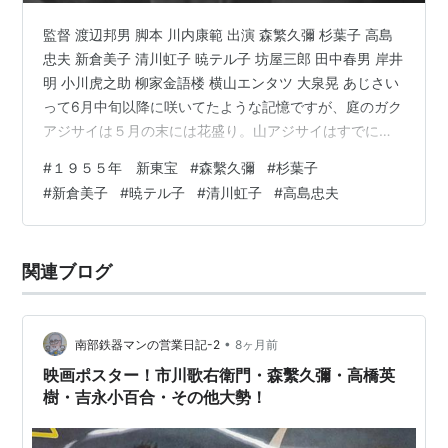
監督 渡辺邦男 脚本 川内康範 出演 森繁久彌 杉葉子 高島
忠夫 新倉美子 清川虹子 暁テル子 坊屋三郎 田中春男 岸井
明 小川虎之助 柳家金語楼 横山エンタツ 大泉晃 あじさい
って6月中旬以降に咲いてたような記憶ですが、庭のガク
アジサイは５月の末には花盛り。山アジサイはすでに花
が終わった。 ５月１７日撮影の山アジサイ。最初は白い
#
１９５５年 新東宝
#
森繫久彌
#
杉葉子
けれどピンクから赤になる。深紅の写真、撮るの忘れ
#
新倉美子
#
暁テル子
#
清川虹子
#
高島忠夫
た。 ちいさくてカワイイのよ。 ５月１７日撮影 終戦
後、なかなか仕事がみつからなかった豊臣三太郎（森繫
久彌）はグッド生命の外務員の職を得た。同じく新入社
関連ブログ
員の静香時子（新倉美子）と知り合う。 彼女は婦人雑誌
社で記者見習いの…
•
南部鉄器マンの営業日記-2
8ヶ月前
映画ポスター！市川歌右衛門・森繫久彌・高橋英
樹・吉永小百合・その他大勢！