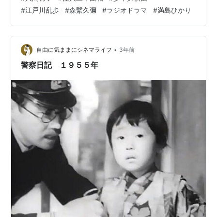
で検索を繰り返すと なんと、ニコニコ動画のありまし
#
江戸川乱歩
#
森繫久彌
#
ラジオドラマ
#
満島ひかり
た！ よく、こんな昔のラジオドラマを録音していた人が
居たなんて！ あの頃は、ラジカセ自体が珍しい時代。 イ
ンターネットは、凄いです。 このラジオで聴いていたの
です。 父から、初めて買ってもらったラジオ 当時の値段
•
自由に気ままにシネマライフ
3年前
で、2200円で…
警察日記 １９５５年