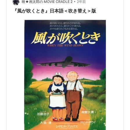
•
画に出てくるぜんざい屋さんやカレー屋さんも外から見
映★画太郎の MOVIE CRADLE 2
2年前
学。まだ今のように観光立国！（政府弁）でなかった２
『風が吹くとき』日本語＜吹き替え＞版
０年前、映画のぜんざ…