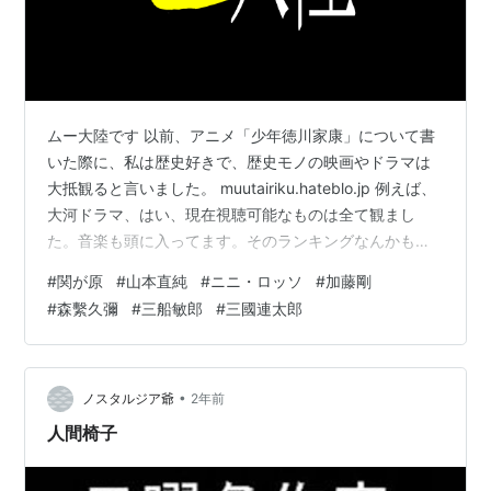
ムー大陸です 以前、アニメ「少年徳川家康」について書
いた際に、私は歴史好きで、歴史モノの映画やドラマは
大抵観ると言いました。 muutairiku.hateblo.jp 例えば、
大河ドラマ、はい、現在視聴可能なものは全て観まし
た。音楽も頭に入ってます。そのランキングなんかもい
つかやってみたいですが、今回は別のドラマの話です。
#
関が原
#
山本直純
#
ニニ・ロッソ
#
加藤剛
かつてTBSが開局30周年記念と銘打って制作したドラマ
#
森繫久彌
#
三船敏郎
#
三國連太郎
が本日のテーマ「関が原」です。原作は司馬遼太郎氏の
同名小説です。原作も読みました。ちょっと前に岡田準
一氏主演で映画化されました、あれと同じ話です。 ドラ
マの方は主役の石田三成に加藤剛氏、その家老島左近に
•
ノスタルジア爺
2年前
三船敏郎氏。彼ら…
人間椅子