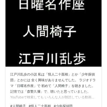
江戸川乱歩の小説 私は「怪人二十面相」とか「少年探偵
団」とかには 全く興味がありませんでした。 ラジオドラ
マ「日曜名作座」で 初めて「人間椅子」を聴きました。
記憶では「森繫久彌」で、聴いたと思っていました。
YouTubeで検索しても いろんな人が朗読している動画は
ありましたが 肝心の「森繫久彌」はありません。 ネット
#
人間椅子
#
怪人二十面相
#
少年探偵団