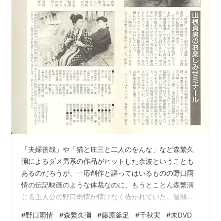
「夫婦善哉」や「猫と庄三と二人のをんな」など森繁久
彌によるダメ男系の作品がヒットした余波ということも
あるのだろうが、一応創作と謳ってはいるものの野口雨
情の伝記映画のような体裁なのに、もうとことん森繁演
じる主人公の野口雨情が情けなく描かれていた。冒頭、
結婚式だというのに嫁もそっちのけで前から馴染みの芸
#
野口雨情
#
森繫久彌
#
藤原釜足
#
千秋実
#
未DVD
者と煮えきらない逢瀬とかその後の出奔とか観ているも