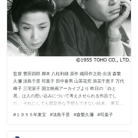
監督 豊田四郎 脚本 八柱利雄 原作 織田作之助 出演 森繁
久彌 淡島千景 司葉子 田中春男 山茶花究 浪花千恵子 万代
峰子 三宅栄子 国立映画アーカイブより 昨日の「白と
黒」は人の思い込みについて考えさせられる作品でし
た。 それにしても想定外な予想もできない結末。 東宝映
画、やっぱりいいな。 で、出ましたアマプラ無料視聴、
#
１９５５年東宝
#
淡島千景
#
森繫久彌
#
司葉子
織田作という人を初めて知ったのがこの「夫婦善哉」 映
画に出てくる法善寺横丁はコロナが始まる前に3度行った
ことがあります。もちろんこの映画を見たからです。映