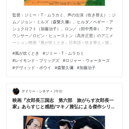
監督：ジミー・T・ムラカミ、声の出演（吹き替え）：ジ
ム／ジョン・ミルズ（森繫久彌）、ヒルダ／ペギー・ア
シュクロフト（加藤治子）、ロン／（田中秀幸）、アナ
ウンサー／ロビン・ヒューストン（高井正憲）のアニメ
ーション映画『風が吹くとき』日本語＜吹き替え＞版。
1986年作品。日本公開1987年。 原作はレイモンド・ブ
#
風が吹くとき
#
ジミー・T・ムラカミ
リッグズの同名漫画。 音楽はロジャー・ウォーターズ。
#
レイモンド・ブリッグズ
#
ロジャー・ウォーターズ
主題歌はデヴィッド・ボウイ。 日本語版の監修は大島
#
デヴィッド・ボウイ
#
森繫久彌
#
加藤治子
渚。 www.youtube.com www.youtube.com イギリスの
片田舎で暮らすジムとヒルダの平凡な夫婦。二度の世界
大戦をくぐり抜け、子供を育てあげ今は老境に差し掛か
った二人…
•
デイリー・シネマ
2年前
映画『次郎長三国志 第六部 旅がらす次郎長一
家』あらすじと感想/マキノ雅弘による傑作シリー
ズ第六弾は次郎長一家の悲壮な凶状旅を描く