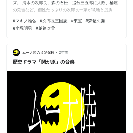
ズ。 清水の次郎長、森の石松、追分三五郎に大政、桶屋
の鬼吉など、個性たっぷりの次郎長一家が意地と度胸を
懐に命がけのやくざ渡世をゆく笑いと涙の股旅時代劇
#
マキノ雅弘
#
次郎長三国志
#
東宝
#
森繫久彌
だ。 第一作目の『次郎長三國志 次郎長賣出す』と、続く
#
小堀明男
#
越路吹雪
『次郎長三国志 次郎長初旅』は、1952年～1953年の年
末・正月映画として封切られ、好評を得てシリーズ化さ
れ第九部まで制作された。 『次郎長三國志 次郎長賣出
す』(1952年12月4日公開) 『次郎長三国志 次郎長初旅』
•
ムー大陸の音楽探検
2年前
（1953年1月9日公…
歴史ドラマ「関が原」の音楽