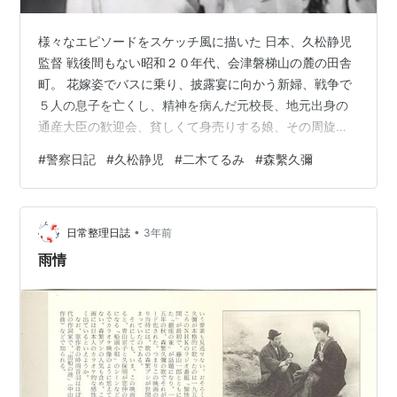
様々なエピソードをスケッチ風に描いた 日本、久松静児
監督 戦後間もない昭和２０年代、会津磐梯山の麓の田舎
町。 花嫁姿でバスに乗り、披露宴に向かう新婦、戦争で
５人の息子を亡くし、精神を病んだ元校長、地元出身の
通産大臣の歓迎会、貧しくて身売りする娘、その周旋を
する女、無銭飲食や万引き、神社荒らしと間違われた馬
#
警察日記
#
久松静児
#
二木てるみ
#
森繫久彌
車屋の男、捨て子の幼い姉弟。 吉井巡査はその姉弟を警
察署に連れてくる。 吉井巡査は赤ん坊の弟を料亭の女将
に預け、６歳の少女ユキコは自分の家で引き取った。し
•
かし弟想いのユキコは弟のことが心配になり、フラフラ
日常整理日誌
3年前
と一人で会いに行く。 しかたなく姉弟二人を料亭の女将
雨情
が預かることになった。やがて捨て子の母…