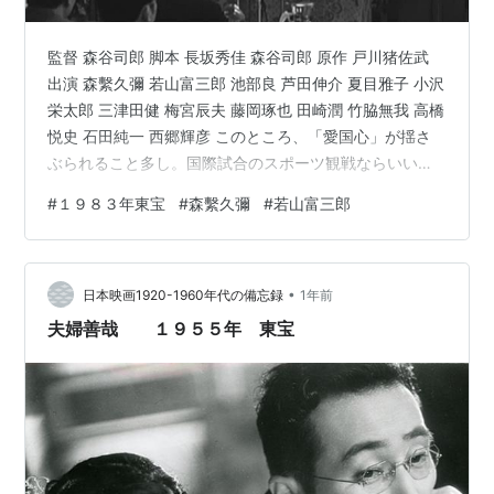
監督 森谷司郎 脚本 長坂秀佳 森谷司郎 原作 戸川猪佐武
出演 森繫久彌 若山富三郎 池部良 芦田伸介 夏目雅子 小沢
栄太郎 三津田健 梅宮辰夫 藤岡琢也 田崎潤 竹脇無我 高橋
悦史 石田純一 西郷輝彦 このところ、「愛国心」が揺さ
ぶられること多し。国際試合のスポーツ観戦ならいいけ
ど、怒りを伴うの。愛国なんて聞くと、昔は数寄屋橋の
#
１９８３年東宝
#
森繫久彌
#
若山富三郎
赤尾敏か？くらいにしか思っていませんでした。しか
し！あまりにも外国人による迷惑行為や犯罪が連日報道
されるのを耳にすると私って愛国者だったんだと意識せ
•
ざるえないのです。もちろん悪いことをする日本人にも
日本映画1920-1960年代の備忘録
1年前
怒りが沸きますが、怒りの度合いが違う。多様性とか異
夫婦善哉 １９５５年 東宝
文化交流とか言われ…