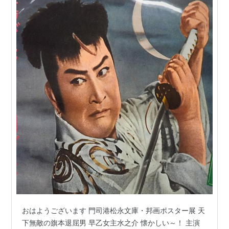
おはようございます 門司港松永文庫・邦画ポスター展 天
下無敵の旗本退屈男 早乙女主水之介 懐かしい～！ 主演