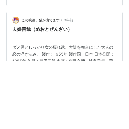
のを試すような事柄の数々。森繁が歌って紹介される雨
情の作った唄はとても叙情的なのに。途中北海道の新聞
•
社で石川啄木と一緒に仕事するのだがあの啄木がとても
この映画、猫が出てます
3年前
まともにみえる構成。 はじめは、もういい加減しっかり
夫婦善哉（めおとぜんざい）
しろ、とか思いながら観ているのだが、木暮実千代演…