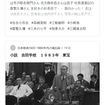
は市川歌右衛門さん 北大路欣也さんは息子 社長漫遊記の
森繫久彌さん 女好きの社長役で・・ 面白かった！ 左は
淡路恵子さん 芸者姿は池内淳子さん 背景の橋は若戸大橋
社長漫遊記の 左は三木のり平さん 直ぐに宴会を進言する
#
吉永小百合
#
高橋英樹
#
三船敏郎
#
小林旭
宴会部長役 右は加東大介さん 営業部長 フランキー堺さ
#
森繫久彌
#
三木のり平
#
加東大介
#
三國連太郎
ん 日系二世のバイヤー役が多かった！ 銘菓ひよ子が写っ
ています 女性は誰だったか？ 高橋英樹さんと吉永小百合
さん 浜田光夫さんと吉永小百合さん 浅丘ルリ子さん 若
いね！ 高橋英樹さん 小林桂樹さんが 裸の大将をやって
•
日本映画1920-1960年代の備忘録
1年前
いた…
小説 吉田学校 １９８３年 東宝