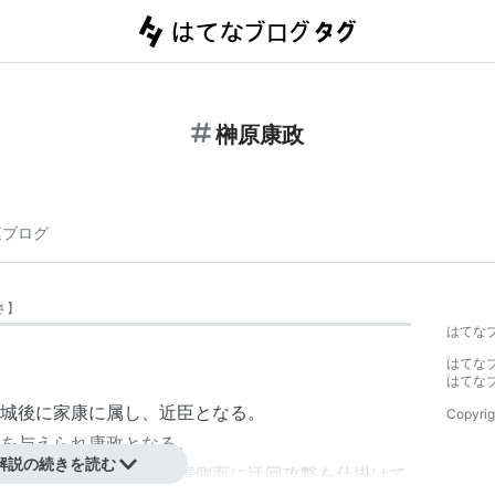
榊原康政
連ブログ
さ
】
はてな
はてな
はてな
城後に家康に属し、近臣となる。
Copyrig
を与えられ康政となる。
解説の続きを読む
に別働隊を率いて朝倉軍側面に迂回攻撃を仕掛けて