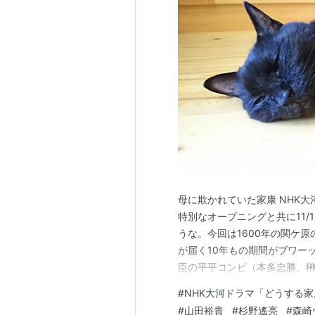
母に欺かれていた家康 NHK
特別なオープニングと共に11
うな。今回は1600年の関ケ原
が届く10年もの期間がブワー
臣の平平コンビ（本多忠勝、
子らが死んでいった。 この間
#
NHK大河ドラマ「どうする家
は天下を返さぬための手を打っ
#
山田裕貴
#
杉野遙亮
#
森崎