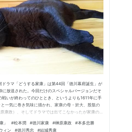
大河ドラマ「どうする家康」は第44回「徳川幕府誕生」が
/19に放送された。今回だけのスペシャルバージョンだそ
の戦いが終わってのひととき、というよりも1611年に手
ッと一気に巻き気味に描かれ、家康の母・於大、股肱の
榊原康政）、そしてドラマでは出てこなかったが家康の息
、大坂方の豊臣秀頼が確実に成長していく。一方、家康
康」
#
松本潤
#
徳川家康
#
榊原康政
#
本多忠勝
ていった。 あらすじを公式サイトから引用する。 家康
ウィン
#
徳川秀忠
#
結城秀康