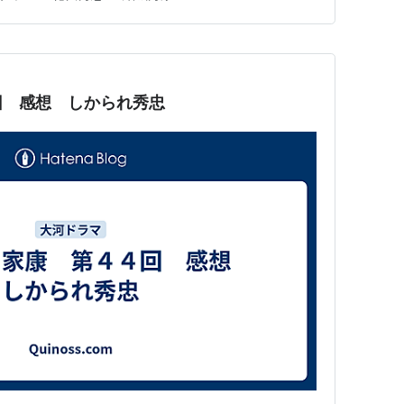
の戦勝報告…
回 感想 しかられ秀忠