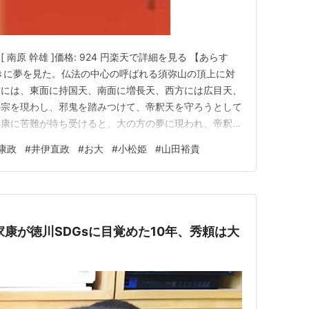
南原 幹雄 ]価格: 924 円楽天で詳細を見る 【あらす
きに夢を見た。仏法の中心の呼ばれる須弥山の頂上に対
方には、東面に持国天、南面に増長天、西方には広目天、
の宗を現わし、邪鬼を踏みつけて、帝釈天を守ろうとして
家康に苦難が待ち受けると、大の方の夢に現われ、帝釈天
 家康の叔父にあたる酒井忠次は家康よりも20歳年上だ
康政
#
井伊直政
#
お大
#
小松姫
#
山田裕貴
従うと共に、武将として戦場で活躍し、宿老としても小豪
家臣の教育に…
家康が徳川SDGsに目覚めた10年、秀頼は大