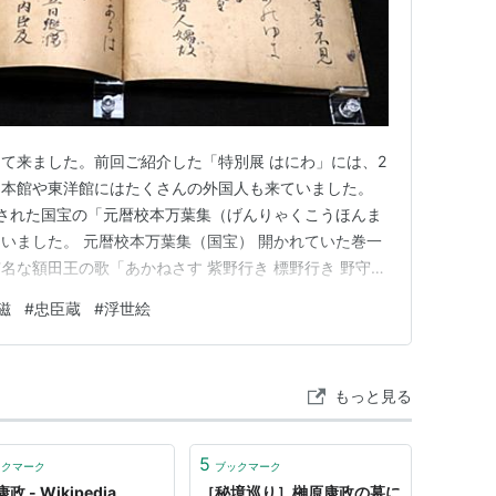
て来ました。前回ご紹介した「特別展 はにわ」には、2
、本館や東洋館にはたくさんの外国人も来ていました。
された国宝の「元暦校本万葉集（げんりゃくこうほんま
いました。 元暦校本万葉集（国宝） 開かれていた巻一
名な額田王の歌「あかねさす 紫野行き 標野行き 野守は
仮名とかなで書かれていました。当然のことがらその左
磁
#
忠臣蔵
#
浮世絵
る妹を 憎くあらば 人妻ゆえに 我恋ひめやも」の歌も見
天智天皇の妃の…
もっと見る
5
ックマーク
ブックマーク
政 - Wikipedia
［秘境巡り］榊原康政の墓に