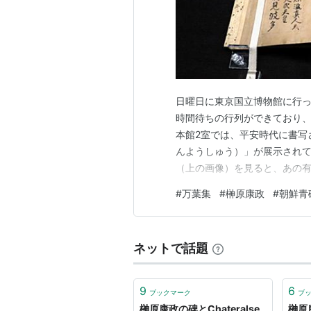
日曜日に東京国立博物館に行っ
時間待ちの行列ができており
本館2室では、平安時代に書写
んようしゅう）」が展示されて
（上の画像）を見ると、あの有
見ずや 君が袖振る」が、万葉
#
万葉集
#
榊原康政
#
朝鮮青
には天武天皇の「紫の にほえ
えました。公式の行事の場で、
ネットで話題
9
6
ブックマーク
ブ
榊原康政の碑とChateralse
榊原康