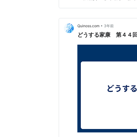
（松本潤）は大坂城で、関ヶ原
•
Quinoss.com
3年前
どうする家康 第４４