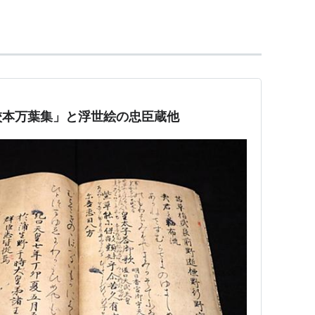
けを作る。
康高らとともに先鋒として戦い秀次軍を撃破。
原の戦いの際には中山道の秀忠軍に加わっており、
る存在だったが、吏僚派の
本多正信
・正純親子との
校本万葉集」と浮世絵の忠臣蔵他