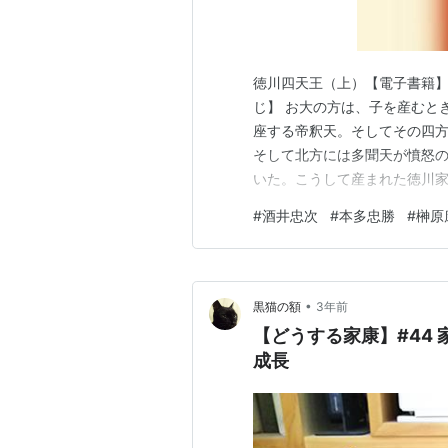
徳川四天王（上）【電子書籍】[ 
じ】 お大の方は、子を産むと
座する帝釈天。そしてその四
そして北方には多聞天が憤怒
いた。こうして産まれた徳川
たる家康を守り抜くと告げる。
#
酒井忠次
#
本多忠勝
#
榊原
が、人質時代から家康に付き
族時代の松平家から家を支え、
•
黒猫の額
3年前
【どうする家康】#44 
成長