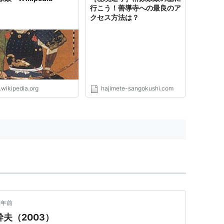
行こう！善導寺への最良のア
クセス方法は？
.wikipedia.org
hajimete-sangokushi.com
2年前
夫（2003）