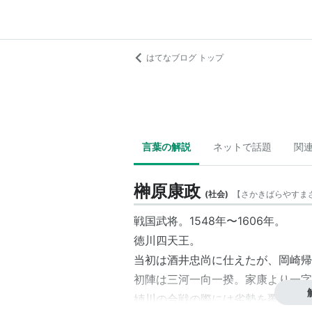
はてなブログ トップ
言葉の解説
ネットで話題
関
榊原康政
(
社会
)
【
さかきばらやすま
戦国武将。1548年〜1606年。
徳川四天王。
当初は酒井忠尚に仕えたが、岡崎帰
初陣は三河一向一揆。家康より一字
姉川の合戦の際には劣勢を覆すため