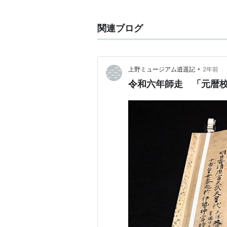
切り崩すことに成功、戦勝のきっか
小牧・長久手の戦い
の際には大須賀
関連ブログ
関東移封後に秀忠付きとなる。関ヶ
本戦には加わっていない。
本多忠勝らとともに武断派を代表す
•
上野ミュージアム逍遥記
2年前
対立により引退。
令和六年師走 「元暦