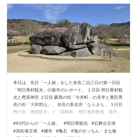
本日は、先日「一人旅」をした奈良二泊三日の第一日目
「明日香村観光」の後半のレポート。 １日目 明日香村観
光と樫原神宮 ２日目 豪商の街「今井町」の見学と豊臣秀
長の街「大和郡山」、 奈良の新名所「ならまち」 ３日目
西の京「唐招提寺」と「薬師寺」 明日香村散策、前半が
終わり後半へ... 「岡寺」から、今回のハイライト「石舞
#
60代からの「一人旅」
#
明日香観光
#
石舞台古墳
台古墳」へ向かいます。 《石舞台古墳》 約1400年前の
#
高松塚古墳
#
橘寺
#
亀石
#
鬼のせっちん・まな板
古墳時代後期の古墳で、国が特別史跡に指定していま