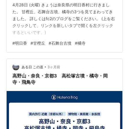
4月28日 (火曜) きょうは奈良県の明日香村に行きまし
た。 甘樫丘、石舞台古墳、橘寺の3つを見てまわってき
ました。 詳しくはfc2のブログをご覧ください。 (上を右
クリックして、リンクを新しいタブで開くを左クリック
するといいです。)
#
明日香
#
甘樫丘
#
石舞台古墳
#
橘寺
•
ある日 この道
3ヶ月前
高野山・奈良・京都3 高松塚古墳・橘寺・岡
寺・飛鳥寺