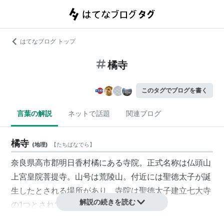
はてなブログ トップ
橘寺
このタグでブログを書く
言葉の解説
ネットで話題
関連ブログ
橘寺
(
地理
)
【
たちばなでら
】
奈良県高市郡明日香村橘にある寺院。正式名称は仏頭山
上宮皇院菩提寺。山号は荒陵山。付近には聖徳太子が誕
生したとされる場所があり、寺院は聖徳太子建立七大寺
解説の続きを読む
の1つとされている。