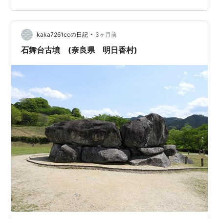
けになれば幸いです。 なお、橘寺周辺での犬のマナーは
必須です。 １ おすすめポイントなど （１）聖徳太子生
誕伝承の地 橘寺は、聖徳太子（厩戸皇子）が574年に誕
•
kaka7261ccの日記
3ヶ月前
生したと伝えられる「橘宮」の…
石舞台古墳 (奈良県 明日香村)