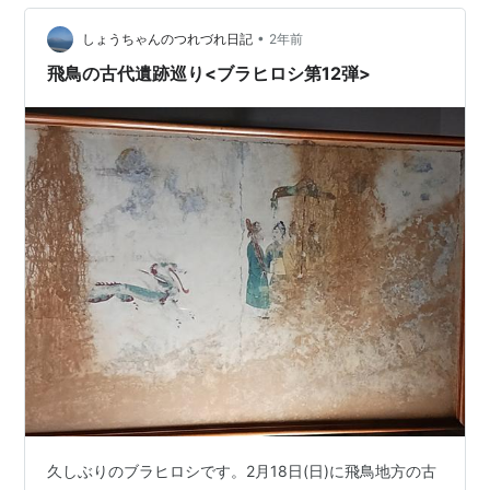
（たじまもり）が持ち帰った橘の実を植えたことに由来
しています。 橘の実がついています。 橘の家紋のある神
•
しょうちゃんのつれづれ日記
2年前
馬です。 聖倉殿（収蔵庫）の天井です。 …
飛鳥の古代遺跡巡り<ブラヒロシ第12弾>
久しぶりのブラヒロシです。2月18日(日)に飛鳥地方の古