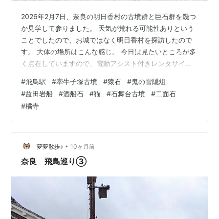
2026年2月7日、奈良の明日香村の古墳群と巨石群を幾つ
か見学して参りました。 天気が荒れる可能性ありという
ことでしたので、お城ではなく明日香村を探訪したので
す。 大体の場所はこんな感じ。 今日は見たいところが多
く点在していますので、電動アシスト付きレンタサイク
ルを利用させていただきます。 クーポン利用で1日1,500
#
飛鳥駅
#
牽牛子塚古墳
#
猿石
#
鬼の雪隠俎
円です。では参りましょう。 大阪阿倍野駅から近鉄南大
#
益田岩船
#
酒船石
#
猫
#
石舞台古墳
#
二面石
阪線に乗って、45分。 飛鳥駅です。 隣りは壺阪山駅、
#
橘寺
以前高取城攻略戦で利用しました。 近鉄の飛鳥駅。ここ
は明日香村の飛鳥駅なのです。 お手洗いが綺麗ですので
利用しましょう。 どうも世界遺産の日本代表として推薦
が決まったようです…
•
夢夢散歩♪
10ヶ月前
奈良 飛鳥巡り③