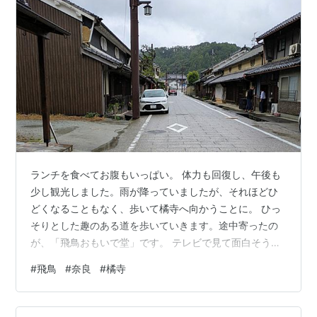
ランチを食べてお腹もいっぱい。 体力も回復し、午後も
少し観光しました。雨が降っていましたが、それほどひ
どくなることもなく、歩いて橘寺へ向かうことに。 ひっ
そりとした趣のある道を歩いていきます。途中寄ったの
が、「飛鳥おもいで堂」です。 テレビで見て面白そうと
思い、行ってみました。www.omoidedo.com3Dプリン
#
飛鳥
#
奈良
#
橘寺
ターを使った商品を中心に、個性的な商品が並んでいま
す。 私が購入したのはこちら。埴輪のフラワーベースで
す。 このまま置いていても可愛いし、説明にある通り、