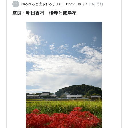
•
小さな多肉を入れたり、お花を飾ったりして使えます。
ゆるゆると流されるままに Photo Daily
10ヶ月前
ガラス管がついているので、お水を入れてお花を飾れま
奈良・明日香村 橘寺と彼岸花
す。 お店の中を見るだけ…