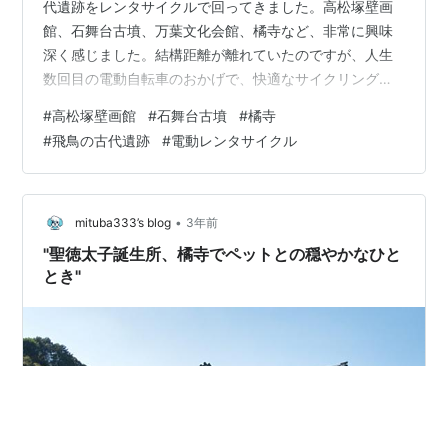
代遺跡をレンタサイクルで回ってきました。高松塚壁画
館、石舞台古墳、万葉文化会館、橘寺など、非常に興味
深く感じました。結構距離が離れていたのですが、人生
数回目の電動自転車のおかげで、快適なサイクリングに
なりました。ただし、こぎ始めの加速が急で、慣れてい
#
高松塚壁画館
#
石舞台古墳
#
橘寺
ないせいか少しこわかったです。時間の関係でキトラ古
#
飛鳥の古代遺跡
#
電動レンタサイクル
墳に行くことができず、蘇我入鹿の首塚（一番下の写
真）が何も書かれていない墓石だったことが、ちょっぴ
り残念に思いました。 蘇我入鹿の首塚
•
mituba333’s blog
3年前
"聖徳太子誕生所、橘寺でペットとの穏やかなひと
とき"