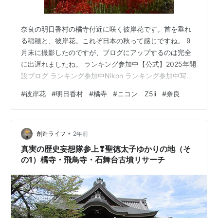
奈良の明日香村の橘寺付近に咲く彼岸花です。首を垂れ
る稲穂と、彼岸花。これぞ日本の秋って感じですね。 9
月末に撮影したのですが、ブログにアップするのは完全
に出遅れましたね。 ランキング参加中【公式】2025年開
設ブログ ランキング参加中Nikon ランキング参加中写
真・カメラ
#
彼岸花
#
明日香村
#
橘寺
#
ニコン Z5ii
#
奈良
•
創造ライフ
2年前
真実の歴史妄想隊参上❣聖徳太子ゆかりの地（そ
の1）橘寺・飛鳥寺・石舞台古墳リサーチ