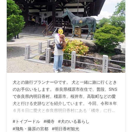
犬との旅行プランナー🐶です。 犬と一緒に旅に行くとき
のお手伝いをします。 奈良県橿原市在住で、普段、SNS
で奈良県内明日香村、橿原市、桜井市、高取町などの愛
犬と行ける史跡などを紹介しています。 今回、令和８年
６月６日に愛犬と奈良県明日香村にある「橘寺」に行っ
て来ましたので紹介します。 「橘寺」は、２０２６年の
#
トイプードル
#
橘寺
#
犬のいる暮らし
世界遺産候補「飛鳥・藤原の宮都」の１９構成資産の一
#
飛鳥・藤原の宮都
#
明日香村観光
つでもあります。 みなさまが、橘寺に訪問する前の手助