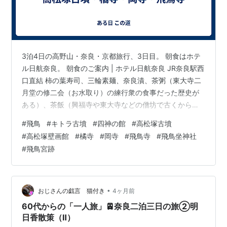
3泊4日の高野山・奈良・京都旅行、3日目。 朝食はホテ
ル日航奈良。 朝食のご案内 | ホテル日航奈良 JR奈良駅西
口直結 柿の葉寿司、三輪素麺、奈良漬、茶粥（東大寺二
月堂の修二会（お水取り）の練行衆の食事だった歴史が
ある）、茶飯（興福寺や東大寺などの僧坊で古くから食
されていた伝統食）、豆乳鍋（飛鳥時代に僧侶が寒さを
#
飛鳥
#
キトラ古墳
#
四神の館
#
高松塚古墳
しのぐために作ったとされる郷土料理である飛鳥鍋を豆
#
高松塚壁画館
#
橘寺
#
岡寺
#
飛鳥寺
#
飛鳥坐神社
乳でアレンジしたもの）など、奈良の伝統食・名物料
#
飛鳥宮跡
理。 興福寺の粕汁（追儺会（ついなえ。2月3日の節分の
夜に行われる鬼追い式、豆まき行事。）の際に振舞われ
る白味噌と酒粕の風味がある一品）、興福寺の精進汁
（正月の三が日のお供え物を下供し、…
•
おじさんの戯言 猫付き
4ヶ月前
60代からの「一人旅」🚈奈良二泊三日の旅②明
日香散策（Ⅱ）