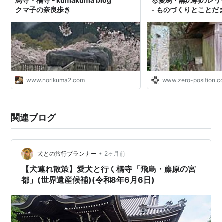
鳥寺・橘寺 - kumakuma blog
る愛馬・黒の駒のレリ
クマ子の奈良歩き
- ものづくりとことだ
www.norikuma2.com
www.zero-position.
関連ブログ
•
犬との旅行プランナー
2ヶ月前
【犬連れ散策】愛犬と行く橘寺「飛鳥・藤原の宮
都」(世界遺産候補)(令和8年6月6日)