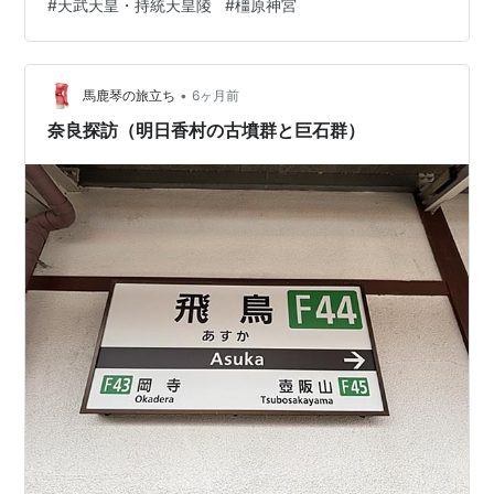
#
天武天皇・持統天皇陵
#
橿原神宮
す。特に、墳丘の盛り土がなく、巨大な横穴式石室が露
出している点が特徴です。巨石30個以上が積まれ、総重
量は約2300トン。特に天井石は約77トンにも及び、当時
の優れた土木・運…
•
馬鹿琴の旅立ち
6ヶ月前
奈良探訪（明日香村の古墳群と巨石群）