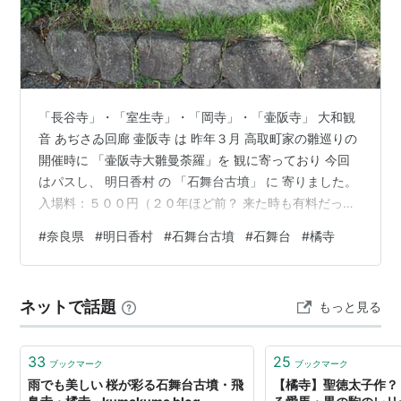
「長谷寺」・「室生寺」・「岡寺」・「壷阪寺」 大和観
音 あぢさゐ回廊 壷阪寺 は 昨年３月 高取町家の雛巡りの
開催時に 「壷阪寺大雛曼荼羅」を 観に寄っており 今回
はパスし、 明日香村 の 「石舞台古墳」 に 寄りました。
入場料：５００円（２０年ほど前？ 来た時も有料だった
かな？） 「石舞台」 天井石の上面が広く平らで、まるで
#
奈良県
#
明日香村
#
石舞台古墳
#
石舞台
#
橘寺
舞台のように見える その形状から古くから 石舞台と呼ば
れているそうです。 内部です。 「石舞台」が作られた方
法が書かれています。 この後・・・ 棚田に行きたいので
ネットで話題
もっと見る
すが 何処かな？ 稲渕棚田 に行く途中 道路工事で 片側通
行！ 待っている間 脇道に行くと「橘寺」 があり寄…
33
25
ブックマーク
ブックマーク
雨でも美しい 桜が彩る石舞台古墳・飛
【橘寺】聖徳太子作？