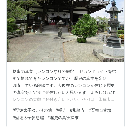
物事の真実（レンコンなりの解釈） セカンドライフを始
めて慣れてきたレンコンですが、歴史の真実を妄想し、
調査している段階です。今現在のレンコンが信じる歴史
の真実を不定期に発信したいと思います。よろしければ
レンコンの妄想にお付き合い下さい。今回は、聖徳太子
ゆかりの地（その1）をリサーチします。 橘寺 聖徳太子
#
聖徳太子ゆかりの地
#
橘寺
#
飛鳥寺
#
石舞台古墳
誕生の地で、奈良県高市郡明日香村橘にある天台宗の寺
#
聖徳太子妄想編
#
歴史の真実探求
院です。本尊は聖徳太子です。 橘寺という名は、垂仁天
皇の命により不老不死の果実を取りに行った田道間守