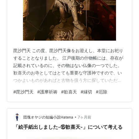
毘沙門天 この度、毘沙門天像をお迎えし、本堂にお祀り
することとなりました。 江戸後期の什物帳には、存在が
記載されているのに、その物はない仏像の一つでした。
歓喜天のお寺としてはとても重要な守護神ですので、い
つかよいものがあればと古物を扱う方に探していただい
ていました。 毘沙門天は、歓喜天の福徳を司る存在でし
#
毘沙門天
#
護摩祈祷
#
歓喜天
#
縁切
#
厄除
て、仏像はなくとも一緒に真言を唱えておりました。 浴
油祈祷は、秘密祈祷ですので私一人で修しております
が、日頃より、歓喜天本地護摩祈祷を、皆様の目の前で
•
しております。 その際に一緒に拝むことができますの
団塊オヤジの短編小説Hatena
7ヶ月前
で、護摩祈祷をご依頼の方は共に毘沙門天にも祈ってい
「絵手紙出しました-⑮歓喜天-」について考える
きましょう。 これまでも護摩祈祷で、対人ト…