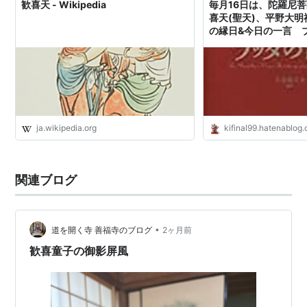
歓喜天 - Wikipedia
毎月16日は、陀羅尼
喜天(聖天)、平野大
の縁日&今日の一言 ブ
終活・生活・再生日記
ja.wikipedia.org
kifinal99.hatenablog
関連ブログ
•
道を開く寺 善福寺のブログ
2ヶ月前
歓喜童子の御影屏風