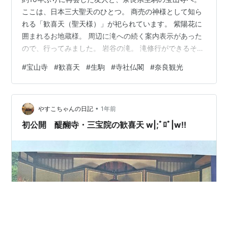
ここは、日本三大聖天のひとつ。 商売の神様として知ら
れる「歓喜天（聖天様）」が祀られています。 紫陽花に
囲まれるお地蔵様。 周辺に滝への続く案内表示があった
ので、行ってみました。 岩谷の滝。 滝修行ができるそう
です。 暑かったので、着替えがあればやってたんやけ
#
宝山寺
#
歓喜天
#
生駒
#
寺社仏閣
#
奈良観光
ど。 近くにいるだけでも清々しい。 心地よい時間を過ご
せました。 こちらは近くに咲いていた紫陽花。 ほんのり
ピンク色で美しい。 参拝後のお昼はこちら。 バリ料理
•
「摩波楽茶屋（マハラジャヤ）」のオムナシゴレン。
やすこちゃんの日記
1年前
https://maharajyaya.net/ 美味しいし、景色も良かった…
初公開 醍醐寺・三宝院の歓喜天 w|;ﾟﾛﾟ|w!!