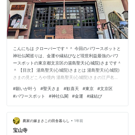
こんにちは クローバーです＾＾ 今回のパワースポットと
神社仏閣巡りは、金運や縁結びなど現世利益最強のパワ
ースポットの東京都文京区の湯島聖天(心城院)さまです＾
＾ 【目次】 湯島聖天(心城院)さまとは 湯島聖天(心城院)
さまの見どころや境内 湯島聖天(心城院)さまの江戸名水
「柳の井」 終わりに 湯島聖天(心城院)さま周辺地図 湯島
#
願いが叶う
#
聖天さま
#
歓喜天
#
東京
#
文京区
聖天(心城院)さまとは 「湯島○○」と言えば、やはり合
#
パワースポット
#
神社仏閣
#
金運
#
縁結び
格祈願で受験シーズンに多くの受験生さんが参拝や祈願
に訪れる「学問の神さま」で知られる雷公の菅原道真公
をお祀りしています「湯島天満宮さん」ではないでしょ
うか？ 湯島天満宮さんは「湯島天神」として多くの人に
•
農家の嫁まさこの田舎暮らし
1年前
崇敬されている…
宝山寺