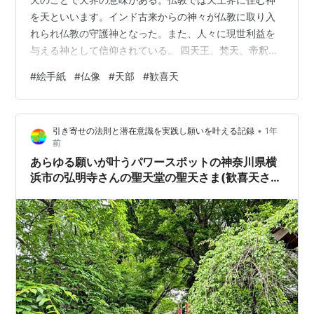
を天といいます。インド古来からの神々が仏教に取り入
れられ仏教の守護神となった。また、人々に現世利益を
与える神として信仰されている。 四天王、梵天、帝釈天
など甲冑に身を固めた武人像、吉祥天、弁才天などの天
#
絵手紙
#
仏像
#
天部
#
歓喜天
女像、鬼子母神、荼吉尼天などの鬼神像に分けられる。
その他大黒天、 韋駄天、摩利支天、仁王（金剛力士）、
十二神将、技芸天、二十八部衆なども天部に入る。 これ
•
引き寄せの法則と潜在意識を実践し願いを叶える記録
1年
らの神々は仏教的な姿に調整され、またはそのままの形
前
で仏教に取り入れられたので仏教の姿とはかなり異質の
あらゆる願いが叶うパワースポットの神奈川県横
ものが多いのです。 主な明王 ①梵天 ②帝…
浜市の弘明寺さんの聖天堂の聖天さま(歓喜天さ
ま)