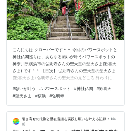
こんにちは クローバーです＾＾ 今回のパワースポットと
神社仏閣巡りは、あらゆる願いが叶うパワースポットの
神奈川県横浜市の弘明寺さんの聖天堂の聖天さま(歓喜天
さま) です＾＾ 【目次】 弘明寺さんの聖天堂の聖天さま
(歓喜天さま) 弘明寺さんの聖天堂の見どころ 終わりに 神
奈川県横浜市の弘明寺さんの聖天堂周辺地図 弘明寺さん
#
願いが叶う
#
パワースポット
#
神社仏閣
#
歓喜天
の聖天堂の聖天さま(歓喜天さま) 横浜最古の寺院として
#
聖天さま
#
横浜
#
弘明寺
知られる弘明寺さんの境内には「聖天堂」があり、聖天
(大聖歓喜天)さまをお祀りされています。 「横浜最古の
寺院」といわれると、どのくらい古いのかちょっと気に
•
引き寄せの法則と潜在意識を実践し願いを叶える記録
1年
なるかも知れませんので、弘明寺さんについて簡単に触
前
れさせていただきます…