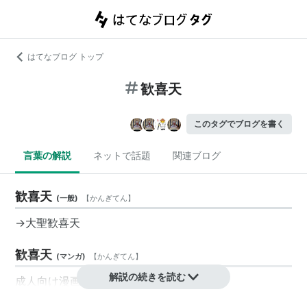
はてなブログ トップ
歓喜天
このタグでブログを書く
言葉の解説
ネットで話題
関連ブログ
歓喜天
(
一般
)
【
かんぎてん
】
→
大聖歓喜天
歓喜天
(
マンガ
)
【
かんぎてん
】
解説の続きを読む
成人向け漫画家。
一般漫画用ペンネームは
杉村麦太
。