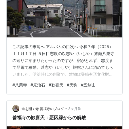
この記事の末尾へ アルバムの目次へ 令和７年（2025）
１１月１７日 ５日目志度の以志や（いしや）旅館八栗寺
の辺りに泊まりたかったのですが、宿がとれず、志度ま
で琴電で移動。以志や（いしや）旅館さんに泊めてもら
いました。明治時代の創業で、建物は登録有形文化財の
宿です。歩いて3分のところに86番志度寺があります
#
八栗寺
#
庵治石
#
歓喜天
#
天狗
#
五剣山
が、今はお参りはしません。順番を守って、琴電志度線
で八栗にもどり、85番に参ります。琴電志度駅7:00 朝食
をすませ、ぶらぶらと琴電志度駅へ向かいました。JR四
•
国では、ICカード利用が香川県の一部地域に限られてい
道を開く寺 善福寺のブログ
3ヶ月前
ますが、琴電では、全線で使用が可能です。そこでザッ
善福寺の歓喜天：悪因縁からの解放
クにしまい込んであったSuic…