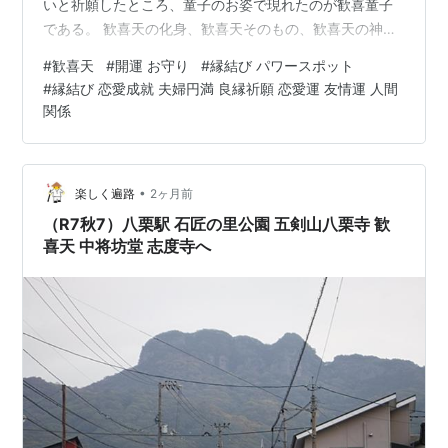
いと祈願したところ、童子のお姿で現れたのが歓喜童子
である。 歓喜天の化身、歓喜天そのもの、歓喜天の神子
（御子）とされている。 なぜ童子かについての解釈も
#
歓喜天
#
開運 お守り
#
縁結び パワースポット
様々であるが、いろいろな解釈があっても良いとおも
#
縁結び 恋愛成就 夫婦円満 良縁祈願 恋愛運 友情運 人間
う。 ・歓喜天を通じて自分の中の心を見つめることか
関係
ら、純粋無垢な自分の心の表れ。 ・歓喜天夫婦神の子供
であることから、宝そのものを表す。 ・歓喜天が守護を
するときに、侍者として付き添うお姿。 ・願い事を聞き
•
楽しく遍路
2ヶ月前
入れる時の第一次審査のお姿。 等等、、、、…
（R7秋7）八栗駅 石匠の里公園 五剣山八栗寺 歓
喜天 中将坊堂 志度寺へ