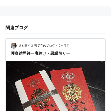
成年漫画用のペンネームは２００９年から
石野鐘音
と改
名した。
リスト::漫画家
関連ブログ
リスト::エロ漫画家
•
道を開く寺 善福寺のブログ
2ヶ月前
護身結界符ー魔除け・悪縁切りー