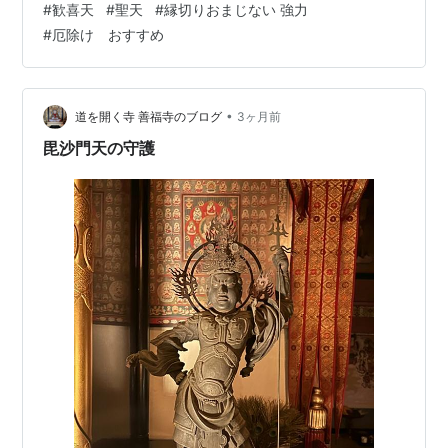
#
歓喜天
#
聖天
#
縁切りおまじない 強力
とである。 断ずる悪というのは、災難ごと、お悩みご
#
厄除け おすすめ
と、災難を呼ぶ悪縁である。 悪縁はどこからくるのか。
先祖の因縁、土地の因縁、過去世の因縁、今世で作った
因縁。それらのネガティブな要素のものが悪縁である。
それらが無いという人の方が類稀であり、皆、何らかの
•
道を開く寺 善福寺のブログ
3ヶ月前
悪因縁はある。 災難、嫌な出来事は…
毘沙門天の守護