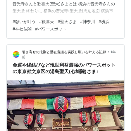
普光寺さんと歓喜天(聖天)さまとは 横浜の普光寺さんの
聖天堂 終わりに 横浜の普光寺(聖天堂)周辺地図 横浜市の
普光寺さんと歓喜天(聖天)さまとは 神奈川県横浜市横浜
#
願いが叶う
#
歓喜天
#
聖天さま
#
神奈川
#
横浜
市泉区に鎮座されています普光寺さんは「ふこうじ」と
#
神社仏閣
#
パワースポット
読むようです。 「ふこう」と読むとは思いませんでした
が、なかなかかえって覚えやすくて味がありますね＾＾
今回の記事はコチラの普光寺さんの境内に鎮座されてい
•
引き寄せの法則と潜在意識を実践し願いを叶える記録
1年
ます歓喜天(聖天)さまが鎮座されています聖天堂さんの内
前
容になりますので、…
金運や縁結びなど現世利益最強のパワースポット
の東京都文京区の湯島聖天(心城院)さま♪