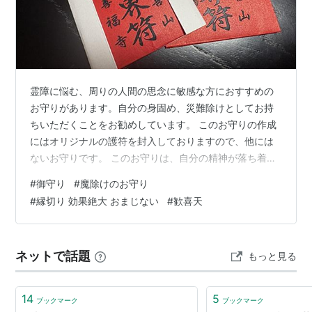
霊障に悩む、周りの人間の思念に敏感な方におすすめの
お守りがあります。自分の身固め、災難除けとしてお持
ちいただくことをお勧めしています。 このお守りの作成
にはオリジナルの護符を封入しておりますので、他には
ないお守りです。 このお守りは、自分の精神が落ち着
き、持っているだけで安心感があるとご報告がありまし
#
御守り
#
魔除けのお守り
た。というのも、職場のトラブルで人間関係に恐怖心を
#
縁切り 効果絶大 おまじない
#
歓喜天
持たれている方のご祈祷に際し、このお守りを授与しま
した。 家を出るのもとても怖く長く人と接することをさ
れない方でしたが、守られているという実感があり、今
ネットで話題
もっと見る
ではご友人とランチなどにお出かけができるほどになっ
たそうです。 もちろん浴油祈祷による歓喜天のお…
14
5
ブックマーク
ブックマーク