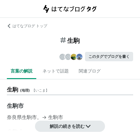
はてなブログ トップ
生駒
このタグでブログを書く
言葉の解説
ネットで話題
関連ブログ
生駒
(
地理
)
【
いこま
】
生駒市
奈良県
生駒市
。→
生駒市
解説の続きを読む
生駒山