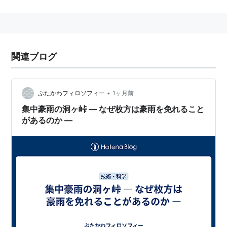
大阪府
と
奈良県
の境に聳える、標高642mの山。→
生駒
山
生駒駅 近畿日本鉄道（奈良線・生駒線・けいはん
関連ブログ
な線）
奈良県
生駒市
元町1丁目1-1
にある、
近畿日本鉄道
（
近鉄
電車
）の駅。→
生駒駅
•
ぶたかわフィロソフィー
1ヶ月前
集中豪雨の洞ヶ峠 ― なぜ枚方は豪雨を免れること
○
リスト
：
駅キーワード
があるのか ―