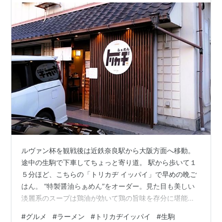
ルヴァン杯を観戦後は近鉄奈良駅から大阪方面へ移動。
途中の生駒で下車してちょっと寄り道。 駅から歩いて１
５分ほど、こちらの「トリカヂ イッパイ」で早めの晩ご
はん。 “特製醤油らぁめん”をオーダー。見た目も美しい
淡麗系のスープは鶏油が効いて鶏の旨味を存分に堪能。
これに麺は細麺ストレート、そしてトッピングの鶏チャ
#
グルメ
#
ラーメン
#
トリカヂイッパイ
#
生駒
ーシューが抜群に美味い。店名にトリと謳っているせい