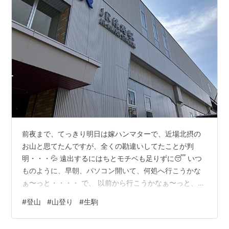
前夜まで、てっきり明日は嫁ハンマターで、近場北摂の
お山と思てたんですが、全くの勘違いしてたことが判
明・・・💦 遠出するにはちとモチベも足りずに😴 いつ
ものように、早朝、パソコン開いて、何処へ行こうかな
ぁ〜っと・・・・ で、 以前から行こうかなぁ〜っと、☆
印してて、なかなか行けなかった「河内飯盛山」へ行く
#
登山
#
山登り
#
生駒
ことにして、準備開始‼️ コースについては、☆印させて
いただいていたyamaperさんのコースをほぼ踏襲するこ