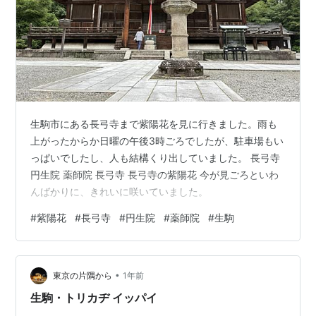
生駒市にある長弓寺まで紫陽花を見に行きました。雨も
上がったからか日曜の午後3時ごろでしたが、駐車場もい
っぱいでしたし、人も結構くり出していました。 長弓寺
円生院 薬師院 長弓寺 長弓寺の紫陽花 今が見ごろといわ
んばかりに、きれいに咲いていました。
#
紫陽花
#
長弓寺
#
円生院
#
薬師院
#
生駒
•
東京の片隅から
1年前
生駒・トリカヂ イッパイ