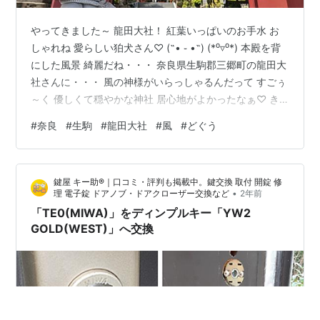
やってきました～ 龍田大社！ 紅葉いっぱいのお手水 お
しゃれね 愛らしい狛犬さん♡ (˶• ֊ •˶) (*⁰▿⁰*) 本殿を背
にした風景 綺麗だね・・・ 奈良県生駒郡三郷町の龍田大
社さんに・・・ 風の神様がいらっしゃるんだって すごぅ
～く 優しくて穏やかな神社 居心地がよかったなぁ♡ き
っと美しい神様がいらっしゃるのね （なぁ～んて！ 思わ
#
奈良
#
生駒
#
龍田大社
#
風
#
どぐう
せてくれる場所でした） 風のように自由に毎日を楽しく
伸び伸びと 過ごしたいですね*( ᵕ̤ᴗᵕ̤ )*
鍵屋 キー助®｜口コミ・評判も掲載中。鍵交換 取付 開錠 修
•
理 電子錠 ドアノブ・ドアクローザー交換など
2年前
「TE0(MIWA)」をディンプルキー「YW2
GOLD(WEST)」へ交換