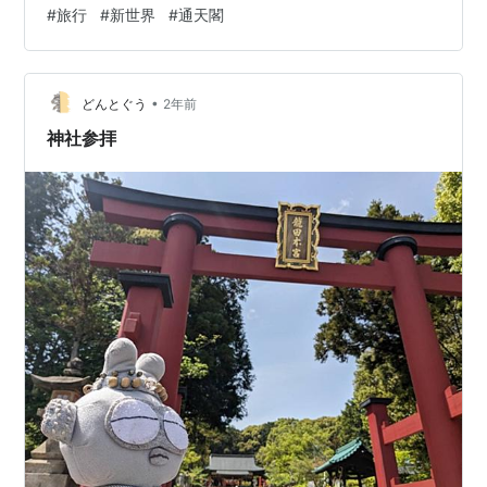
#
旅行
#
新世界
#
通天閣
か、鶏の旨さが全面に出ている非常に美味しい一杯でし
た。 食後は生駒から大阪の日本橋に移動し、オタロード
を歩きながら通天閣方面へ。久々に来ましたがここも外
国人観光客だらけでしたね。
•
どんとぐう
2年前
神社参拝