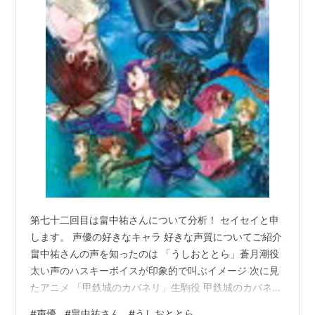
第七十二回目は畠中祐さんについて分析！ セイセイと申
します。 声優の好きなキャラ 好きな声質についてご紹介
畠中祐さんの声を知ったのは 「うしおととら」蒼月潮役
太い声のハスキーボイスが印象的で叫ぶイメージ 次に見
たアニメ 「甲鉄城のカバネリ」生駒役 甲鉄城のカバネリ
海門決戦(完全生産限定版) [ 畠中祐 ]価格: 7040 円楽天で
#
声優
#
畠中祐さん
#
うしおととら