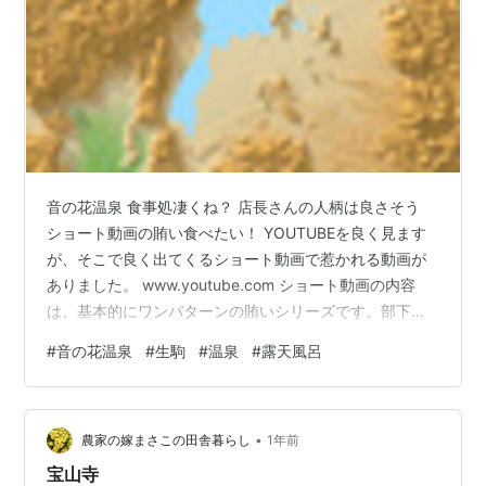
音の花温泉 食事処凄くね？ 店長さんの人柄は良さそう
ショート動画の賄い食べたい！ YOUTUBEを良く見ます
が、そこで良く出てくるショート動画で惹かれる動画が
ありました。 www.youtube.com ショート動画の内容
は、基本的にワンパターンの賄いシリーズです。部下の
子が「休憩するので、賄い作って！」と店長にお願い
#
音の花温泉
#
生駒
#
温泉
#
露天風呂
し、店長の調理風景と、賄いの出来上がりを見た部下が
「盛り付け上手！」などと、上から目線で店長の賄いを
褒めるのですが、それに対し、店長が「何で上からやね
•
ん！」っと終わる内容となっています。それにしても、
農家の嫁まさこの田舎暮らし
1年前
店長の料理の腕とレパートリーの多さには驚かされます
宝山寺