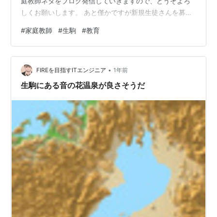
庭教師ネタをブログ発信していきますので、どうぞよろ
しくお願いします。 あと僅かですが新規生徒さんを募集
中！ 6年でやっと10万PV AIの力も借りながらマイペース
#
家庭教師
#
生駒
#
教育
で続けていきます ブログ収益は…雀の涙です（笑）でも
他の人にはない意外な強みとは？ あと僅かですが新規生
徒さんを募集中！ お陰様で今年も、新しい生徒さんが家
•
庭教師を申し込んでくれました！本当にありがとうござ
FIREを目指すITエンジニア
1年前
います。勉強が苦手な子でも大丈夫。ちょっとずつ、一
生駒にある音の花温泉が良さそうだ
緒に頑張っていきましょう！ 現在…