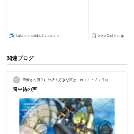
kutabirehateko.hateblo.jp
www3.nhk.or.jp
関連ブログ
•
声優さん勝手に分析！好きな声はこれ！！
3ヶ月前
畠中祐の声