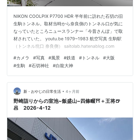
NIKON COOLPIX P7700 HDR 半年前に訪れた石切の旧
生駒トンネル。取材当時から奈良側のトンネル口が気に
なっていたところニュースランナー「今昔さんぽ」で取
材されていた。 youtu.be 1979~1983 航空写真 生駒駅
（トンネル坑口 奈良側） saitolab.hatenablog.com
#
カメラ
#
写真
#
風景
#
鉄道
#
トンネル
#
大阪
#
生駒
#
石切神社
#
白龍大神
•
新・おやじの日常生活
4ヶ月前
野崎詣りからの室池~飯盛山~四條畷⛩️＋王将🍺
🥟 2026-4-12