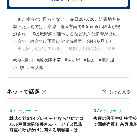
「また枚方だけ降ってない」 先日26/6/26、近畿地方を
襲った大雨では、京都・亀岡方面で90mm近い降水が観
測され、JR嵯峨野線が運休するなど大きな影響が出た。
一方で、枚方では雨量は34mm程度。 SNSを見ると、
「東大阪は冠水している」「亀岡は大雨警報」「京田辺
は雷がすごい」 という情報が次々と流れてくるのに、こ
#
集中豪雨
#
線状降水帯
#
洞ヶ峠
#
枚方
#
京田辺
ちらはそこまででもない。 そんなことが、実は少なくな
#
生駒
#
東大阪
い。 私はこれを勝手に、 『集中豪雨の洞ヶ峠』 と呼ん
でいる。 洞ヶ峠を決め込む 「洞ヶ峠を決め込む」とは、
戦国時代の武将・筒井順慶が、山崎の戦いの際に洞ヶ峠
ネットで話題
もっと見る
から戦況を見守り、どちらにも加勢しなかったという故
事に由来する言葉だ…
431
422
ブックマーク
ブックマーク
株式会社SNKプレイモア ならびにナコ
複数の男子生徒 中学校
ルル声優生駒治美さんへ アイヌ民族
で画像売買も 奈良 生駒
尊重の呼びかけに関する嘆願書 - はて
こはときどき外に出る