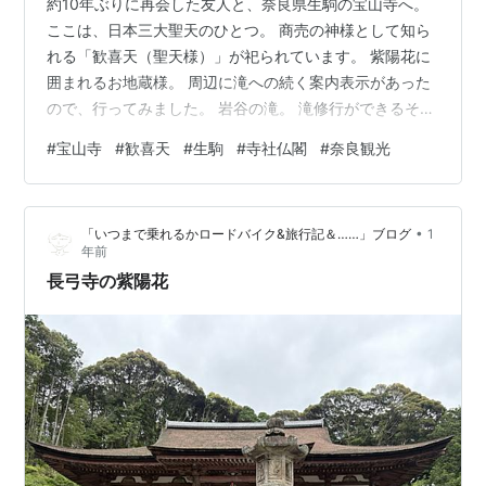
約10年ぶりに再会した友人と、奈良県生駒の宝山寺へ。
ここは、日本三大聖天のひとつ。 商売の神様として知ら
れる「歓喜天（聖天様）」が祀られています。 紫陽花に
囲まれるお地蔵様。 周辺に滝への続く案内表示があった
ので、行ってみました。 岩谷の滝。 滝修行ができるそう
です。 暑かったので、着替えがあればやってたんやけ
#
宝山寺
#
歓喜天
#
生駒
#
寺社仏閣
#
奈良観光
ど。 近くにいるだけでも清々しい。 心地よい時間を過ご
せました。 こちらは近くに咲いていた紫陽花。 ほんのり
ピンク色で美しい。 参拝後のお昼はこちら。 バリ料理
•
「いつまで乗れるかロードバイク&旅行記＆……」ブログ
1
「摩波楽茶屋（マハラジャヤ）」のオムナシゴレン。
年前
https://maharajyaya.net/ 美味しいし、景色も良かった…
長弓寺の紫陽花