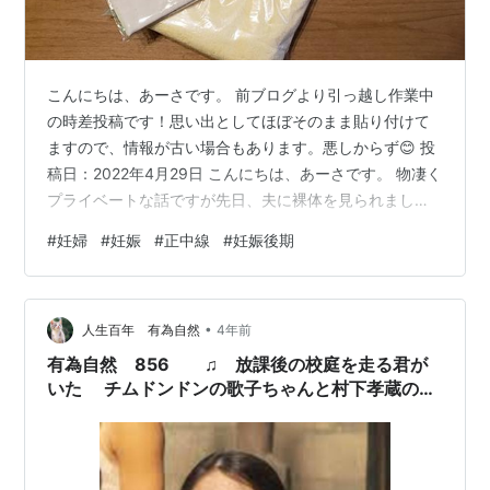
こんにちは、あーさです。 前ブログより引っ越し作業中
の時差投稿です！思い出としてほぼそのまま貼り付けて
ますので、情報が古い場合もあります。悪しからず😊 投
稿日：2022年4月29日 こんにちは、あーさです。 物凄く
プライベートな話ですが先日、夫に裸体を見られました
👀妊娠してから初めてのことだったので、私のでかくな
#
妊婦
#
妊娠
#
正中線
#
妊娠後期
ったお腹を見て怯えておりました（笑） 夫はもともとエ
コー写真も見てませんし、お腹も服の上からですら滅多
に触りません。いずれも理由は恐怖感だそうです😀 お腹
•
はどの程度の力で触って大丈夫なのかとか、爆発せーへ
人生百年 有為自然
4年前
んかとか、なんせ当事者じゃないのでわからないことが
有為自然 856 ♫ 放課後の校庭を走る君が
多すぎて怖いと。まぁ気持ちはわか…
いた チムドンドンの歌子ちゃんと村下孝蔵の
『初恋』