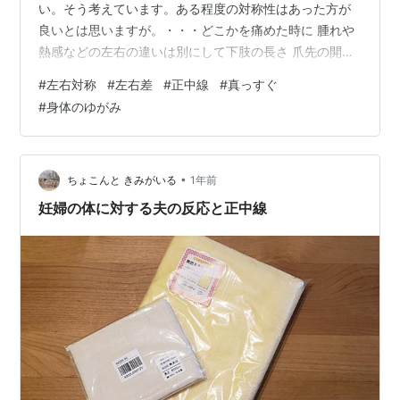
い。そう考えています。ある程度の対称性はあった方が
良いとは思いますが。・・・どこかを痛めた時に 腫れや
熱感などの左右の違いは別にして下肢の長さ 爪先の開き
方の左右の違い等で (下肢から骨盤の傾き等を判断して)
#
左右対称
#
左右差
#
正中線
#
真っすぐ
施術の方針を決めることは ほとんどありません。 身体の
#
身体のゆがみ
左右は差があるもの、 左右は違うという 前提で診ている
からです。 誤解されると困りますが 左右差を基準の一つ
とされて施術されてる方々を 否定する気は全くありませ
んし 素晴らしい効果を出されている方々も 多く居らっし
•
ちょこんと きみがいる
1年前
ゃるのは 当然、承知し…
妊婦の体に対する夫の反応と正中線