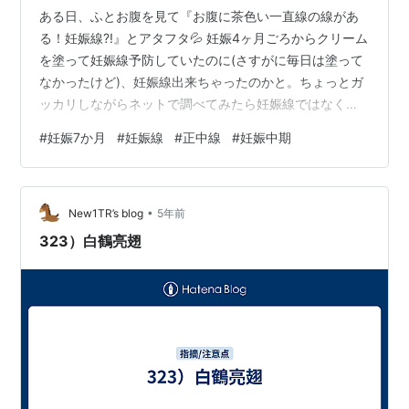
ある日、ふとお腹を見て『お腹に茶色い一直線の線があ
る！妊娠線?!』とアタフタ💦 妊娠4ヶ月ごろからクリーム
を塗って妊娠線予防していたのに(さすがに毎日は塗って
なかったけど)、妊娠線出来ちゃったのかと。ちょっとガ
ッカリしながらネットで調べてみたら妊娠線ではなく正
中線とのこと😮 誰でもあるもので普段は見えないそうで
#
妊娠7か月
#
妊娠線
#
正中線
#
妊娠中期
す💡 妊娠するとお腹の皮膚が伸びたりメラニン色素が濃
くなったりで目立つようになるらしいです。 出産したあ
とは徐々に薄くなってまた分からなくなると書いてあっ
•
たのでひと安心😌妊娠線じゃなかった～♪ 妊娠線は出来
New1TR’s blog
5年前
てしまうと消えませんから、お腹だけじゃなく胸もお尻
323）白鶴亮翅
も要注意です⚠️