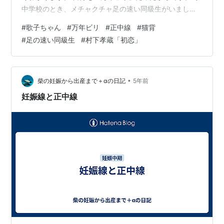
中学校のとき、メチャクチャ足の速い同級生がいまし
た。 男子は、〇〇くん。 女子は、▽▽ちゃん。 運動会
#
歌子ちゃん
#
万年ビリ
#
正中線
#
猫背
で、彼らが背筋をまっすぐ伸ばして走る姿。 今でも思い
#
足の速い同級生
#
村下孝蔵「初恋」
出すことができます。 「正中線」が、真っ直ぐなので
す。 最近、整骨院の先生が私の姿勢を横から写し、タブ
レットで見せてくれました。 頭の中心線と、背中のそれ
が完全にずれているのです。 まさに「猫背」の画像。 そ
•
柴の妊娠から出産まで＋αの日記
5年前
ういうことだったのか。 …
妊娠線と正中線