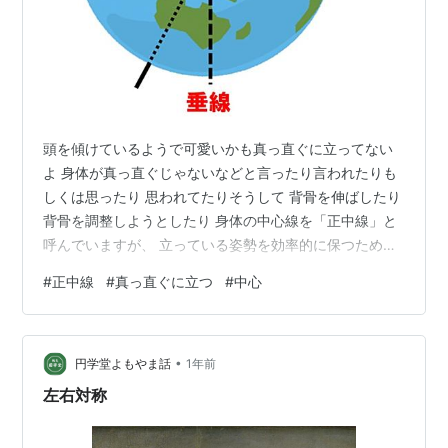
頭を傾けているようで可愛いかも真っ直ぐに立ってない
よ 身体が真っ直ぐじゃないなどと言ったり言われたりも
しくは思ったり 思われてたりそうして 背骨を伸ばしたり
背骨を調整しようとしたり 身体の中心線を「正中線」と
呼んでいますが、 立っている姿勢を効率的に保つため背
骨というのは湾曲しています。 と言うことを考えると 正
#
正中線
#
真っ直ぐに立つ
#
中心
中線は背骨には沿っていないと考えられます。(正面から
真っ直ぐと見えても 側面からは真っ直ぐではないのは線
とは呼べません、 「線」とは点と点を繋いだ一直線のモ
•
ノですから) 我々、鍼灸の世界では 頭のてっぺんにある
円学堂よもやま話
1年前
「百会」と呼ばれるツボと、 性器と肛門の間にある 「会
左右対称
陰」と呼ばれるツボ…