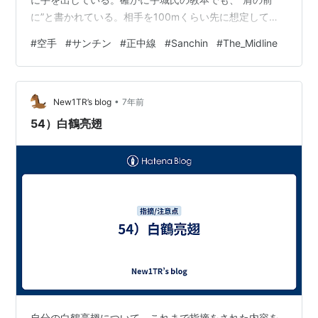
に”と書かれている。相手を100mくらい先に想定してい
るのだろうか。 ････････････････････････････････
#
空手
#
サンチン
#
正中線
#
Sanchin
#
The_Midline
There are things I am worried about watching
Sanchin's movies in the society.I was always told to
aim at the midline of the opponent …
•
New1TR’s blog
7年前
54）白鶴亮翅
自分の白鶴亮翅について、これまで指摘をされた内容を