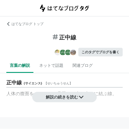
はてなブログ トップ
正中線
このタグでブログを書く
言葉の解説
ネットで話題
関連ブログ
正中線
(
サイエンス
)
【
せいちゅうせん
】
人体の腹面を、頭頂から丹田まで真っ直ぐに結ぶ線。
解説の続きを読む