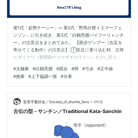
第1式「起勢チーシー」⇨ 第2式「野馬分鬃イエマーフェ
ンゾン」に引き続き、第3式「白鶴亮翅パイフーリャンチ
ー」の注意点をまとめてみた。 【跟步ゲンブー（右足を
寄せてくる動作）の注意点】 ①前足に乗り込む時、左胯
ヒダリクワ（股関節のコマネチのライン）を少し折り込
む。 ②右足を寄せ過ぎない。前後幅は 野馬分鬃で作っ
#
太極拳
#
白鶴亮翅
#
跟歩
#
胯
#
弓歩
#
正中線
た弓歩ゴンブーの半分にする。 ③右足が左足と重ならな
#
抱掌
#
上下協調一致
#
分掌
い。横幅は野馬分鬃で作った弓歩ゴンブーと同じ横幅に
する。 ④右足爪先の角度は大き過ぎぬ事。野馬分鬃の弓
歩と同じく30度程度にする。 ⑤寄せ終えたら、即右膝
裏を伸ばして踵を着けるが、重心は左足に置いたままに
•
首里手愛好会／Society_of_shurite_fans
6年前
する。 ⑥跟歩が完成した時、身体…
古伝の型－サンチン／Traditional Kata-Sanchin