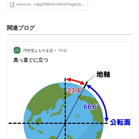
より心と体、左脳と右脳、前頭葉と後脳、中
www.xn--v8jg5f6f494z95i461bgmzb.net
脳と大脳を統合し、脳の神経経路を発達さ
せ、学習能力を向...
関連ブログ
•
円学堂よもやま話
1年前
真っ直ぐに立つ