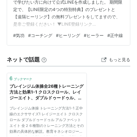
で学びたい方に向けて公式LINEを作成しました。 期間限
定で、【LINE限定の4つの特別特典】のプレゼントと
【遠隔ヒーリング】の無料プレゼントをしてますので、
是非ご登録ください！ ▼LINE登録リンク
▼https://s.lmes.jp/landing-qr/2002775611-
#
気功
#
コーチング
#
ヒーリング
#
ヒーラー
#
正中線
a6625433?uLand=JJd89Q 自己啓発ランキングで【１
位】を獲得した齋藤の著作は下記リンクから、Kindle
Unlimitedで無料で読めます。 苫米地式コーチングのすす
ネットで話題
もっと見る
め: ーあなたから無限の創造性と天才性を引き出すー脳に
効くアファメーション！苫…
6
ブックマーク
ブレインジム体操全26種トレーニング
方法と効果1-1 クロスクロール、レイ
ジーエイト、ダブルドゥードゥル、ア
ルファベットエイト 正中線のエクササ
ブレインジム体操 トレーニング方法1-1 正中
イズ1
線のエクササイズ1 レイジーエイト クロスク
ロール ダブルドゥードゥル アルファベット
エイト 全２６種類のトレーニング方法とその
効果の具体的な解説。教育キネシオロジーに