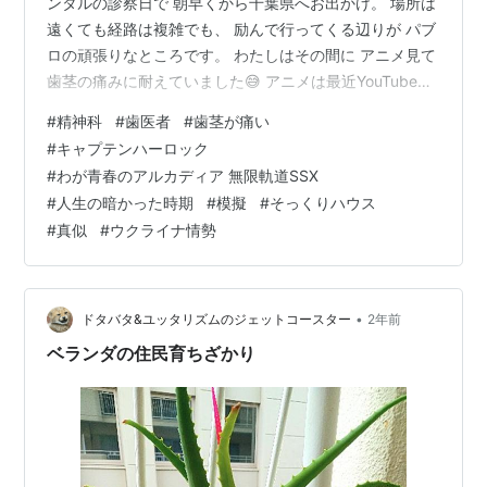
ンタルの診察日で 朝早くから千葉県へお出かけ。 場所は
遠くても経路は複雑でも、 励んで行ってくる辺りが パブ
ロの頑張りなところです。 わたしはその間に アニメ見て
歯茎の痛みに耐えていました😅 アニメは最近YouTubeで
見つけた わが青春のアルカディア無限軌道SSX。 見つけ
#
精神科
#
歯医者
#
歯茎が痛い
た時、あれわたし、 キャプテンハーロックは若い頃好き
#
キャプテンハーロック
だったし、 映画は薬品問屋から チケットをもらって観に
#
わが青春のアルカディア 無限軌道SSX
行ったけど、 何でこれを見てない 放送の時期を調べたら
#
人生の暗かった時期
#
模擬
#
そっくりハウス
1982～1983年 統一教会に入る前の 一番人生暗かった時
#
真似
#
ウクライナ情勢
期だ そうか放映時間が夜７時半～８時では …
•
ドタバタ&ユッタリズムのジェットコースター
2年前
ベランダの住民育ちざかり