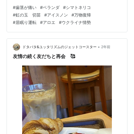
の下まで痛いぞよ(>_<) レントゲンで判るなら明日の午後
#
歯茎が痛い
#
ベランダ
#
シマトネリコ
には結果を聞ける。 アイスコーヒーをホッペに当てたら
#
虹の玉 切苗
#
アイスノン
#
万物復帰
少しはいいかなならば、 効く薬がない時の必殺神経を止
#
居眠り運転
#
アロエ
#
ウクライナ情勢
めるの術、 えいペタ少し楽になった。 しかし、痛みの特
に強いコブみたいな所が あるんですよ 帰ったらアイスノ
ンだわ これはかなり前 万物復帰と言ってワゴンに…
•
ドタバタ&ユッタリズムのジェットコースター
2年前
友情の続く友だちと再会 🥰