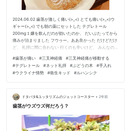
2024.06.02 歯茎が激しく痛い(>_<) とても痛い(>_<)ウ
ギャー(>_<) でも朝の薬にセットした テグレトール
200mg１嬢を飲んだのが効いたのか、 だいぶたってから
痛みが治まりました フウゥー。ああ良かった だけどだけ
ど、 礼拝に間に合わない 行くのも辛いけど、 みんなの
顔見れないのは もっと嫌だ 仕方ないからまたネット礼拝
#
歯茎が痛い
#
三叉神経痛
#
三叉神経痛が移動する
か。 うちのPCは立ち上がりが遅いんです🐌💨💨 すぐベ
#
テグレトール
#
ネット礼拝
#
ぶどうの木
#
手入れ
ランダの前がJRだから環境は悪いです ウーン、礼拝開始
#
ウクライナ情勢
#
衛生キッド
#
ルハンシク
に立ち上がりが遅れるなあ。 今日のメッセージです。 コ
ードはフレッツ光だしGoogleも入ってる。 でもトロ～リ
ズムなんですよね ‭ヨハネの福音書 …
•
ドタバタ&ユッタリズムのジェットコースター
2年前
歯茎がウズウズ何だろう？