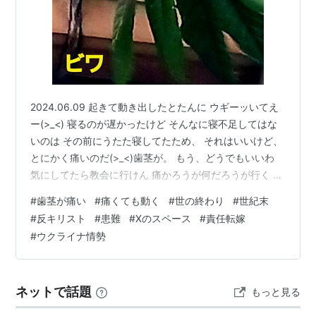
‭2024.06.09 起きて動き出したとたんに ウギーッいてえ
ー(>_<) 寝るのが遅かったけど そんなに寝不足してはな
いのは その前にうたた寝してたため、 それはいいけど、
とにかく痛いのだ(>_<)歯茎が。 もう、どうでもいいわ
気にしてたら教会に行けん 痛かろうが何だろうが行く パ
ンかじって行く 扇が壊れたからどこかのコンビニで買っ
#
歯茎が痛い
#
痛くても動く
#
世の終わり
#
世紀末
て、 ロキソニン欲しい 効かんと解ってても欲しい 歩く
#
反キリスト
#
患難
#
Xのスペース
#
責任転嫁
度に口がジンジン響くけど、 今日のメッセージです ロー
#
ウクライナ情勢
マ人への手紙 1:16-25 JCB‬ [16] 私は、この福音を少しも
恥じてはいません。 福音は、それを信じる人をだれでも
天国に導く、 神の力ある手段…
ネットで話題
もっと見る