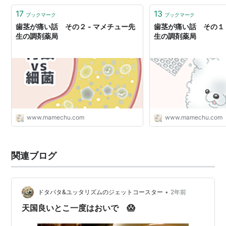
17
13
ブックマーク
ブックマーク
歯茎が痛い話 その２ - マメチュー先
歯茎が痛い話 その１ 
生の調剤薬局
生の調剤薬局
www.mamechu.com
www.mamechu.com
関連ブログ
•
ドタバタ&ユッタリズムのジェットコースター
2年前
天国良いとこ一度はおいで 😱