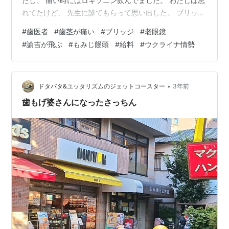
たし、 痛い時にはロキソニン飲んでました。 わたしは忘
れてたけど、 先生に診てもらって思い出した。 ブリッジ
かけてた部分だから歯の神経はないんです 歯の痛みでは
#
歯医者
#
歯茎が痛い
#
ブリッジ
#
老眼鏡
ない、 歯茎に何かが響いてるんだと思います ブリッジ部
#
諭吉が飛ぶ
#
もみじ饅頭
#
給料
#
ウクライナ情勢
分と金属を根っ子の代わりに立てた部分を 取ってもらい
ました まだ取った後がうずいてるけど、 これがどうなる
か一週間様子見です。 また作り直しにどれだけかかるか
なあ お金~ 老眼鏡も見つからないから買い直しかあ 諭吉
•
ドタバタ&ユッタリズムのジェットコースター
3年前
さん…
歯もげ婆さんになったさっちん