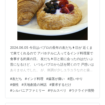
2024.06.05 今日はパブロの長年の友だち👩🏻が 近くま
で来てくれるので アパホテルに入ってるインド料理屋で
食事する約束の日。 友だち👩🏻と前に会ったのはだいぶ
昔になるけど、 いつもパブロから話を聞くので 戸惑いは
ありませんでした。 が、体調が少しユラユラなのと歯茎
が痛い(>_<) 会うのがおっくう、 という前に外に出るこ
#
友だち
#
インド料理
#
歯茎が痛い
#
思いやり
と自体が おっくうになってしまった 楽しいと解ってるの
#
個性
#
天地創造の神話
#
要求するだけ
に一瞬戸惑って、 でもふたりで出掛けました やっぱり楽
#
シルバニアファミリー
#
サルスベリ
#
ウクライナ情勢
しく過ごすことができて良かった 何しろパブロと何十年
の付き合いの友だち👩🏻なんです。 それだけ大切にし合
ったものがあるんです パブロをいつまでも思いやってく