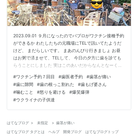
2023.09.01 ９月になったのでパブロがワクチン接種予約
ができるか わたしたちの元職場にTELで訊いてたようだ
けど、 まだらしいです。 まあのんびり行きましょ お昼
はお粥で済ませて、TELして、 今日の夕方に歯を診ても
らうことにしました 実はこのあいだからなんとなーく、
食パンをかじって引き裂くと上の歯が前に引っ張られて
#
ワクチン予約７回目
#
歯医者予約
#
歯茎が痛い
出っ歯になりそうな感覚はあったんですよね それで、こ
#
歯に隙間
#
歯の根っこ割れた
#
歯もげ婆さん
のあいだ歯を見たら、 作った前歯と そのお隣さんとの間
#
噛むこと
#
怒りを避ける
#
爆笑爆弾
に くっきりと 立派な隙間が出来てるでは ないか レント
#
ウクライナの子供達
ゲン撮ったら、 作った前歯に本物の根っ子があったの
に、 それが割れてるってわけ。はあ、 どおりで、ここ３
日ほ…
はてなブログ
>
未指定
>
歯茎が痛い
はてなブログ タグとは
ヘルプ
開発ブログ
はてなブログトップ