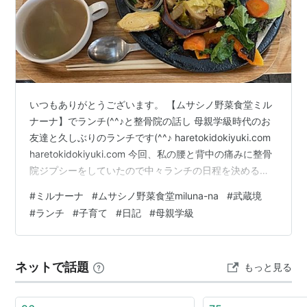
いつもありがとうございます。 【ムサシノ野菜食堂ミル
ナーナ】でランチ(^^♪と整骨院の話し 母親学級時代のお
友達と久しぶりのランチです(^^♪ haretokidokiyuki.com
haretokidokiyuki.com 今回、私の腰と背中の痛みに整骨
院ジプシーをしていたので中々ランチの日程を決める事
が出来ず(´；ω；`)ｳｯ… 整骨院に行くと次の予約を取らな
#
ミルナーナ
#
ムサシノ野菜食堂miluna-na
#
武蔵境
いといけない、予約がいつ取れるか分からないので中々
#
ランチ
#
子育て
#
日記
#
母親学級
他の予定を入れられないのでこれが結構ストレスじゃな
いですか？ 以前通っていた所は、なんやかんや引っ張ら
れて（？）半年通ったかなー(;・∀・) 長かった。 で、パ
ネットで話題
もっと見る
ート先のお友達に『○○…