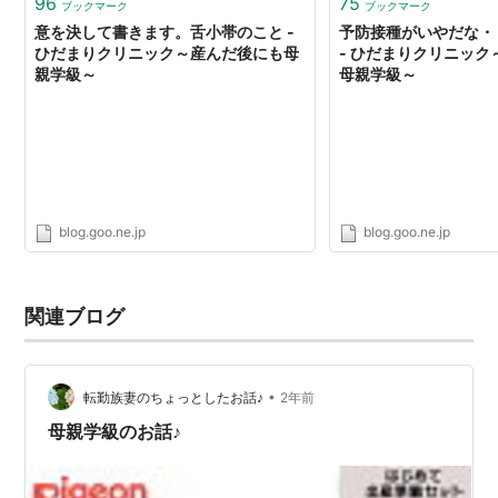
96
75
ブックマーク
ブックマーク
意を決して書きます。舌小帯のこと -
予防接種がいやだな・
ひだまりクリニック～産んだ後にも母
- ひだまりクリニッ
親学級～
母親学級～
blog.goo.ne.jp
blog.goo.ne.jp
関連ブログ
•
転勤族妻のちょっとしたお話♪
2年前
母親学級のお話♪