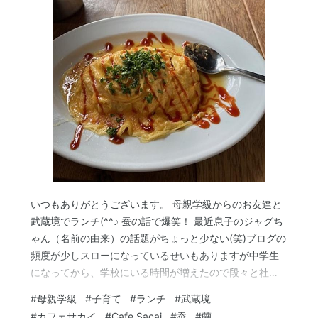
いつもありがとうございます。 母親学級からのお友達と
武蔵境でランチ(^^♪ 蚕の話で爆笑！ 最近息子のジャグち
ゃん（名前の由来）の話題がちょっと少ない(笑)ブログの
頻度が少しスローになっているせいもありますが中学生
になってから、学校にいる時間が増えたので段々と社会
に向けての土台作りが増えているってことなのかな？と
#
母親学級
#
子育て
#
ランチ
#
武蔵境
思います。（言い訳(笑)） さてさて、先日、年に１，２
#
カフェサカイ
#
Cafe Sacai
#
蚕
#
繭