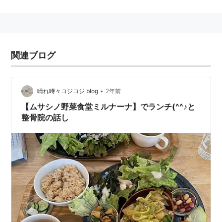
らずに時間をみつけて地域のものに出席しておくことを
おすすめ。産婦人科によっては、これに出席しないとい
ろいろなオプションサービス（立会い出産、妊婦ヨガ、
出産後エステ、フットバスなど）を受けられないように
関連ブログ
しているところもある。
また、類似のものに父親学級(
両親学級
)もあるが、そち
らにもなぜか妊婦さんが付き添うようになっている場合
•
晴れ時々コジコジ blog
2年前
が多い。夫は父親学級だけ出席でいいのに、妊婦さんは
【ムサシノ野菜食堂ミルナーナ】でランチ(^^♪と
整骨院の話し
父親・母親学級の両方で二度手間になり不公平だ、と思
われる向きもあろうが、ダンナさまもなんだか怖いとい
ってイヤがることが多いし、やはり母親学級とは少し違
う情報も得られるので、気軽に付き添ってあげよう。