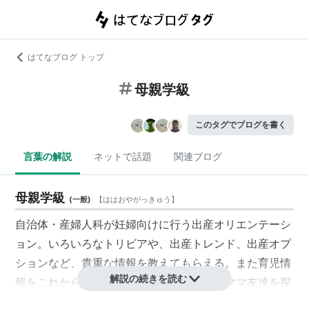
はてなブログ トップ
母親学級
このタグでブログを書く
言葉の解説
ネットで話題
関連ブログ
母親学級
(
一般
)
【
ははおやがっきゅう
】
自治体・産婦人科が妊婦向けに行う出産オリエンテーシ
ョン。いろいろなトリビアや、出産トレンド、出産オプ
ションなど、貴重な情報を教えてもらえる。また育児情
解説の続きを読む
報をこれから情報交換していくことになるママ友達を探
すのにも便利。強制だから、里帰り出産だからといやが