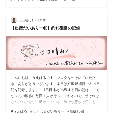
回ランチ＆おしゃべりに花を咲かせている母親学級時代
からのお友達と武蔵境でランチをしました(^^♪ Cafe
sacai（カフェ サカイ） cafe-sacai.com 中央線の武蔵境
から東小金井に向かう途中の高架下のお洒落なカフェ
•
ココ晴れ！
2年前
で…
【出産だいありー⑪】約15週目の記録
こんにちは、うえはるです。ブログをのぞいていただ
き、ありがとうございます！本日は妊娠15週目ごろの日
記を記録します。 ・1日目 私が出勤する日の朝は、てて
ちゃんの散歩に毎回主人が行ってくれるので、朝それほ
どバタバタせずに助かっている。気持ち悪さは日にもよ
るけど、だんだんと軽減されているように感じる。今日
#
うえはる
#
うえはるだいありー
#
妊娠15週