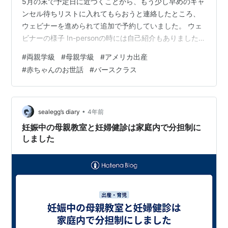
5月の末で予定日に近づくことから、もう少し早めのキャ
ンセル待ちリストに入れてもらおうと連絡したところ、
ウェビナーを進められて追加で予約していました。 ウェ
ビナーの様子 In-personの時には自己紹介もありました
が、ウェビナーの場合スピーカー以外ミュートになって
#
両親学級
#
母親学級
#
アメリカ出産
いたので、カメラも必要なく、気軽に受けられました。
#
赤ちゃんのお世話
#
バースクラス
Zoomで行ったので、質問がある場合のみQ＆Aにコメン
トを書き込み、それに対して都度スピーカーが答えてい
くという感じ。ウェビナーだと実際に練習などもなくIn-
personの方がいい？と思っていたのですが、妊娠糖尿病
•
sealegg’s diary
4年前
の私は特に、…
妊娠中の母親教室と妊婦健診は家庭内で分担制に
しました