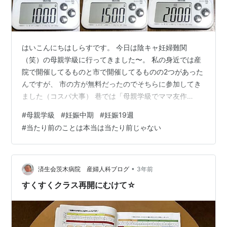
はいこんにちはしらすです。 今日は陰キャ妊婦難関
（笑）の母親学級に行ってきました〜。 私の身近では産
院で開催してるものと市で開催してるものの2つがあった
んですが、 市の方が無料だったのでそちらに参加してき
ました（コスパ大事） 巷では「母親学級でママ友作
る！」なんてワードも見受けられますが、 元々「ママ
#
母親学級
#
妊娠中期
#
妊娠19週
友・・・・・・めんどくさい・・・」と思ってたし、 こ
#
当たり前のことは本当は当たり前じゃない
れまた偏見なんですが普段の職場では独身・DINKSでバ
リバリ仕事してる気が強い女性ばかりと仲良くしてたの
で（笑） 「絶対場違いな空気・・・合わないだろう
な・・・苦手・・・」と身構えてました。 まぁ何はとも
•
済生会茨木病院 産婦人科ブログ
3年前
あれ。 今日は台風13号接近ということでえ…
すくすくクラス再開にむけて☆