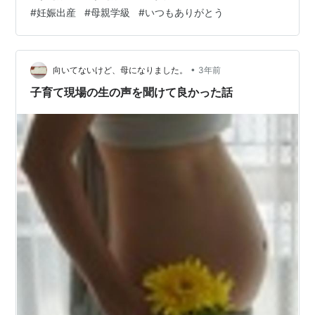
の夜ごはんはパルシステムで頼んだキャベツいっぱいの
#
妊娠出産
#
母親学級
#
いつもありがとう
お好み焼きセットだ。野菜を美味しくたくさん摂れて嬉
しい。 ・2日目 今日も主人が早く帰ってきてくれて、嬉
しかった。私の寝る時間が早いから、なるべく朝早く出
社して、夜早く帰れるようにしてくれているようだ。仕
•
向いてないけど、母になりました。
3年前
事忙しいだろうに、ありがたい。「トツキトオ…
子育て現場の生の声を聞けて良かった話