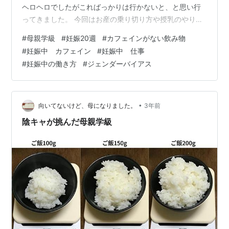
ヘロヘロでしたがこればっかりは行かないと、と思い行
ってきました。 今回はお産の乗り切り方や授乳のやり方
などより出産時に近い時期の話をしてくれました。 今回
#
母親学級
#
妊娠20週
#
カフェインがない飲み物
のお話は知らないこともたくさんあったので参加できて
#
妊娠中 カフェイン
#
妊娠中 仕事
良かったです。 特に「授乳のやり方」では実際の赤ちゃ
#
妊娠中の働き方
#
ジェンダーバイアス
んの模型を使って抱っこ方法を踏まえて学びました。 ブ
ロンド眉が凛々しい外国人ベビーで笑った。 この模型が
実際の生まれたての赤ちゃんと同じ大体3000gで作られ
てるそうです。 持ってみた最…
•
向いてないけど、母になりました。
3年前
陰キャが挑んだ母親学級