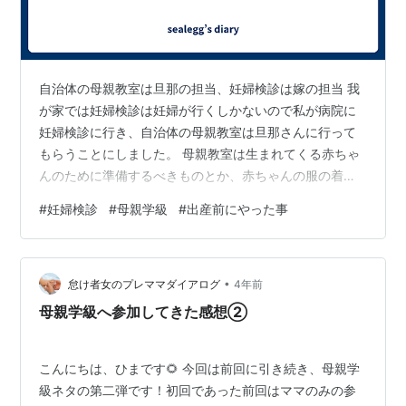
自治体の母親教室は旦那の担当、妊婦検診は嫁の担当 我
が家では妊婦検診は妊婦が行くしかないので私が病院に
妊婦検診に行き、自治体の母親教室は旦那さんに行って
もらうことにしました。 母親教室は生まれてくる赤ちゃ
んのために準備するべきものとか、赤ちゃんの服の着せ
方とか、妊婦の食事について気をつけることとかを教え
#
妊婦検診
#
母親学級
#
出産前にやった事
てくれるものです。 正直、産む方は赤ちゃんの着替えは
否が応でもすると思うし、どちらかというと旦那さんに
妊娠時の注意点とか、赤ちゃんの扱いとか知っておいて
•
もらいたかったというのもあります。 旦那「参加してよ
怠け者女のプレママダイアログ
4年前
かった」 旦那さんに参加した感想を聞いてみたところ、
母親学級へ参加してきた感想②
男性が参加するとのことで特別に妊婦体験ジ…