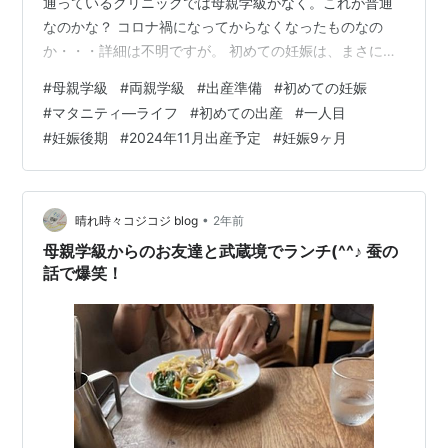
通っているクリニックでは母親学級がなく。これが普通
なのかな？ コロナ禍になってからなくなったものなの
か・・・詳細は不明ですが。 初めての妊娠は、まさに初
めての事づくしですね。 10名ちょっとでの母親学級でし
#
母親学級
#
両親学級
#
出産準備
#
初めての妊娠
た。 私より先に産まれるのかな？という方や、私より後
#
マタニティ―ライフ
#
初めての出産
#
一人目
なのかな？という方も。年齢も幅広そうな感じでした。
#
妊娠後期
#
2024年11月出産予定
#
妊娠9ヶ月
妊娠中の食事の事、歯の事、赤ちゃんのお世話の事。実
際の赤ちゃんに近いくらいの人形でおむつ替えやお着換
えの練習。ドキドキでした♪ 座学はとーっても苦手なんで
すが(笑)、赤ちゃんの事となると…
•
晴れ時々コジコジ blog
2年前
母親学級からのお友達と武蔵境でランチ(^^♪ 蚕の
話で爆笑！