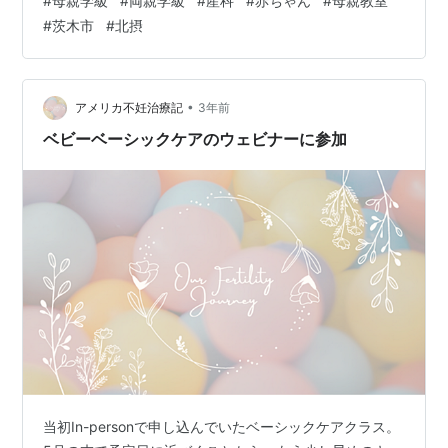
#
母親学級
#
両親学級
#
産科
#
赤ちゃん
#
母親教室
対面での実施になります。 妊娠初期・中期・後期に分か
#
茨木市
#
北摂
れて開催予定となっています。 少人数での開催となりま
すが、出産予定日が近いお母さん同士の交流の機会にな
ればいいなと思っています🎵 すくすくクラスは病棟のス
タッフが行うため、気になる点や不安…
•
アメリカ不妊治療記
3年前
ベビーベーシックケアのウェビナーに参加
当初In-personで申し込んでいたベーシックケアクラス。