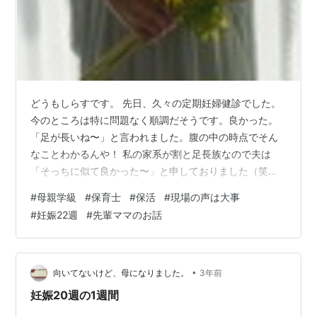
どうもしらすです。 先日、久々の定期妊婦健診でした。
今のところは特に問題なく順調だそうです。良かった。
「足が長いね〜」と言われました。腹の中の時点でそん
なことわかるんや！ 私の家系が割と足長族なので夫は
「そっちに似て良かった〜」と申しておりました（笑）
顔は夫に似て欲しい！（ブスだから私には似るな） 母親
#
母親学級
#
保育士
#
保活
#
現場の声は大事
学級最終回にて さて先月で毎週怒涛のようにあった全3
#
妊娠22週
#
先輩ママのお話
回の母親学級が終わりました。 最終回の3回目では以前
母親学級に参加されていて、いま生後2~3ヶ月の子がい
る先輩ママ5名と円を囲んで話しする時間が設けられまし
た。 質問タイムも設けられました。 普段日本人って公の
•
向いてないけど、母になりました。
3年前
場で挙手して質問する人って少…
妊娠20週の1週間