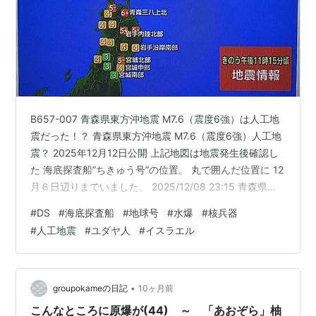
B657-007 青森県東方沖地震 M7.6（震度6強）は人工地
震だった！？ 青森県東方沖地震 M7.6（震度6強）人工地
震？ 2025年12月12日公開 上記地図は地震発生後確認し
た 海底探査船”ちきゅう号”の位置。 丸で囲んだ位置に 12
月６日辺りまでいました。 2025/12/08 23:15 青森県東
方沖地震 M7.6（震度6強）が発生時 テレビで見たのが23
#
DS
#
海底探査船
#
地球号
#
水爆
#
核兵器
時45分。 その時の位置を確認したところ 下記位置まで
#
人工地震
#
ユダヤ人
#
イスラエル
移動していた。 その時のスクショ。（下の地図） 地震の
津波が届かない位置 まで戻ってきていた。 2025/12/08
23:45時点での位置 ＜第三者機関による地震波形＞ P
波…
•
groupokameの日記
10ヶ月前
こんなところに原爆が(44) ～ 「あおぞら」柚