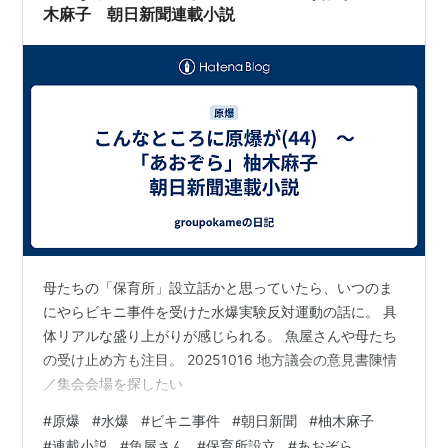
木麻子 朝日新聞連載小説
母たちの「保育所」設立話かと思っていたら、いつのま
にやらビキニ事件を受けた水爆実験反対運動の話に。 具
体リアルな盛り上がりが感じられる。 魚屋さんや母たち
の受け止め方も注目。 20251016 地方議会の意見書陳情
／集会会場を探したい
#
原爆
#
水爆
#
ビキニ事件
#
朝日新聞
#
柚木麻子
#
連載小説
#
魚屋さん
#
保育所設立
#
あおぞら