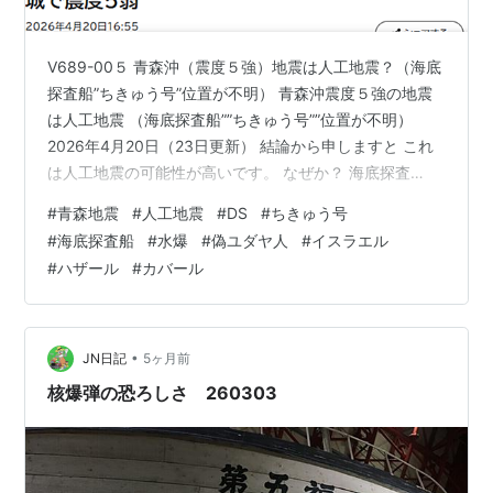
V689-00５ 青森沖（震度５強）地震は人工地震？（海底
探査船”ちきゅう号”位置が不明） 青森沖震度５強の地震
は人工地震 （海底探査船””ちきゅう号””位置が不明）
2026年4月20日（23日更新） 結論から申しますと これ
は人工地震の可能性が高いです。 なぜか？ 海底探査
船”ちきゅう号”の位置が 不明になっている。 去年、同じ
#
青森地震
#
人工地震
#
DS
#
ちきゅう号
地域の地震の時に 位置を表示するサイトを このブログで
#
海底探査船
#
水爆
#
偽ユダヤ人
#
イスラエル
公開したので 非表示にされた様です。 DSが本質的に所
#
ハザール
#
カバール
有する 海底探査船”ちきゅう号”には 日本人は一人も乗っ
ていない。 こう書くと きっと日本人がテレビ に出てく
るかもね？（（笑）） 在日XX人は一人いるそうで…
•
JN日記
5ヶ月前
核爆弾の恐ろしさ 260303