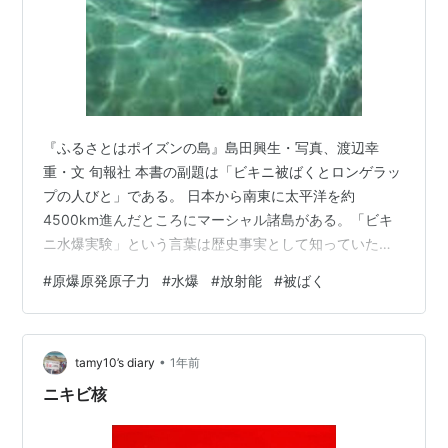
『ふるさとはポイズンの島』島田興生・写真、渡辺幸
重・文 旬報社 本書の副題は「ビキニ被ばくとロンゲラッ
プの人びと」である。 日本から南東に太平洋を約
4500km進んだところにマーシャル諸島がある。「ビキ
ニ水爆実験」という言葉は歴史事実として知っていた。
それは日本のマグロ漁船、第五福竜丸の乗組員が操業中
#
原爆原発原子力
#
水爆
#
放射能
#
被ばく
にこの実験による放射性降下物を浴び、乗組員が被曝
し、帰国後亡くなったという事実についての局面であ
る。 悲しいかな、マーシャル諸島に住む人びとが居たと
•
いうことが想念にはなかった。今にして初めて、その事
tamy10’s diary
1年前
実を本書で知った。 この写真・文の本は、ロンゲラップ
ニキビ核
環礁にあるロンゲラップ島の人々、さんご礁の島で平…