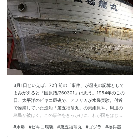
3月1日といえば、72年前の「事件」が歴史の記憶として
よみがえると『国原譜/260301』は思う。1954年のこの
日、太平洋のビキニ環礁で、アメリカが水爆実験。付近
で操業していた漁船「第五福竜丸」の乗組員や、周辺の
島民が被ばく。この事件をきっかけに、わが国をはじめ
世界で原水爆禁止を求める広範な運動が展開された。こ
#
水爆
#
ビキニ環礁
#
第五福竜丸
#
ゴジラ
#
核兵器
の年11月に初上映されたのが「水爆大怪獣空想映画」の
『ゴジラ』だ。ゴジラは、水爆実験で200万年の眠りか