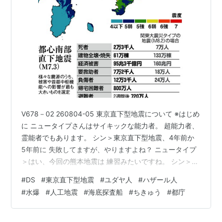
V678－02 260804-05 東京直下型地震について ※はじめ
に ニュータイプさんはサイキックな能力者。 超能力者、
霊能者でもあります。 シン＞東京直下型地震、4年前か
5年前に 失敗してますが、やりますよね？ ニュータイプ
＞はい、今回の熊本地震は 練習みたいですね。 シン＞い
つ頃の予定になってますか？ ニュータイプ＞今のところ
#
DS
#
東京直下型地震
#
ユダヤ人
#
ハザール人
来年の夏辺り を予定してるみたいです シン＞東京湾に仕
#
水爆
#
人工地震
#
海底探査船
#
ちきゅう
#
都庁
掛けるんでしょうけど、 どういう状態にしようとしてい
ますか ？ ニュータイプ＞震度 7から 8って言ってます
ね。 シン＞大災害になりますよね。多分。 ニュータイプ