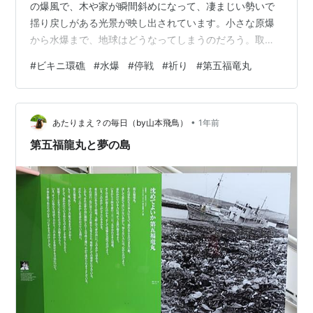
の爆風で、木や家が瞬間斜めになって、凄まじい勢いで
揺り戻しがある光景が映し出されています。小さな原爆
から水爆まで、地球はどうなってしまうのだろう。取り
敢えず、今のところは核戦争は回避されている。若いこ
#
ビキニ環礁
#
水爆
#
停戦
#
祈り
#
第五福竜丸
ろからなんとなくは考えていたが、地球を守る手段はい
まだに出ない。いや、答えが出たときはこの地球
は・・・。
•
あたりまえ？の毎日（by山本飛鳥）
1年前
第五福龍丸と夢の島