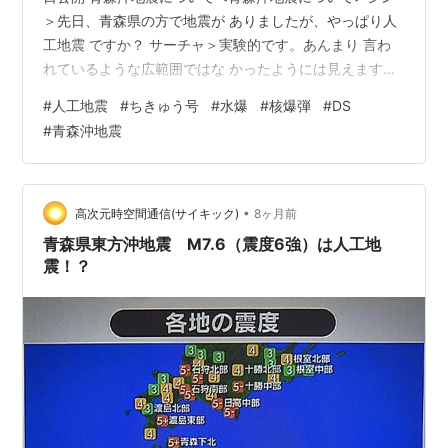
＞先日、青森県の方で地震が ありましたが、やっぱり人
工地震 ですか？ サーチャ＞実験的です。あんまり 言わ
れているような広範囲ではな かったようには見えますけ
どね。 シン＞私の調査では海底探査線 ”ちきゅう号”が核
#
人工地震
#
ちきゅう号
#
水爆
#
核爆弾
#
DS
爆弾を3つ埋 めて地震を起こしたというふう に出てるん
#
青森沖地震
ですがいかがですか？ サーチャ＞そこまでの大掛かり の
ことはしてない様です。 シン＞ん？と申しますと？ サー
チャ＞核縛弾3つもなく1つ ぐらいでしょうね。 シン＞1
つ？それは水爆ですか？ サーチャ＞水爆の新しいタ…
•
高次元時空間通信(サイキック)
8ヶ月前
青森県東方沖地震 M7.6（震度6強）は人工地
震！？