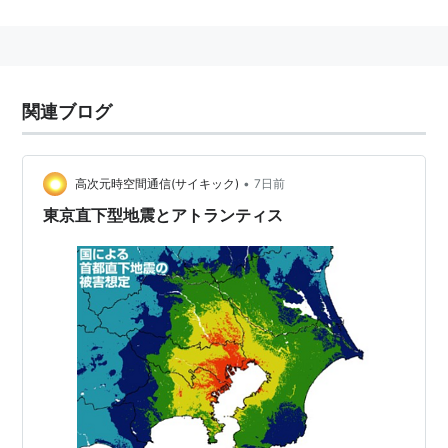
関連ブログ
•
高次元時空間通信(サイキック)
7日前
東京直下型地震とアトランティス