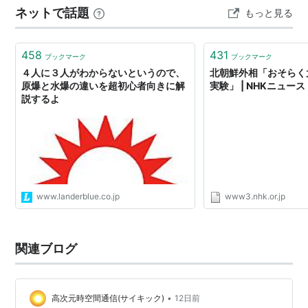
ネットで話題
もっと見る
＞大災害にするつもりみたいですね。 シン＞どこを…
458
431
ブックマーク
ブックマーク
４人に３人がわからないというので、
北朝鮮外相「おそらく
原爆と水爆の違いを超初心者向きに解
実験」 | NHKニュース
説するよ
www.landerblue.co.jp
www3.nhk.or.jp
関連ブログ
•
高次元時空間通信(サイキック)
12日前