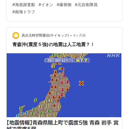
キック調査＞ ※ニュータイプ（超能力者）さん によるサ
#
海底探査船
#
イオン
#
爆発物
#
元自衛隊員
ーチ透視結果。 海底２００ｍに水爆３発を海底探査船が
#
南海トラフ
７月初めに設置したとか 最近の海底探査船の動向は非公
開が続いている。このブログで公開してから察知されて
しまった。 S学会を通じてDSへ情報が伝わったとか 〈地
震分析〉 …
•
高次元時空間通信(サイキック)
4ヶ月前
青森沖(震度５強)の地震は人工地震？！