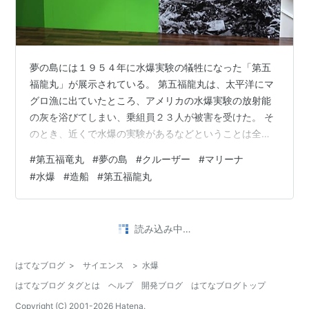
夢の島には１９５４年に水爆実験の犠牲になった「第五
福龍丸」が展示されている。 第五福龍丸は、太平洋にマ
グロ漁に出ていたところ、アメリカの水爆実験の放射能
の灰を浴びてしまい、乗組員２３人が被害を受けた。 そ
のとき、近くで水爆の実験があるなどということは全く
知らされていなかったそうで、降ってきた灰の正体や体
#
第五福竜丸
#
夢の島
#
クルーザー
#
マリーナ
調不良の原因など、自分たちに何が起こったのかは帰国
#
水爆
#
造船
#
第五福龍丸
するまでわからなかったとのことだ。 放射能の影響で急
性の症状を起こし、短期間のうちに亡くなった人もいれ
ば、数年後に癌になったり肝臓を患ったりして亡くなっ
た人も多いが、中には長生きをした人もいて、その人の
•
高次元時空間通信(サイキック)
1年前
体験談をビデオで見ることがでいた。 この船が…
ミャンマーとタイの地震について
B604 ミャンマーとタイの地震について 001 ミャンマー