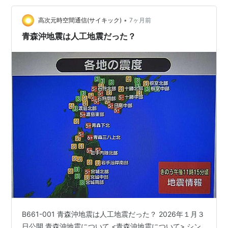
ら覚めたのだった。映画では、ゴジラは日本の科学者が
•
発明した「オキシジェンデストロイヤー」によって“駆
高次元時空間通信(サイキック)
7ヶ月前
除・無化”される。力の論理の時代にあって、核兵器を無
青森沖地震は人工地震だった？
力化する科学的発明が、わが日本…
B661-001 青森沖地震は人工地震だった？ 2026年１月３
日公開 青森沖地震について <青森沖地震について> シン