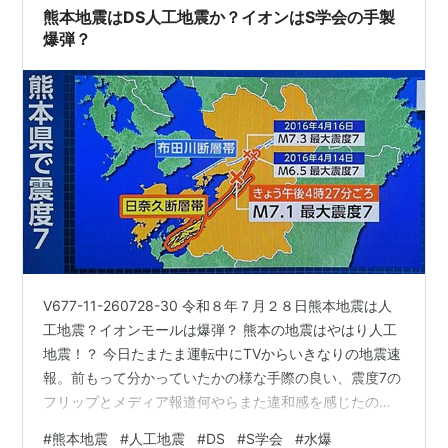
熊本地震はDS人工地震か？イオンはS学会の手製
爆弾？
V677-11-260728-30 令和８年７月２８日熊本地震は人
工地震？イオンモールは爆弾？ 熊本の地震はやはり人工
地震！？ 今日たまたま運転中にTVからいきなりの地震速
報。前もって分かっていたかの様な手際の良い、震度7の
フリップとメディア報道何やらまた違和感を感じたので
サイキック調査したところ・・・やはりでした。 ＜サイ
#
熊本地震
#
人工地震
#
DS
#
S学会
#
水爆