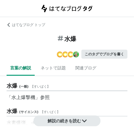
はてなブログ トップ
水爆
このタグでブログを書く
言葉の解説
ネットで話題
関連ブログ
水爆
(
一般
)
【
すいばく
】
「
水上爆撃機
」参照
水爆
(
サイエンス
)
【
すいばく
】
解説の続きを読む
水素爆弾
。→核兵器