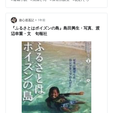
•
遊心逍遥記
1年前
『ふるさとはポイズンの島』島田興生・写真、渡
辺幸重・文 旬報社