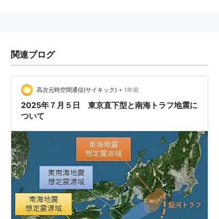
関連キーワード
東海地震
、
東海大地震
、
南海地震
関連ブログ
•
高次元時空間通信(サイキック)
1年前
2025年７月５日 東京直下型と南海トラフ地震に
ついて