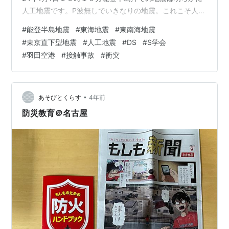
人工地震です。P波無しでいきなりの地震。これこそ人工
地震です。震度７そして震度５、６が連続で起きてい
#
能登半島地震
#
東海地震
#
東南海地震
る。霊視調査では水爆が１１発も使用されたとか？また
#
東京直下型地震
#
人工地震
#
DS
#
S学会
今回のは実験で試しに色々な手法で試したそうです。一
#
羽田空港
#
接触事故
#
衝突
発の水爆で広範囲に影響を与える実験。（２５年７月に
向けて）去年、２０２３年末に新潟の原発が再稼働する
情報が出ていて霊視捜査する予定でしたが・・・まさか
こんなに早く起こさ…
•
あそびとくらす
4年前
防災教育＠名古屋