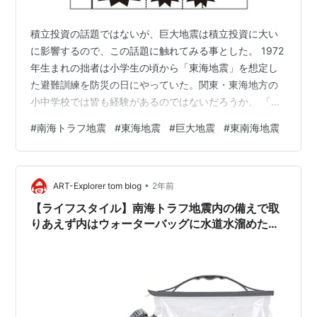
積立投資の話題ではないが、巨大地震は積立投資に大い
に影響するので、この話題に触れてみる事とした。 1972
年生まれの拙者は小学生の頃から「東海地震」を想定し
た避難訓練を防災の日にやっていた。関東・東海地方の
小中学校では皆も経験があるのではないだろうか。 「東
海地震」はその頃既に100年以上起こっていない状態で、
#
南海トラフ地震
#
東海地震
#
巨大地震
#
東南海地震
当時唯一、地震予知ができるかもという位置付けであっ
た。 「歴史地震」の考え方でいくと「南海トラフ地震」
は約100～150年周期で起こっているが「南海トラフ地
•
震」の一部である「東海地震」は今現在なんと170年起こ
ART-Explorer tom blog
2年前
っていないわけで、相当な歪が溜まっている。（下図参
【ライフスタイル】南海トラフ地震内の備えで取
照） 「南海トラフ地震、南海…
りあえず内はウォーターバッグに水道水溜めた
よ…