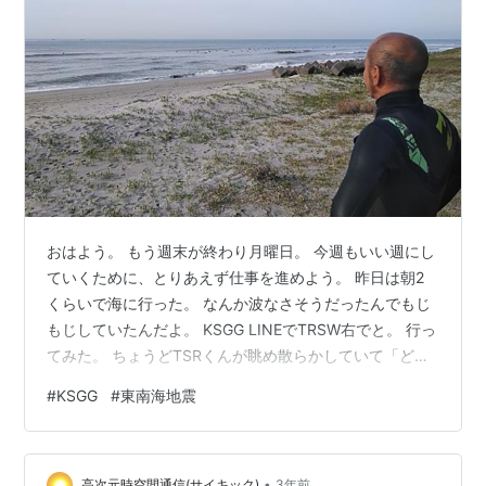
おはよう。 もう週末が終わり月曜日。 今週もいい週にし
ていくために、とりあえず仕事を進めよう。 昨日は朝2
くらいで海に行った。 なんか波なさそうだったんでもじ
もじしていたんだよ。 KSGG LINEでTRSW右でと。 行っ
てみた。 ちょうどTSRくんが眺め散らかしていて「どう
する〜？ あっちいく？？」 人が結構入ってるんだけど、
#
KSGG
#
東南海地震
中でもKSの皆さん楽しそうにやってる。 あそこに突入す
るということは、仲間同士で波の取り合いをするという
こと 笑） アウトカレントに止められるRはたらめのアツ
•
メ。 Lは掘れてくるが早くて開いた波。 （よくねえな
高次元時空間通信(サイキック)
3年前