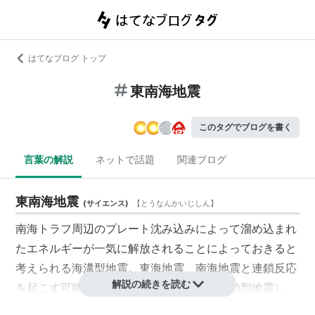
はてなブログ トップ
東南海地震
このタグでブログを書く
言葉の解説
ネットで話題
関連ブログ
東南海地震
(
サイエンス
)
【
とうなんかいじしん
】
南海トラフ
周辺のプレート沈み込みによって溜め込まれ
たエネルギーが一気に解放されることによっておきると
考えられる海溝型地震。
東海地震
、
南海地震
と連鎖反応
解説の続きを読む
を起こす可能性が高いといわれている（連動型地震）。