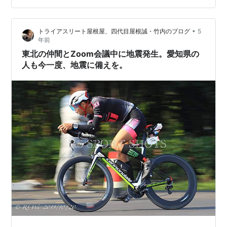
言われてきましたが、まだ起きてません。 現在予想され
る巨大地震が起きる確率を本の中から引用します。 これ
•
トライアスリート屋根屋、四代目屋根誠・竹内のブログ
5
らが30年以内に起きる確率は、M8.0の東海地震が88パ
年前
ーセント、M8.1の東南海地震が70パーセ…
東北の仲間とZoom会議中に地震発生。愛知県の
人も今一度、地震に備えを。