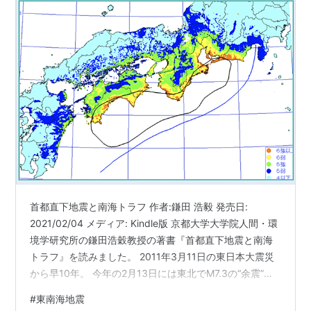
首都直下地震と南海トラフ 作者:鎌田 浩毅 発売日:
2021/02/04 メディア: Kindle版 京都大学大学院人間・環
境学研究所の鎌田浩穀教授の著書『首都直下地震と南海
トラフ』を読みました。 2011年3月11日の東日本大震災
から早10年。 今年の2月13日には東北でM7.3の“余震”が
起き、改めて地震の怖さを思い出しました。 自分が住ん
#
東南海地震
でいる東海エリアでは、若い頃から東海地震が起きると