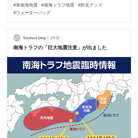
ないでしょう？って事で日本の水道水は飲めるんだから
#
東南海地震
#
南海トラフ地震
#
防災グッズ
ウォーターバッグに貯水しておけば衛生的だし、水道水
#
ウォーターバッグ
だからしばらくは持つでしょう、って事なんですよ。 何
しろ人間は水が無けりゃ死んじゃうんで取り敢えずこれ
で良いんじゃないかと思います。 ただし、浄水器を通し
た水はすぐに悪くなりそうなので水道の蛇口から入れま
•
Soutsu’s blog
2年前
した。 【ウォーターバッグ】 ウォータ…
南海トラフの「巨大地震注意」が出ました