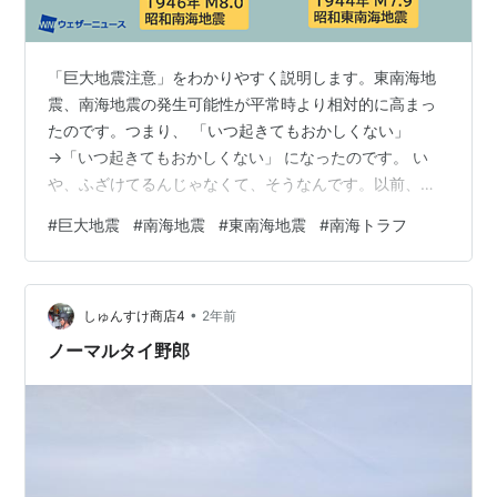
「巨大地震注意」をわかりやすく説明します。東南海地
震、南海地震の発生可能性が平常時より相対的に高まっ
たのです。つまり、 「いつ起きてもおかしくない」
→「いつ起きてもおかしくない」 になったのです。 い
や、ふざけてるんじゃなくて、そうなんです。以前、地
震学の偉い学者さんがおっしゃってたのを思い出しま
#
巨大地震
#
南海地震
#
東南海地震
#
南海トラフ
す。「地震予知なんてできませんよ」たぶん、そうなん
でしょうねぇ。【ここからは正確な予知、予想】
○「今、地震兵器が仕掛けられているのだ」って情報が
•
飛び交うでしょう。○これを利用した詐欺が起きるでし
しゅんすけ商店4
2年前
ょう。（「今週中（今月中）に巨大地震が起こりますか
ノーマルタイ野郎
ら云々」というやつ）○詐欺でなくても、これを利用し
て保険会…