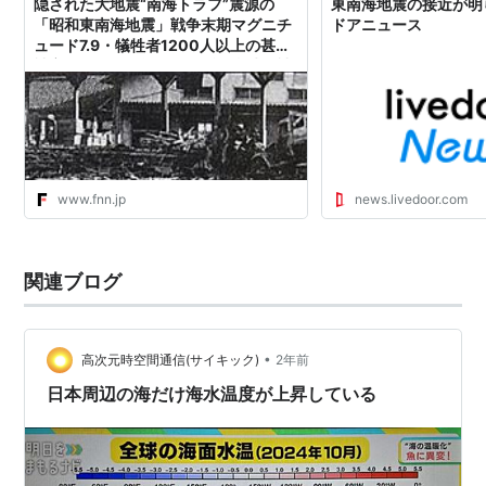
隠された大地震“南海トラフ”震源の
東南海地震の接近が明ら
「昭和東南海地震」戦争末期マグニチ
ドアニュース
ュード7.9・犠牲者1200人以上の甚大
被害もほとんど報道されず 当時の被
災者が「証言」｜FNNプライムオンラ
イン
www.fnn.jp
news.livedoor.com
関連ブログ
•
高次元時空間通信(サイキック)
2年前
日本周辺の海だけ海水温度が上昇している