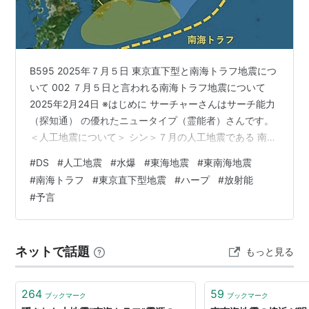
B595 2025年７月５日 東京直下型と南海トラフ地震につ
いて 002 ７月５日と言われる南海トラフ地震について
2025年2月24日 ※はじめに サーチャーさんはサーチ能力
（探知通） の優れたニュータイプ（霊能者）さんです。
＜人工地震について＞ シン＞７月の人工地震である 南海
トラフ地震と関西万博は ダブル感じですか？ サーチャー
#
DS
#
人工地震
#
水爆
#
東海地震
#
東南海地震
＞あくまでシナリオ であって、DS組織内でそれに 対す
#
南海トラフ
#
東京直下型地震
#
ハープ
#
放射能
る反対意見も多いですから シン＞DSの内部ってことです
#
予言
か？ サーチャー＞そうです。DSも 一枚岩ではないです
から シン＞今年の正月に行った調査 では７月ではなく25
年10月から 26年３月の間に延期されると出…
ネットで話題
もっと見る
264
59
ブックマーク
ブックマーク