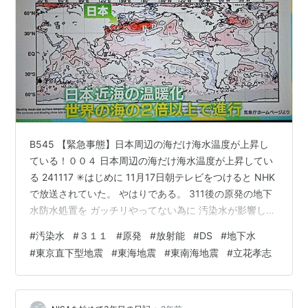
B545 【緊急事態】日本周辺の海だけ海水温度が上昇し
ている！００４ 日本周辺の海だけ海水温度が上昇してい
る 241117 ✳はじめに 11月17日朝テレビをつけると NHK
で放送されていた。 やはりである。 311後の原発の地下
水防水処置を ガッチリやってない為に 汚染水が影響し始
めた。 DSによる計画だった。 これをするための 311地
#
汚染水
#
３１１
#
原発
#
放射能
#
DS
#
地下水
震であり また原発に意図的プログラム を入れた爆発であ
#
東京直下型地震
#
東海地震
#
東南海地震
#
立花孝志
った事を 知っておいて下さい 福島周辺の海水温度が 上
昇している！ 気象の変化が起きている 海底100mの海水
が10℃も 上昇しているとか 大変な事態になりつつあり