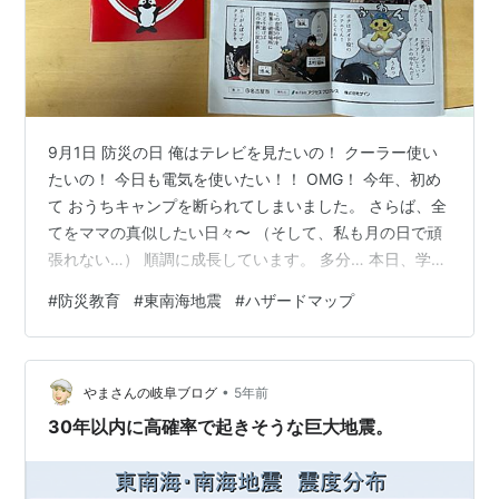
9月1日 防災の日 俺はテレビを見たいの！ クーラー使い
たいの！ 今日も電気を使いたい！！ OMG！ 今年、初め
て おうちキャンプを断られてしまいました。 さらば、全
てをママの真似したい日々〜 （そして、私も月の日で頑
張れない…） 順調に成長しています。 多分… 本日、学校
でもらってきたこちら 名古屋市の防災教育ありがたし！
#
防災教育
#
東南海地震
#
ハザードマップ
マンガ&ゲーム設定で子どもも取りつきやすい♪ 東南海地
震が来たら 行政も全てをカバーしきれない… 一人一人の
意識がカギとなりますもんね。 クーラーの聞いた部屋
•
で、 テレビを見てご飯を食べた後に 漫画を読みながら
やまさんの岐阜ブログ
5年前
名古屋市ハザードマップの確認をし自宅&避難場所確認。
30年以内に高確率で起きそうな巨大地震。
各種名…