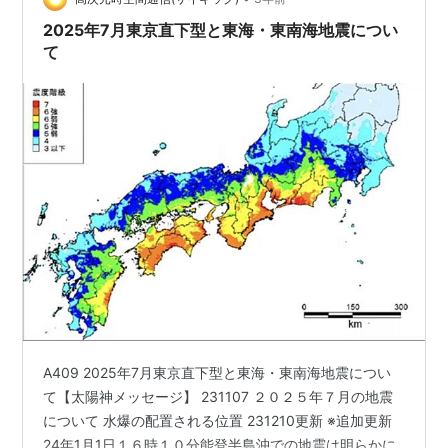
あ。。。 ）そう思ったけど迷いに迷って入水。 「おい！
2025年7月東京直下型と東海・東南海地震につい
前乗り…
て
A409 2025年7月東京直下型と東海・東南海地震につい
て【太陽神メッセージ】 231107 ２０２５年７月の地震
について 水爆の配置される位置 231210更新 ※追加更新
24年1月1日１６時１０分能登半島沖での地震は明らかに