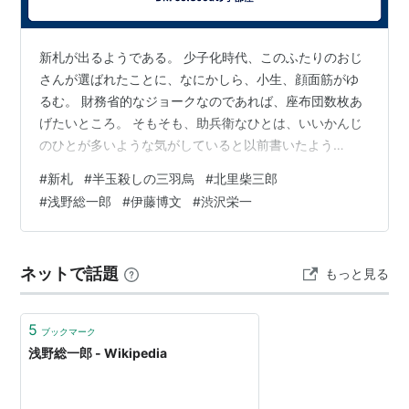
また、
神奈川県
横浜市
神奈川区
にある
学校法人浅野学園
(
浅野中学校
・
浅野高等学校
)は、
浅野総一郎
が創設した
学校であり、敷地内に
浅野総一郎
の銅像が設置されてい
新札が出るようである。 少子化時代、このふたりのおじ
さんが選ばれたことに、なにかしら、小生、顔面筋がゆ
る。
るむ。 財務省的なジョークなのであれば、座布団数枚あ
げたいところ。 そもそも、助兵衛なひとは、いいかんじ
のひとが多いような気がしていると以前書いたよう
な。。。 まず、渋沢栄一。 多数のお妾さん。 まあ、財
#
新札
#
半玉殺しの三羽烏
#
北里柴三郎
力もあるし、お妾さんが生活に苦労することもなかった
#
浅野総一郎
#
伊藤博文
#
渋沢栄一
だろうから、現在のマスコミがメクジラたてて騒ぐよう
な野暮なことは、単なる妬みにすぎない。 そして、北里
柴三郎。 小学生のころ野口英世など医学系の偉人伝をよ
ネットで話題
もっと見る
く読んだものだ。 北里柴三郎の伝記本の巻末、筆者が
『放蕩を極めた野口英世よりも、青少年には…
5
ブックマーク
浅野総一郎 - Wikipedia