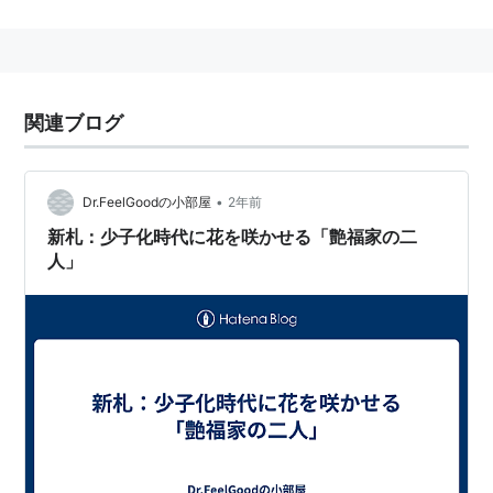
経歴
1848年
4月13日
(旧暦:嘉永元年
3月10日
)…今の
富山県
氷見市
に生まれる。
1884年
(
明治
17年)…官営製造所を払い下げられ、それ
関連ブログ
が
浅野セメント
(現在の太平洋セメント)の基礎とな
る。
浅野セメント
をもとに、沢山の会社を設立。な
んと一代で
浅野
財閥
を立ち上げる。
•
Dr.FeelGoodの小部屋
2年前
1914年
(
大正
3年)…
鶴見埋築株式會社
(現在の
東亜建設
新札：少子化時代に花を咲かせる「艶福家の二
工業株式会社
)を創設し、
鶴見
の埋め立てなどを行っ
人」
た。
1930年
(
昭和
5年)
11月9日
…死去。
神奈川県
横浜市
鶴
見区
の
総持寺
に葬られた。
その他
浅野
駅の駅名の由来は浅野総一郎の「
浅野
」から来てい
る。