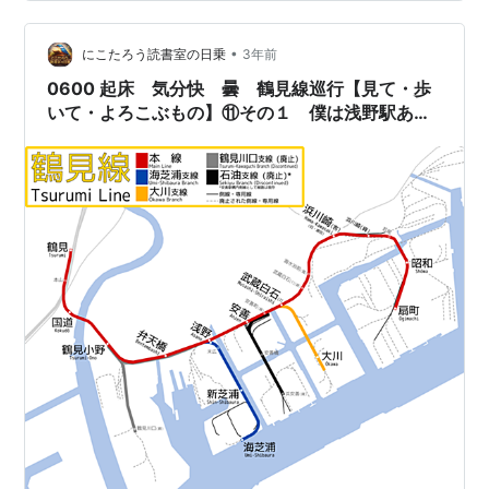
さんが演じた小栗は、外交、通商、行財政改革から金融
政策、産業振興など非常に多岐にわたって改革や近代化
•
を成し遂げた。小栗の超人的な仕事ぶりについては別稿
にこたろう読書室の日乗
3年前
でもまとめている。 東京湾整備に大きな足跡 土蔵付きの
0600 起床 気分快 曇 鶴見線巡行【見て・歩
売り家を残す すでに倒幕を覚悟…
いて・よろこぶもの】⑪その１ 僕は浅野駅あた
りが詰まってラクナ梗塞になり新芝浦駅あたりが
切れて脳出血となりました。