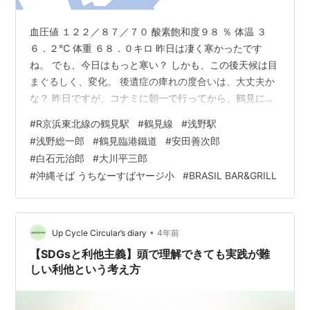
血圧値 １２２／８７／７０ 酸素飽和度９８ ％ 体温 ３
６．２℃ 体重 ６８．０キロ 昨日は凄く寒かったです
ね。 でも、今日はもっと寒い？ しかも、この後天候は目
まぐるしく、変化。 後遺症の痺れの度合いは、大丈夫か
な？ 昨日ですが、コナミに朝一で行ってから、鶴見に出
かけました。 懐かしい人に会う用事です。 鶴見はとても
#
R京浜東北線の鶴見駅
#
鶴見線
#
浅野駅
興味深い地域です。 JR京浜東北線の鶴見駅から、「鶴見
#
浅野総一郎
#
鶴見臨港鐵道
#
安田善次郎
線」に乗り換え。 ここは始発・終着駅で、こんな感じの
#
白石元治郎
#
大川平三郎
昭和・戦前感溢れる、行き止まりホームになっていま
#
沖縄そば うちなーすばヤージ小
#
BRASIL BAR&GRILL
す。 天井のトラス構造の鉄骨もいい感じ。 鶴見線の路線
図です。とても不思議な形状です。 ヒトの脳のMRI写真
みたいですね。 本…
•
Up Cycle Circular’s diary
4年前
【SDGsと利他主義】頭で理解できても実践が難
しい利他という考え方