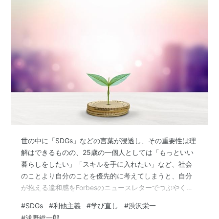
世の中に「SDGs」などの言葉が浸透し、その重要性は理
解はできるものの、25歳の一個人としては「もっといい
暮らしをしたい」「スキルを手に入れたい」など、社会
のことより自分のことを優先的に考えてしまうと、自分
が抱える違和感をForbesのニュースレターでつぶやく若
者がいます。 一定の実績を積む、あるいは成功を収めて
#
SDGs
#
利他主義
#
学び直し
#
渋沢栄一
「余裕」が生まれて初めて、社会のことを考えられるの
#
浅野総一郎