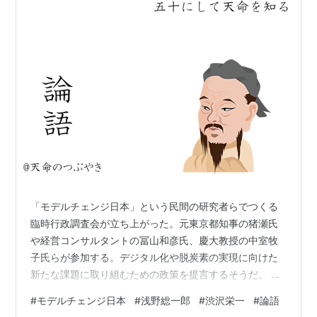
「モデルチェンジ日本」という民間の研究者らでつくる
臨時行政調査会が立ち上がった。元東京都知事の猪瀬氏
や経営コンサルタントの冨山和彦氏、慶大教授の中室牧
子氏らが参加する。デジタル化や脱炭素の実現に向けた
新たな課題に取り組むための政策を提言するそうだ。 脱
炭素へ諮問機関設置を 「民間臨調」が首相に提言: 日本
#
モデルチェンジ日本
#
浅野総一郎
#
渋沢栄一
#
論語
経済新聞 日本経済新聞によれば、早速、猪瀬氏らが岸田