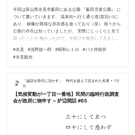
今回は富山県氷見市薮田にある公園 『薮田児童公園』 に
ついて書いていきます。 温泉街へ行く通り道(道沿い)に
あり、 銅像が異様な存在感を放っており（笑） 前々から
公園の存在は知っていましたが、 実際にじっくりと見て
回ったことが 無かったので、今回プチ観光してきまし
た。 私と同じように前から気になっている人、 観光で訪
#
氷見
#
浅野総一郎
#
昭和レトロ
#
バス停留所
れてみたい人に向けて 少しでもこの記事がお役に立てれ
#
氷見観光
ば幸いです。 ① 住所、トイレ、駐車場 【住所】 〒
935-0425 富山県氷見市薮田 薮田コミュニティーセンタ
ー横 ※番地の記載無し。 薮田コミュニティーセンターの
•
「論語を現代に活かす」 時代を超えて読まれた名著
5年
住所は 氷見市薮田207 【トイレ】 薮田コミュニティーセ
前
ンター…
【気候変動が一丁目一番地】民間の臨時行政調査
会が政府に物申す ~ 炉辺閑話 #65