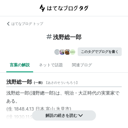
はてなブログ トップ
浅野総一郎
このタグでブログを書く
言葉の解説
ネットで話題
関連ブログ
浅野総一郎
(
一般
)
【
あさのそういちろう
】
浅野総一郎(
淺野總一郎
)は、
明治
・
大正
時代
の実業家で
ある。
(
生 1848.4.13
日本
.
富山
.
氷見市
)
解説の続きを読む
(
没 1930.11.9
日本
.
神奈川
.
横浜市
鶴見区
)