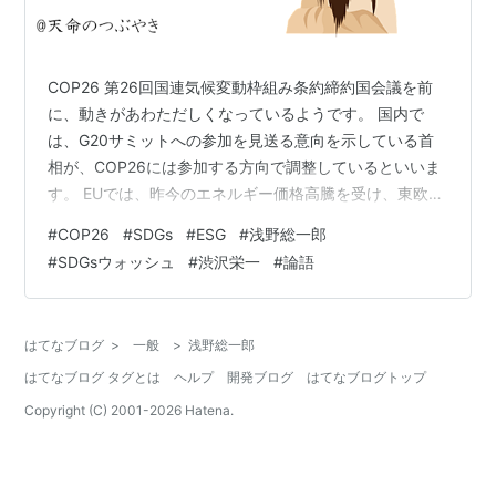
COP26 第26回国連気候変動枠組み条約締約国会議を前
に、動きがあわただしくなっているようです。 国内で
は、G20サミットへの参加を見送る意向を示している首
相が、COP26には参加する方向で調整しているといいま
す。 EUでは、昨今のエネルギー価格高騰を受け、東欧諸
国がEUの脱炭素化政策を批判しているといいます。 BBC
#
COP26
#
SDGs
#
ESG
#
浅野総一郎
が、IPCCの報告書作成過程における各国政府によるレビ
#
SDGsウォッシュ
#
渋沢栄一
#
論語
ューで、サウジアラビアや日本、オーストラリアなど
が、化石燃料からの急速な脱却の必要性を控えめするよ
うを求めたと報じています。 COP26の主要報告書の変更
はてなブログ
>
一般
>
浅野総一郎
求め、多くの国がロビー活動 流出文書で判明 - BBCニュ
はてなブログ タグとは
ヘルプ
開発ブログ
はてなブログトップ
ース こうし…
Copyright (C) 2001-
2026
Hatena.