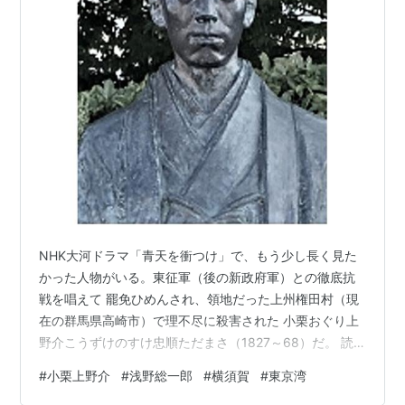
NHK大河ドラマ「青天を衝つけ」で、もう少し長く見た
かった人物がいる。東征軍（後の新政府軍）との徹底抗
戦を唱えて 罷免ひめんされ、領地だった上州権田村（現
在の群馬県高崎市）で理不尽に殺害された 小栗おぐり上
野介こうずけのすけ忠順ただまさ（1827～68）だ。 読
売新聞オンラインのコラム本文 ↑読売新聞オンラインに
#
小栗上野介
#
浅野総一郎
#
横須賀
#
東京湾
読者登録すると全文お読みになれます ドラマで武田真治