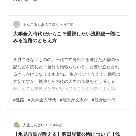
ではないか──。（出所：Forbes JAPAN
NEWSLETTER） 何となくですが、理解できます。自身
の目標を大切にしたいと思いつつも、それが正しいこと
なのか釈然としないということでしょうか。 きっと正解
•
あんごるもあのブログ
4年前
はいく通りもあるのでしょう…
大学全入時代だからこそ重視したい浅野総一郎に
みる進路のとらえ方
学歴こそないものの、一代で立身出世を遂げた人物の伝
記などを読むと「自分も頑張らないと」と奮い立たされ
るきっかけになりますよね。 生きていくうえで、勉強は
大切ですが、勉強とその後の人生の進路をどう考える
か、とても重要だと僕が思ってることを記事にまとめま
す。 産業の根本は化学 浅野財閥を築き上げた浅野総一
#
進路
#
大学全入時代
#
理系か文系か
#
浅野総一郎
郎。 セメントや鶴見の埋立てなどの事業を起こし、安田
善次郎や渋沢栄一とともに、明治大正にかけての日本の
実業家の一人です。 そんな彼は、成功したのちに浅野総
•
合中学校を設立します。教養中心の当時の日本教育では
人生しんどい！
4年前
なく、実学教育に重点を置き、幅広い知識と実践的指導
【氷見市民が教える】薮田児童公園について【浅