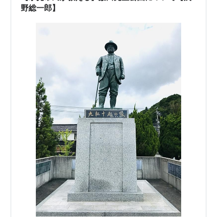
力を身に着けさせる科学技術教育と実用的な語学…
野総一郎】