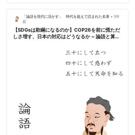
首相と面会し、気候変動対策をいっそう強力に進めるべ
きだと政策提言を行ったという。 面談の後、記者会見し
•
「論語を現代に活かす」 時代を超えて読まれた名著
5年
た猪瀬氏は「政府の一丁目一番地は気候変動だと強く申
前
し上げ、岸田総理大臣もそうした認識を強めたと思う」
【SDGsは欺瞞になるのか】COP26を前に慌ただ
と述べたという。 モデルチェンジ日本 S…
しさ増す、日本の対応はどうなるか ~ 論語と算盤
#22