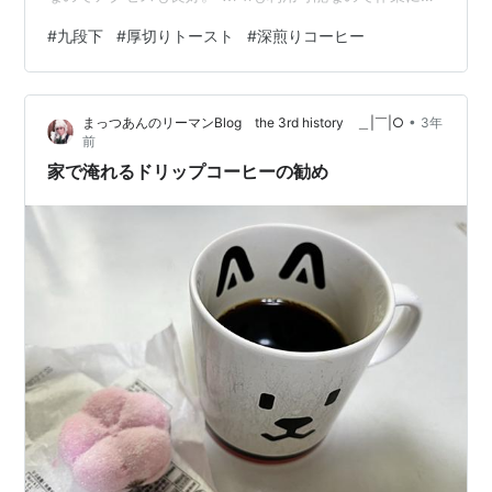
良しです。 水道橋、人形町にも店舗がありフード、ケー
#
九段下
#
厚切りトースト
#
深煎りコーヒー
キ、ラテアートが人気なお店です。 また、厚切りトース
トが特に人気で、季節ごとに期間限定の厚切りトースト
が食べられるのが魅力の一つです。 店内は照明やインテ
•
まっつあんのリーマンBlog the 3rd history ＿|￣|○
3年
リアにこだわっており、大人な雰囲気が漂っています。
前
とても落ち着く空間で、ずっと居たくなるような雰囲気
家で淹れるドリップコーヒーの勧め
が最高です。…