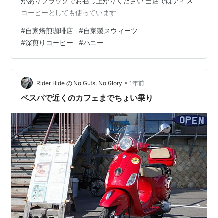
がありブラックでお召し上がりください 当店ではアイス
コーヒーとしても使っています
#
自家焙煎珈琲店
#
自家製スウィーツ
#
深煎りコーヒー
#
ハニー
•
Rider Hide の No Guts, No Glory
1年前
ベスパで近くのカフェまでちょい乗り