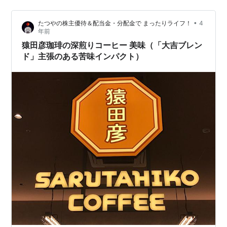
•
たつやの株主優待＆配当金・分配金で まったりライフ！
4
年前
猿田彦珈琲の深煎りコーヒー 美味（「大吉ブレン
ド」主張のある苦味インパクト）