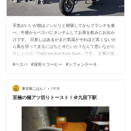
天気がいいが朝はノンビリと朝寝してからブランチを食
べ、午後からベスパにタンデムしてお茶を飲みにお出か
けです。 日差しはあるがまだ気温がそれほど高くないか
ら風を切って走るにはちと冷たいか？なんて思いながら
久しぶりの『Cafe terrace Kum Kum』です。 定番の深
煎りコーヒーとシフォンケーキをいただきます。 こちら
#
ベスパ
#
深煎りコーヒー
#
シフォンケーキ
もリーズナブルで嬉しい。 窓の外にはお店のワンちゃん
がベスパにイタズラする人がいないか監視してくれてい
ます･･･。そんな訳ないか（笑） 本日の走行距離：約
•
8.6km 歩いてもなんとか行ける距離です(^^; もう少し遠
東京朝ごはん！
2年前
いところでも良かったんですが、タンデマーが電熱ウェ
至極の極アツ切りトースト！＠九段下駅
アを着てい…