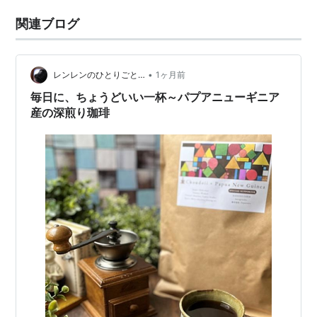
関連ブログ
•
レンレンのひとりごと…
1ヶ月前
毎日に、ちょうどいい一杯～パプアニューギニア
産の深煎り珈琲