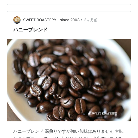
厚でビターチョコのような香りが楽しめる本格派でし
た！ 今回は、普段あまり深煎りを飲まない私が実際に飲
んで分かったリアルな感想や、前回の2種との違いを詳し
•
SWEET ROASTERY since 2008
3ヶ月前
くレポートします。 さらに、私のように「…
ハニーブレンド
ハニーブレンド 深煎りですが強い苦味はありません 甘味