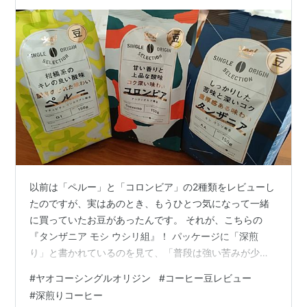
徹底レビュー！
以前は「ペルー」と「コロンビア」の2種類をレビューし
たのですが、実はあのとき、もうひとつ気になって一緒
に買っていたお豆があったんです。 それが、こちらの
『タンザニア モシ ウシリ組』！ パッケージに「深煎
り」と書かれているのを見て、「普段は強い苦みが少し
苦手な私でも美味しく飲めるかな……？」と、実はちょっ
#
ヤオコーシングルオリジン
#
コーヒー豆レビュー
とドキドキしながらカゴに入れました（笑）。 結論から
#
深煎りコーヒー
言うと、ペルーやコロンビアとは全く違う、ガツンと濃