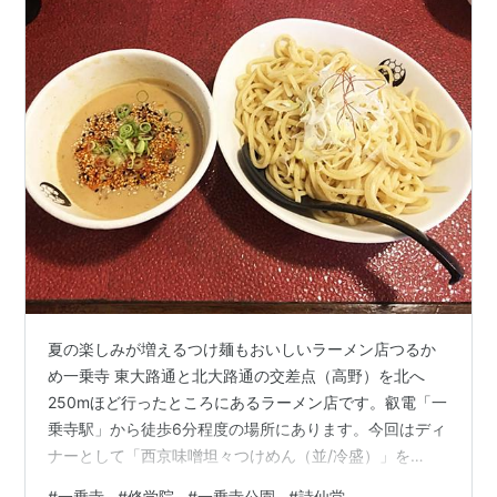
夏の楽しみが増えるつけ麺もおいしいラーメン店つるか
め一乗寺 東大路通と北大路通の交差点（高野）を北へ
250mほど行ったところにあるラーメン店です。叡電「一
乗寺駅」から徒歩6分程度の場所にあります。今回はディ
ナーとして「西京味噌坦々つけめん（並/冷盛）」を
REPORTしました。 ●住所…京都市左京区一乗寺赤ノ宮
#
一乗寺
#
修学院
#
一乗寺公園
#
詩仙堂