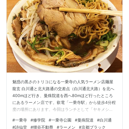
魅惑の黒さのトリコになる一乗寺の人気ラーメン店麺屋
龍玄 白川通と北大路通の交差点（白川通北大路）を北へ
400mほど行き、曼殊院道を西へ80mほど行ったところ
にあるラーメン店です。叡電「一乗寺駅」から徒歩4分程
度の場所にあります。今回はランチとして「ヤキメシセ
ット（チャーシュー麺［並］＋ヤキメシ［小］）」を
#
一乗寺
#
修学院
#
一乗寺公園
#
曼殊院道
#
白川通
REPORTしました。 ●住所…京都市左京区一乗寺宮ノ東
#
詩仙堂
#
狸谷不動尊
#
ラーメン
#
京都ブラック