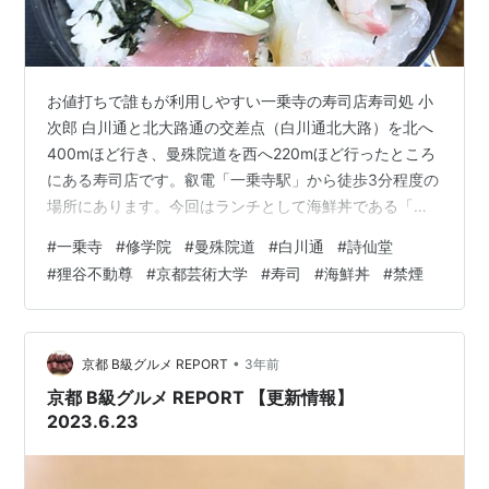
お値打ちで誰もが利用しやすい一乗寺の寿司店寿司処 小
次郎 白川通と北大路通の交差点（白川通北大路）を北へ
400mほど行き、曼殊院道を西へ220mほど行ったところ
にある寿司店です。叡電「一乗寺駅」から徒歩3分程度の
場所にあります。今回はランチとして海鮮丼である「小
次郎丼」をREPORTしました。 ●住所…京都市左京区一
#
一乗寺
#
修学院
#
曼殊院道
#
白川通
#
詩仙堂
乗寺里ノ前町76-2（Google マップ）●TEL…075-712-
#
狸谷不動尊
#
京都芸術大学
#
寿司
#
海鮮丼
#
禁煙
3701●定休日…不定休●備考…禁煙●ホームページ…なし
※詳しくは食べログ「小次郎」をご確認ください。 記事
制作：京都 B級グルメ REPORT
•
京都 B級グルメ REPORT
3年前
京都 B級グルメ REPORT 【更新情報】
2023.6.23