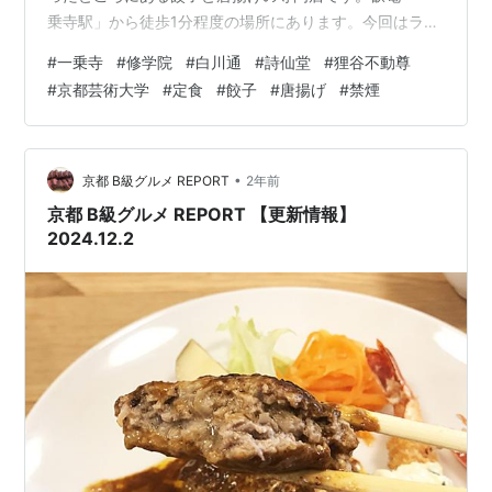
乗寺駅」から徒歩1分程度の場所にあります。今回はラン
チとして「餃子と唐揚げハーフ定食」をREPORTしまし
#
一乗寺
#
修学院
#
白川通
#
詩仙堂
#
狸谷不動尊
た。 ●住所…京都市左京区一乗寺高槻町20-1 シャトー一
#
京都芸術大学
#
定食
#
餃子
#
唐揚げ
#
禁煙
乗寺1F（Google マップ）●TEL…不明●定休日…月曜日
および不定休●交通…叡電「一乗寺駅」から徒歩1分程度
●専用駐車場…なし●タバコ…禁煙？●ホームページ…
Instagram※さらに詳細は食べログ「餃子と唐揚げ 犀の
•
京都 B級グルメ REPORT
2年前
ツ…
京都 B級グルメ REPORT 【更新情報】
2024.12.2