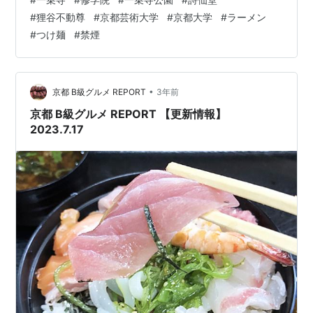
町22（Google マップ）●TEL…075-703-1087●定休
#
狸谷不動尊
#
京都芸術大学
#
京都大学
#
ラーメン
日…木曜日●備考…禁煙●ホームページ…Twitter 記事制
#
つけ麺
#
禁煙
作：京都 B級グルメ REPORT
•
京都 B級グルメ REPORT
3年前
京都 B級グルメ REPORT 【更新情報】
2023.7.17