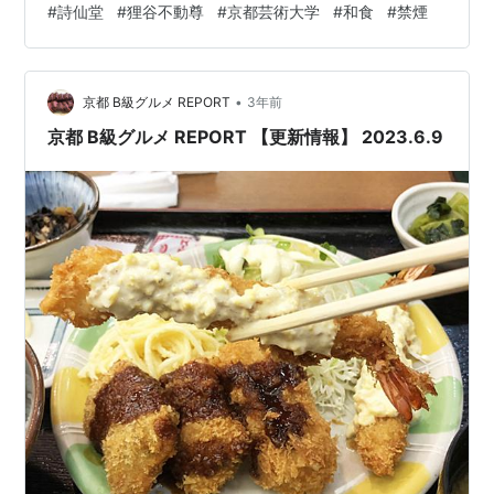
#
詩仙堂
#
狸谷不動尊
#
京都芸術大学
#
和食
#
禁煙
マップ）●TEL…075-712-0057●定休日…木曜日および
金曜日●備考…禁煙●ホームページ…なし※詳しくは食べ
ログ「味わい処 笑楽」をご確認ください。 記事制作：京
都 B級グルメ REPORT
•
京都 B級グルメ REPORT
3年前
京都 B級グルメ REPORT 【更新情報】 2023.6.9