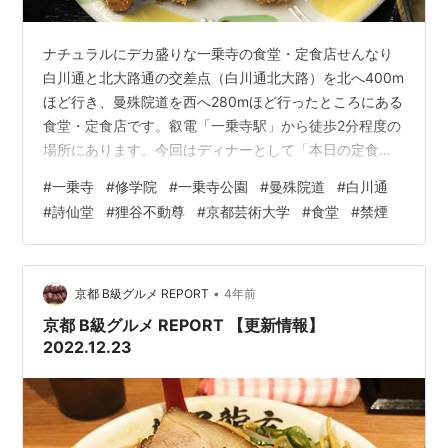
ナチュラルにデカ盛りな一乗寺の食堂・定食店せんなり
白川通と北大路通の交差点（白川通北大路）を北へ400m
ほど行き、曼殊院道を西へ280mほど行ったところにある
食堂・定食店です。叡電「一乗寺駅」から徒歩2分程度の
場所にあります。今回はディナーとして「本日の定食」
の「ミックスフライ定食（エビフライ・クリームコロッ
#
一乗寺
#
修学院
#
一乗寺公園
#
曼殊院道
#
白川通
ケ・ひと口カツ）」をREPORTしました。 ●住所…京都
#
詩仙堂
#
狸谷不動尊
#
京都芸術大学
#
食堂
#
禁煙
市左京区一乗寺里ノ西町52（Google マップ）●TEL…
075-781-6534●定休日…日曜日●備考…禁煙●ホームペ
ージ…なし※詳しくは食べログ「せんなり」をご確認くだ
さい。 記事制作：京都 B級グルメ REPORT
•
京都 B級グルメ REPORT
4年前
京都 B級グルメ REPORT 【更新情報】
2022.12.23