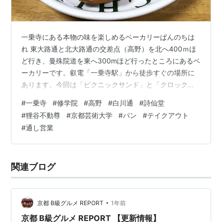
一乗寺にある本物の味を楽しめるベーカリーぱんのちは
れ 東大路通と北大路通の交差点（高野）を北へ400ｍほ
ど行き、曼殊院道を東へ300mほど行ったところにあるベ
ーカリーです。叡電「一乗寺駅」から徒歩すぐの場所に
あります。今回は「ピクニックサンド」と「クロックム
ッシュ」、「エッグタルト」をREPORTしました。 ●住
#
一乗寺
#
修学院
#
高野
#
白川通
#
詩仙堂
所…京都市左京区一乗寺南大丸町48-6（Google マップ）
#
狸谷不動尊
#
京都芸術大学
#
パン
#
テイクアウト
●TEL…075-703-6710●定休日…水曜日●交通…叡電
#
通し営業
「一乗寺駅」から徒歩すぐ●専用駐車場…なし●タバコ…
禁煙●ホームページ…Instagram 記事制作：京都 B級グル
メ REPORT
関連ブログ
•
京都 B級グルメ REPORT
1年前
京都 B級グルメ REPORT 【更新情報】