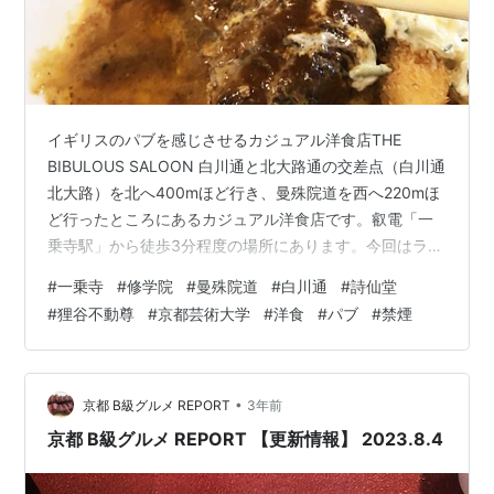
イギリスのパブを感じさせるカジュアル洋食店THE
BIBULOUS SALOON 白川通と北大路通の交差点（白川通
北大路）を北へ400mほど行き、曼殊院道を西へ220mほ
ど行ったところにあるカジュアル洋食店です。叡電「一
乗寺駅」から徒歩3分程度の場所にあります。今回はラン
チとして「ハンバーグ＆エビフライ2尾（サラダ+スープ
#
一乗寺
#
修学院
#
曼殊院道
#
白川通
#
詩仙堂
+ライス付）」をREPORTしました。 ●住所…京都市左京
#
狸谷不動尊
#
京都芸術大学
#
洋食
#
パブ
#
禁煙
区一乗寺里ノ前町76-2（Google マップ）●TEL…075-
456-2100●定休日…基本月曜日（不定休あり）●タバ
コ…禁煙●交通…叡電「一乗寺駅」から徒歩3分程度●専
用駐車場…なし●ホームページ…Instagr…
•
京都 B級グルメ REPORT
3年前
京都 B級グルメ REPORT 【更新情報】 2023.8.4