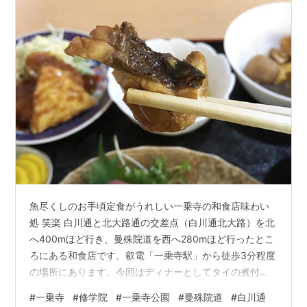
魚尽くしのお手頃定食がうれしい一乗寺の和食店味わい
処 笑楽 白川通と北大路通の交差点（白川通北大路）を北
へ400mほど行き、曼殊院道を西へ280mほど行ったとこ
ろにある和食店です。叡電「一乗寺駅」から徒歩3分程度
の場所にあります。今回はディナーとしてタイの煮付け
と白身魚フライが付く「お造り定食」をREPORTしまし
#
一乗寺
#
修学院
#
一乗寺公園
#
曼殊院道
#
白川通
た。 ●住所…京都市左京区一乗寺払殿町11-10（Google