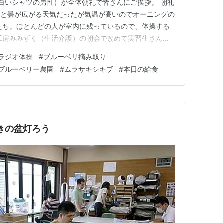
白いシャツの男性）が全体朝礼で皆さんにご挨拶。 朝礼
らと曇が広がる天気だったが気温が高いのでオーニングの
たち。ほとんどの人が室内に残っているので、体操する
工房みみずく（生活介護）の朝会で改めて実習生さんが
挨拶。利用者の皆さんも歓迎ムードで拍手を送る。 朝
ラジオ体操
#
ブルーベリ摘み取り
就労継続支援B型）が運営する三迫農園にブルーベリー
ブルーベリー農園
#
ムラサキシキブ
#
本日の給食
穫用のカゴや飲み物を準備…
付きの盆灯ろう