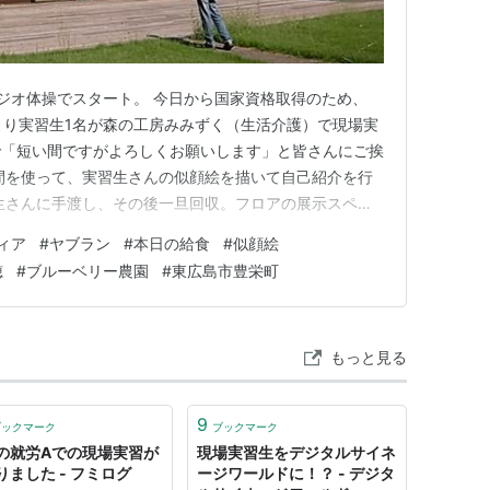
ジオ体操でスタート。 今日から国家資格取得のため、
より実習生1名が森の工房みみずく（生活介護）で現場実
で「短い間ですがよろしくお願いします」と皆さんにご挨
間を使って、実習生さんの似顔絵を描いて自己紹介を行
生さんに手渡し、その後一旦回収。フロアの展示スペー
記念に持ち帰っていただく。 今日はボランティアグル
ィア
#
ヤブラン
#
本日の給食
#
似顔絵
さんの出勤日。自由活動に使う材料を準備していただい
穂
#
ブルーベリー農園
#
東広島市豊栄町
桜の木の地べたに咲いたヤブ…
もっと見る
9
ブックマーク
ブックマーク
の就労Aでの現場実習が
現場実習生をデジタルサイネ
りました - フミログ
ージワールドに！？ - デジタ