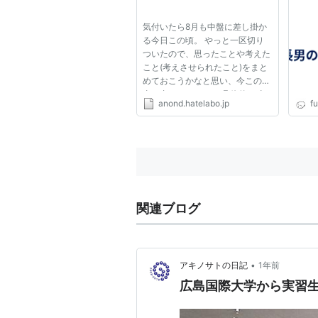
気付いたら8月も中盤に差し掛か
る今日この頃。 やっと一区切り
ついたので、思ったことや考えた
こと(考えさせられたこと)をまと
めておこうかなと思い、今この記
事を書いています。 具体的な時
anond.hatelabo.jp
fu
期は書きませんが、3組2交替の
交替勤務で現場実習に参加しまし
た。 業界の種類に限らずメーカ
ーだと技術系（研究開発・開発・
生...
関連ブログ
•
アキノサトの日記
1年前
広島国際大学から実習