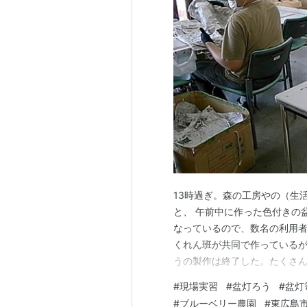
13時過ぎ。森の工房やの（生
と、 午前中に作った色付きの
なっているので、数名の利用者
くれん班が共同で作っている
うの製作は終了した。たくさ
は初盆用の白い盆灯ろうを作っ
#
現場実習
#
盆灯ろう
#
盆灯
資格取得に必要な約1ヶ月の現
#
ブルーベリー農園
#
東広島