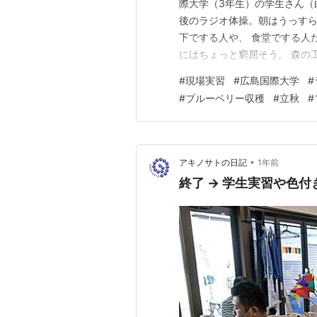
際大学（3年生）の学生さん（
後のラジオ体操。朝はうっす
下でする人や、 食堂でする人
にはちょっと窮屈そう。 森の
「よろしくお願いします」とご
#
現場実習
#
広島国際大学
#
会後、今日は森の工房あやめ（
#
ブルーベリー収穫
#
立秋
#
の摘み取り作業に行くので、収
•
アキノサトの日記
1年前
終了 → 学生実習や色