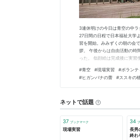
3連休明けの今日は青空の中ラ
27日間の日程で日本福祉大学
習を開始。みみずくの朝の会
拶。 午後からは自由活動の時
った。 似顔絵は完成後に実習
スに飾られる。実習が終われば
#
青空
#
現場実習
#
ボランテ
ープ「ひだまり＆こすもす」
#
ヒガンバナの蕾
#
ススキの
た。感謝。 森の工房AMAの
ネットで話題
37
34
ブックマーク
現場実習
長男
終わ