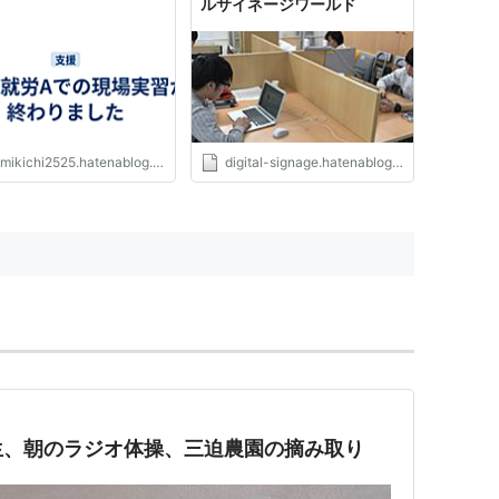
ルサイネージワールド
mikichi2525.hatenablog.com
digital-signage.hatenablog.jp
生、朝のラジオ体操、三迫農園の摘み取り