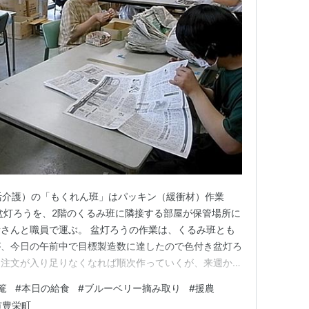
活介護）の「もくれん班」はパッキン（緩衝材）作業
盆灯ろうを、2階のくるみ班に隣接する部屋が保管場所に
さんと職員で運ぶ。 盆灯ろうの作業は、くるみ班とも
が、今日の午前中で目標製造数に達したので色付き盆灯ろ
ん注文が入り足りなくなれば順次作っていくが、来週から
ていく。 15時過ぎ。森の工房みみずく（生活介護）で
篭
#
本日の給食
#
ブルーベリー摘み取り
#
援農
場実習に来ていた学生さんは今日で実習が終了した。帰
市豊栄町