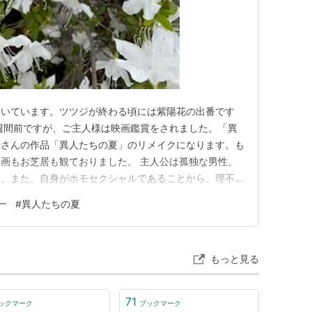
咲いています。ツツジが終わる頃には紫陽花の出番です
週間前ですが、ご主人様は映画鑑賞をされました。「異
一さんの作品「異人たちの夏」のリメイクになります。も
画もお芝居も観ておりました。 主人公は孤独な男性。
い、また、自身がホモセクシャルであることから、理不尽
のよりどころがないまま、生きていたのです。そんなと
一
#
異人たちの夏
けるのです。 やがて心の中で喪失されたものが少しず
お話でした。 主演はアンドリュ…
もっと見る
71
ックマーク
ブックマーク