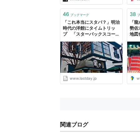
46
38
ブックマーク
「これ本当にスタバ？」明治
「龍
時代の洋館にタイムトリッ
勢佐
プ 「スターバックスコーヒ
地図
ー神戸北野異人館店」が素敵
すぎる。 | Last Day. jp
www.lastday.jp
w
関連ブログ