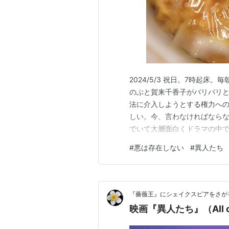
2024/5/3 祝日。7時起床
のぶと賀来千香子がバリバリ
法に介入しようとする権力へ
しい。今、言わなければなら
でいて大層面白くドラマの中で
上層部はどう感じるのだろう
#
悪は存在しない
#
異人たち
報道部門はますます権力に迎
気概を踏みにじるような自分た
『薔薇王』にシェイクスピアをさが
映画『異人たち』（All of