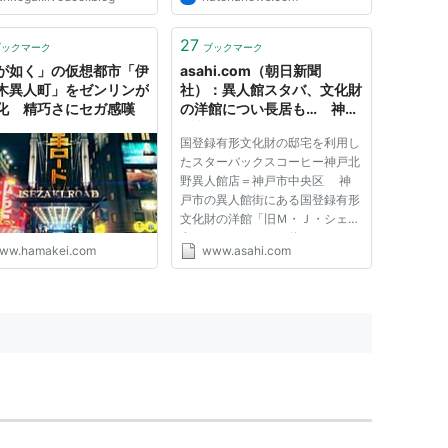
27
ブックマーク
ブックマーク
が如く」の仮想都市「伊
asahi.com（朝日新聞
木異人町」をゼンリンが
社）：異人館スタバ、文化財
化 精巧さにセガ感嘆
の洋館につい長居も… 神戸
- 社会
国登録有形文化財の邸宅を利用し
たスターバックスコーヒー神戸北
野異人館店＝神戸市中央区 神
戸市の異人館街にある国登録有形
文化財の洋館「旧Ｍ・Ｊ・シェー
邸」をほぼそのまま使う、スター
ww.hamakei.com
www.asahi.com
バックスコーヒー神戸北野異人館
店が２７日にオープンする。
１９０７年に米国人が建てた木造
２階建て。出店先を探す中で、...