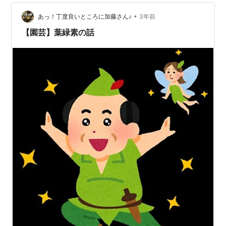
待することにしましょう。 アクアティカと言う品種の斑
•
入りです。 葉の形を見ると、皆さんお馴染みのグラブラ
あっ！丁度良いところに加藤さん♪
3年前
と思えるのですけど… パキラって20品種くらいあったと
【園芸】葉緑素の話
思うので、結構間違いが多いらし…