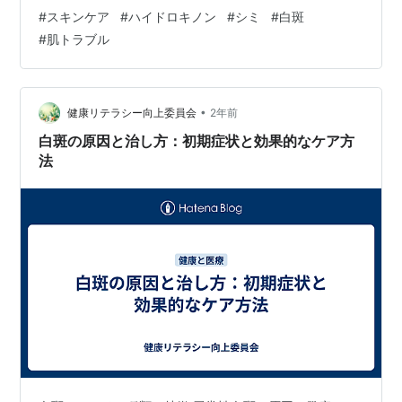
ど。 その強力な効果から薬剤と思われがちですが、実は
#
スキンケア
#
ハイドロキノン
#
シミ
#
白斑
ハイドロキノンは分類上「化粧品」に属します。 意外な
#
肌トラブル
ことに、日本では美白を訴求できる有効成分として認め
られておらず、医薬部外品への配合は認められていませ
ん。 今回は、この知っているようで意外と知らないハイ
ドロキノンについて詳しく見てみましょう。 ■天然由来
•
健康リテラシー向上委員会
2年前
の成分 ハイドロキノンは、い…
白斑の原因と治し方：初期症状と効果的なケア方
法