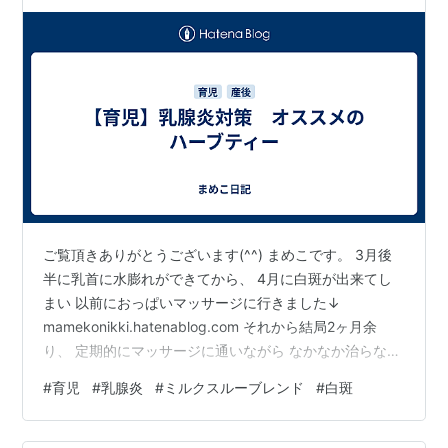
ご覧頂きありがとうございます(^^) まめこです。 3月後
半に乳首に水膨れができてから、 4月に白斑が出来てし
まい 以前におっぱいマッサージに行きました↓
mamekonikki.hatenablog.com それから結局2ヶ月余
り、 定期的にマッサージに通いながら なかなか治らない
白斑に悩まされていました。 治ったと思ったら別のとこ
#
育児
#
乳腺炎
#
ミルクスルーブレンド
#
白斑
ろが詰まって また白斑になってしまったり、 出が悪いか
ら娘の吸う力が強くなるのか 乳首に傷ができてしまった
り、 夜中の授乳後セルフ搾乳で疲れ、 吸われる時に痛か