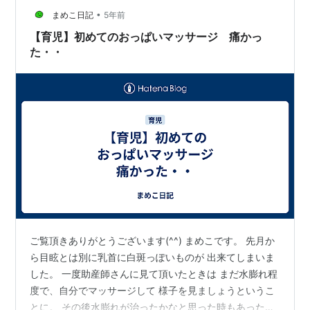
•
ったり おっぱいの痛みでなかなか寝れない時など もう母
まめこ日記
5年前
乳やめたいな、、 と若干鬱になる時も(T-T) で…
【育児】初めてのおっぱいマッサージ 痛かっ
た・・
ご覧頂きありがとうございます(^^) まめこです。 先月か
ら目眩とは別に乳首に白斑っぽいものが 出来てしまいま
した。 一度助産師さんに見て頂いたときは まだ水膨れ程
度で、自分でマッサージして 様子を見ましょうというこ
とに。 その後水膨れが治ったかなと思った時もあったの