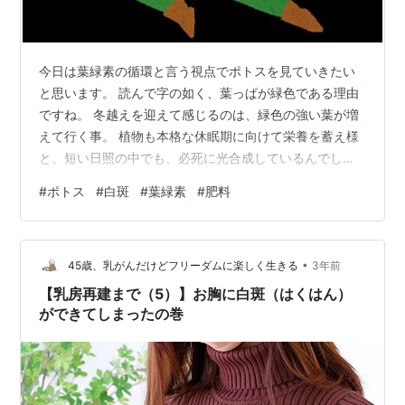
今日は葉緑素の循環と言う視点でポトスを見ていきたい
と思います。 読んで字の如く、葉っぱが緑色である理由
ですね。 冬越えを迎えて感じるのは、緑色の強い葉が増
えて行く事。 植物も本格な休眠期に向けて栄養を蓄え様
と、短い日照の中でも、必死に光合成しているんでしょ
うね。 しかし、観葉としては全体に緑色が強くなる事
#
ポトス
#
白斑
#
葉緑素
#
肥料
で、コントラストがあまり美しくないと言いましょう
か？ 誠に人間の勝手都合で申し訳ないと思うところはあ
りますが、緑色の濃いところがガッツリと剪定しまして
•
美しくなった様に思います。 若株のライム。まだ、清々
45歳、乳がんだけどフリーダムに楽しく生きる
3年前
しい色を保持しています。 半年くらいになるでしょう
【乳房再建まで（5）】お胸に白斑（はくはん）
か？定植中のライム。 ちょっと緑色が濃くな…
ができてしまったの巻