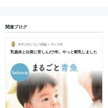
主な肢部の白斑
・一白、半白、長白、長半白
（表記例：右前半白、左前一白、右後長白、左後長半
白）
関連ブログ
（競走馬例・ディープインパクト：頭部・星、肢部・右
前半白、右後一白、左後一白）
•
キウミのこつこつ日記
10ヶ月前
乳腺炎と白斑に苦しんだ1年。やっと断乳しました