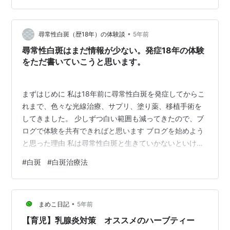
そしてご来店いただき現状の状況や眼鏡を使う目的など
いろいろお話を伺っていると、現在眼科と内科に通院し
•
ていて糖尿病からくる網膜の疾患があるとの事でした。
尋常性白斑（歴18年）の体験談
5年前
その影響で視力が出にくい。 メガネの使用目的として
尋常性白斑はまだ情報が少ない。発症18年の体験
は、まずは仕事上の書類や新聞を…
をただ書いていこうと思います。
まずはじめに 私は18年前に尋常性白斑を発症してからこ
れまで、色々な光線治療、サプリ、塗り薬、移植手術を
してきました。 少しずつ白い範囲も減ってきたので、ブ
ログで体験を共有できればと思います ブログを始めよう
と思った理由 私は尋常性白斑と生きていかないといけな
いんだ、と実感した時、言葉では言い表せないとても不
#
白斑
#
白斑治療法
安な気持ちになりますよね。 だって、周りからの視線も
感じるから治したいのに、治らないかもしれないから。
最初は何が分からずに、病院に行って診断を受けて、こ
•
れは病気なんだと知る。 色んな治療法を聞いたり調べる
まめこ日記
5年前
て、これは確実に治るか分からない病気だと実感する。
【育児】乳腺炎対策 オススメのハーブティー
いくつか病院に行っても、使う光線…