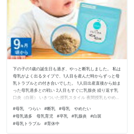
下の子の1歳の誕生日も過ぎ、やっと断乳しました。 私は
母乳がよく出るタイプで、1人目を産んだ時からずっと母
乳トラブルとの付き合いでした。 1人目出産直後から始ま
った母乳過多との戦い 2人目もすぐに乳腺炎 繰り返す乳
口炎（白斑） いきついた授乳スタイル 夜間授乳もやめら
れなかった 調べても答えがない母乳 突然の断乳決行 私
#
母乳 つらい
#
断乳
#
母乳 やめたい
の断乳スケジュール 断乳の不安 さいごに 1人目出産直後
#
母乳過多 母乳育児
#
卒乳
#
乳腺炎
#
白斑
から始まった母乳過多との戦い 1人目を産んでだ日の翌
#
母乳トラブル
#
育休中
朝、起きたらパジャマがビショビショ。 「誰か教えて
よ！」と思ったら、助産師さんに「そんな人めったにい