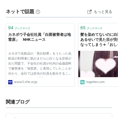
ない」と言われました。 その後は胸が石のようにカチカ
ネットで話題
もっと見る
チに張り、シャワー…
94
65
ブックマーク
ブックマーク
カネボウ子会社社員「白斑被害者は地
髪を染めてないのに白
雷原」 NHKニュース
あるせいで見た目が完
なってしまう→「おし
「主人公すぎる」「ア
カネボウ化粧品の「美白効果」をうたった化
実在するんだ...」
粧品の利用者に肌がまだらに白くなる症状が
出た問題で、子会社の社員が社内の会議資料
で被害者を「地雷原」と表現していたことが
分かり、会社では担当の社員を処分すること
を検討しています。 問題となっているのは、
www3.nhk.or.jp
togetter.com
カネボウ化粧品の子会社「カネボウ化粧品販
売」の名古屋市に...
関連ブログ