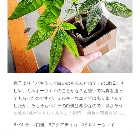
息子より「パキラって白いのあるんだね？」のLINE。 も
しや、ミルキーウエイのことかな？と急いで写真を送っ
てもらったのですが、ミルキーウエイではありませんで
したが、そもそもパキラの白斑は希少なので、良さそう
な株を1株ゲットして来るよう指示。 何枚か写真を送って
もらいましたが、そもそも希少なので選別するほどもな
#
パキラ
#
白斑
#
アクアティカ
#
ミルキーウエイ
く、とりあえず息子の目利きを信じて待つことに… ちょ
っと、傷んでおりますが、まぁ良いでしょう。新芽に期