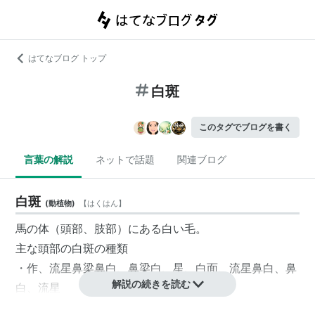
はてなブログ トップ
白斑
このタグでブログを書く
言葉の解説
ネットで話題
関連ブログ
白斑
(
動植物
)
【
はくはん
】
馬の体（頭部、肢部）にある白い毛。
主な頭部の白斑の種類
・作、流星鼻梁鼻白、鼻梁白、星、白面、流星鼻白、鼻
解説の続きを読む
白、流星