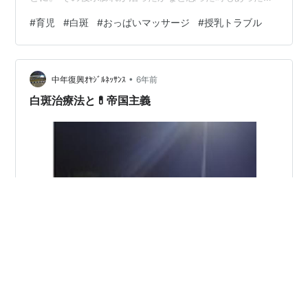
で病院には行かなかったのですが、 最近左胸が痛むよう
#
育児
#
白斑
#
おっぱいマッサージ
#
授乳トラブル
になり、 娘のあずきちゃんも途中でおっぱいから 口を外
すようになってしまいました。 ズキズキするようなおっ
ぱいの痛みに耐えられなくなり、 急遽病院で診てもらっ
•
たのですが、 白斑で乳管が詰まってしまい 乳腺炎一歩手
中年復興ｵﾔｼﾞﾙﾈｯｻﾝｽ
6年前
前の状態になっていました(°_°) 白斑とは簡単にいうと乳
白斑治療法と💊帝国主義
首にできた…