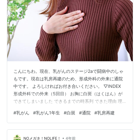
こんにちわ。現在、乳がんのステージ2aで闘病中のしゃ
もです。現在は乳房再建のため、形成外科の外来に通院
中です。 よろしければお付き合いください。 ▽INDEX
形成外科での外来（5回目） お胸に白斑（はくはん）が
できてしまいました できるまでの時系列 できた理由 理
由（1）強いダメージを受けたため 理由（2）メラノサイ
#
乳がん
#
乳がん1年生
#
白斑
#
通院
#
乳房再建
トの異常が起きたため ちなみに、乳頭がぽろっと取れる
こともある⁉ 健康上の影響や治療方法の有無 再建手術に
向けて、着々と進んでいる お読みいただき、ありがとう
•
ございました！
NOメガネ！NOLIFE！
4年前