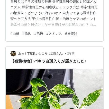
白斑とは？その種類と特徴 尋常性白斑の原因と発症メカ
ニズム 尋常性白斑の初期症状とチェック方法 尋常性白斑
の治療法：どのように治すのか？ 自力でできる尋常性白
斑のケア方法 子供の尋常性白斑：治療とケアのポイント
尋常性白斑と日焼け：なぜ日焼けが悪影響なのか？ 白斑
を持つ人におすすめの生活習慣 まとめ 白斑とは？その種
#
白斑
#
原因
#
治療
#
ストレス
#
日焼け
類と特徴 白斑は、皮膚の一部が白くなる色素脱失症状
で、メラニンを生成する色素細胞が減少または消失する
ことにより起こります。特に「尋常性白斑」と呼ばれる
•
タイプが最も一般的で、自己免疫が原因で皮膚の色素が
あっ！丁度良いところに加藤さん♪
2年前
失われます。これは誰にでも発症する可能性があります
【観葉植物】パキラ白斑入りが届きました♪
が、特に日光に当たる部分に現れや…