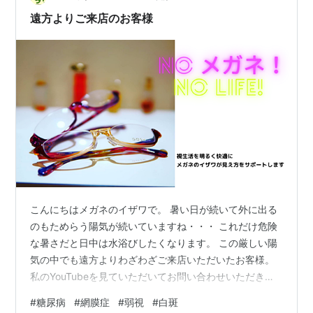
遠方よりご来店のお客様
こんにちはメガネのイザワで。 暑い日が続いて外に出る
のもためらう陽気が続いていますね・・・ これだけ危険
な暑さだと日中は水浴びしたくなります。 この厳しい陽
気の中でも遠方よりわざわざご来店いただいたお客様。
私のYouTubeを見ていただいてお問い合わせいただきま
した。 お電話いただいた内容的には白内障の手術をして
#
糖尿病
#
網膜症
#
弱視
#
白斑
その後の眼鏡を作るのに見てほしいという内容でした。