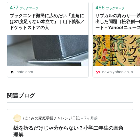
477
466
ブックマーク
ブックマーク
ブックエンド難民に広めたい『直角に
サブカルの終わり──
は81度足りない本立て』｜山下義弘／
出した問題（松谷創一郎
ドケットストアの人
ート - Yahoo!ニュー
note.com
news.yahoo.co.jp
関連ブログ
•
ぽよみの家庭学習チャレンジ日記
7ヶ月前
紙を折るだけじゃ分からない？小学二年生の直角
理解