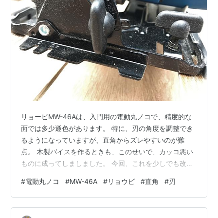
リョービMW-46Aは、入門用の電動丸ノコで、精度的な
面では多少遜色があります。 特に、刃の角度を調整でき
るようになっていますが、直角からズレやすいのが難
点。 木製バイスを作るときも、このせいで、カッコ悪い
ものに成ってしましました。 今回、これを少しでも改善
するための治具を作っていきます。 baum-
#
電動丸ノコ
#
MW-46A
#
リョウビ
#
直角
#
刃
kuchen.hatenablog.com 角度調整機構 構想 3Dプリンタ
活用 装着 結果 角度調整機構 刃の角度を調整する機構
は、前についてますが、単に摩擦で止まっているだけな