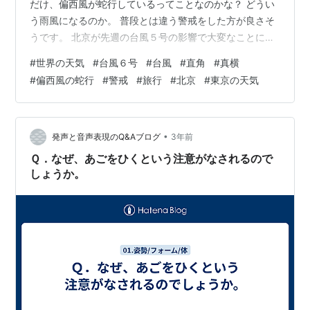
だけ、偏西風が蛇行しているってことなのかな？ どうい
う雨風になるのか。 普段とは違う警戒をした方が良さそ
うです。 北京が先週の台風５号の影響で大変なことにな
っていますからね。 離れた位置の台風でも怖いですね。
#
世界の天気
#
台風６号
#
台風
#
直角
#
真横
それでは天気です。 北京の明日の天気は、 雨 最高気温
#
偏西風の蛇行
#
警戒
#
旅行
#
北京
#
東京の天気
２７℃ 最低気温２４℃です。 涼しいけど、あんなに雨
が降るんだね。 東京の明日の天気は、 曇り 最高気温３
４℃ 最低気温２８℃ です。 台風の影響でしょうね。 今
週は雨です。 気温も高いし、窓を閉めてエアコン付けて
•
発声と音声表現のQ&Aブログ
3年前
寝ましょう。
Ｑ．なぜ、あごをひくという注意がなされるので
しょうか。