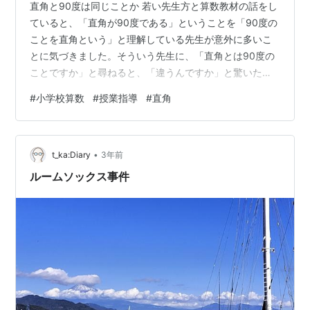
直角と90度は同じことか 若い先生方と算数教材の話をし
ていると、「直角が90度である」ということを「90度の
ことを直角という」と理解している先生が意外に多いこ
とに気づきました。そういう先生に、「直角とは90度の
ことですか」と尋ねると、「違うんですか」と驚いた顔
をされます。これは、角と角度を正しく認識していない
#
小学校算数
#
授業指導
#
直角
と言えます。 では、直角とは何で、90度は何を意味して
いる数なのでしょうか。 各教科書では、直角のことを次
のように説明しています。 紙を上図のように、折り目の
•
線にそってヘリがきちんと重なるように折ってできたか
t_ka:Diary
3年前
どの形を直角といいます。 直角というのは形（図形）の
ルームソックス事件
ことを指す用語です。大きさを表…