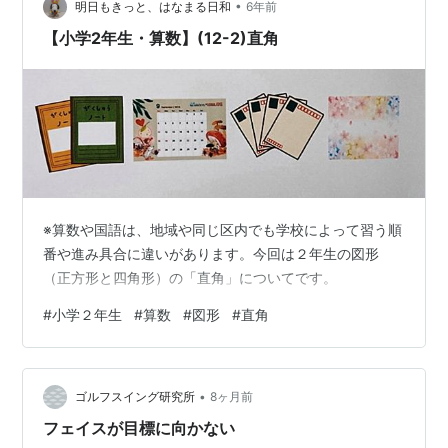
•
ので、切る時力を掛けてしまうと、だんだんずれます。
明日もきっと、はなまる日和
6年前
９０度のストッパーもないので、ある意味仕方ないで
【小学2年生・算数】(12-2)直角
す。 後側は、リベッ…
※算数や国語は、地域や同じ区内でも学校によって習う順
番や進み具合に違いがあります。今回は２年生の図形
（正方形と四角形）の「直角」についてです。
#
小学２年生
#
算数
#
図形
#
直角
•
ゴルフスイング研究所
8ヶ月前
フェイスが目標に向かない