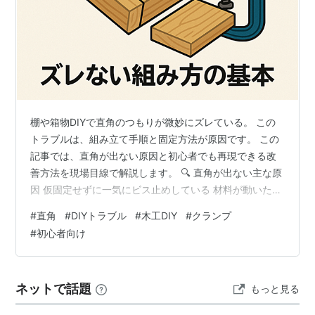
棚や箱物DIYで直角のつもりが微妙にズレている。 この
トラブルは、組み立て手順と固定方法が原因です。 この
記事では、直角が出ない原因と初心者でも再現できる改
善方法を現場目線で解説します。 🔍 直角が出ない主な原
因 仮固定せずに一気にビス止めしている 材料が動いたま
ま締めている 差し金で確認していない クランプを使って
#
直角
#
DIYトラブル
#
木工DIY
#
クランプ
いない 💡 現場ポイント直角は締める前に決まります。
#
初心者向け
🛠 直角を出すための改善方法 ① 直角を作ってから仮固
定する 差し金で90°を確認 クランプで動かないよう固定
② ビスは対角で少しずつ締める 片側だけ一気に締めな
ネットで話題
もっと見る
い 左右交互に締める ③ 直角治具・L字金物を使う 初心
者ほど道…