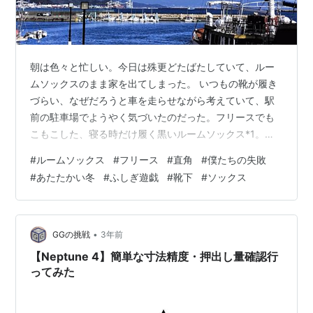
朝は色々と忙しい。今日は殊更どたばたしていて、ルー
ムソックスのまま家を出てしまった。 いつもの靴が履き
づらい、なぜだろうと車を走らせながら考えていて、駅
前の駐車場でようやく気づいたのだった。フリースでも
こもこした、寝る時だけ履く黒いルームソックス*1。そ
れを履いたままだった。 [グンゼ] ルームソックス UCHI-
#
ルームソックス
#
フリース
#
直角
#
僕たちの失敗
COLLE ウチコレ おやすみソックス つま先開閉 ロングタ
#
あたたかい冬
#
ふしぎ遊戯
#
靴下
#
ソックス
イプ レディース モクベージュ 23-25 GUNZE(グンゼ)
Amazon [Yazon] 靴下 メンズ 冬 もこもこ ルームソック
ス 厚手 あったか靴下 男性用 くつした 冬 おしゃれ 保温
くつ下 防寒ソックス 冬用…
•
GGの挑戦
3年前
【Neptune 4】簡単な寸法精度・押出し量確認行
ってみた