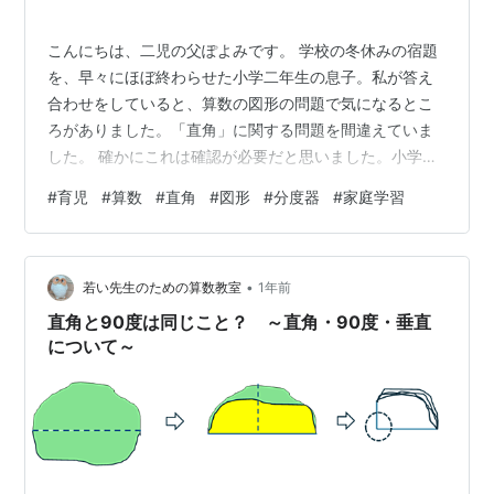
こんにちは、二児の父ぽよみです。 学校の冬休みの宿題
を、早々にほぼ終わらせた小学二年生の息子。私が答え
合わせをしていると、算数の図形の問題で気になるとこ
ろがありました。「直角」に関する問題を間違えていま
した。 確かにこれは確認が必要だと思いました。小学二
年生では、まだ角度そのものは習いません。直角が
#
育児
#
算数
#
直角
#
図形
#
分度器
#
家庭学習
「90°」だということも、当然まだ知りません。 教科書
では、紙を折って作った角や、四角の角を見て「これが
直角です」と説明されます。でもこれって、なかなか抽
•
象的ですよね。大人は当たり前のように理解しています
若い先生のための算数教室
1年前
が、子どもにとっては「どれも同じように見える…」と
直角と90度は同じこと？ ～直角・90度・垂直
なっても不思議ではありません。 そこで、少し視…
について～