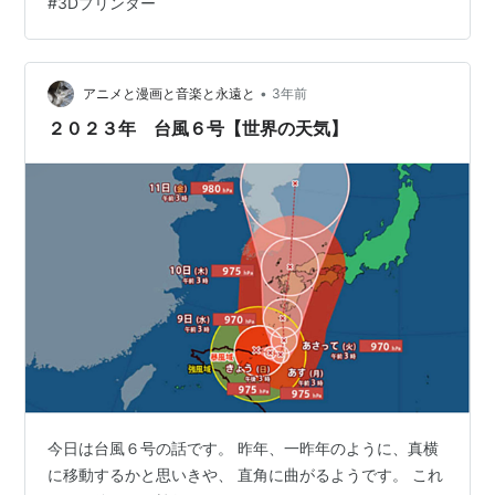
#
3Dプリンター
な考え方は、下図に示したX,Y,Z各軸の寸法精度とX-Y軸
の直角度①、X-Z軸の直角度②、Y-Z軸の直角度③を確
認することになります。 確認の模式図 X軸、Y軸はベッ
ド面になるので、下図のような四角パターンを1mm厚ほ
•
アニメと漫画と音楽と永遠と
3年前
ど…
２０２３年 台風６号【世界の天気】
今日は台風６号の話です。 昨年、一昨年のように、真横
に移動するかと思いきや、 直角に曲がるようです。 これ