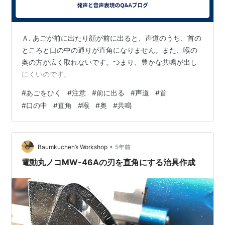
Ａ. あごが前に出たり顔が前に出ると、声道のうち、首の
ところと口の中の通りが直角になりません。また、喉の
奥の方が広く取れないです。つまり、豊かな共鳴が出し
にくいのです。
#
あごをひく
#
注意
#
前に出る
#
声道
#
首
#
口の中
#
直角
#
喉
#
奥
#
共鳴
•
Baumkuchen’s Workshop
5年前
電動丸ノコMW-46Aの刃を直角にする治具作成