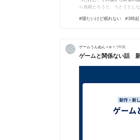
ら仮眠とろうと、うとうとし
眠気が飛んだ。今眠気がない。
#
寝たいけど眠れない
#
3時起
来れば寝たいが、眠れないこ
ゃんと昼寝しよう。 昼寝した
•
ゲームうんぬん＋α
1年前
ゲームと関係ない話 