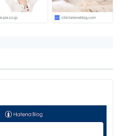
e.pia.co.jp
cild.hatenablog.com