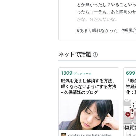
とか無かったし？やることやっ
ったらコーラも。あと隣町の
かな。分かんないな。
#
あまり眠れなかった
#
帳尻
ネットで話題
1309
699
ブックマーク
眠気を覚まし解消する方法、
「眠
眠くならないようにする方法
神経
- 久保清隆のブログ
化：
kiyotakakubo.hatenablog.com
w