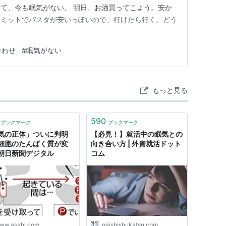
て、今も眠気がない。 明日、お酒買ってこよう。安か
サミットでパスタが安いっぽいので、行けたら行く。どう
合わせ
#
眠気がない
もっと見る
590
ブックマーク
ブックマーク
気の正体」ついに判明
【必見！】就活中の眠気との
細胞のたんぱく質が変
向き合い方 | 外資就活ドット
朝日新聞デジタル
コム
ww.asahi.com
gaishishukatsu.com