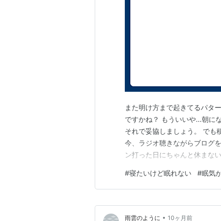
また明け方まで起きてるパタ
ですかね？ もういいや…朝に
それで妥協しましょう。 でも
今、ラジオ聴きながらブログ
ン打った日にちゃんと休まない
うとして頑張って抗ってみる
#
寝たいけど眠れない
#
眠気
•
雨雲のように
10ヶ月前