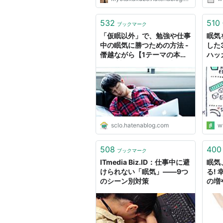
532
510
ブックマーク
「仮眠以外」で、勉強や仕事
眠気
中の眠気に勝つための方法 -
した
僭越ながら【1テーマの本を
ハッ
30冊読んで勉強するブロ
グ】
sclo.hatenablog.com
w
508
400
ブックマーク
ITmedia Biz.ID：仕事中に避
眠気
けられない「眠気」――9つ
る!
のシーン別対策
の増