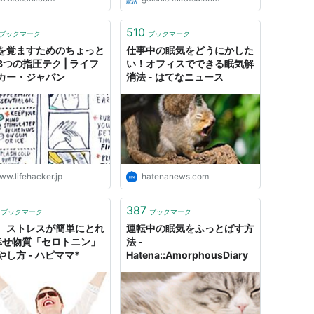
510
ブックマーク
ブックマーク
を覚ますためのちょっと
仕事中の眠気をどうにかした
3つの指圧テク | ライフ
い！オフィスでできる眠気解
カー・ジャパン
消法 - はてなニュース
ww.lifehacker.jp
hatenanews.com
387
ブックマーク
ブックマーク
、ストレスが簡単にとれ
運転中の眠気をふっとばす方
 幸せ物質「セロトニン」
法 -
やし方 - ハピママ*
Hatena::AmorphousDiary