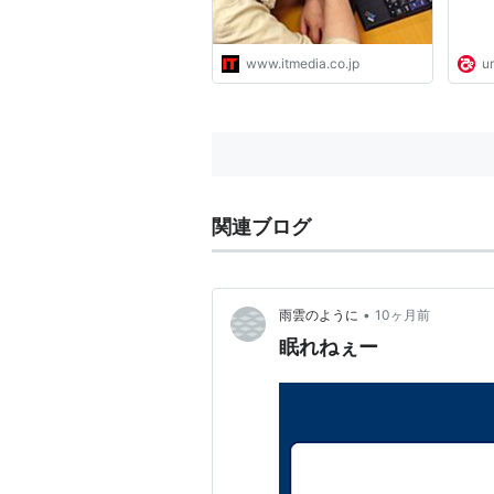
www.itmedia.co.jp
ur
関連ブログ
•
雨雲のように
10ヶ月前
眠れねぇー