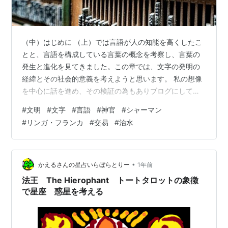
（中）はじめに （上）では言語が人の知能を高くしたこ
とと、言語を構成している言葉の概念を考察し、言葉の
発生と進化を見てきました。この章では、文字の発明の
経緯とその社会的意義を考えようと思います。 私の想像
を中心に話を進め、その検証の為もありブログにしてい
ますので、異論は、ぜひコメントください。お願いしま
#
文明
#
文字
#
言語
#
神官
#
シャーマン
す。 都市文明の成立と言語の統一 私たちは日常的に話を
#
リンガ・フランカ
#
交易
#
治水
し、文字を書いて意思を伝えたり記録したりしていま
す。これらはすべて「言語」という仕組みを利用してい
ます。では、言語における「文字」とは何でしょうか？
文字はどのようにして、いつ誕生したのでしょうか？ こ
•
かえるさんの星占いらぼらとりー
1年前
の問いの背景には、国家の形成、交易の発展…
法王 The Hierophant トートタロットの象徴
で星座 惑星を考える