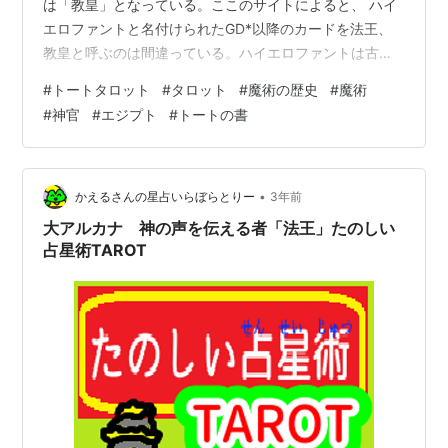
は「教皇」となっている。ここのサイトによると、 ハイ
エロファントと名付けられたGD*以降のカードを法王、
教皇と呼ぶのは間違っている。ハイエロファントは古く
はギリシアの神官を意味し、GDにおいては、儀式の先導
#
トートタロット
#
タロット
#
魔術の歴史
#
魔術
者の一人に与えられる尊称である。 *Golden Dawn＝黄
#
神官
#
エジプト
#
トートの書
金の夜明け団アレイスター・クロウリー（トートタロッ
ト監修者）『トートの書』には、 トートの書 作者:アレ
イスター クロウリー 国書刊行会 Amazon P.50 元来、
（司祭冠〈ティアラ〉をかぶった姿で表される）オシリ
•
かえるさんの星占いらぼらとりー
3年前
スを表してい…
大アルカナ 神の声を伝える者「法王」たのしい
占星術TAROT