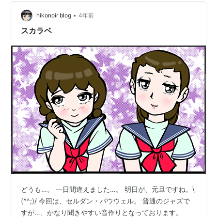
そういうことが大切だよね。 実際の所そうですよね、そ
•
の意味で「牡牛座」が強い人は感覚が敏感なので、自分
hikonoir blog
4年前
の気持ちがわかりやすいです、しかしその分無理すると
スカラベ
大変なストレスがかかってしまいます。 と…
どうも…。 一日間違えました…。 明日が、元旦ですね。\
(^^;)/ 今回は、セルダン・パウウェル。 普通のジャズで
すが…、かなり聞きやすい音作りとなっております。