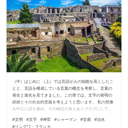
（中）はじめに （上）では言語が人の知能を高くしたこ
とと、言語を構成している言葉の概念を考察し、言葉の
発生と進化を見てきました。この章では、文字の発明の
経緯とその社会的意義を考えようと思います。 私の想像
を中心に話を進め、その検証の為もありブログにしてい
ますので、異論は、ぜひコメントください。お願いしま
#
文明
#
文字
#
神官
#
シャーマン
#
交易
#
治水
す。 都市文明の成立と言語の統一 私たちは日常的に話を
#
リングワ・フランカ