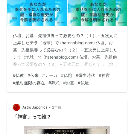
仏壇、お墓、先祖供養って必要なの？（１） - 五次元に
上昇したテラ（地球）で (hatenablog.com) 仏壇、お
墓、先祖供養って必要なの？（２） - 五次元に上昇した
テラ（地球）で (hatenablog.com) 仏壇、お墓、先祖供
養って必要なの？（３） - 五次元に上昇したテラ（地
球）で (hatenablog.com) に関連した内容です。 身体と
#
仏教
#
伝来
#
ナーガ
#
仏陀
#
彌生時代
#
神官
は自分の思考で作ったホログラムであり、亡くなるとい
#
絶対無限の存在
#
葬式
#
お墓
#
仏壇
うことは自分の身体を脱いで、意識という波動エネルギ
ーが自分の本体であるから、それが絶対無限の存在に戻
ることである。 だから、葬式も仏壇もお墓も先祖供養も
いらない。 それなら、どうして仏教…
•
Astro Japonica
2年前
「神官」って誰？