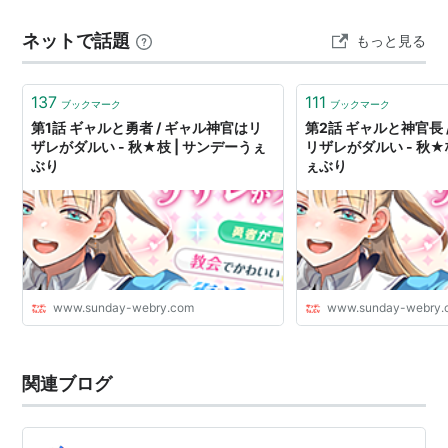
す。 けれども、ときに、そ…
ネットで話題
もっと見る
137
111
ブックマーク
ブックマーク
第1話 ギャルと勇者 / ギャル神官はリ
第2話 ギャルと神官長 
ザレがダルい - 秋★枝 | サンデーうぇ
リザレがダルい - 秋★
ぶり
ぇぶり
www.sunday-webry.com
www.sunday-webry.
関連ブログ