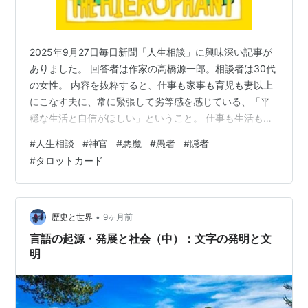
2025年9月27日毎日新聞「人生相談」に興味深い記事が
ありました。 回答者は作家の高橋源一郎。相談者は30代
の女性。 内容を抜粋すると、仕事も家事も育児も妻以上
にこなす夫に、常に緊張して劣等感を感じている、「平
穏な生活と自信がほしい」ということ。 仕事も生活も完
璧にこなす細かい人でも、それを家族や他人に求めてこ
#
人生相談
#
神官
#
悪魔
#
愚者
#
隠者
ない人もいます。でも、この夫は違うようですね。 高橋
#
タロットカード
源一郎は、自らの経験を述べてから、 「家」に必要なの
は「家事力」でも「経済力」でも「育児力」でもありま
せん。そんなものなにもいりません。大切なのは、そこ
が、あなたが自由でいられる場所であるかどうかだけ。
•
歴史と世界
9ヶ月前
なに一つまともにやれなくても、あ…
言語の起源・発展と社会（中）：文字の発明と文
明