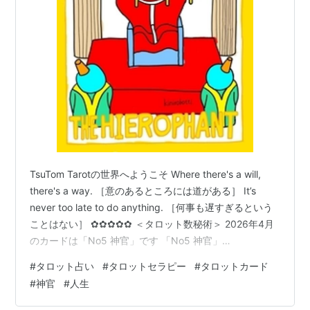
TsuTom Tarotの世界へようこそ Where there's a will,
there's a way. ［意のあるところには道がある］ It’s
never too late to do anything. ［何事も遅すぎるという
ことはない］ ✿✿✿✿✿ ＜タロット数秘術＞ 2026年4月
のカードは「No5 神官」です 「No5 神官」
©2024kinirobotti 新しい年度がはじまりました。 それは
#
タロット占い
#
タロットセラピー
#
タロットカード
また、新しい集団、組織、社会に帰属していくことでも
#
神官
#
人生
あります。 人はたったひとりでは生きていけません。 さ
まざまな人々のなかで、助け合いながら生きていきま