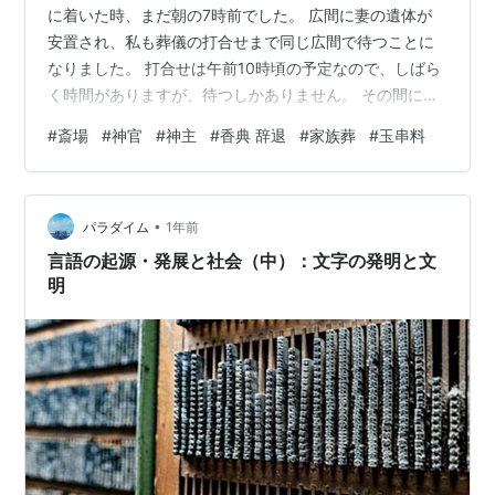
に着いた時、まだ朝の7時前でした。 広間に妻の遺体が
安置され、私も葬儀の打合せまで同じ広間で待つことに
なりました。 打合せは午前10時頃の予定なので、しばら
く時間がありますが、待つしかありません。 その間に死
亡届の提出について相談があり、葬儀会社に代行を依頼
#
斎場
#
神官
#
神主
#
香典 辞退
#
家族葬
#
玉串料
しました。死亡届を提出しないと火葬許可証が発行され
ず火葬ができません。自分で提出する余裕はありませ
ん。 葬儀の時間も決まりました。 通夜は26日18時～ 告
•
別式は13時～14時 となりました。 告別式は午前中が多
パラダイム
1年前
いのですが、同じ日にもう一組の告別式があり午後にず
言語の起源・発展と社会（中）：文字の発明と文
れ込みました。遠方から来られ…
明