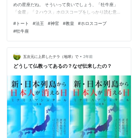
めの星座だね。 そういって良いでしょう、「牡牛座」
「金星」「２ハウス」ホロスコープをしっかり読む意味
で非常に重要なポイントです。 「牡牛座」を考える上で
#
トート
#
法王
#
神官
#
教皇
#
ホロスコープ
の注意点って何だろう？ 牡牛座の頑固さというのは、自
#
牡牛座
分がやりたいこと、要するに「自分の価値観の実現」の
星座だということです、ですから、実現能力がない場合
理不尽に頑固に見えるわけです。 なるほど。 さらに「金
星」が「支配星」ですから、「天秤座」とのつながりが
•
五次元に上昇したテラ（地球）で
2年前
強い、ということです。 「…
どうして仏教ってあるの？なぜ伝来したの？