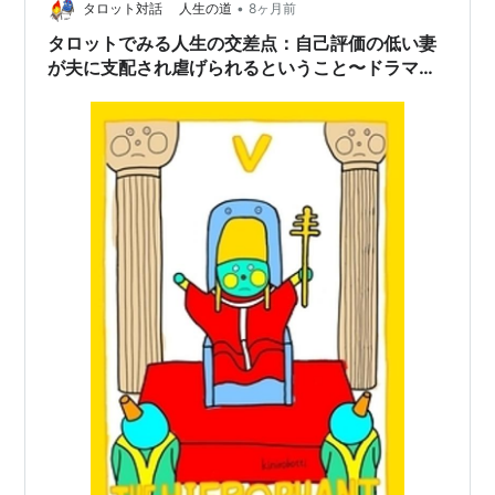
•
タロット対話 人生の道
8ヶ月前
タロットでみる人生の交差点：自己評価の低い妻
が夫に支配され虐げられるということ〜ドラマ
「問題のあるレストラン」〜「神官／悪魔」の支
配と「愚者／隠者」の自由