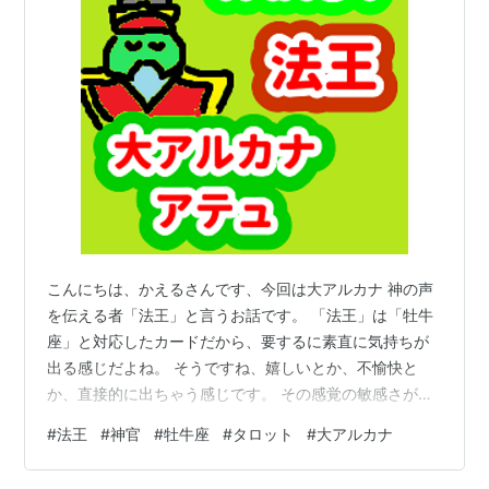
こんにちは、かえるさんです、今回は大アルカナ 神の声
を伝える者「法王」と言うお話です。 「法王」は「牡牛
座」と対応したカードだから、要するに素直に気持ちが
出る感じだよね。 そうですね、嬉しいとか、不愉快と
か、直接的に出ちゃう感じです。 その感覚の敏感さが
「神の声」なわけだ。 「自分の気持ちを感じる、そして
#
法王
#
神官
#
牡牛座
#
タロット
#
大アルカナ
伝える」ことはとても大切で、怠ると自分の気持ちが判
らなくなってしまいます。 でも、社会生活っていうのは