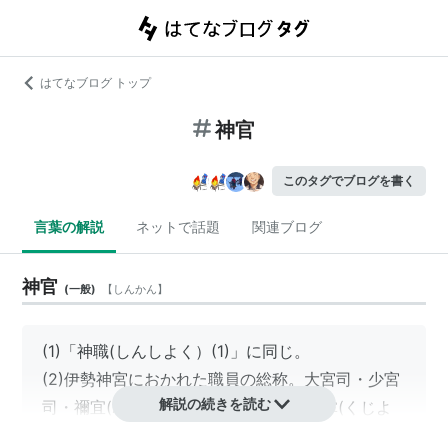
はてなブログ トップ
神官
このタグでブログを書く
言葉の解説
ネットで話題
関連ブログ
神官
(
一般
)
【
しんかん
】
(1)「
神職
(しんしよく）(1)」に同じ。
(2)伊勢神宮におかれた職員の総称。大宮司・少宮
解説の続きを読む
司・禰宜(ねぎ)・権禰宜(ごんねぎ)・宮掌(くじよ
う)の別があった。第二次大戦後宗教法人となって