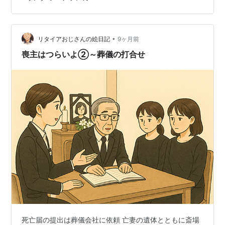
し、文字を書いて意思を伝えたり記録したりしていま
す。これらはすべて「言語」という仕組みを利用してい
ます。では、言語における「文字」とは何でしょうか？
文字はどのようにして、いつ誕生したのでしょうか？ こ
•
リタイアおじさんの絵日記
9ヶ月前
の問いの背景には、国家の形成、交易の発展…
喪主はつらいよ②～葬儀の打合せ
死亡届の提出は葬儀会社に依頼 亡妻の遺体とともに斎場