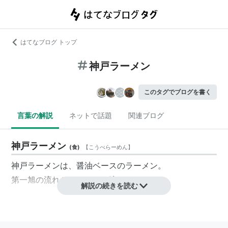
はてなブログ トップ
神戸ラーメン
このタグでブログを書く
言葉の解説
ネットで話題
関連ブログ
神戸ラーメン
(
食
)
【
こうべらーめん
】
神戸ラーメンは、醤油ベースのラーメン。
第一旭の流れともっこすの流れがある。
解説の続きを読む