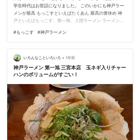
学生時代はお世話になりました。 このいかにも神戸ラー
メンが最高 もっこすといえばたくあん 最高の箸休め 神
戸といえばもっこす、第一旭、２国ラーメン ラーメンた
ろうの神戸ラーメン四天王 話をするとキリがない。 また
#
もっこす
#
神戸ラーメン
チャーシューがうまいんだ 舞子店の朝ラーも熱いぜ
•
いろんなこといろいろ
1年前
神戸ラーメン 第一旭 三宮本店 玉ネギ入りチャー
ハンのボリュームがすごい！