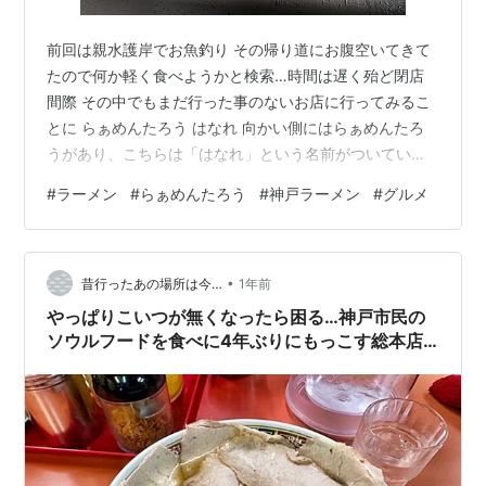
前回は親水護岸でお魚釣り その帰り道にお腹空いてきて
たので何か軽く食べようかと検索…時間は遅く殆ど閉店
間際 その中でもまだ行った事のないお店に行ってみるこ
とに らぁめんたろう はなれ 向かい側にはらぁめんたろ
うがあり、こちらは「はなれ」という名前がついている
向かいのらぁめんたろうはお休みだったので此方に。 ラ
#
ラーメン
#
らぁめんたろう
#
神戸ラーメン
#
グルメ
ストオーダー30分前に到着ｗ らぁめんたろうとは若干メ
ニューが違うらしいケド、行った事無いからよくわから
ん(笑) メニューはこんな感じで各種ラーメンとセット物
•
という感じ 券売機がありそちらで券を購入して店員さん
昔行ったあの場所は今…
1年前
に渡すシステム らぁめんたろうはトマトラーメンが有名
やっぱりこいつが無くなったら困る…神戸市民の
なんだったかな？ まぁ初め…
ソウルフードを食べに4年ぶりにもっこす総本店
へ行ってきた