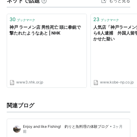
ネットで話題
もっと見る
ください。
30
23
ブックマーク
ブックマーク
神戸 ラーメン店 男性死亡 頭に拳銃で
人気店「神戸ラーメン
撃たれたようなあと | NHK
ら6人逮捕 外国人留
かせた疑い
www3.nhk.or.jp
www.kobe-np.co.jp
関連ブログ
•
Enjoy and like Fishing! 釣りと魚料理の体験ブログ
2ヶ月
前