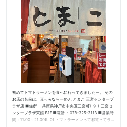
初めてトマトラーメンを食べに行ってきましたー。 その
お店の名前は、真っ赤ならーめん とまこ 三宮センタープ
ラザ店 ■住所 ：兵庫県神戸市中央区三宮町1-9-1 三宮セ
ンタープラザ東館 B1F ■電話 ：078-325-3113 ■営業時
間：11:00～21:00(L.O) トマトラーメンって邪道ってラ
ーメン好きの私は思っていたけど、 これはこれでいける