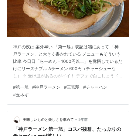
神戸の夜は 案外早い 「第一旭」表記は端にあって 「神
戸ラーメン」と大きく書かれている メニューもそういう
比率 今日日「らーめん＝1000円以上」を覚悟しているだ
けにリーズナブル Aラーメン 600円（チャーシューな
し） ↑ 受け皿があるのがイイ！ デフォで白こしょうドバ
ドバ！ 京都の篠田屋をも凌駕する量だ
#
第一旭
#
神戸ラーメン
#
三宮駅
#
チャーハン
iroirocolorful.hatenablog.com ＆ Bラーメン 900円 肉少
#
玉ネギ
なめ 840円で十分だったな 何故なら チャーハン 750
円！ お茶碗何膳分？ メニューに記載があるが 「玉子、
チャーシュー、ネギ」と更に「玉ネギ」入り ↑ これがポ
イント！ 昭和感溢れる懐かしいお味…
•
美味しいものと楽しさを求めて
2年前
「神戸ラーメン 第一旭」コスパ抜群、たっぷりの
チャーシューが嬉しい