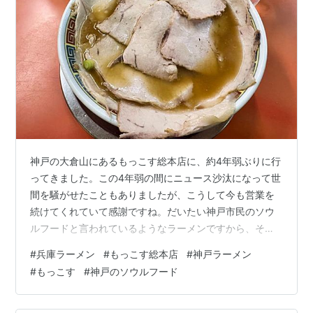
神戸の大倉山にあるもっこす総本店に、約4年弱ぶりに行
ってきました。この4年弱の間にニュース沙汰になって世
間を騒がせたこともありましたが、こうして今も営業を
続けてくれていて感謝ですね。だいたい神戸市民のソウ
ルフードと言われているようなラーメンですから、そう
簡単になくなってしまったらみんな困るんですけどね…
#
兵庫ラーメン
#
もっこす総本店
#
神戸ラーメン
#
もっこす
#
神戸のソウルフード