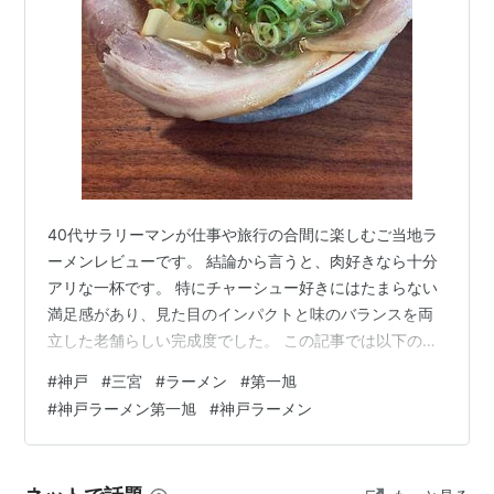
40代サラリーマンが仕事や旅行の合間に楽しむご当地ラ
ーメンレビューです。 結論から言うと、肉好きなら十分
アリな一杯です。 特にチャーシュー好きにはたまらない
満足感があり、見た目のインパクトと味のバランスを両
立した老舗らしい完成度でした。 この記事では以下の内
容を紹介します。 Bらーめんの特徴（実際の味やボリュ
#
神戸
#
三宮
#
ラーメン
#
第一旭
ーム感） 比較商品とのコスパ評価 ネットの口コミと実際
#
神戸ラーメン第一旭
#
神戸ラーメン
に食べた感想の違い 40代目線での胃もたれ評価と回避ガ
イド 店舗情報・営業時間と再訪する価値があるか 神戸・
三宮でラーメンランチを探している方はぜひ参考にして