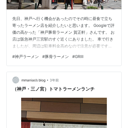
先日、神戸へ行く機会があったのでその時に昼食で立ち
寄ったラーメン店を紹介したいと思います。 Googleで評
価の高かった「神戸豚骨ラーメン 賀正軒」さんです。 お
店は阪急神戸三宮駅のすぐ近くにありました。 車で行き
ましたが、周辺は駐車料金高めなので注意が必要です。
30分くらい停めるだけで660円も駐車料がかかってしま
#
神戸ラーメン
#
豚骨ラーメン
#
GRⅢ
いました。 お品書きはこちら。さすが三宮。強気な価格
設定です。笑 白賀正とチャーシュー飯小のセットを頼み
ました。 白賀正とチャーシュー飯セット ￥1,180 チャー
•
シュー飯はこってり味のチャーシューでご飯が進みま
mmanias’s blog
3年前
す。 スープは味の整った豚骨スープで、こちらも博多よ
（神戸・三ノ宮）トマトラーメンランチ
りは多少こってり…