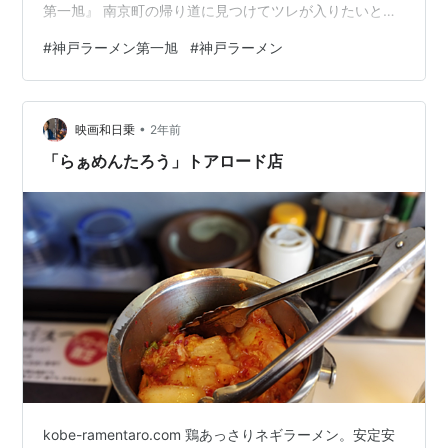
第一旭』 南京町の帰り道に見つけてツレが入りたいと珍
しいことを(゜o゜) 京都の「本家 第一旭」さんも行った
#
神戸ラーメン第一旭
#
神戸ラーメン
ことが無いのですが初訪問♪ ちなみに源流は同じらしいで
すよ～ メニューです 卓上に素敵なアイテムがあるの
で･･･ 夜まで我慢と言っていましたがやっぱり飲みます
•
(笑) 気になっていたこちらを注文 「ちょっと ぎょうざ」
映画和日乗
2年前
4個というボリュームがちょっとで丁度良い 薄皮で餡の
「らぁめんたろう」トアロード店
味も…
kobe-ramentaro.com 鶏あっさりネギラーメン。安定安