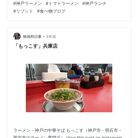
#
神戸ラーメン
#
トマトラーメン
#
神戸ランチ
というか美味しい。 ラーメンを食べに行く感じではない
#
リゾット
#
食べ物ブログ
のだけど。 あっさりとしていて、パスタとラーメンのハ
ーフなお味で、本当に美味しかった。 締めは、チーズご
飯をスープに入れてリッゾット風。 これも美味しかっ
た。 最終またこようって思ったくらい気に…
•
映画和日乗
4年前
「もっこす」兵庫店
ラーメン - 神戸の中華そば もっこす（神戸市・明石市・
西宮市のラーメン専門店） View this post on Instagram