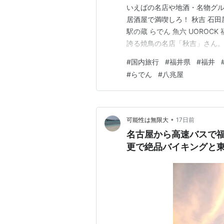
いえばの名店や地酒・名物グル
居酒屋で満喫しろ！ 秋吉 石田屋 
駅の蔵 らでん 魚六 UOROC
誇る焼鳥の名店「秋吉」さん。
が、駅前にも店舗がある。 こ
#
国内旅行
#
福井県
#
福井
このプレートに注文した焼き鳥
#
らでん
#
八兆屋
•
可能性は無限大
17日前
名古屋から高速バスで
更で絶品バイキングと東