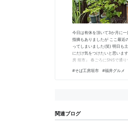
今日は有休を頂いて3か月に一
指摘もありましたが ここ最近
ってしまいました(笑) 明日
にだけ気をつけたいと思います(
房 垣市』 春ごろにSNSで通
相談すると行きたいと･･･初訪
#
そば工房垣市
#
福井グルメ
ので撮れませんでしたm(_ _
ずし・おろしとざ…
関連ブログ