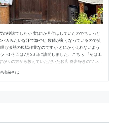
度の検診でしたが 実は1か月伸ばしていたのでちょっと
のバカみたいな汗で激やせ 数値が良くなっているので笑
も土曜も激熱の現場作業なのですが とにかく倒れないよう
>_<) 今回は7月26日に訪問しました、こちら 『そば工
りすがりの方から教えていただいたお店 蕎麦好きのツレに
問です メニュー表が壁にあるのですが 先客さんがいた
#
越前そば
)m ざる・おろし・とろろの3種類、 後は週末限定のいなり