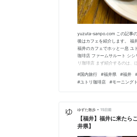
yuzuta-sanpo.com 
後はカフェを紹介します。 福
福井のカフェでホッと一息 ユト
珈琲店 ファームサルート シシリ
リ珈琲店 まず紹介するのは、
珈琲店」さん。 「アイスコー
#
国内旅行
#
福井県
#
福井
とたっぷり楽しめる。 一緒に
#
ユトリ珈琲店
#
モーニング
腹いっぱいの時…
•
ゆずた散歩
15日前
【福井】福井に来たらこ
井県】