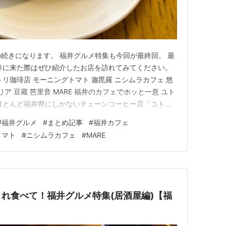
この記事の続きになります。 福井グルメ特集も今回が最終回。 最
井に来た際はぜひ紹介したお店を訪れてみてください。
リ珈琲店 モーニングトマト 迦毘羅 ニシムラカフェ 悠
ア 豆蔵 芭里音 MARE 福井のカフェでホッと一息 ユト
ほとんど福井県にしかないチェーンコーヒー店「ユトリ
ヒー」は深煎り焙煎でパンチがあり、大サイズだともっ
#
福井グルメ
#
まとめ記事
#
福井カフェ
食べてほしいのが「フレンチクロワッサン」。 食後のお
トマト
#
ニシムラカフェ
#
MARE
れ食べて！福井グルメ特集(居酒屋編)【福