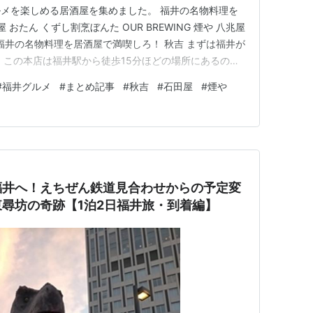
メを楽しめる居酒屋を集めました。 福井の名物料理を
おたん くずし割烹ぼんた OUR BREWING 煙や 八兆屋
K 福井の名物料理を居酒屋で満喫しろ！ 秋吉 まずは福井が
 この本店は福井駅から徒歩15分ほどの場所にあるのだ
ちらは駅前の店舗。 秋吉の特徴がこのプレート。 そして
#
福井グルメ
#
まとめ記事
#
秋吉
#
石田屋
#
煙や
が並ぶ。 1セットが5本なので、このように大量に…
福井へ！えちぜん鉄道見合わせからの予定変
尋坊の奇跡【1泊2日福井旅・到着編】