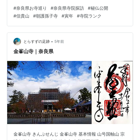
除け開運の寺で、宝山寺と共に 大きな賑わいを見せてく
#
奈良県お寺巡り
#
奈良県寺院探訪
#
秘仏公開
れる。塔頭寺院も千手院・玉蔵院・成福院の３ヵ寺が
#
信貴山
#
朝護孫子寺
#
寅年
#
寺院ランク
各々祈願祈祷を受けている。 縁起は古く、聖徳太子が物
部守屋との戦いで勝利し寅年寅の日寅の刻に毘沙門天を
感得したのが始まりとされる。その後、醍醐天皇が重病
の折に毘沙門天の御加護で 全快し朝護孫子寺の勅名を賜
•
とらすずの足跡
5年前
る。延喜１０…
金峯山寺｜奈良県
金峯山寺 きんぷせんじ 金峯山寺 基本情報 山号国軸山 宗