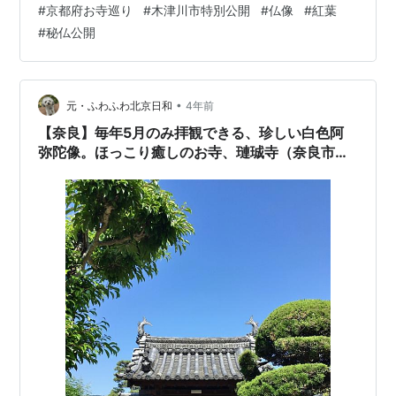
#
京都府お寺巡り
#
木津川市特別公開
#
仏像
#
紅葉
した。 寛文９年（１６６９）に荒廃していた寺を再興
#
秘仏公開
し、寺名も大智寺としました。 大智寺本尊・文殊菩薩
（重文）鎌倉時代 ●十一面観音（重文）藤原時代 も所蔵
しています。 心道山 安福寺 住所 京都府木津川市木津宮
ノ裏２７４ 宗派 西山浄土宗 拝観 特別公開 ５００円 …
•
元・ふわふわ北京日和
4年前
【奈良】毎年5月のみ拝観できる、珍しい白色阿
弥陀像。ほっこり癒しのお寺、璉珹寺（奈良市・
御朱印）