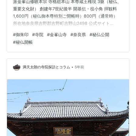
派金峯山修験本宗 寺格総本山 本尊蔵王権現 3躯（秘仏、
重要文化財） 創建年7世紀後半 開基伝・役小角 拝観料
1,600円（秘仏御本尊特別ご開帳時）800円（通常時）
所在地奈良県吉野郡吉野町吉野山2498 公式サイト
https://www.kinpusen.or.jp/ アクセス近鉄吉野駅下車、
#
御朱印
#
寺院
#
金峯山寺
#
奈良県
#
秘仏公開
徒歩35分 御朱印 御朱印 御朱印（秘仏 金剛蔵王大権現）
#
秘仏開帳
参拝日：2021年11月11日志納金：300円（直書） 500円
（秘仏御本尊特別）＜料金改定：令和6年3月1日より、各
500円、700円へ＞授与所：蔵王堂横、御朱印受付所 ＜
解説＞吉野…
•
満天太朗の寺院探訪とコラム
5年前