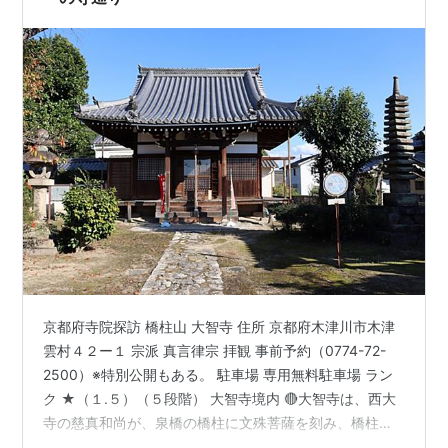
京都府寺院探訪 橋柱山 大智寺 住所 京都府木津川市木津
雲村４２ー１ 宗派 真言律宗 拝観 事前予約（0774-72-
2500）※特別公開もある。 駐車場 専用無料駐車場 ラン
ク ★（１.５）（５段階） 大智寺境内 🔴大智寺は、西大
寺の慈真和尚が、泉橋の橋柱に文殊菩薩を刻み、橋柱寺
を建立し たのが始まりで、後水尾天皇の勅願寺となりま