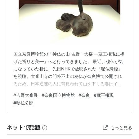
国立奈良博物館の「神仏の山 吉野・大峯 ―蔵王権現に捧
げた祈りと美―」へと行ってきました。 最近、秘仏が気
になっていた折に、先日NHKで放映された『秘仏降臨』
を視聴。大峯山寺の門外不出の秘仏が奈良博で公開され
るため、日本通運の人に背負われて山を下りる姿はイン
パクトありすぎた。 大峰山寺と言えば、修験道で崖から
#
吉野大峯展
#
奈良国立博物館
#
奈良
#
蔵王権現
逆さ吊りにされる荒行が印象的で、女人禁制。今夏 東博
#
秘仏公開
でも秘仏展（空海と真言の名宝）は開催されるけれど、
大峯山寺の御本尊が公開されるのは奈良博のみ。今世で
お会いできる機会を逃してなるまじと、駆け馳せんじま
ネットで話題
もっと見る
した。