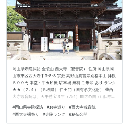
岡山県寺院探訪 金陵山 西大寺（観音院） 住所 岡山県岡
山市東区西大寺中3-8-8 宗派 高野山真言宗別格本山 拝観
５００円 本堂・牛玉所殿 駐車場 無料 ご朱印 あり ランク
★★（２.４）（５段階） 仁王門（国有形文化財） 🔴西
大寺観音院は、天平勝宝３年（751）周防の国（山口県）
の藤原皆足姫が、この地 近郊に草庵を建て千手観音を祀
#
岡山県寺院探訪
#
お寺巡り
#
西大寺観音院
ったのが始まりとされる。縁起にもなっており拝観で 絵
#
西大寺裸祭り
#
寺院ランク
#
秘仏公開
巻解説を観る事が出来る。その後焼失・罹災し江戸期に
現在の伽藍になる。 西大寺とえいば、奇祭「裸祭り」が