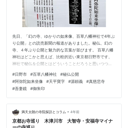
先日、「幻の寺、ゆかりの如来像、百草八幡神社で4年ぶ
り公開」との読売新聞の報道がありました。秘仏、幻の
寺、４年ぶり公開と魅力的な言葉が並びます。 百草八幡
神社はどこかと思えば、比較的近い東京都日野市です。
神社で秘仏を公開とはどういうことだろうと思いつつ、
行って参りました。 京王線「百草園駅」から、10分位の
#
日野市
#
百草八幡神社
#
秘仏公開
所にあります。 「八幡神社の幟（のぼり）」の前に、秘
#
阿弥陀如来坐像
#
天平寶字
#
源頼義
#
真慈悲寺
仏公開、幻の真慈悲寺の公開講座のポスターが貼ってあ
#
吾妻鏡
#
御朱印
ります。 百草八幡神社の「八幡宮祭禮」の幟ポールで
す。 幟ポールの下の方に付いている狛犬です。 ここま
で、かなりの急坂を登ってきたのですが、まだ社殿へ
は、石段が何段も続きます。 尚も続きます…
•
満天太朗の寺院探訪とコラム
4年前
京都お寺巡り 木津川市 大智寺・安福寺マイナ
ーの寺巡り