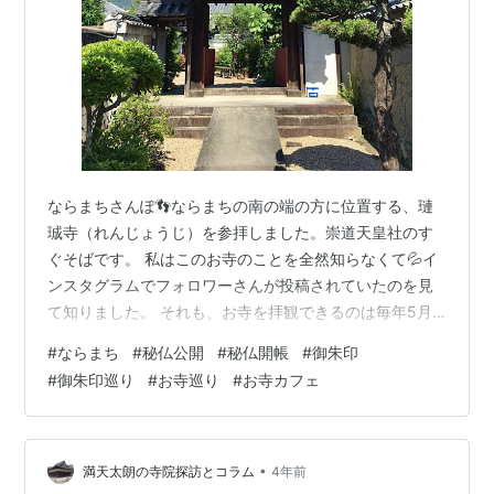
ならまちさんぽ👣ならまちの南の端の方に位置する、璉
珹寺（れんじょうじ）を参拝しました。崇道天皇社のす
ぐそばです。 私はこのお寺のことを全然知らなくて💦イ
ンスタグラムでフォロワーさんが投稿されていたのを見
て知りました。 それも、お寺を拝観できるのは毎年5月
だけとのこと！なんとも珍しい仏像に出会えるのだと
#
ならまち
#
秘仏公開
#
秘仏開帳
#
御朱印
か…これは行ってみたい！ と、5月最後の週末、ギリギリ
#
御朱印巡り
#
お寺巡り
#
お寺カフェ
で伺うことができました。 これが、本当に行って良かっ
た！と思える、とても素敵なお寺さんでした。 ↑崇道天
皇社のすぐ近くに、ひっそりとあるお寺です。知らなけ
れば通り過ぎてしまうような、一見民家のような門構
•
満天太朗の寺院探訪とコラム
4年前