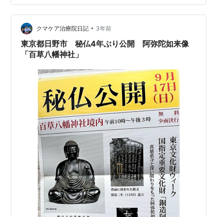
期間にあたっており、今日１１月３日が１日限定の三重
塔壁画の公開日だった。 まず、境内に入ってすぐ右手に
•
あるバラ園に足を運んだ。初夏のシーズンは園内いっぱ
クマケア治療院日記
3年前
いにバラが咲き乱れている印象だったが、今はざっと見
東京都日野市 秘仏4年ぶり公開 阿弥陀如来像
て、その時の三分の一くらいの花の数だろうか…
「百草八幡神社」