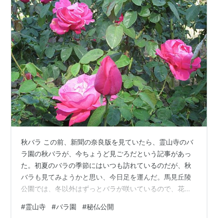
秋バラ この前、新聞の奈良版を見ていたら、霊山寺のバ
ラ園の秋バラが、今ちょうど見ごろだという記事があっ
た。初夏のバラの季節にはいつも訪れているのだが、秋
バラも見てみようかと思い、今日足を運んだ。馬見丘陵
公園では、冬以外はずっとバラが咲いているので、花期
の幅が広いのだろう。 霊山寺 １０時頃に霊山寺に到着。
#
霊山寺
#
バラ園
#
秘仏公開
行く前にホームページを見ると、本堂の秘仏宝物の公開