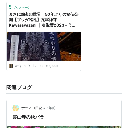
5
ブックマーク
まさに幽玄の世界！50年ぶりの秘仏公
開【ブッダ巡礼】瓦屋禅寺｜
Kawarayazenji｜＠滋賀2023 - うめ
じろうのええじゃないか！
a-jyanaika.hatenablog.com
関連ブログ
•
ナラネコ日記
3年前
霊山寺の秋バラ