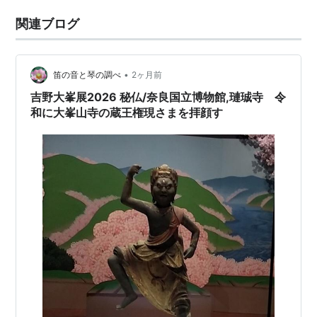
関連ブログ
•
笛の音と琴の調べ
2ヶ月前
吉野大峯展2026 秘仏/奈良国立博物館,璉珹寺 令
和に大峯山寺の蔵王権現さまを拝顔す