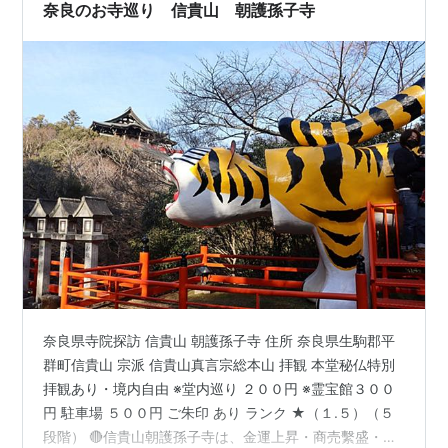
え。1年で5月だけ拝観できるとあって、お寺…
奈良のお寺巡り 信貴山 朝護孫子寺
奈良県寺院探訪 信貴山 朝護孫子寺 住所 奈良県生駒郡平
群町信貴山 宗派 信貴山真言宗総本山 拝観 本堂秘仏特別
拝観あり・境内自由 ※堂内巡り ２００円 ※霊宝館３００
円 駐車場 ５００円 ご朱印 あり ランク ★（１.５）（５
段階） 🔴信貴山朝護孫子寺は、金運上昇・商売繫盛・厄