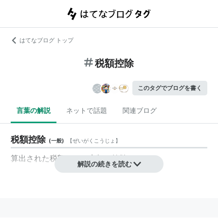
はてなブログ トップ
税額控除
このタグでブログを書く
言葉の解説
ネットで話題
関連ブログ
税額控除
(
一般
)
【
ぜいがくこうじょ
】
算出された税額から一定額を控除すること。
解説の続きを読む