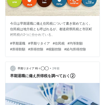
今日は早期退職に備え住民税について書き留めておく。
住民税は地方税とも呼ばれるが、都道府県民税と市区町
村民税の2つに分かれている。
#
早期退職
#
早期リタイア
#
住民税
#
均等割額
#
所得割額
#
所得控除
#
税額控除
#
給与所得控除
•
早期リタイア 時々◯◯
2年前
早期退職に備え所得税を調べておく②