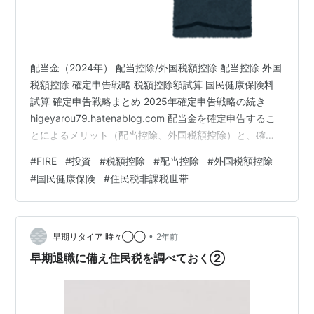
配当金（2024年） 配当控除/外国税額控除 配当控除 外国
税額控除 確定申告戦略 税額控除額試算 国民健康保険料
試算 確定申告戦略まとめ 2025年確定申告戦略の続き
higeyarou79.hatenablog.com 配当金を確定申告するこ
とによるメリット（配当控除、外国税額控除）と、確定
申告することによるデメリット（税金、社会保険料）。
#
FIRE
#
投資
#
税額控除
#
配当控除
#
外国税額控除
この二つを天秤にかけて、2024年に受け取った配当金の
#
国民健康保険
#
住民税非課税世帯
確定申告戦略を検討していく。 配当金（2024年） 課税
口座（特定口座）において、2024年に日本株、外国株か
ら受け取った配当金は下記になる。 日本株 配当金（特定
口座）：￥278,950 税金（日…
•
早期リタイア 時々◯◯
2年前
早期退職に備え住民税を調べておく②