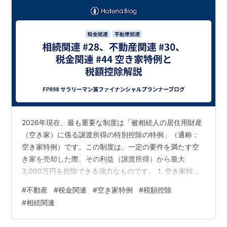
2026年現在、最も重要な制度は「被相続人の居住用財産
（空き家）に係る譲渡所得の特別控除の特例」（通称：
空き家特例）です。この制度は、一定の要件を満たす空
き家を売却した際、その利益（譲渡所得）から最大
3,000万円を控除できる強力なものです。 1. 空き家特例
（3,000万円特別控除）の概要 相続した実家を売却する
#
不動産
#
税金関連
#
空き家特例
#
税額控除
際、多額の譲渡所得税がかかるのを防ぐための制度で
#
相続関連
す。 詳細に関しては、下記を参照してください。
www.mlit.go.jp 適用期間 2027年（令和9年）12月31日ま