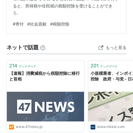
ると、所得税や住民税の税額控除を受けることができ
る。
#
寄付
#
社会貢献
#
税額控除
ネットで話題
もっと見る
214
201
ブックマーク
ブックマーク
【速報】消費減税から税額控除に移行
小規模業者、インボイ
と首相
控除 政府・与党 - 
www.47news.jp
www.nikkei.com