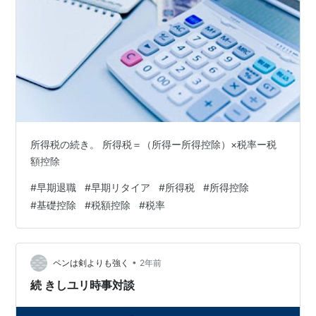
所得税の続き。 所得税＝（所得ー所得控除）×税率ー税
額控除
#
早期退職
#
早期リタイア
#
所得税
#
所得控除
#
基礎控除
#
税額控除
#
税率
•
ペンは剣よりも強く
2年前
続 きしユリ時事対談