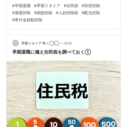
#
早期退職
#
早期リタイア
#
住民税
#
所得控除
#
基礎控除
#
税額控除
#
人的控除額
#
配当控除
#
寄付金税額控除
•
早期リタイア 時々◯◯
2年前
早期退職に備え住民税を調べておく①