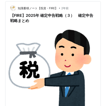
での売却が対象です。 ただし、「相続開始から3年を経
過する日の属する年の12月31日まで」に売却を完了させ
•
知識蓄積ノート【投資・FIRE】
2年前
る必要…
【FIRE】2025年 確定申告戦略（３） 確定申告
戦略まとめ