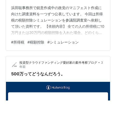
浜田聡事務所で鋭意作成中の政党のマニフェスト作成に
向けた調査資料を一つずつ公表しています。 今回は所得
税の税額控除シミュレーションを参議院調査室へ依頼し
て頂いた資料です。 【依頼内容】 全ての人の所得税に10
万円または20万円の税額控除を入れた場合、どのくらい
税収が減るのかを推計して頂きたいです。 【回答】 源泉
#
所得税
#
税額控除
#
シミュレーション
所得税（給与所得者）については、 税額控除10万円の場
合、約3.4兆円、税額控除20万円の場合、約4.9兆円、 税
収が減少するという計算になります。 申告所得税（申告
•
投資型クラウドファンディング愛好家の案件考察ブログ
3
納税者）については、 税額控除10万円の場合、約5,000
年前
億円、税額控除20万円の場合、約8,000億円、 税収が減
500万ってどうなんだろう。
少す…