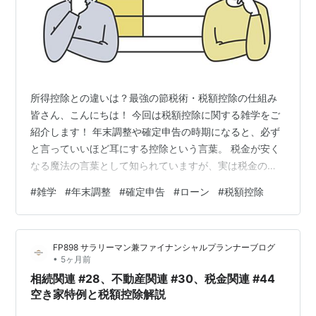
所得控除との違いは？最強の節税術・税額控除の仕組み
皆さん、こんにちは！ 今回は税額控除に関する雑学をご
紹介します！ 年末調整や確定申告の時期になると、必ず
と言っていいほど耳にする控除という言葉。 税金が安く
なる魔法の言葉として知られていますが、実は税金の世
界には所得控除と税額控除という、似て非なる2つの仕組
#
雑学
#
年末調整
#
確定申告
#
ローン
#
税額控除
みが存在することをご存知でしょうか？ 名前はたった一
文字しか違いませんが、その節税効果には天と地ほどの
差があります。 サラリーマンから個人事業主まで、絶対
FP898 サラリーマン兼ファイナンシャルプランナーブログ
に知っておくべき最強の節税手段・税額控除の圧倒的な
•
5ヶ月前
パワーとその仕組みについて詳しく解説します。 🆚 似て
相続関連 #28、不動産関連 #30、税金関連 #44
非なるもの！所得控除との決定的な…
空き家特例と税額控除解説