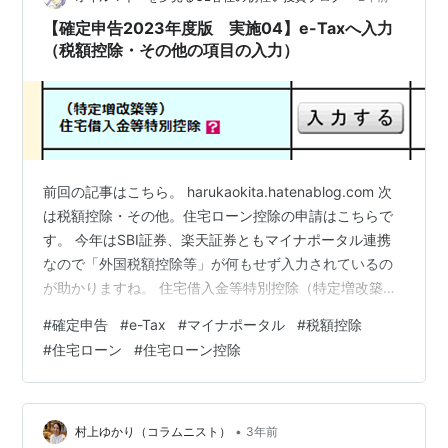
らなくて困ります。直接お会いするために、こうして変
【確定申告2023年度版 実施04】e-Taxへ入力
装して入り込んだんですのョ。 き：変装っ…
（税額控除・その他の項目の入力）
前回の記事はこちら。 harukaokita.hatenablog.com 次
は税額控除・その他。住宅ローン控除の申請はこちらで
す。 今年はSBI証券、楽天証券ともマイナポータル連携
なので「外国税額控除等」が何もせず入力されているの
が助かりますね。 住宅借入金等特別控除（特定増改築
等） 計算結果確認 そして送信 住宅借入金等特別控除
#
確定申告
#
e-Tax
#
マイナポータル
#
税額控除
（特定増改築等） 手元に、住宅ローン契約会社から送ら
#
住宅ローン
#
住宅ローン控除
れてくる「住宅取得資金に係る借入金の年末残高等証明
書」を準備。住信SBIネット銀行の場合、年末までにはが
きで送られてきます。 私の場合はマンション。「住宅の
新築又は土地付きの新築住宅を購入した」を選択。住居
•
村上ゆかり（コラムニスト）
3年前