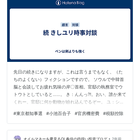
先日の続きになりますが、これは言うまでもなく、（た
ちのよくない）フィクションですので。 ソウルで中韓首
脳と会談してお疲れ気味の岸〇首相。官邸の執務室でウ
トウトとしていると……。 き：んんっ?!。おい、誰か来て
くれー。官邸に何か動物が紛れ込んでるぞー。 ユ：シー
っ。総理ったら、私ですよ、ワ・タ・シ……。 き：何
#
東京都知事選
#
小池百合子
#
官房機密費
#
税額控除
だ、きみはぁ。尻にシッポをくつけて、ヒゲまで付け
て、いったいここで何をやってるんだね？ ユ：もー、総
理ったら、大きな声を出して、イヤですわ。最近は得点
•
稼ぎですぐに外国に行ってしまうから、ほんとにつかま
オイルマネーを夢見るOL春佳の彷徨い投資ブログ
2年前