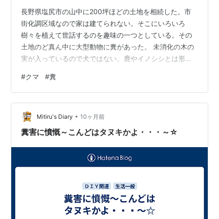
長野県塩尻市の山中に200坪ほどの土地を相続した。市
街化調区域なので家は建てられない。そこにいろいろ
樹々を植えて世話するのを趣味の一つとしている。その
土地のど真ん中に大型動物に糞があった。 未消化の木の
実が入っているので犬ではない。鹿やイノシシとは形が
違う。猿にしては大きすぎる。クマの糞ではないかと思
#
クマ
#
糞
う。気持ちが悪くなった方がいると申し訳ないが写真を
載せる。 実はここはそれほど山の中ではなく、すぐ近く
を国道20号バイパスが走っており、自動車の騒音が一日
•
じゅう響くところである。木の陰で少し窪地になってお
Mitiru's Diary
10ヶ月前
り周りからは見えにくいところではあるが、クマだとす
糞害に憤慨～こんどはタヌキかよ・・・～☆
ると人慣れするにもほどがある。 ちなみに早朝…