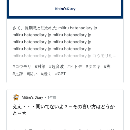
さて、長期戦と思われた mitiru.hatenadiary.jp
mitiru.hatenadiary.jp mitiru.hatenadiary.jp
mitiru.hatenadiary.jp mitiru.hatenadiary.jp
mitiru.hatenadiary.jp mitiru.hatenadiary.jp
mitiru.hatenadiary.jp mitiru.hatenadiary.jp コウモリ対策
でしたが、実は最後に気配を確認してから１ヶ月間平
#
コウモリ
#
対策
#
超音波
#
ヒトデ
#
タヌキ
#
糞
穏。 屋外の超音波機器２台体制に加え、侵入してくる壁
#
足跡
#
闘い
#
続く
#
GPT
内に乾燥ヒトデ粉末を仕込んでからは確認出来ず。 「あ
あ、収束したか・…
•
Mitiru's Diary
1年前
ええ・・・聞いてないよ？～その言い方はどうか
と～☆