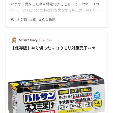
います。糞をした鳥を特定できることって、ヤマドリや
ハト、カワセミなど 特徴的な糞をする鳥以外、珍しいと
思います。
#
ホオジロ
#
糞
#
乙女高原
•
Mitiru's Diary
1ヶ月前
【保存版】やり切った～コウモリ対策完了～☆