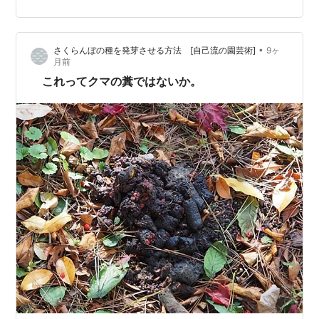
•
さくらんぼの種を発芽させる方法 [自己流の園芸術]
9ヶ
月前
これってクマの糞ではないか。