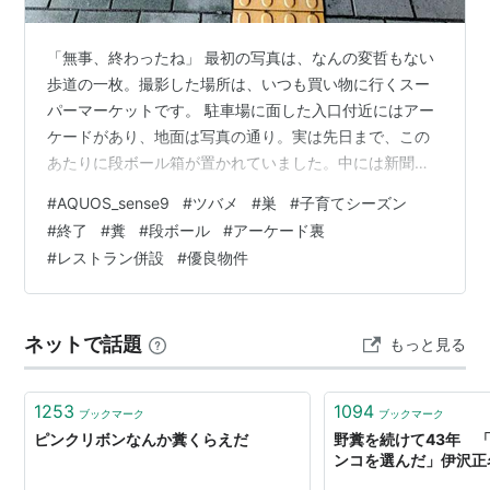
「無事、終わったね」 最初の写真は、なんの変哲もない
歩道の一枚。撮影した場所は、いつも買い物に行くスー
パーマーケットです。 駐車場に面した入口付近にはアー
ケードがあり、地面は写真の通り。実は先日まで、この
あたりに段ボール箱が置かれていました。中には新聞
紙。理由は――ツバメです。 ツバメが屋根裏の照明の出
#
AQUOS_sense9
#
ツバメ
#
巣
#
子育てシーズン
っ張りに巣を作り、子育ての真っ最中でした。当然なが
#
終了
#
糞
#
段ボール
#
アーケード裏
らヒナは巣の外へ糞をしますので、場合によってはお客
#
レストラン併設
#
優良物件
さんに命中する可能性もあります。そこで、お店の方が
段ボール箱で糞を受けるという対策をしていたようで
す。 その段ボール箱がなくなっていて、巣を見上げる
ネットで話題
もっと見る
と、巣はあるもののツバメの姿はなし。どうやら今シ…
1253
1094
ブックマーク
ブックマーク
ピンクリボンなんか糞くらえだ
野糞を続けて43年 
ンコを選んだ」伊沢正