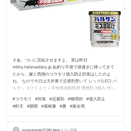
さあ、ついに完結させますよ。 実は昨日
mitiru.hatenadiary.jp 鮎釣り不発で昼過ぎに帰ってきて
たから、嫁と西側のコウモリ侵入防止対策はしたのよ
ね。 なので今日は天井裏で忌避剤焚いて レック(LEC) バ
ルサン ネズミよけ + 不快害虫駆除用 燻煙剤 3個入 (6~8
畳・10~13㎡ 相当空間) 水始動タイプ/有効成分ぺルメト
#
コウモリ
#
対策
#
忌避剤
#
物理的
#
侵入防止
リン配合 バルサン Amazon ↑これね 少し放置して屋根
#
軒天
#
隙間
#
屋根裏
#
糞
#
家全周
裏に居たら追い出してから本丸の西側を塞ぐ予定。 屋根
裏はウンコで汚れまくってる事を想定し ヘッドライト、
ゴーグル、防毒マスクで完全防御で挑みます。 外に出て
行ったら、たいーほされそう（笑） ここ…
•
rurutyansuki1126’s blog
2ヶ月前