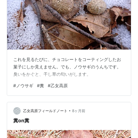
これを見るたびに、チョコレートをコーティングしたお
菓子にしか見えません。でも、ノウサギのうんちです。
臭いをかぐと、干し草の匂いがします。
#
ノウサギ
#
糞
#
乙女高原
•
乙女高原フィールドノート
8ヶ月前
糞on糞