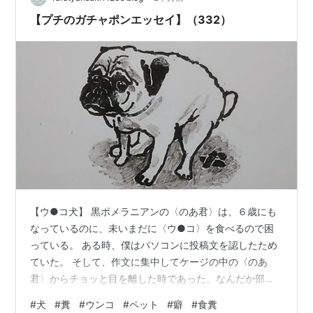
【プチのガチャポンエッセイ】（332）
【ウ●コ犬】 黒ポメラニアンの〈のあ君〉は、６歳にも
なっているのに、未いまだに〈ウ●コ〉を食べるので困
っている。 ある時、僕はパソコンに投稿文を認したため
ていた。 そして、作文に集中してケージの中の〈のあ
君〉からチョッと目を離した時であった。なんだか部屋
に異臭が漂ってきたのだ。 ハッとして振り向くと、〈の
#
犬
#
糞
#
ウンコ
#
ペット
#
癖
#
食糞
あ君〉は１本の立派なウ●コ咥えていて、ウ●コの半分