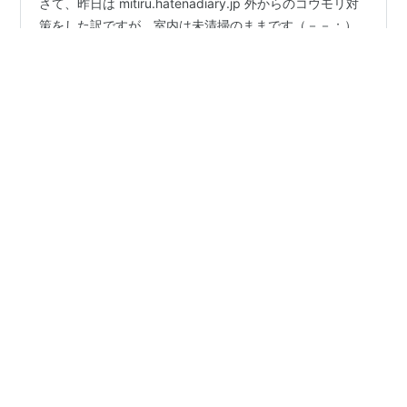
さて、昨日は mitiru.hatenadiary.jp 外からのコウモリ対
策をした訳ですが、室内は未清掃のままです（－－；）
なので嫁と協力して清掃します。 ココですよ。 前回開け
たらウンコが落ちてきて、今回の一連の対策の切っ掛け
になりました。 一応、糞が落ちても良いように準備。 う
わぁ。。。※お食事中の方すいません 凄い量に凄いドブ
#
コウモリ
#
室内
#
清掃
#
糞
#
効果
#
ランチ