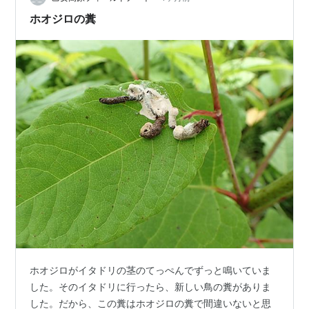
か庭全体に敷くわけにはいきません。 忌避剤も撒くので
ホオジロの糞
すが、月４０００円以上の出費です。定年退職…
ホオジロがイタドリの茎のてっぺんでずっと鳴いていま
した。そのイタドリに行ったら、新しい鳥の糞がありま
した。だから、この糞はホオジロの糞で間違いないと思