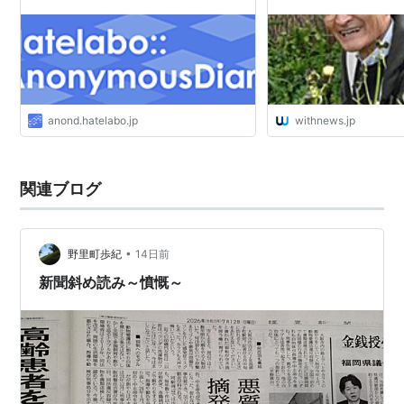
anond.hatelabo.jp
withnews.jp
関連ブログ
•
野里町歩紀
14日前
新聞斜め読み～憤慨～