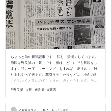
ちょっと前の新聞記事です。 私も「憤慨」しています。
原因は野良猫の「糞」です。猫は、どこにでも糞尿をし
ます。特に一度「マーキング」をすれば、繰り返し、繰
り返しやって来ます。草引きをした後などは、地面の固
さがちょうど良いのでしょうか。必ずやられます。その
後、草が生えてもそこでします。 狂犬病や人に危害を加
#
野良猫
#
糞
#
憤慨
#
糞害
える恐れがある犬の場合、保健所が捕獲しますが、猫は
おそらく放置。害虫と違って個人で駆除することも法律
で禁止されているようです。つまりやりたい放題です。
•
プラスチック製の猫避けマットを敷いていますが、まさ
乙女高原フィールドノート
1ヶ月前