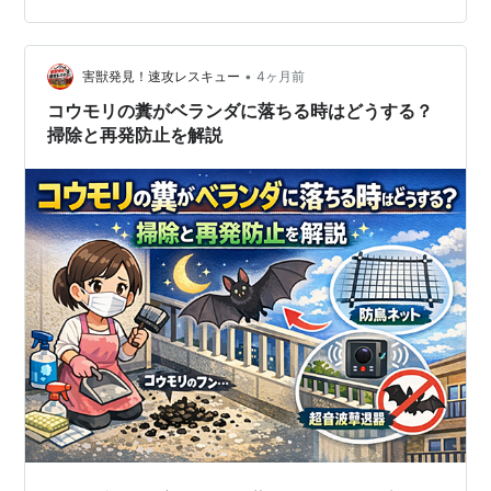
が口からハミ出ている。 〈わっ❗️ヤバイ❗️〉 吐き出させる
ために僕は色々手を尽くすのだが、ケージに手を入れた
•
だけでも「ウゥ～～～ッ❗️」と威嚇してくる始末だ。 ウ●
害獣発見！速攻レスキュー
4ヶ月前
コのためなら本気で噛みついてくるのでどうしようもな
コウモリの糞がベランダに落ちる時はどうする？
い。 「コラッ❗️食べるなっ…
掃除と再発防止を解説