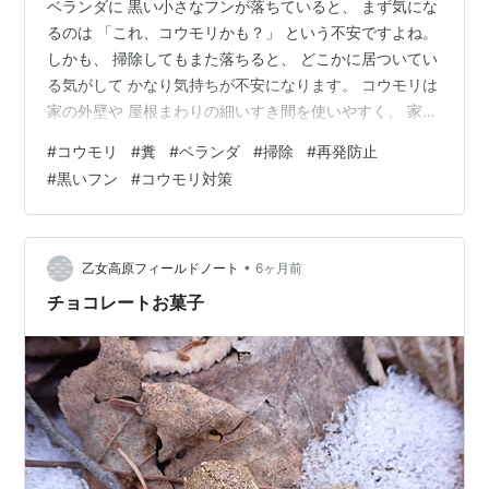
ベランダに 黒い小さなフンが落ちていると、 まず気にな
るのは 「これ、コウモリかも？」 という不安ですよね。
しかも、 掃除してもまた落ちると、 どこかに居ついてい
る気がして かなり気持ちが不安になります。 コウモリは
家の外壁や 屋根まわりの細いすき間を使いやすく、 家の
近くにとどまると、 フンが同じ場所に落ち続けることが
#
コウモリ
#
糞
#
ベランダ
#
掃除
#
再発防止
あります。 掃除だけで終わらせると、 また同じことが起
#
黒いフン
#
コウモリ対策
こる可能性が高いです。 この記事では、 ベランダに落ち
る コウモリのフンをどう掃除するか、 そしてまた落ちな
いようにするために どこを見直せばいいのかを、 順番に
解説します。 ベランダに落ちる黒いフンはコウモリのサ
•
乙女高原フィールドノート
6ヶ月前
インにな…
チョコレートお菓子