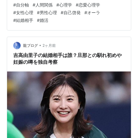
提言する、 ・穏やかである ・落ち着いている ・冷静沈
#
自分軸
#
人間関係
#
心理学
#
恋愛心理学
着である ・雰囲気がある ・癒される空気感 をバランス
#
女性心理
#
男性心理
#
自己啓発
#
オーラ
よく持っている人です つまりは、癒しオーラが出ている
#
結婚相手
#
婚活
人がモテ男子です 自身の整えをしたい人は、偽者に騙さ
れないこと これが大事です 常に本物から、情報を得るこ
とが、 失敗せず時間の浪費に…
•
龍ブログ
2ヶ月前
吉高由里子の結婚相手は誰？旦那との馴れ初めや
妊娠の噂を独自考察