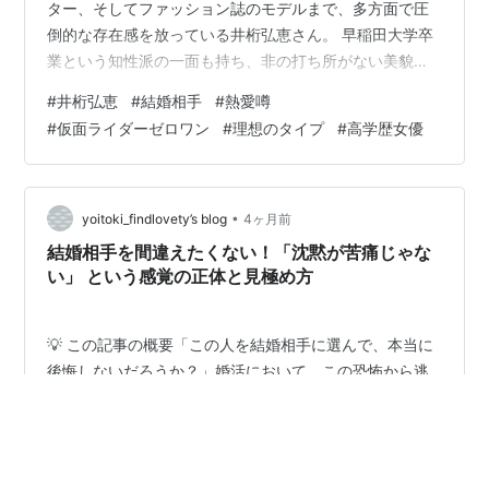
ター、そしてファッション誌のモデルまで、多方面で圧
倒的な存在感を放っている井桁弘恵さん。 早稲田大学卒
業という知性派の一面も持ち、非の打ち所がない美貌を
誇る彼女だけに、ファンやメディアが最も注目している
#
井桁弘恵
#
結婚相手
#
熱愛噂
のは「誰が彼女の結婚相手になるのか？」という一点で
#
仮面ライダーゼロワン
#
理想のタイプ
#
高学歴女優
す。 ネット上では「実はもう極秘交際している相手がい
るのでは？」 「これだけの美女なら理想も相当高いは
ず」といった、彼女の私生活を巡る憶測が絶えません。
結論から申し上げますと、井桁弘恵さんは現在独身であ
•
yoitoki_findlovety’s blog
4ヶ月前
り、公式に発表された結婚相手や特定の熱愛パー…
結婚相手を間違えたくない！「沈黙が苦痛じゃな
い」 という感覚の正体と見極め方