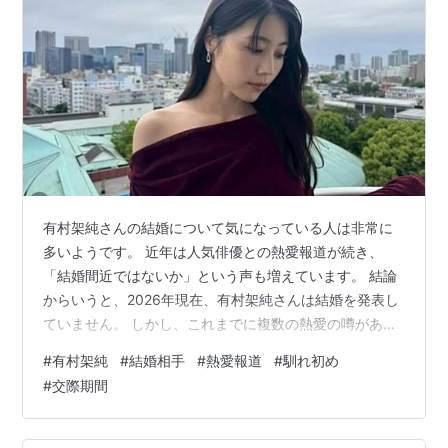
有村架純さんの結婚について気になっている人は非常に
多いようです。 近年は人気俳優との熱愛報道が続き、
「結婚間近ではないか」という声も増えています。 結論
からいうと、2026年現在、有村架純さんは結婚を発表し
ていません。 しかし、これまでに複数の熱愛の噂があ
り、その中でも特に注目された相手との関係性から将来
#
有村架純
#
結婚相手
#
熱愛報道
#
馴れ初め
の結婚の可能性がたびたび話題になっています。 この記
#
交際期間
事では、有村架純さんの現在の結婚状況、熱愛相手とさ
れる人物、馴れ初めや出会い、交際期間の噂、過去の破
局説まで詳しく解説します。 検索している人が知りたい