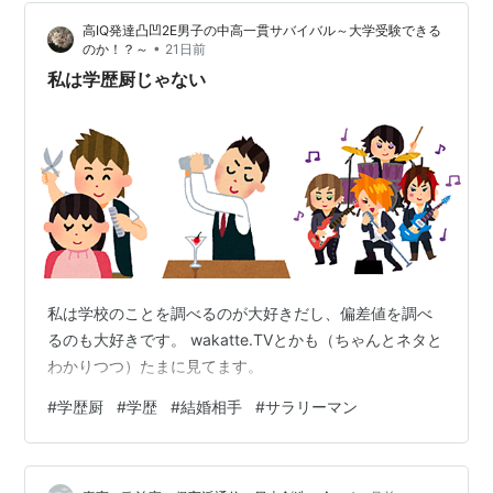
高IQ発達凸凹2E男子の中高一貫サバイバル～大学受験できる
•
のか！？～
21日前
私は学歴厨じゃない
私は学校のことを調べるのが大好きだし、偏差値を調べ
るのも大好きです。 wakatte.TVとかも（ちゃんとネタと
わかりつつ）たまに見てます。
#
学歴厨
#
学歴
#
結婚相手
#
サラリーマン