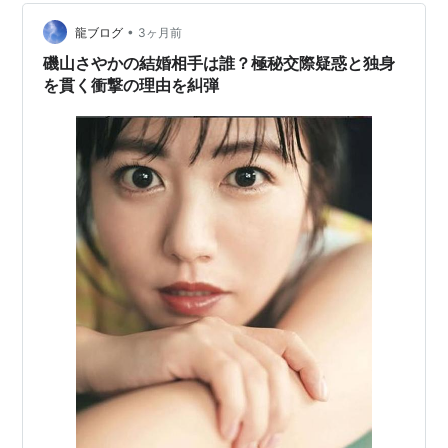
伝えします。 感情論ではなく、ロジカルに「一生モノの
パートナー」を見つけるためのヒントを、…
•
龍ブログ
3ヶ月前
磯山さやかの結婚相手は誰？極秘交際疑惑と独身
を貫く衝撃の理由を糾弾