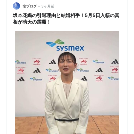
疑問を一つずつ整理しながら見ていきましょう。 有村架
•
龍ブログ
3ヶ月前
純は現在結婚しているのか 結婚の噂が絶…
坂本花織の引退理由と結婚相手！5月5日入籍の真
相が晴天の霹靂！