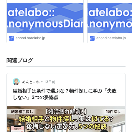
anond.hatelabo.jp
anond.hatelabo.jp
関連ブログ
•
めんと～れ
13日前
結婚相手は条件で選ぶな？物件探しに学ぶ「失敗
しない」3つの妥協点