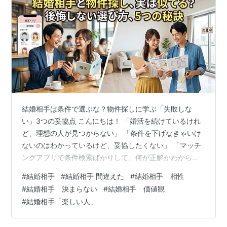
結婚相手は条件で選ぶな？物件探しに学ぶ「失敗しな
い」3つの妥協点 こんにちは！ 「婚活を続けているけれ
ど、理想の人が見つからない」 「条件を下げなきゃいけ
ないのはわかっているけど、妥協したくない」 「マッチ
ングアプリで条件検索ばかりして、何が正解かわからな
くなった……」 そんな悩みをお持ちではありませんか？
#
結婚相手
#
結婚相手 間違えた
#
結婚相手 相性
実は、「結婚相手探し」と「物件探し」は、驚くほどプ
#
結婚相手 決まらない
#
結婚相手 価値観
ロセスが似ています。 この記事では、婚活に疲れてしま
#
結婚相手「楽しい人」
ったあなたへ、不動産選びの視点を取り入れることで
「自分にとって本当に大切な条件」を整理する方法をお