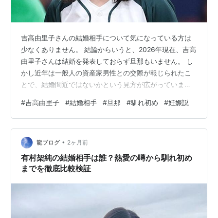
吉高由里子さんの結婚相手について気になっている方は
少なくありません。 結論からいうと、2026年現在、吉高
由里子さんは結婚を発表しておらず旦那もいません。 し
かし近年は一般人の資産家男性との交際が報じられたこ
とで、結婚間近ではないかという見方が広がっていま
す。 また、妊娠や出産、子供に関する噂も検索されるこ
#
吉高由里子
#
結婚相手
#
旦那
#
馴れ初め
#
妊娠説
とが増えていますが、その多くは憶測によるものです。
本記事では、吉高由里子さんの結婚相手と噂された男性
の人物像や馴れ初め、交際期間、入籍の可能性、妊娠や
•
出産に関する真相まで詳しく解説します。 吉高由里子は
龍ブログ
2ヶ月前
結婚している？現在の最新状況 過去に語っていた結婚観
有村架純の結婚相手は誰？熱愛の噂から馴れ初め
独身を続けている理由 結婚相手候補…
までを徹底比較検証