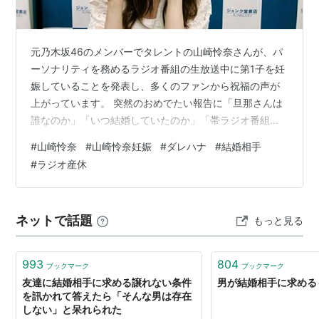
元乃木坂46のメンバーでタレントの山崎怜奈さんが、パ
ーソナリティを務めるラジオ番組の生放送中に第1子を妊
娠していることを発表し、多くのファンから祝福の声が
上がっています。 突然のおめでたい報告に「旦那さんは
誰なのか」「いつ結婚していたのか」「帯ラジオ番組の
産休期間はいつからいつまでなのか」と疑問を持つ人が
#
山崎怜奈
#
山崎怜奈妊娠
#
ダレハナ
#
結婚相手
急増しています。 結論からお伝えすると、お相手の旦那
#
ラジオ産休
さんは一般男性とみられ、ラジオ番組の産休に入る時期
は出産予定時期に合わせた秋頃からとなる見通しです。
この記事では、山崎怜奈さんの結婚相手や妊娠報告の真
ネットで話題
もっと見る
相、今後のラジオ出演と休演期間、さらにおめでたいニ
ュースに合わせた暮らしの備えについて詳し…
993
804
ブックマーク
ブックマーク
友達に結婚相手に求める譲れない条件
男が結婚相手に求める
を訊かれて答えたら「そんな男は存在
しない」と呆れられた