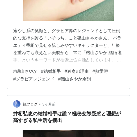
癒やし系の笑顔と、グラビア界のレジェンドとして圧倒
的な支持を誇る「いそっち」こと磯山さやかさん。 バラ
エティ番組で見せる親しみやすいキャラクターと、年齢
を重ねても衰えない美貌から、常に「磯山さやか 結婚 相
手」というキーワードが検索上位を独占しています。 世
間では「実はもう結婚しているのではないか？」 「特定
#
磯山さやか
#
結婚相手
#
独身の理由
#
熱愛噂
の相手と極秘に愛を育んでいるはずだ」といった憶測が
#
グラビアレジェンド
#
磯山さやか余韻
後を絶ちません。 結論から申し上げますと、磯山さやか
さんは現在独身であり、公式に発表された結婚相手や特
定の交際相手も存在しません。 過去にはプロ野球選手や
共演者との熱愛が噂されましたが、いずれも決定的な証
•
龍ブログ
3ヶ月前
拠はなく、本人もバラエティ番組などで…
井桁弘恵の結婚相手は誰？極秘交際疑惑と理想が
高すぎる私生活を摘出