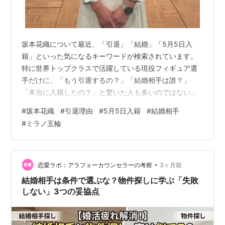
坂本花織について最近、「引退」「結婚」「5月5日入
籍」といった気になるキーワードが検索されています。
特に世界トップクラスで活躍している現役フィギュア選
手だけに、「もう引退するの？」「結婚相手は誰？」
「本当に入籍したの？」と驚いた人も多いのではないで
しょうか。 結論から言えば、現時点で坂本花織さんが正
#
坂本花織
#
引退理由
#
5月5日入籍
#
結婚相手
式に引退や結婚を発表した事実は確認されていません。
#
ミラノ五輪
しかし、一部の噂やSNSでの憶測、フィギュア界特有の
年齢事情などが重なり、「引退説」や「結婚説」が広ま
っている状態です。 この記事では、坂本花織さんの引退
理由と噂される背景、結婚相手説、さらに“5月5日入籍
•
恋愛ラボ：アラフォーカウンセラーの考察
3ヶ月前
説”の真相まで詳しく整理して解説します。…
結婚相手は条件で選ぶな？物件探しに学ぶ「失敗
しない」3つの妥協点