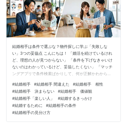
結婚相手は条件で選ぶな？物件探しに学ぶ「失敗しな
い」3つの妥協点 こんにちは！ 「婚活を続けているけれ
ど、理想の人が見つからない」 「条件を下げなきゃいけ
ないのはわかっているけど、妥協したくない」 「マッチ
ングアプリで条件検索ばかりして、何が正解かわからな
くなった……」 そんな悩みをお持ちではありませんか？
#
結婚相手
#
結婚相手 間違えた
#
結婚相手 相性
実は、「結婚相手探し」と「物件探し」は、驚くほどプ
#
結婚相手 決まらない
#
結婚相手 価値観
ロセスが似ています。 この記事では、婚活に疲れてしま
#
結婚相手「楽しい人」
#
結婚するきっかけ
ったあなたへ、不動産選びの視点を取り入れることで
#
結婚するために
#
結婚相手の条件
「自分にとって本当に大切な条件」を整理する方法をお
#
結婚相手の見分け方
伝えします。 感情論ではなく、ロジカルに「一生モノの
パートナー」を見つけるためのヒントを、…