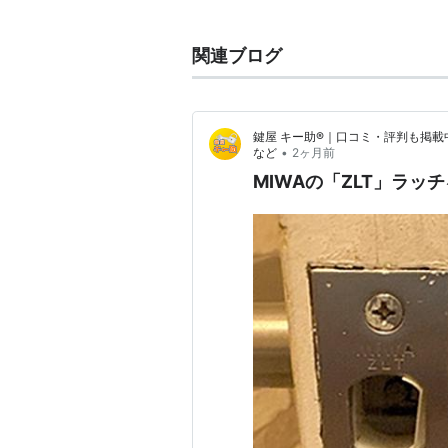
→綾瀬はるか
関連ブログ
鍵屋 キー助®｜口コミ・評判も掲載
•
など
2ヶ月前
MIWAの「ZLT」ラッ