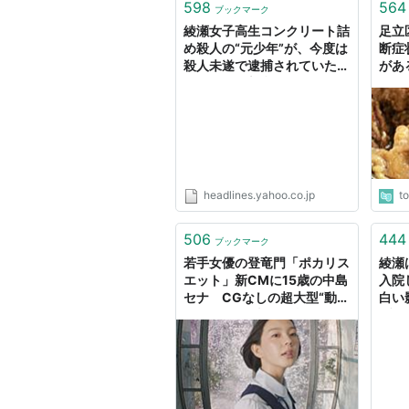
598
564
ブックマーク
綾瀬女子高生コンクリート詰
足立
め殺人の“元少年”が、今度は
断症
殺人未遂で逮捕されていた！
があ
（デイリー新潮） - Yahoo!
信する
ニュース
headlines.yahoo.co.jp
t
506
444
ブックマーク
若手女優の登竜門「ポカリス
綾瀬
エット」新CMに15歳の中島
入院
セナ CGなしの超大型“動
白い
く”セット爆走で綾瀬はる
ブン）
か、川口春奈に続く（1/3）
| ねとらぼ