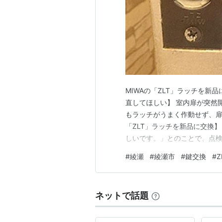
MIWAの「ZLT」ラッチを新
直してほしい】 室内扉が突然
もラッチがうまく作動せず、扉
「ZLT」ラッチを新品に交換
しいです。」とのことで、点検
常に作動しない状態であること
#
綾瀬
#
綾瀬市
#
鍵交換
#
Z
品やバネが組み込まれており
閉不良につながります。 その
ネットで話題