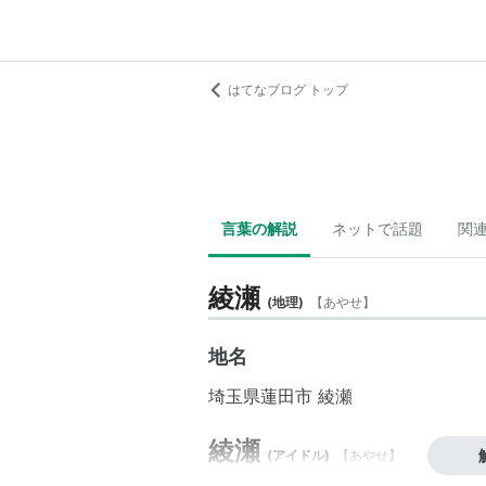
はてなブログ トップ
言葉の解説
ネットで話題
関
綾瀬
(
地理
)
【
あやせ
】
地名
埼玉県
蓮田市
綾瀬
綾瀬
(
アイドル
)
【
あやせ
】