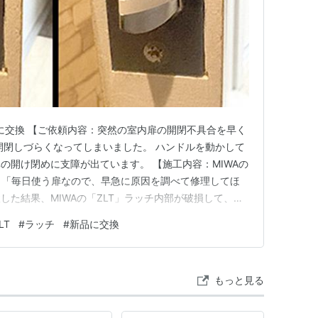
品に交換 【ご依頼内容：突然の室内扉の開閉不具合を早く
開閉しづらくなってしまいました。 ハンドルを動かして
の開け閉めに支障が出ています。 【施工内容：MIWAの
】 「毎日使う扉なので、早急に原因を調べて修理してほ
した結果、MIWAの「ZLT」ラッチ内部が破損して、正
が判明しました。 なお、ラッチの中には複数の可動部
LT
#
ラッチ
#
新品に交換
、これらが破損するとハンドル操作に連動しなくなり、開
ため、破…
もっと見る