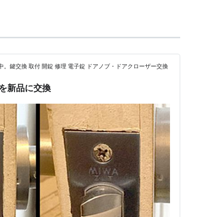
中。鍵交換 取付 開錠 修理 電子錠 ドアノブ・ドアクローザー交換
チを新品に交換