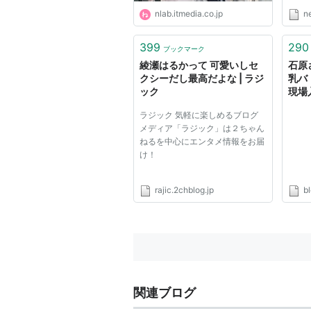
nlab.itmedia.co.jp
n
399
290
ブックマーク
綾瀬はるかって 可愛いしセ
石原
クシーだし最高だよな | ラジ
乳バ
ック
現場入
報 
ラジック 気軽に楽しめるブログ
メディア「ラジック」は２ちゃん
ねるを中心にエンタメ情報をお届
け！
rajic.2chblog.jp
bl
関連ブログ