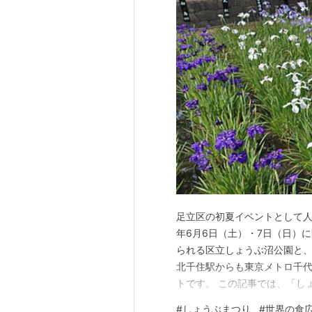
足立区の初夏イベントとして人気
年6月6日（土）・7日（日）
られる区立しょうぶ沼公園と
北千住駅からも東京メトロ千
トです。 この記事では、「し
場、アクセス、見どころ、北
#
しょうぶまつり
#
世界の食