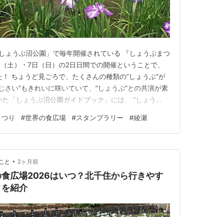
「しょうぶ沼公園」で毎年開催されている 『しょうぶまつ
6日（土）・7日（日）の2日日間での開催ということで、
た！ ちょうど見ごろで、たくさんの種類の”しょうぶ”が
じさい”もきれいに咲いていて、”しょうぶ”との共演が素
いた「しょうぶ沼公園ガイドブック」には、 ”しょう
ていたので、 調べつつゆっくりと眺めながら楽しみまし
まつり
#
世界の食広場
#
スタンプラリー
#
綾瀬
前にある「ハト広場」で同時開催されている『世界の食広
…
•
こと
2ヶ月前
食広場2026はいつ？北千住から行きやす
トを紹介