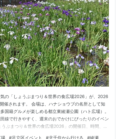
の「しょうぶまつり＆世界の食広場2026」が、2026
に開催されます。 会場は、ハナショウブの名所として知
、多国籍グルメが楽しめる都立東綾瀬公園（ハト広場）。
代田線で行きやすく、週末のおでかけにぴったりのイベン
ょうぶまつり＆世界の食広場2026」の開催日、時間、会
千住方面から行くときのポイントをまとめて紹介します。
広場
#
足立区イベント
#
北千住から行ける
#
綾瀬