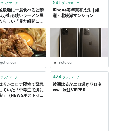
541
ブックマーク
ブックマーク
区綾瀬に一度食べると禁
iPhone毎年買替え法｜綾
状が出る凄いラーメン屋
瀬・北綾瀬マンション
るらしい「見た瞬間に確
ヤバさ」 - Togetter
ogetter.com
note.com
424
ブックマーク
ブックマーク
はるかコロナ陽性で緊急
綾瀬はるかエロ過ぎワロタ
していた「中等症で肺に
ww : 妹はVIPPER
影」（NEWSポストセ
 - Yahoo!ニュース