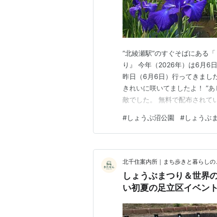
”北綾瀬駅”のすぐそばにある
り』 今年（2026年）は6月
昨日（6月6日）行ってきまし
きれいに咲いてましたよ！ ”あ
敵でした。 無料で配布されて
ぶ”の品種が詳しく紹介がされ
#
しょうぶ沼公園
#
しょうぶ
た。 また、お隣の”綾瀬駅”
場』と合同で”スタンプラリー
北千住案内所｜まち歩きと暮らしの
しょうぶまつり＆世界の
い初夏の足立区イベン