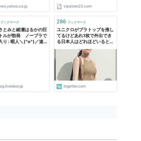
ews.yahoo.co.jp
vipsister23.com
286
ブックマーク
ブックマーク
さとみと綾瀬はるかの巨
ユニクロがブラトップを推し
トルが勃発 ノーブラで
てるけどあれ1枚で外出でき
り : 暇人＼(^o^)／速
る日本人はどれほどいるとい
- ライブドアブログ
うのか「家の中では綾瀬はる
かになってるけど…」
og.livedoor.jp
togetter.com