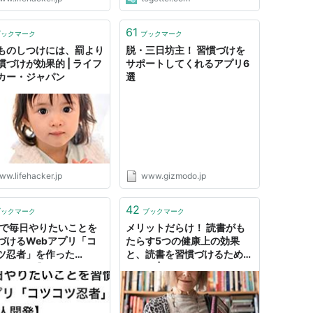
61
ブックマーク
ブックマーク
ものしつけには、罰より
脱・三日坊主！ 習慣づけを
慣づけが効果的 | ライフ
サポートしてくれるアプリ6
カー・ジャパン
選
ww.lifehacker.jp
www.gizmodo.jp
42
ブックマーク
ブックマーク
xtで毎日やりたいことを
メリットだらけ！ 読書がも
づけるWebアプリ「コ
たらす5つの健康上の効果
ツ忍者」を作った
と、読書を習慣づけるための
️【個人開発】 - Qiita
ヒント | Business Insider
Japan