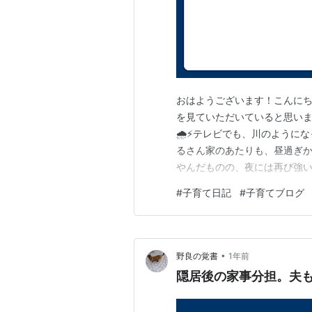
おはようございます！こんに
を見ていただいていると思いま
🌧️⚡テレビでも、川のように
るさん家のあたりも、昼過ぎ
やんだものの、夜には再び強い
「雷がうるさくて眠れない」
#
子育て日記
#
子育てブログ
たら？」と言いったら、水だけ
動：弟くんとプール問題 さて
•
野良の覚書
1年前
隠居後の家事分担。夫