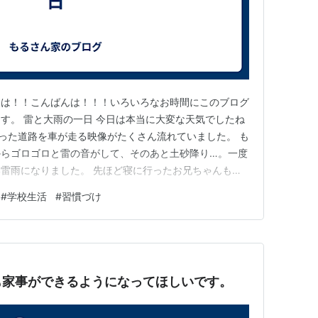
ちは！！こんばんは！！！いろいろなお時間にこのブログ
す。 雷と大雨の一日 今日は本当に大変な天気でしたね
なった道路を車が走る映像がたくさん流れていました。 も
からゴロゴロと雷の音がして、そのあと土砂降り…。一度
雷雨になりました。 先ほど寝に行ったお兄ちゃんも
と起きてきてしまうほど。「眠れないなら英単語でも覚え
#
学校生活
#
習慣づけ
飲のんで一度寝にいってしまいました😅 朝のひと騒
、本日のひと騒動の原因は…
も家事ができるようになってほしいです。