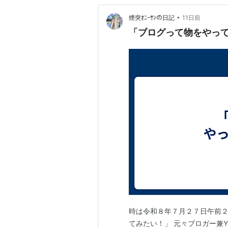
•
煙突ｵﾆｰｻﾝの日記
11日前
「ブログって物をやっ
時は令和８年７月２７日午前２
てみたい！」 元々ブロガー兼Y