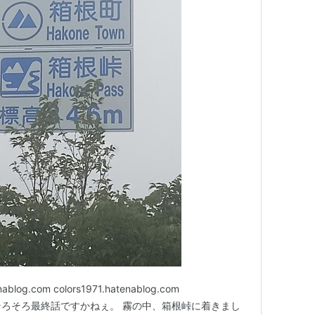
log.com colors1971.hatenablog.com
log.com そろそろ最終話ですかねぇ。 霧の中、箱根峠に着きまし