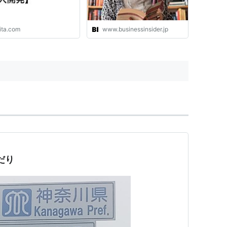
ita.com
www.businessinsider.jp
だり