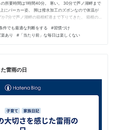
らの所要時間は1時間40分。 寒い。 30分で芦ノ湖畔まで
の上にパーカー姿。 脚は撥水加工のズボンなので体温が
ずか7分で芦ノ湖畔の箱根町港まで下りてきた。 箱根の
 今いる場所は「箱根町港」。もう1つの港は「元箱根
条件でも最適な判断をする
#
習慣づけ
バスが1台。 関西国際…
ば楽あり
#
「当たり前」な毎日は楽しくない
じた雷雨の日