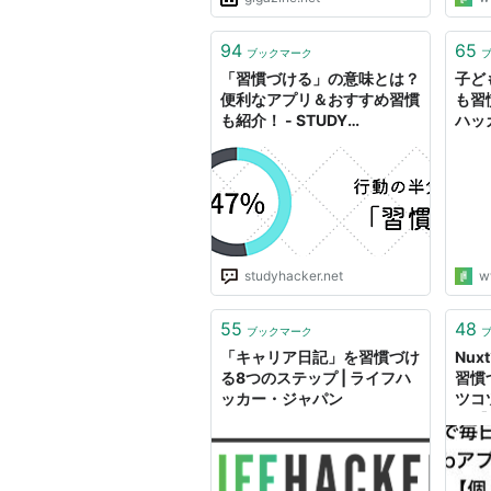
94
65
ブックマーク
「習慣づける」の意味とは？
子ど
便利なアプリ＆おすすめ習慣
も習
も紹介！ - STUDY
ハッ
HACKER（スタディーハッ
カー）｜社会人の勉強法＆英
語学習
studyhacker.net
w
55
48
ブックマーク
「キャリア日記」を習慣づけ
Nu
る8つのステップ | ライフハ
習慣
ッカー・ジャパン
ツコ
🏃‍♀