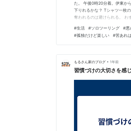
た。 午後0時20分着。伊東か
下りれるかな？ Tシャツ一枚
奪われるのは避けられる。 わ
芦ノ湖畔って、間違えやすい。
#
生活
#
ソロツーリング
#
悪
港」。 箱根登山バスの右に貸切
#
孤独だけど楽しい
#
苦あれ
•
もるさん家のブログ
1年前
習慣づけの大切さを感