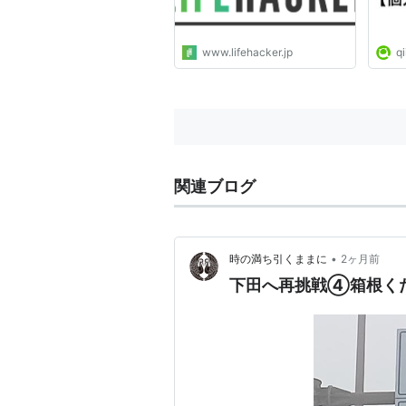
www.lifehacker.jp
qi
関連ブログ
•
時の満ち引くままに
2ヶ月前
下田へ再挑戦④箱根く