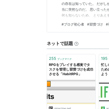
の存在は知っていた。 だがし
当に突然なのだ。 思い立った
何も知らないため、 とりあえず
も便利な時代である。 開設自
#
ブログ初心者
#
習慣づけ
#
に。 時間も時間だったため、
を書いている今に至る。 さて
ネットで話題
255
195
ブックマーク
RPGをプレイする感覚でタ
忙し
スクを管理し習慣づけを成功
ため
させる「HabitRPG」
よう
ャパ
gigazine.net
w