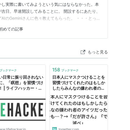
かし実際に書いてみようという気にはならなかった。本
が吉日。早速開設してみることに。 開設するにあたり、
AIのGeminiさんに色々教えてもらった。 ・・・とって
体はとても簡単だった、それこそ拍子抜けするくらい
初めての記事
プロフだけテキトーに作ってその時は寝た。 そしてこれ
、ほ…
もっと見る
158
ブックマーク
ブックマーク
い日常に振り回されない
日本人にマスクつけることを
に、「瞑想」を習慣づけ
習慣づけてくれたのはもしか
！ | ライフハッカー・ジ
したらみんなの嫌われ者のア
ン
イツだったのかも…？→「だ
が許さん」「でも滅べ」
ww.lifehacker.jp
togetter.com