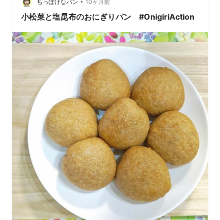
•
た塩漬け？浅漬け？です。 昨年までの支援対象は、途上
ちっぽけなパン
10ヶ月前
国でしたが、今年からは日本の子供たちも支援対象…
小松菜と塩昆布のおにぎりパン #OnigiriAction