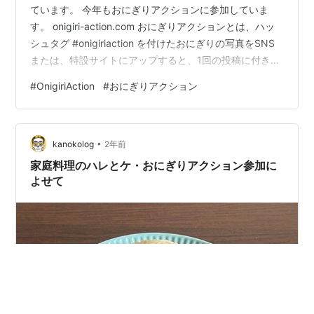
ています。 今年もおにぎりアクションに参加していま
す。 onigiri-action.com おにぎりアクションとは、ハッ
シュタグ #onigiriaction を付けたおにぎりの写真をSNS
または、特設サイトにアップすると、1回の投稿に付き
100円を協賛企業がアフリカ・アジアの子供の給食費に寄
#
OnigiriAction
#
おにぎりアクション
付するというもの。 参加費用は発生しません。 今年は、
11月16日まで おにぎりは手作りでなくてOKです。 SNS
をやっている方は、参加してみてはいかがでしょう 私は
•
Instagramで参加しています♪ View this post on Instagr…
kanokolog
2年前
家庭料理のハレとケ・おにぎりアクション参加に
よせて