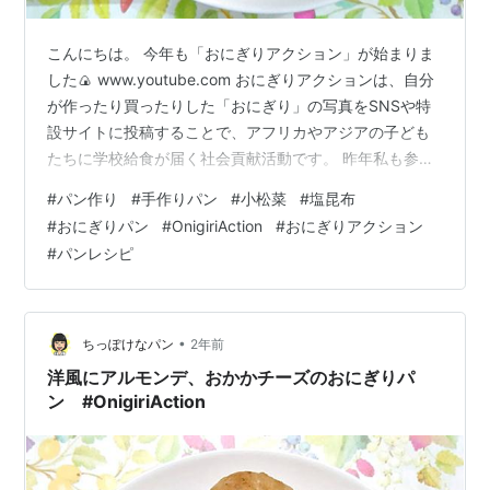
こんにちは。 今年も「おにぎりアクション」が始まりま
した🍙 www.youtube.com おにぎりアクションは、自分
が作ったり買ったりした「おにぎり」の写真をSNSや特
設サイトに投稿することで、アフリカやアジアの子ども
たちに学校給食が届く社会貢献活動です。 昨年私も参加
しました！ chippocket.hatenablog.com 2025年の開催
#
パン作り
#
手作りパン
#
小松菜
#
塩昆布
期間はは10月7日～11月15日です。 もちろん今年もパン
#
おにぎりパン
#
OnigiriAction
#
おにぎりアクション
から参加します♪ 具材は何にしよう？🤔 そういえば先日
#
パンレシピ
小松菜🥬が安くてたくさん買ったのはいいけど、だんだ
ん傷んできている😨！ あとはアルモンデ、塩昆布を使お
う😊 ということで今回は、「小松菜…
•
ちっぽけなパン
2年前
洋風にアルモンデ、おかかチーズのおにぎりパ
ン #OnigiriAction