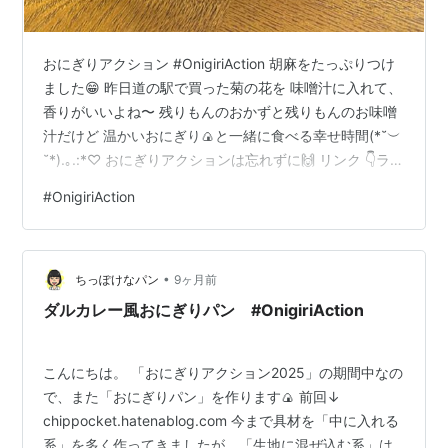
おにぎりアクション #OnigiriAction 胡麻をたっぷりつけ
ました😁 昨日道の駅で買った菊の花を 味噌汁に入れて、
香りがいいよね〜 残りもんのおかずと残りもんのお味噌
汁だけど 温かいおにぎり🍙と一緒に食べる幸せ時間(*˘︶
˘*).｡.:*♡ おにぎりアクションは忘れずに🙌 リンク 👇ラン
キング参加中！応援クリックしていただけると嬉しいで
#
OnigiriAction
す📘✨ にほんブログ村 ランキング参加中【公式】2025
年開設ブログランキング参加中車中泊ランキング参加中
はてなブログ【シニア部門】
•
ちっぽけなパン
9ヶ月前
ダルカレー風おにぎりパン #OnigiriAction
こんにちは。 「おにぎりアクション2025」の期間中なの
で、また「おにぎりパン」を作ります🍙 前回↓
chippocket.hatenablog.com 今まで具材を「中に入れる
系」を多く作ってきましたが、「生地に混ぜ込む系」は