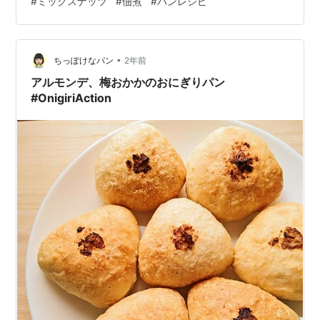
#
ミックスナッツ
#
佃煮
#
パンレシピ
chippocket.hatenablog.com そういえば、「えびくる
み」という佃煮があることを思い出しました。 （えびの
種類は違うけど） （画像引用：7品目「えびくるみ」：
水産…
•
ちっぽけなパン
2年前
アルモンデ、梅おかかのおにぎりパン
#OnigiriAction