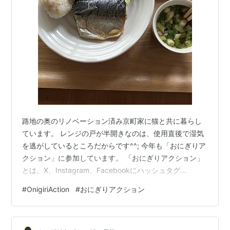
路地の奥のリノベーション済み京町家に猫と共に暮らし
ています。 レンジの戸が半開きなのは、使用直後で湿気
を逃がしているところだからです^^; 今年も「おにぎりア
クション」に参加しています。 「おにぎりアクション」
とは、X、Instagram、Facebookにハッシュタグ
#OnigiriAction をつけて、おにぎりの写真をアップする
#
OnigiriAction
#
おにぎりアクション
と、TABLE FOR TWO という団体を通じて途上国の学校
給食の支援が行われるというキャンペーン投稿者に費用
はかかりません。 小皿のサクランボは山形土産にもらっ