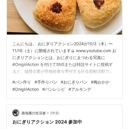
こんにちは。 おにぎりアクション2024が10/3（木）〜
11/16（土）に開催されています🍙 www.youtube.com お
にぎりアクションとは、おにぎりにまつわる写真に
#OnigiriAction を付けてSNSまたは特設サイトに投稿す
ると、協賛企業が学校給食を寄付する社会貢献活動で
す。 1枚の投稿につき、TABLE FOR TWOを通じて給食5
#
パン作り
#
手作りパン
#
おにぎりパン
#
梅おかか
食分（100円）がアフリカ・アジアの子どもたちに届けら
#
OnigiriAction
#
パンレシピ
#
アルモンデ
れ、食の不均衡問題への意識を高めることを目的として
います。 毎年10月16日の「世界食料デー」に合わせて開
催され、多くの人々が気軽に参加できる取り組みです。
私はいわゆるお米🍚で作ったおに…
•
路地裏の生活者
2年前
おにぎりアクション 2024 参加中