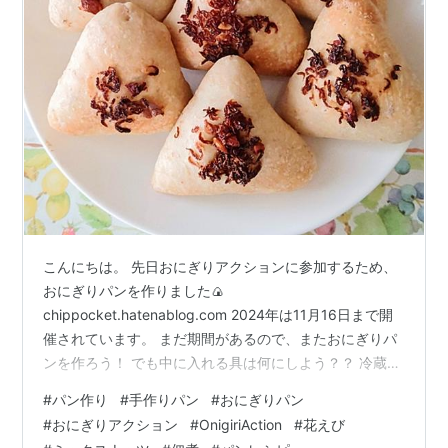
こんにちは。 先日おにぎりアクションに参加するため、
おにぎりパンを作りました🍙
chippocket.hatenablog.com 2024年は11月16日まで開
催されています。 まだ期間があるので、またおにぎりパ
ンを作ろう！ でも中に入れる具は何にしよう？？ 冷蔵庫
の中を見ると、花えび🦐の期限が迫ってる💦 何にでも使
#
パン作り
#
手作りパン
#
おにぎりパン
えるので常備はしているんですが、期限切れになる前に
#
おにぎりアクション
#
OnigiriAction
#
花えび
使います！ 以前もまたそんなことがありました😓