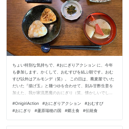
ちょい特別な気持ちで、#おにぎりアクション に、今年
も参加します。かくして、おむすびを結ぶ朝です。おむ
すび以外はアルモンデ（笑）。 この日は、蕎麦屋でいた
だいた『揚げ玉』と麺つゆを合わせて、刻み甘酢生姜を
加えた、我が家流悪魔のおにぎり（笑、懐かしいでし
ょ？）、ケチャップ味のチキンライスにフライドオニオ
#
OnigiriAction
#
おにぎりアクション
#
おむすび
ンでカリカリ食感をプラスしたおにぎり、としました。
#
おにぎり
#
蘆原瑞穂の国
#
郷土食
#
伝統食
有明の海苔、青唐辛子味噌、胡瓜と蕪の塩蜜柑漬け、け
んちん汁で、定食仕立てにしました。 （私の育った家で
は、おむすび。昨今の世間は、おにぎりのようなので、