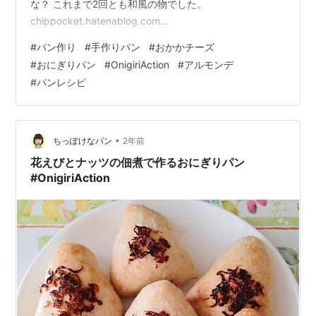
な？ これまで2回とも和風の物でした。
chippocket.hatenablog.com
chippocket.hatenablog.com 冷蔵庫の中の整理も兼ねて
#
パン作り
#
手作りパン
#
おかかチーズ
アルモンデ、今回はちょっと洋風にしてみよう♪ かつお節
#
おにぎりパン
#
OnigiriAction
#
アルモンデ
とピザチーズ。 洋ってチーズだけだけど🧀合いそうな気
#
パンレシピ
がしたので（笑） ということで今回は、おかかチーズの
おにぎりパンを作ってみました！ パンメモ フィリングの
準備 成形 予熱中 できました 食べ…
•
ちっぽけなパン
2年前
花えびとナッツの佃煮で作るおにぎりパン
#OnigiriAction