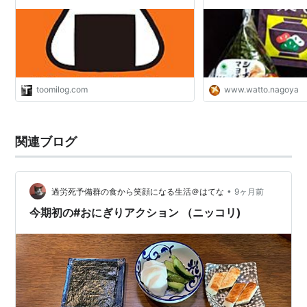
2019」（#OnigiriAction）
た🍄‍🟫しいたけ
toomilog.com
www.watto.nagoya
関連ブログ
•
過労死予備群の食から笑顔になる生活＠はてな
9ヶ月前
今期初の#おにぎりアクション （ニッコリ)