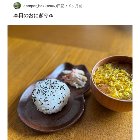
この記事には混在しています、ご勘弁を。） 毎日、お弁
•
camper_bakkasuの日記
9ヶ月前
当を整える我が家。普段、私があまり、自分の…
本日のおにぎり🍙