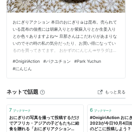
おにぎりアクション 本日のおにぎり🍙は昆布。売られて
いる昆布の佃煮には胡麻入りとか紫蘇入りとか生姜入り
とか色々ありますよね〜 旦那さんはこだわりがあまりな
いのでその時の私の気分だったり、お買い得になってい
るのを買ってきてます。 おかずのにんじん🥕サラダは先
週、我が家の畑で収獲されたもの。形はいびつだけどな
#
OnigiriAction
#
パクユチョン
#
Park Yuchun
かなかしっかりした大きい物がたくさん収獲できました
#
にんじん
よ。 まだまだ畑にあるのでその都度掘ってこようと思い
ます。冬を越したにんじん🥕は糖分を蓄えてとっても甘
くなるそうですけど、その前に畑にいるモグラに食べら
ネットで話題
もっと見る
れてしまいそう😅 葉っぱがとにかく生き生きしてまし
た。 葉っぱの食べ方がよく分からず今回は捨…
7
6
ブックマーク
ブックマーク
おにぎりの写真を撮って投稿するだけ
#OnigiriAction
でアフリカ・アジアの子どもたちに給
2023が今日10月4日
食を贈れる「おにぎりアクション
のどこに投稿しよう？ 