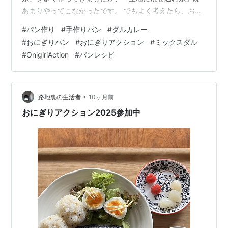
あまりやってこなかったです。 でもよく考えたら、おに
ぎりは買うのは具入りが多いけど、家で作るのは混ぜ込
#
パン作り
#
手作りパン
#
ダルカレー
みが多いのです。 家でパン作っているのだから、今回は
#
おにぎりパン
#
おにぎりアクション
#
ミックスダル
混ぜ込みでやってみよう♪ 前に母が「ミックスダル」を買
#
OnigiriAction
#
パンレシピ
っていました。 家ではお米と一緒に炊いたり🍚、カレー
に入れてたりしています🍛 ダルとは、インド料理でよく
使われる豆類のことです🫘 インドと言えば、カレー🍛 ダ
ルカレ…
•
路地裏の生活者
10ヶ月前
おにぎりアクション2025参加中