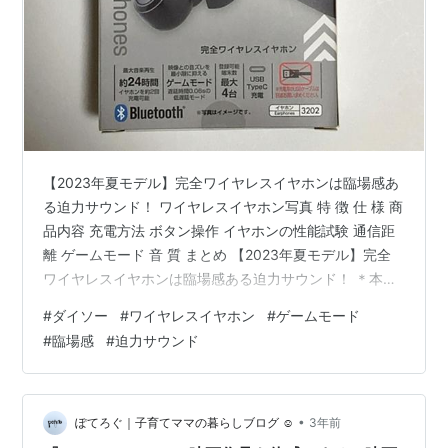
【2023年夏モデル】完全ワイヤレスイヤホンは臨場感あ
る迫力サウンド！ ワイヤレスイヤホン写真 特 徴 仕 様 商
品内容 充電方法 ボタン操作 イヤホンの性能試験 通信距
離 ゲームモード 音 質 まとめ 【2023年夏モデル】完全
ワイヤレスイヤホンは臨場感ある迫力サウンド！ ＊本記
事はアフリエイト広告を使用しています。 ダイソーさん
#
ダイソー
#
ワイヤレスイヤホン
#
ゲームモード
で、新しくワイヤレスイヤホンが発売されていたので購
#
臨場感
#
迫力サウンド
入しました。 今度のイヤホンは、ゲームモード搭載で音
の遅延を抑えるようになっています。 使用時間はまだ短
いですが、使用した感想を記事にしたのでご覧くださ
い。 リンク ワイヤレスイヤホン写真 ケース 前 ケース 後
•
ぽてろぐ｜子育てママの暮らしブログ ☺︎
3年前
ケ…