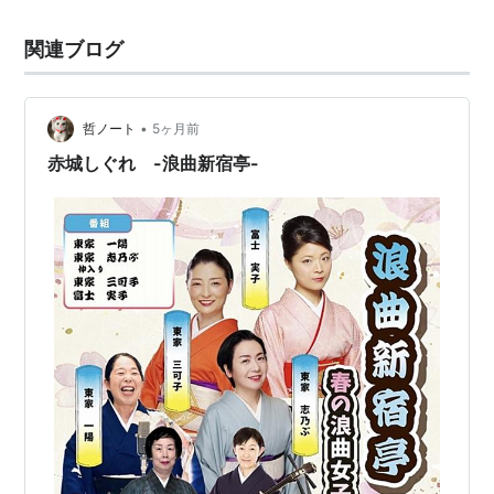
関連ブログ
•
哲ノート
5ヶ月前
赤城しぐれ -浪曲新宿亭-