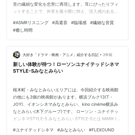
音の繊細な変化を忠実に再現します。耳にぴったりフィ
ットすることで、外音を最小限に抑え、没入感のあるリ
スニング体験を提供します。ASMR の世界にどっぷりと
#
ASMRリスニング
#
高遮音
#
臨場感
#
繊細な音質
浸かりたい方には、最適なイヤーピースです。 AZLA｜
#
癒し時間
アズラ イヤーピース S 2ペア SednaEarfit Crystal 2
Standard AZL-CRYSTAL2-ST-S 楽天で購入
•
大好き「ドラマ・映画・アニメ」紹介する日記
2年前
新しい体験が待つ！ローソンユナイテッドシネマ
STYLE-Sみなとみらい
桜木町・みなとみらいエリアには、今回紹介する映画館
の他にも3個の映画館があります。横浜ブルク13(T・
JOY)、イオンシネマみなとみらい、kino cinéme横浜み
なとみらい(木下グループ)です。 ローソン・ユナイテッ
ドシネマSTYLE-S みなとみらい STYLE-Sとは MARK IS
みなとみらい 営業時間 鑑賞料金・会員登録 各種割引料
#
ユナイテッドシネマ
#
みなとみらい
#
FLEXOUND
金 FLEXOUND AUGMNTED AUDIO プレミアムシート ス