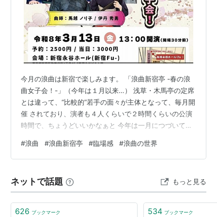
今月の浪曲は新宿で楽しみます。 「浪曲新宿亭 -春の浪
曲女子会！-」（今年は１月以来…） 浅草・木馬亭の定席
とは違って、“比較的”若手の面々が主体となって、毎月開
催 されており、演者も４人くらいで２時間くらいの公演
時間で、ちょうどいいかなぁと 今年は一月につづいての
拝聴です。（来月は木馬亭行く予定です） 今回は「春の
#
浪曲
#
浪曲新宿亭
#
臨場感
#
浪曲の世界
女子会」と銘打っての華やかな雰囲気で…（ちょっと客
席は寂しかった ですけど）いつものように最前列で、こ
こはほんと目の前で演者が唸り上げるんで 臨場感たっぷ
ネットで話題
もっと見る
りの浪曲を楽しめます。 開口一番は東家一陽さんで「一
休婿入り」 とんちの効いた一休和尚が婿入りで一
計・・・以前にも拝聴したことあ…
626
534
ブックマーク
ブックマーク