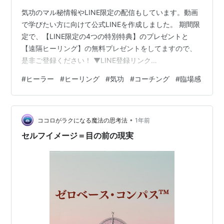
気功のマル秘情報やLINE限定の配信もしています。動画
で学びたい方に向けて公式LINEを作成しました。 期間限
定で、【LINE限定の4つの特別特典】のプレゼントと
【遠隔ヒーリング】の無料プレゼントをしてますので、
是非ご登録ください！ ▼LINE登録リンク
▼https://s.lmes.jp/landing-qr/2002775611-
#
ヒーラー
#
ヒーリング
#
気功
#
コーチング
#
臨場感
a6625433?uLand=JJd89Q 自己啓発ランキングで【１
位】を獲得した齋藤の著作は下記リンクから、Kindle
Unlimitedで無料で読めます。 苫米地式コーチングのすす
•
め: ーあなたから無限の創造性と天才性を引き出すー脳に
ココロがラクになる魔法の思考法
1年前
効くアファメーション！苫…
セルフイメージ＝目の前の現実