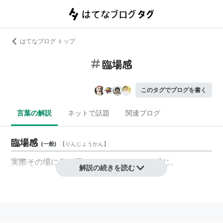
はてなブログ トップ
臨場感
このタグでブログを書く
言葉の解説
ネットで話題
関連ブログ
臨場感
(
一般
)
【
りんじょうかん
】
実際その場に身を置いているかのような感じ。
解説の続きを読む