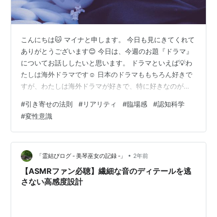
こんにちは🐱 マイナと申します。 今日も見にきてくれて
ありがとうございます😊 今日は、今週のお題『ドラマ』
についてお話ししたいと思います。 ドラマといえば💡わ
たしは海外ドラマです☺️ 日本のドラマももちろん好きで
すが、わたしは海外ドラマが好きで、特に好きなのがホ
ームコメディです🏠 中でもいちばん好きなのは『ビッグ
#
引き寄せの法則
#
リアリティ
#
臨場感
#
認知科学
バンセオリー』♡ 以前にも記事にしているのでよかった
#
変性意識
らみてくださいね☺️ ↓↓ ↓↓ ↓↓ mainanohikiyose.com
20代の仲良しオタク（でもとっても頭のいい物理学者）
のレナードとシェルドンは同じアパートに住んでいるル
ームメイト。 頭脳明晰だけど、ルックスはイマイチで…
•
「霊結びログ ‐ 美琴巫女の記録 ‐」
2年前
【ASMRファン必聴】繊細な音のディテールを逃
さない高感度設計