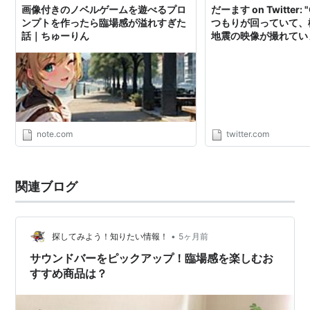
画像付きのノベルゲームを遊べるプロ
だーます on Twitter
ンプトを作ったら臨場感が溢れすぎた
つもりが回っていて、
話｜ちゅーりん
地震の映像が撮れてい
がハンパないです。何
ば幸いです。 #槍ヶ岳
震 #崩落 https://t.c
note.com
twitter.com
関連ブログ
•
探してみよう！知りたい情報！
5ヶ月前
サウンドバーをピックアップ！臨場感を楽しむお
すすめ商品は？