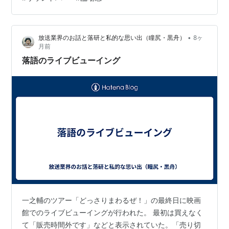
感を楽しむことができるのが「サウンドバー」です。 サ
ウンドバーはテレビの前などに置く、タカさ10㎝×長さは
テレビとほぼ同じ、棒状のスピーカーなので余分なスペ
•
放送業界のお話と落研と私的な思い出（瞳尻・黒舟）
8ヶ
ースを必要としません。 今回は、サウンドバーの選び
月前
方、おすすめの商品をピックアップしてご紹介します。
落語のライブビューイング
サウンドバーの選び方は？ （選び方の3…
一之輔のツアー「どっさりまわるぜ！」の最終日に映画
館でのライブビューイングが行われた。 最初は買えなく
て「販売時間外です」などと表示されていた。「売り切