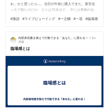
れ」かと思ったら…。当日の午前に購入できた。新百合
ヶ丘で観たのだが、入りは70名ほど。 中には着物の女性
も居る。集まったのはかなりの落語好きの様だ。 しか
#
落語
#
ライブビューイング
#
一之輔
#
一花
#
臨場感
し、開始前の前説が始まっても30人程しか来ていない。
一之輔に伝わった情報が間違っていたのでは？と思った
が、終わってみたら70人は入っていた。遅れてきた人が
•
内部表現書き換えで行動できる「あなた」に変わる！
9ヶ
40人も居たようだ。 まず、春風亭一花さんが一席。画面
月前
が大きいので等身大の10倍ほど。大仏を見るような大き
臨場感とは
さだ。映像が綺麗なので「表情」や「…