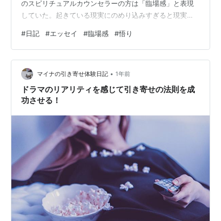
のスピリチュアルカウンセラーの方は「臨場感」と表現
していた。起きている現実にのめり込みすぎると現実と
いうテレビ画面に近づきすぎたみたいに視野が狭くな
#
日記
#
エッセイ
#
臨場感
#
悟り
る。よく「自分の頭上より少し上に、自分を見下ろすよ
うに意識を持っておくといい」と聞くけどそういうこと
だろう。「悟り」とかも似たようなもので。私自身、人
•
生ドラマに没入していた自覚がある。前のめりに画面に
マイナの引き寄せ体験日記
1年前
近づきすぎていた。「あ、今前のめってる。」「画面近
ドラマのリアリティを感じて引き寄せの法則を成
すぎた。」最近はそう気づく。（それでもイライラ…
功させる！