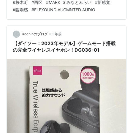
#
桜木町
#
西区
#
MARK IS みなとみらい
#
新感覚
クリーン まとめ ローソン・ユナイテッドシネマSTYLE-S
#
臨場感
#
FLEXOUND AUGMNTED AUDIO
みなとみらい ローソングループ傘下の株式会社ローソン
エンタテインメントが、2014年にユナイテッド・エンタ
ーテイメント…
•
irochinのブログ
3年前
【ダイソー：2023年モデル】ゲームモード搭載
の完全ワイヤレスイヤホン！DG036-01