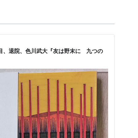
賞）
文学賞
）
目、退院、色川武大『友は野末に 九つの
十五賞））
）
。
約聖書」など、エッセイ集もいくつか発表してい