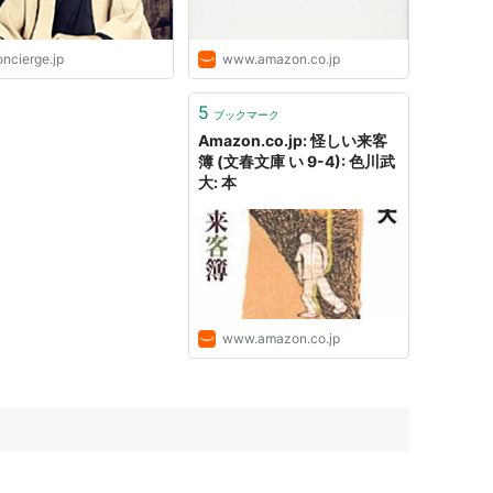
oncierge.jp
www.amazon.co.jp
5
ブックマーク
Amazon.co.jp: 怪しい来客
簿 (文春文庫 い 9-4): 色川武
大: 本
www.amazon.co.jp