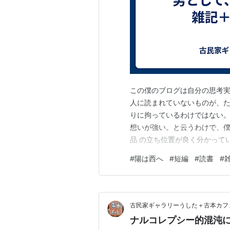
この僕のブログは自分の思考実
人に読まれていないものが、た
りに拘っているわけではない。
想いが強い。と云うわけで、僕
品 の立ち位置が良く分かって
に、僕の作品 も人に認知され
#
陽は西へ
#
短編
#
読書
#
は、カッコいい、とはどういう
な気の遣えるおとなの男になる
古民家ギャラリーうした＋古本カフ
ナルコレプシー的混沌