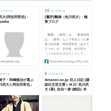
26
ブックマーク
ブックマーク
武大(阿佐田哲也) -
[書評]離婚（色川武大）: 極
pedia
東ブログ
「離婚」（参照）は、「麻雀放浪
記」（参照）などで有名だった麻
雀小説作家、阿佐田哲也（あさだ
てつや）が、文学者、色川武大
（いろかわたけひろ）として
1978年（昭和53年）に著した短
.wikipedia.org
finalvent.cocolog-nifty.com
編で、同年に第79回直木賞を受賞
した。単行本は同年に書かれた他
の関連三作を併せている。私とし
6
クマーク
ブックマーク
ては、直木賞受賞作より続編的な
椅子・和嶋慎治が選ぶ
Amazon.co.jp: 狂人日記 (講
性質...
川武大と阿佐田哲也」
談社文芸文庫 いN 2): 色川武
大 (著), 佐伯一麦 (解説): 本