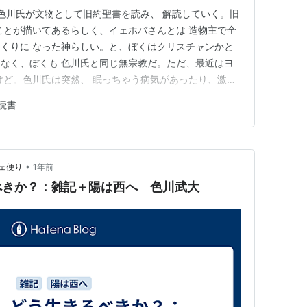
の色川氏が文物として旧約聖書を読み、 解読していく。旧
ことが描いてあるらしく、イェホバさんとは 造物主で全
くりに なった神らしい。と、ぼくはクリスチャンかと
なく、ぼくも 色川氏と同じ無宗教だ。ただ、最近はヨ
けど。色川氏は突然、 眠っちゃう病気があったり、激し
いので、どうしても、スピリチュアル な世界に入り込ん
読書
ようであり、ぼくもヨーガに行くのは、定めら れていた
のは、 造物…
•
ェ便り
1年前
べきか？：雑記＋陽は西へ 色川武大