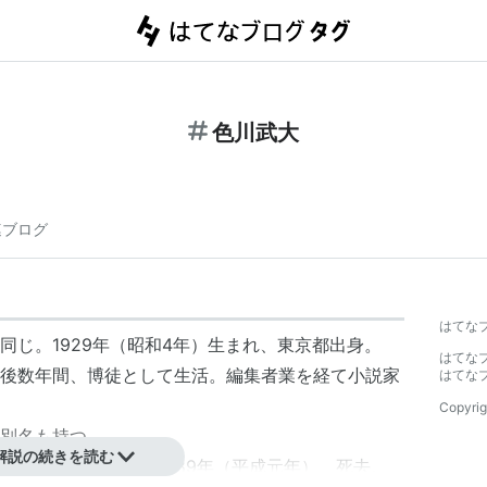
色川武大
連ブログ
】
はてな
同じ。
1929年
（昭和4年）生まれ、東京都出身。
はてな
後数年間、博徒として生活。編集者業を経て小説家
はてな
Copyrig
別名も持つ。
解説の続きを読む
シー）に苦しんだ。
1989年
（平成元年）、死去。