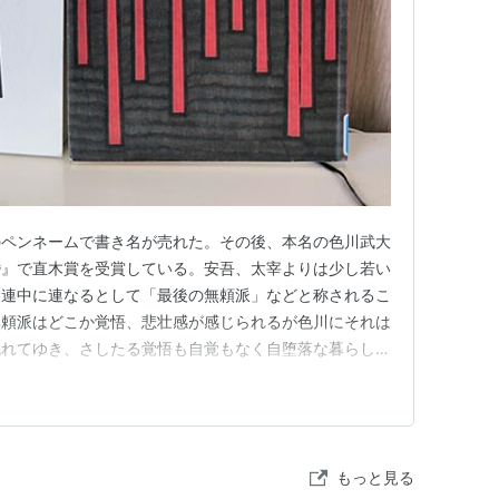
のペンネームで書き名が売れた。その後、本名の色川武大
婚』で直木賞を受賞している。安吾、太宰よりは少し若い
る連中に連なるとして「最後の無頼派」などと称されるこ
無頼派はどこか覚悟、悲壮感が感じられるが色川にそれは
流れてゆき、さしたる覚悟も自覚もなく自堕落な暮らしに
どの精神的葛藤も苦悩も感じられない。それは色川の寄る
性があるのだろう。伊集院静が晩年の色川の競輪旅に着い
作は作者20歳前後の頃交渉…
もっと見る