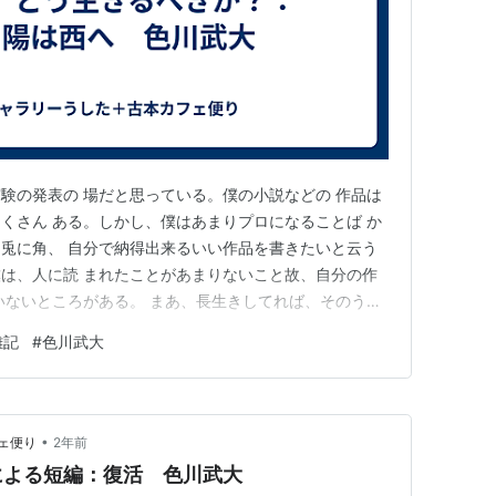
験の発表の 場だと思っている。僕の小説などの 作品は
くさん ある。しかし、僕はあまりプロになることば か
兎に角、 自分で納得出来るいい作品を書きたいと云う
は、人に読 まれたことがあまりないこと故、自分の作
いないところがある。 まあ、長生きしてれば、そのうち
ることも、あるいは、あるかもね。 最近、考えてるの
雑記
#
色川武大
 ことだろう、と云うことだ。答えは、多分、スマ ート
、と云う ことだ…
•
ェ便り
2年前
による短編：復活 色川武大