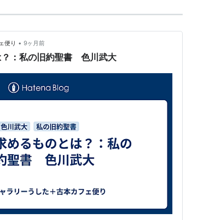
•
ェ便り
9ヶ月前
は？：私の旧約聖書 色川武大