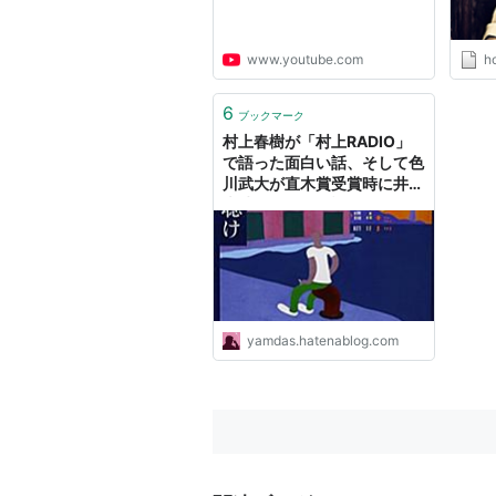
www.youtube.com
h
6
ブックマーク
村上春樹が「村上RADIO」
で語った面白い話、そして色
川武大が直木賞受賞時に井上
光晴に殴られた話 -
YAMDAS現更新履歴
yamdas.hatenablog.com