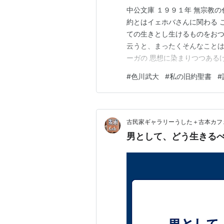
中公文庫 １９９１年 無宗教
約とはイェホバさんに関わる 
ての生きとし生けるものをおつ
云うと、まったくそんなことは
ーガの 思想に染まりつつある
い幻視に悩ま されていたらし
#
色川武大
#
私の旧約聖書
#
でいくのが必定となっていく 
ように思う。あなたをつくった
古民家ギャラリーうした＋古本カフ
男として、どう生きる