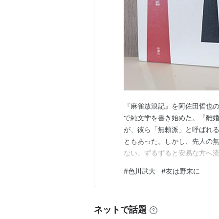
『麻雀放浪記』を阿佐田哲也
で純文学を書き始めた。『離
が、彼ら「無頼派」と呼ばれ
ともあった。しかし、先人の
ない。ずるずると安易な方へ
嵌ってゆく。そこにはそれほ
#
色川武大
#
友は野末に
ものを拒まず受け入れる人間
て回ったのもそれだろう。 本
ネットで話題