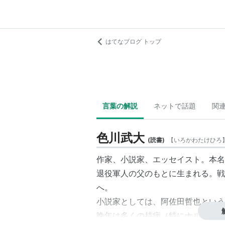
はてなブログ トップ
言葉の解説
ネットで話題
関
色川武大
(
読書
)
【
いろかわたけひろ
作家、小説家、エッセイスト。本名
退役軍人の父のもとに生まれる。戦
へ。
小説家としては、
阿佐田哲也
という
晩年は多くの持病（特にナルコレプ