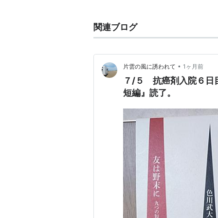
代表作
関連ブログ
黒い布（1961年・中央公論新人
怪しい来客簿（1977年・
泉鏡花
•
片雲の風に誘われて
1ヶ月前
７/５ 抗癌剤入院６日
離婚（1978年・直木賞（直木三
短編』読了。
百（1982年・川端康成文学賞）
狂人日記（1989年・読売文学賞
私小説的な色合いの濃い純文学が主
他、「うらおもて人生録」「私の旧
る。
amazon:色川武大