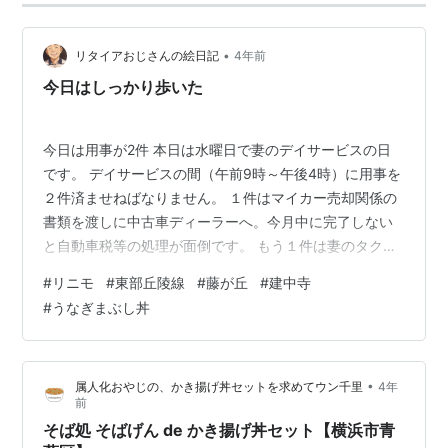
•
リタイアおじさんの絵日記
4年前
今日はしっかり歩いた
今日は用事が2件 本日は水曜日で妻のデイサービスの日
です。 デイサービスの間（午前9時～午後4時）に用事を
２件済ませねばなりません。 １件はマイカー売却関係の
書類を渡しに中古車ディーラーへ。今月中に完了しない
と自動車税等の処理が面倒です。 もう１件は妻のタクシ
ー代補助チケットの受け取り。今あるチケットが使える
#
リニモ
#
東部丘陵線
#
藤が丘
#
建中寺
のは３月末迄です。名古屋市東区役所に行き、来年度分
#
うなぎまぶし丼
のチケットを受け取らねばなりません。 マイカーは売っ
てしまったので、公共交通機関を利用しての移動です。
まずは中古車ディーラーへ マイカーの売買契約をした中
•
属人化おやじの、かき揚げ丼セットを求めてウン千里
4年
古車ディーラーは長久手市にあります。 地下鉄を乗り継
前
いで藤が丘駅でリニモ（東部丘陵線…
そば処 そばげん de かき揚げ丼セット【横浜市青