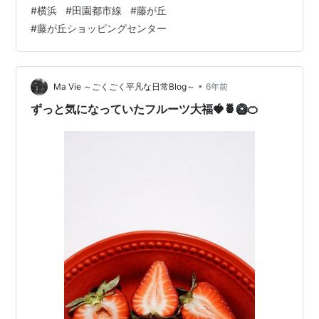
#
横浜
#
田園都市線
#
藤が丘
#
藤が丘ショッピングセンター
•
Ma Vie ～ごくごく平凡な日常Blog～
6年前
ずっと気になっていたフルーツ大福🍓🍍🥝🍊