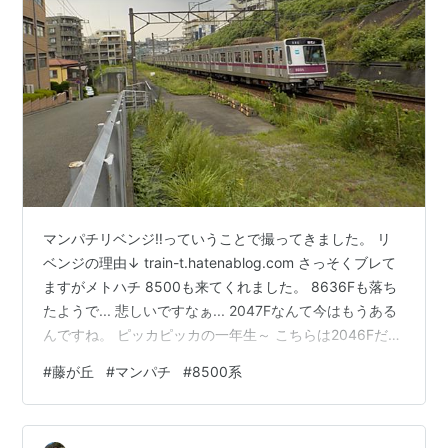
マンパチリベンジ‼っていうことで撮ってきました。 リ
ベンジの理由↓ train-t.hatenablog.com さっそくブレて
ますがメトハチ 8500も来てくれました。 8636Fも落ち
たようで... 悲しいですなぁ... 2047Fなんて今はもうある
んですね。 ピッカピッカの一年生～ こちらは2046Fだそ
うで この次に来る奴がマンパチのはずです。 お、いい感
#
藤が丘
#
マンパチ
#
8500系
じ 表示も止められましたし、ブレてないねっ!! 間違える
運転士さんいるのかな...？ （確か）50064F この列車運
転していた運転士さんが最初ハイビしていたんですが