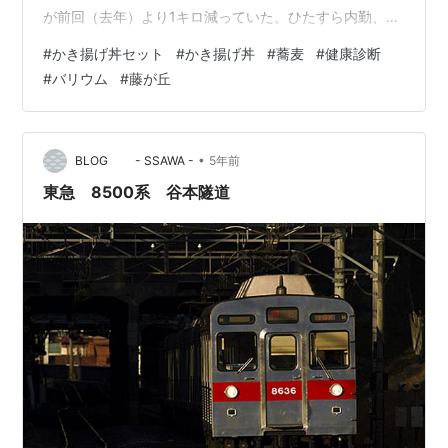
が前回（去年）より1キロ減っていた。ひたすら内勤、内
勤、内勤、、で動いてないのに、なぜだろう？？ でも、
#
かき揚げ丼セット
#
かき揚げ丼
#
蕎麦
#
健康診断
よくよく考えてみたら、アホみたいに出張していた去年
#
バリウム
#
藤が丘
は、夜はコンビニ弁当とカップラーメン。昼も腹減った
ら菓子パンとか食べていたけど、今は夜はしっかり家
飯。カップラーメンや菓子パンも滅多に食べなくなった
からなぁ。食べる量は今の方が多いけど、食べる物が変
•
BLOG - SSAWA -
5年前
わったからかな。 下剤もすぐに力を発揮して、…
東急 8500系 谷本隧道