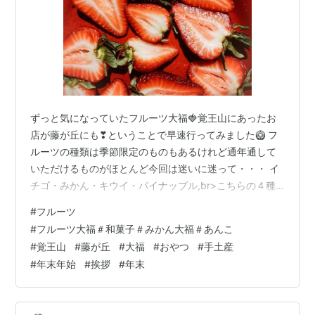
ずっと気になっていたフルーツ大福🍓覚王山にあったお
店が藤が丘にも❣ということで早速行ってみました🥝 フ
ルーツの種類は季節限定のものもあるけれど通年通して
いただけるものがほとんど今回は迷いに迷って・・・ イ
チゴ・みかん・キウイ・パイナップル,br>こちらの４種
類を購入🍍 View this post on Instagram A post shared
#
フルーツ
by 𝗖𝗛𝗜𝗞𝗔𝗞𝗢 (@sol.eil_88) 包丁ではなく付属の糸でカ
#
フルーツ大福＃和菓子＃みかん大福＃あんこ
ット包丁だとぐちゃぐちゃになってしまうみたい💦糸で
#
覚王山
#
藤が丘
#
大福
#
おやつ
#
手土産
フルーツが切れるの❓と半信半疑でしたが問題なくするっ
#
年末年始
#
挨拶
#
年末
と切れました❣どのフルーツもとても甘くてもちもちし
た薄皮とマッチしてお…