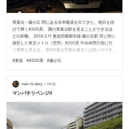
青葉台 - 藤が丘 間にある谷本隧道を出てきた、朝日を浴
びて輝く8500系。 隣の青葉台駅を見ることができるほ
どの距離。 2016.2.11 東急田園都市線 藤が丘駅 同じ時に
撮影した東京メトロ（営団）8000系 中央林間方面に行
く電車も見える。 8000系は写真を撮るには良いのです
が、乗ると座席が狭ますぎる。
#
東急
#
8500系
#
藤が丘
•
train-t’s diary
5年前
マンパチリベンジ‼