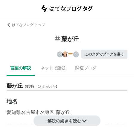
はてなブログ トップ
藤が丘
このタグでブログを書く
言葉の解説
ネットで話題
関連ブログ
藤が丘
(
地理
)
【
ふじがおか
】
地名
愛知県
名古屋市
名東区
藤が丘
解説の続きを読む
藤が丘駅 名古屋市営地下鉄（東山線）・愛知高速