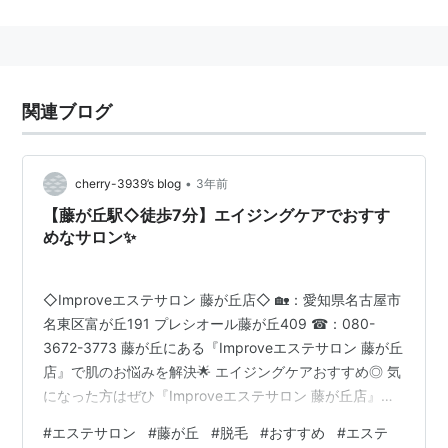
交通（東部丘陵線）
愛知県名古屋市名東区藤が丘
にある、
名古屋市営地下鉄
東山線
と
愛知高速交通
東部丘陵線
（リニモ）の駅。→
藤が丘駅
関連ブログ
名古屋市営地下鉄
が1969年4月1日に、
愛知高速交通東
部丘陵線（リニモ）
が2005年3月6日に開業。
•
cherry-3939’s blog
3年前
○
リスト
：
駅キーワード
【藤が丘駅◇徒歩7分】エイジングケアでおすす
めなサロン✨
藤が丘
(
地理
)
【
ふじがおか
】
◇Improveエステサロン 藤が丘店◇ 🏡：愛知県名古屋市
地名
名東区富が丘191 プレシオール藤が丘409 ☎：080-
神奈川県
横浜市青葉区
藤が丘
3672-3773 藤が丘にある『Improveエステサロン 藤が丘
店』で肌のお悩みを解決🌟 エイジングケアおすすめ◎ 気
藤が丘駅 東京急行電鉄（田園都市線）
になった方はぜひ『Improveエステサロン 藤が丘店』へ
行ってみてください🚩 〈Google投稿より引用〉 ◆光フ
横浜市青葉区藤が丘
にある、
東京急行電鉄
（
東急電鉄
）
#
エステサロン
#
藤が丘
#
脱毛
#
おすすめ
#
エステ
ェイシャルで美肌に◆ 潤いを与えるエイジングケア⭐ こ