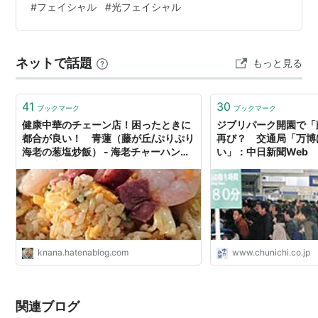
の駅。→
藤が丘駅
#
フェイシャル
#
光フェイシャル
んにちは！ 名古屋市藤が丘駅徒歩7分にある『Improveエ
1966年4月1日、開業。
ステサロン 藤が丘店』です。 鏡を見るたびに、しわやシ
ミが気になる。 そんな老けた印象にお悩みではありませ
ネットで話題
○
リスト
：
駅キーワード
もっと見る
んか？ そのお悩み、当サ…
41
30
ブックマーク
ブックマーク
健康中華のチェーン店！困ったときに
ジブリパーク開園で「
都合が良い！ 青蓮（藤が丘/ぷりぷり
再び？ 交通局「万博
海老の葱塩炒飯） - 海老チャーハンだ
い」：中日新聞Web
け！東京のチャーハン炒飯ブログ
knana.hatenablog.com
www.chunichi.co.jp
関連ブログ