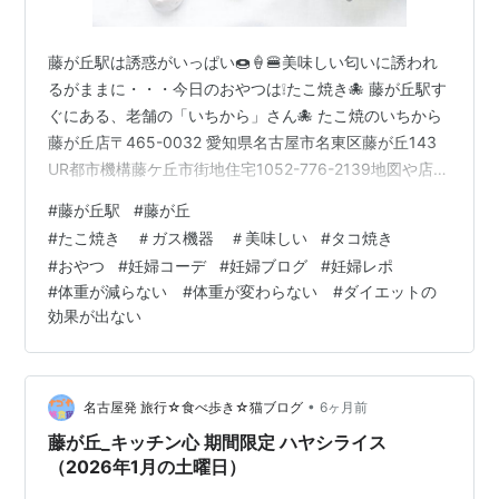
藤が丘駅は誘惑がいっぱい🍩🍦🍔美味しい匂いに誘われ
るがままに・・・今日のおやつは❕たこ焼き🐙 藤が丘駅す
ぐにある、老舗の「いちから」さん🐙 たこ焼のいちから
藤が丘店〒465-0032 愛知県名古屋市名東区藤が丘143
UR都市機構藤ケ丘市街地住宅1052-776-2139地図や店舗
情報を見るPowered by ぐるなびr.gnavi.co.jp オープン
#
藤が丘駅
#
藤が丘
スタイルで焼いているので芳ばしい香りがたまらない❕誘
#
たこ焼き ＃ガス機器 ＃美味しい
#
タコ焼き
惑される方も多いはず(笑) View this post on Instagram
#
おやつ
#
妊婦コーデ
#
妊婦ブログ
#
妊婦レポ
A post shared by 𝗖𝗛𝗜𝗞𝗔𝗞𝗢 (@sol.eil_88) 肝心のたこ
#
体重が減らない #体重が変わらない #ダイエットの
焼きの写真がない…
効果が出ない
•
名古屋発 旅行☆食べ歩き☆猫ブログ
6ヶ月前
藤が丘_キッチン心 期間限定 ハヤシライス
（2026年1月の土曜日）