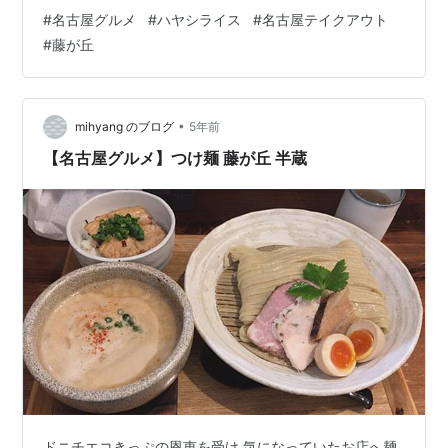
メニュー看板デミグラスソースがなくなるまでの期間限
#
名古屋グルメ
#
ハヤシライス
#
名古屋テイクアウト
定メニューとのことです。 ↑ハヤシライス（1260円） ↑
#
藤が丘
お弁当の様子 食べてみた感想ですが美味しいハヤシライ
スでした。これでハンバーグも食べてみたいと思いまし
た。ご飯の量はもう少し、デミグラスソースにはもっと
量が欲しいなと思いました。最後は、ご飯が余ってしま
•
mihyang のブログ
5年前
うくらいソースは足りませんでした。 ブ…
【名古屋グルメ】つけ麺 藤が丘 半蔵
ドニチエコきっぷの恩恵を受け 気になっていたお店へ麺