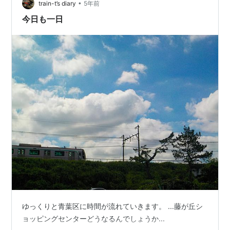
•
（おそらく）撮りずらいだろうということでライト落と
train-t’s diary
5年前
してくださいまし…
今日も一日
ゆっくりと青葉区に時間が流れていきます。 ...藤が丘シ
ョッピングセンターどうなるんでしょうか...