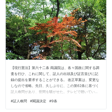
【現行憲法】第六十二条 両議院は、各々国政に関する調
査を行ひ、これに関して、証人の出頭及び証言並びに記
録の提出を要求することができる。 改正草案は、変更な
しなので省略。先日、久しぶりに、この第62条に基づく
証人喚問があり、世間を騒がせた。テレビで聴いてい
て、とにかく気に障ったのが「刑事訴追を受ける恐れが
#
証人喚問
#
閣議決定
#
9条
ありますので、証言は控えさせていただきます」の連
呼。 憲法は自白を強要してはいけないとか、強制して吐