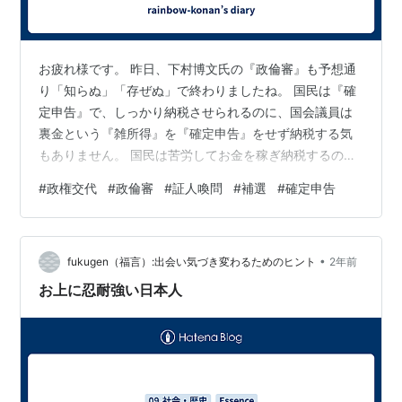
お疲れ様です。 昨日、下村博文氏の『政倫審』も予想通
り「知らぬ」「存ぜぬ」で終わりましたね。 国民は『確
定申告』で、しっかり納税させられるのに、国会議員は
裏金という『雑所得』を『確定申告』をせず納税する気
もありません。 国民は苦労してお金を稼ぎ納税するの
に、国会議員はパーティー開催して簡単にお金を稼ぎ脱
#
政権交代
#
政倫審
#
証人喚問
#
補選
#
確定申告
税する。 何なんだ。 野党が『証人喚問』を申請していま
すが、自民党は 「『政倫審』だけという話だったじゃな
いか」 と文句を言っているようですが、あれで国民に納
•
得してもらったと思っているのでしょうか？ 岸田総理
fukugen（福言）:出会い気づき変わるためのヒント
2年前
（党総裁）は、都道府県連幹部を集めた全国幹事長会議
お上に忍耐強い日本人
で、 「党本部も命がけで党再生に努力を…