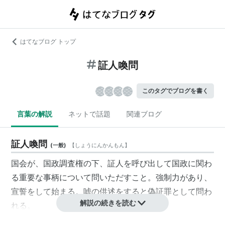
はてなブログ トップ
証人喚問
このタグでブログを書く
言葉の解説
ネットで話題
関連ブログ
証人喚問
(
一般
)
【
しょうにんかんもん
】
国会が、国政調査権の下、証人を呼び出して国政に関わ
る重要な事柄について問いただすこと。強制力があり、
宣誓をして始まる。嘘の供述をすると偽証罪として問わ
解説の続きを読む
れる。
cf. 参考人招致