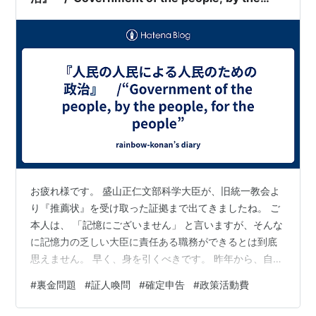
people, for the people”
お疲れ様です。 盛山正仁文部科学大臣が、旧統一教会よ
り『推薦状』を受け取った証拠まで出てきましたね。 ご
本人は、 「記憶にございません」 と言いますが、そんな
に記憶力の乏しい大臣に責任ある職務ができるとは到底
思えません。 早く、身を引くべきです。 昨年から、自民
党議員の見苦しさが目につきすぎます。 『裏金問題』
#
裏金問題
#
証人喚問
#
確定申告
#
政策活動費
で、『逮捕の基準金額』がわかると、次々に基準金額以
下の議員が名乗りを上げました。 基準金額なんて設ける