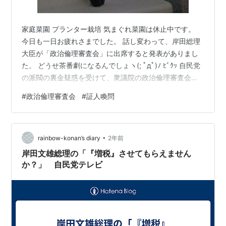
家庭菜園 プランター栽培 気まぐれ菜園は休止中です。
今日も一日お疲れさまでした。 話し変わって、岸田総理
大臣が「政治倫理審査会」に出席すると発表がありまし
た。 どうせ茶番劇になるんでしょヽ(; ﾟдﾟ)ﾉ ﾋﾞｸｯ 自民党
の派閥の裏金疑惑を受けて、衆議院の政治倫理審査会の
開催に向けた調整が続くなか、岸田総理大臣が自ら完全
#
政治倫理審査会
#
証人喚問
公開の形式で出席する考えを表明しました。 岸田総理大
臣、 「私自身、自民党総裁として政倫審に自ら出席を
し、マスコミオープンのもとで説明責任を果たさせてい
•
ただきたい」 本当に説明する気はあるのかね…！Σ(￣□
rainbow-konan’s diary
2年前
￣;) ちなみに、 ↓ 政治倫理審査会とは、政治家の倫理を
岸田文雄総理の「『増税』させてもらえません
審査するため…
か？」 自民党テレビ