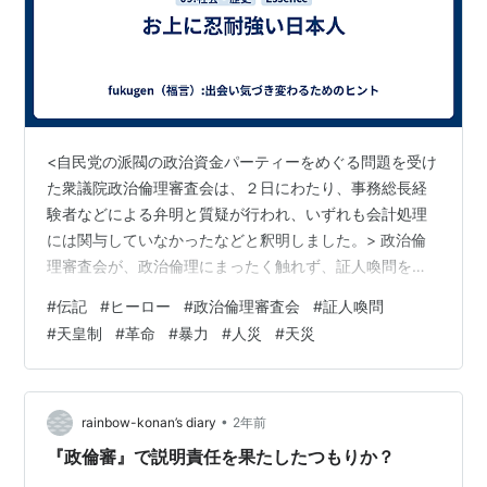
<自民党の派閥の政治資金パーティーをめぐる問題を受け
た衆議院政治倫理審査会は、２日にわたり、事務総長経
験者などによる弁明と質疑が行われ、いずれも会計処理
には関与していなかったなどと釈明しました。> 政治倫
理審査会が、政治倫理にまったく触れず、証人喚問を避
けるための幕引き装置として使われています。 この政治
#
伝記
#
ヒーロー
#
政治倫理審査会
#
証人喚問
倫理にもっとも反する抜け道に、自ら出た岸田総理らの
#
天皇制
#
革命
#
暴力
#
人災
#
天災
傲慢さ。 さて、今年は、世界の主な国で、政権を問う選
挙が行われます。 台湾は終わったので、秋のアメリカ大
統領選以外、波乱はあるでしょうか。 先に述べた非暴力
革命、 これは、これまで、世界史上、強固な政権が、民
•
rainbow-konan’s diary
2年前
衆の支持を得られなくなるにつれ、弱体…
『政倫審』で説明責任を果たしたつもりか？