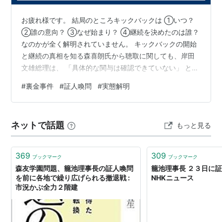
お疲れ様です。 結局のところキックバックは ①いつ？
②誰の意向？ ③なぜ始まり？ ④継続を決めたのは誰？
なのかが全く解明されていません。 キックバックの開始
と継続の真相を知る森喜朗氏から聴取に関しても、岸田
文雄総理は、 「具体的な関与は確認できていない」 とし
て国民に対して説明責任を果たすつもりはなさそうだ。
#
裏金事件
#
証人喚問
#
実態解明
国民の疑問に一切答えず、『信頼回復』には程遠い。 最
低限、二階俊博氏と森喜朗氏の『証人喚問』をやらなけ
れば、国民の大多数は納得しないと思います。 それに、
ネットで話題
もっと見る
自身の処分を見送った岸田文雄首相は、 「国民と党員に
（責任を）判断してもらう」 と、どこまでも他人事なん
ですね。 民間企業では通用…
369
309
ブックマーク
ブックマーク
森友学園問題、籠池理事長の証人喚問
籠池理事長 ２３日に証
を前に各地で繰り広げられる撤退戦 :
NHKニュース
市況かぶ全力２階建