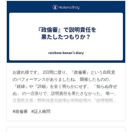
お疲れ様です。 2日間に渡り、『政倫審』という自民党
のパフォーマンスがありましたね。 開催したものの、
『経緯』や『詳細』を全く明らかにせず、 「知らぬ存ぜ
ぬ」 の一点張りで、説明責任を果たさなかった。 唯一、
立憲民主党：野田佳彦元総理が岸田総理の 『総理期間中
のパーティー開催禁止』 を口にさせたことぐらいです。
#
政倫審
#
証人喚問
自民党も来年度の予算があるから下手にでていますが、
予算の審議を69時間やったのだから通過させるのは『数
の論理』からしたら簡単なこと。 野党が反発し、予算委