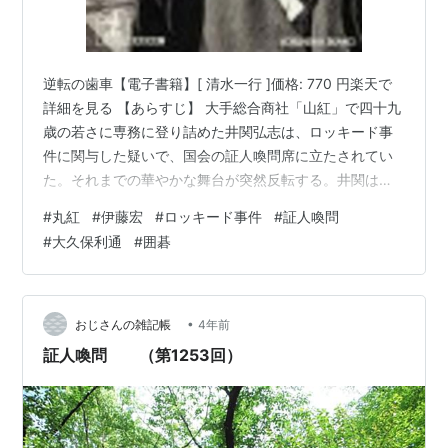
逆転の歯車【電子書籍】[ 清水一行 ]価格: 770 円楽天で
詳細を見る 【あらすじ】 大手総合商社「山紅」で四十九
歳の若さに専務に登り詰めた井関弘志は、ロッキード事
件に関与した疑いで、国会の証人喚問席に立たされてい
た。それまでの華やかな舞台が突然反転する。井関は、
順調だったサラリーマン人生の終わりに理不尽さを感じ
#
丸紅
#
伊藤宏
#
ロッキード事件
#
証人喚問
ていた。国会での厳しい糾弾の中、会社のために尽くし
#
大久保利通
#
囲碁
てきた半生が走馬灯のように脳裏に駆け巡る。 【感想】
主人公井関弘志のモデルは伊藤宏。ロッキード事件で総
合商社「丸紅」の専務で５億円の現金受渡しを担当し、
金の受け渡しを裏付ける“ピーナツ”と呼ばれる領収書に署
•
おじさんの雑記帳
4年前
名した当人として、国会で証…
証人喚問 （第1253回）