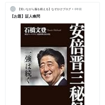
かせた発言は証言とすることはできないなどという規定
•
があるから、強制できないので拒否できる。それも程を
【笑いながら脳を鍛える】なぞかけブログ
6年前
弁えたたほうが身のためで、あれでは誰でも「危ない橋
【お題】証人喚問
を渡っていなさるのか」と思うだろう。 ともあれ…