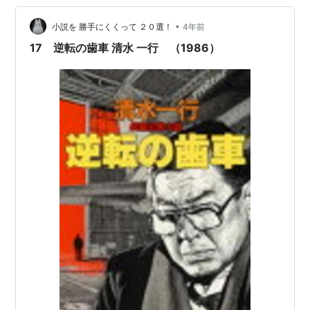
こと自体、一般国民には理解に苦しみます。 『政策活動
•
費』を5年間で50億円受け取った、二階俊博元幹事長は
小説を 勝手にくくって ２０選！
4年前
説明責任を果たしていません。 私は二階俊博氏だけでな
17 逆転の歯車 清水 一行 （1986）
く、森喜朗氏、『裏金5人衆』に…