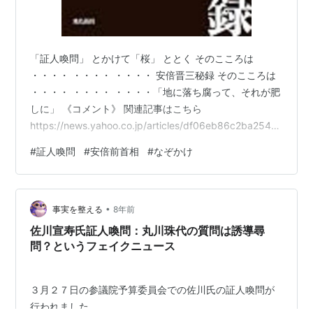
「証人喚問」 とかけて「桜」 ととく そのこころは
・・・・ ・・・・ ・・・・ 安倍晋三秘録 そのこころは
・・・・ ・・・・ ・・・・「地に落ち腐って、それが肥
しに」 《コメント》 関連記事はこちら
https://news.yahoo.co.jp/articles/df06eb86c2ba2545
2da38bc599f62ea1c30d54e7 安倍前首相は、 証人喚
#
証人喚問
#
安倍前首相
#
なぞかけ
問を受けた方がいいと思うなぁ。 悪いなら悪いでしっか
り罪を認めれば、 それはそれで高評価につながり、 次の
選挙で自民党の圧勝につながると思うよ。 【清きご一票
•
を】人気ｂｌｏｇランキング（社会経済ニュース部門）
事実を整える
8年前
に登録しています…
佐川宣寿氏証人喚問：丸川珠代の質問は誘導尋
問？というフェイクニュース
３月２７日の参議院予算委員会での佐川氏の証人喚問が
行われました。