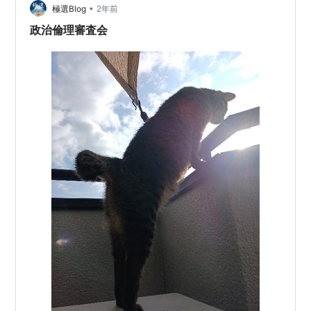
•
員長の解任決議案を出したところで意味はないが、この
極選Blog
2年前
決議案に与党である自民党が文句をいう筋合いも理解に
政治倫理審査会
苦しみます。 来年度の予算成立は…