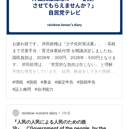
お疲れ様です。 岸田政権は『少子化対策法案』、 ・高校
まで児童手当 ・育児休業給付増 を閣議決定しましたね。
国民負担は、2026年：300円、2028年：500円となりま
す。 岸田総理は、 「実質的な負担は生じない」 と理解
不能な発言をしています。 結局、献金をしてきた医師会
はいい流れになりました。 正直に、 「『増税』させても
#
増税
#
脱税
#
裏金
#
確定申告
#
脱税申告
らえませんか？」 と言えばいいのに。 世間的には『社会
#
証人喚問
#
自浄能力
が子供を育てる』べきという風潮がありますが、何で他
人の子供の負担を負わされなくてはいけないのかと私は
思います。 子供の”習い事”や”塾通い”のために、負担させ
られる側はたまったものではありません。 自分の子供ぐ
•
rainbow-konan’s diary
2年前
らい…
『人民の人民による人民のための政
治』 /“Government of the people, by the