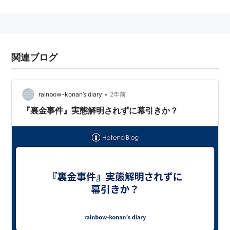
参考文献
http://www.cc.matsuyama-
u.ac.jp/~tamura/yogohoritu6.htm#syouninnkannmon
関連ブログ
n
•
rainbow-konan’s diary
2年前
『裏金事件』実態解明されずに幕引きか？