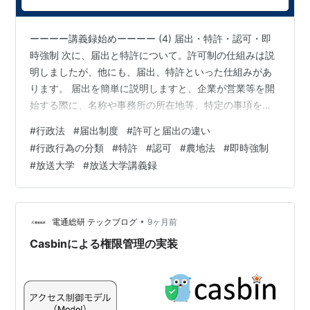
ーーーー講義録始めーーーー (4) 届出・特許・認可・即
時強制 次に、届出と特許について。許可制の仕組みは説
明しましたが、他にも、届出、特許といった仕組みがあ
ります。 届出を簡単に説明しますと、企業が営業等を開
始する際に、名称や事務所の所在地等、特定の事項を行
政に通知するということが義務付けられている場合があ
#
行政法
#
届出制度
#
許可と届出の違い
って、その通知のことを届出というふうに言います。適
#
行政行為の分類
#
特許
#
認可
#
農地法
#
即時強制
切な届出をしないと、また行政罰を受けることがある。
#
放送大学
#
放送大学講義録
この届出の仕組みといいますのは、人々の活動内容につ
いて、行政機関が情報を把握するための仕組みであると
いうことでして、具体的には、営業を実施する前に届出
をして、行政庁に、これこれこういう活動…
•
電通総研 テックブログ
9ヶ月前
Casbinによる権限管理の実装