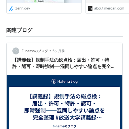
zenn.dev
about.mercari.com
関連ブログ
•
F-nameのブログ
6ヶ月前
【講義録】規制手法の総点検：届出・許可・特
許・認可・即時強制──混同しやすい論点を完全整
理 #放送大学講義録（行政法第2回その7）