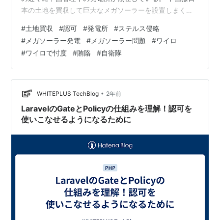
本の土地を買収して巨大なメガソーラーを設置しまくっ
ているらしい(＞人＜;) 何故(・・?) これは、日本に流通す
#
土地買収
#
認可
#
発電所
#
ステルス侵略
る電力が「中国製」になっているということ。 加えて、
#
メガソーラー発電
#
メガソーラー問題
#
ワイロ
恐ろしいことがある。 メガソーラーには遠隔操作が可能
#
ワイロで忖度
#
賄賂
#
自衛隊
な通信機器が搭載されていて、日本に電気を流すかどう
かを中国がコントロールし放題になっているということ
＿|￣|○ 中国が「電気を止める」ということが簡単にで
きる。 自衛隊基地への…
•
WHITEPLUS TechBlog
2年前
LaravelのGateとPolicyの仕組みを理解！認可を
使いこなせるようになるために