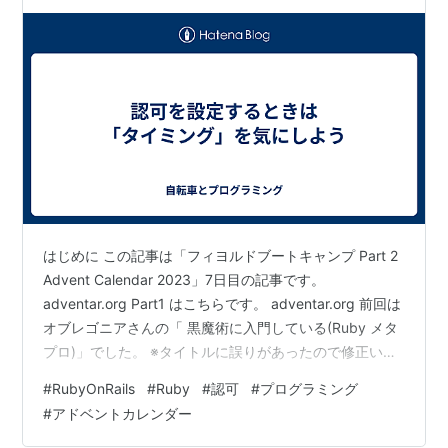
はじめに この記事は「フィヨルドブートキャンプ Part 2
Advent Calendar 2023」7日目の記事です。
adventar.org Part1 はこちらです。 adventar.org 前回は
オブレゴニアさんの「 黒魔術に入門している(Ruby メタ
プロ)」でした。 ※タイトルに誤りがあったので修正いた
しました この記事はRailsで作られたappに実装した管理
#
RubyOnRails
#
Ruby
#
認可
#
プログラミング
者権限(認可)について、gemに頼らず自力で実装する際に
#
アドベントカレンダー
押さえておくべきポイントをまとめています。 ここでい
う管理者権限とは、一般ユーザーに対する管理者を指し