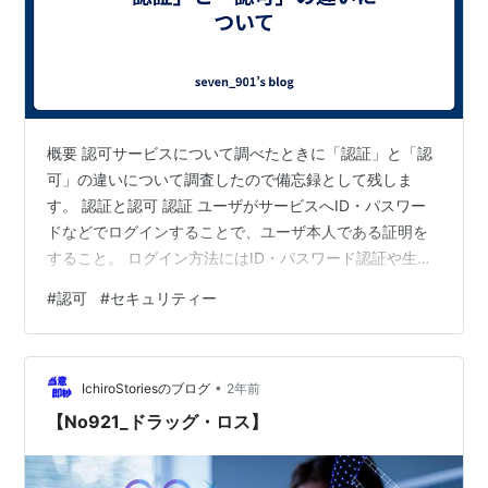
概要 認可サービスについて調べたときに「認証」と「認
可」の違いについて調査したので備忘録として残しま
す。 認証と認可 認証 ユーザがサービスへID・パスワー
ドなどでログインすることで、ユーザ本人である証明を
すること。 ログイン方法にはID・パスワード認証や生体
認証（指紋認証・顔認証など）がある。 認可 ログインし
#
認可
#
セキュリティー
たユーザに対して、サービスへのアクセス権限や許可な
どを与えること。 認可サーバ 上記のアクセス権限を与え
るサーバ。 実サービスの一例 シングルサインオン
•
（SSO） シングルサインオン（SSO）があり、一度のロ
IchiroStoriesのブログ
2年前
グインで複数のサービスへアクセスしたときにログイン
【No921_ドラッグ・ロス】
した状態で利用することができ…