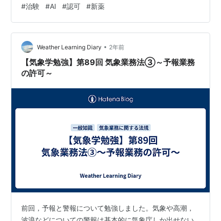
#
治験
#
AI
#
認可
#
新薬
に避けねばなりませんが、せっかく開発された薬を使う
こともできないってのは、やっぱり惜しいですよね。早
期の改善を心より願いたいものです。 春の長雨、なんて
余り聞きませんが、この1週間はよく降りました。そし
•
Weather Learning Diary
2年前
て、一気に20℃近くの気温、一気…
【気象学勉強】第89回 気象業務法③～予報業務
の許可～
前回，予報と警報について勉強しました。気象や高潮，
波浪などについての警報は基本的に気象庁しか出せない