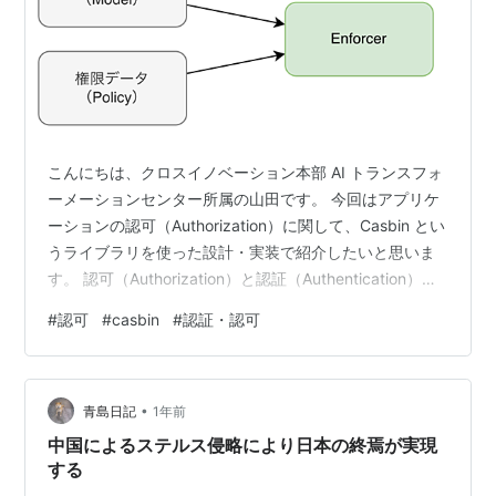
こんにちは、クロスイノベーション本部 AI トランスフォ
ーメーションセンター所属の山田です。 今回はアプリケ
ーションの認可（Authorization）に関して、Casbin とい
うライブラリを使った設計・実装で紹介したいと思いま
す。 認可（Authorization）と認証（Authentication）に
ついて 認可の話をするうえで前提として認可
#
認可
#
casbin
#
認証・認可
（Authorization）と認証（Authentication）の違いにつ
いて再確認しておきます。 認可（Authorization）は認証
（Authentication）と混同されがちですが、区別して考え
•
るのが重要です。 アプリケーションの認…
青島日記
1年前
中国によるステルス侵略により日本の終焉が実現
する