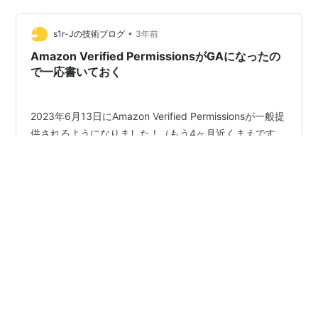
ます。管理者は一般ユーザーの状態や内容を編集する権
限を持ち、…
•
s1r-Jの技術ブログ
3年前
Amazon Verified PermissionsがGAになったの
で一応書いておく
2023年6月13日にAmazon Verified Permissionsが一般提
供されるようになりました！（もう4ヶ月近くまえです
が） 2022年12月にプレビューリリースされ、およそ半年
ほどでGAとなったようです。 Amazon Verified
Permissions の一般提供を開始 このブログで2回Amazon
Verified Permissionsについて書いてきたので、GAについ
#
AWS
#
Amazon Verified Permissions
#
認可
ても書くことにしました。 s1r-j.hatenablog.com s1r-
j.hatenablog.com この記事では、GAにあたってAWS
Japanから動画が公開されていたので、その内容をまと…
•
社会福祉士 合格絵本
3年前
問題120 特定非営利活動法人の組織運営