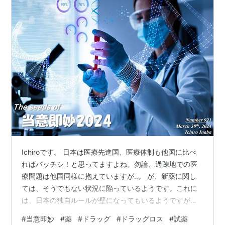
Ichiroです。 日本は医療先進国、医療体制も他国に比べ
ればバッチシ！と思ってますよね。勿論、過疎地での医
療問題は他国同様に抱えていますが..。 が、新薬に関し
ては、そうでもない状況に陥っているようです。これに
は、日本の独自ルールが壁になってもいるようですが、
元々、海外の医薬メーカーから「美味しい市場」と思わ
#
当意即妙
#
薬
#
ドラッグ
#
ドラッグロス
#
試薬
れてもいないようでして..。 誤った薬による被害は確か