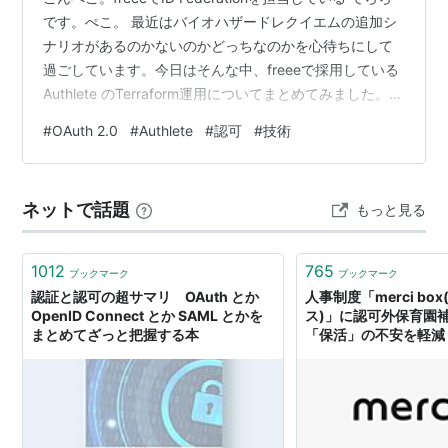
です。ぺこ。 最近はバイオハザードレクイエムの追加シ
ナリオがあるのかないのかどっちなのかを心待ちにして
過ごしています。今日はそんな中、freeeで採用している
Authlete のTerraform運用についてまとめてみました。特
にfreeeではfreeeアプリストアを使った特殊な要件が多
#
OAuth 2.0
#
Authlete
#
認可
#
技術
いためそういった事情も踏まえて紹介していきます。 は
じめに freeeでは、OAuth 2.0 / OpenID Connect に基づ
く認可基盤（以降、「認可基盤」と呼びます）をマイク
ネットで話題
もっと見る
ロサービスにて運用しています。この認可基盤のバック
エ…
1012
765
ブックマーク
ブックマーク
認証と認可の超サマリ OAuth とか
人事制度「merci b
OpenID Connect とか SAML とかを
ス)」に認可外保育園補
まとめてざっと把握する本
「保活」の不安を軽減
復帰をサポート〜