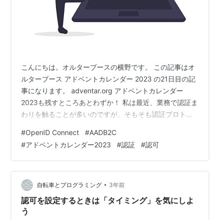
こんにちは。オルターブースの横野です。 この記事はオ
ルターブース アドベントカレンダー 2023 の21日目の記
事になります。 adventar.org アドベントカレンダー
2023も残すところあとわずか！ 私は最近、業務で認証ま
わりを触ることが多いのですが、そもそも認証プロトコ
ルについてちゃんと理解できているのかな？ と思い調べ
#
OpenID Connect
#
AADB2C
てみたところ、多くの素晴らしい書籍や記事が存在して
#
アドベントカレンダー2023
#
認証
#
認可
いたので、その内容を整理するイメージで書いていきま
す。 とはいえ今回の記事はタイトルにもある通り
「OpenID Connect と OAuth 2.0 を知りたい」といった
感じで非エンジニア～初心者向けに書いていこうと…
•
自転車とプログラミング
3年前
認可を設定するときは「タイミング」を気にしよ
う