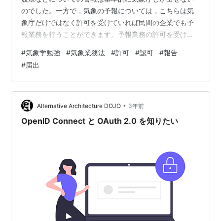
のでした。一方で，気象の予報については，こちらは気
象庁だけではなく許可を受けていれば民間の企業でも予
報業務を行うことができます。予報業務の許可を受けた
事業者のことを予報業務許可事業者と呼び，民間気象会
#
気象学勉強
#
気象業務法
#
許可
#
認可
#
報告
社などはこちらに該当します。 予報業務の許可 予報業務
#
届出
の変更と廃止・休止 【まとめ】学習の要点 参考図書・参
考URL 予報業務の許可 「予報業務」とは，観測の成果に
基づく現象の予想の発表を，反復・継続的に行う行為の
ことであり，発表手段や営利・非営利かは特に関係あり
•
Alternative Architecture DOJO
3年前
ません。 この予報業務の範囲について…
OpenID Connect と OAuth 2.0 を知りたい