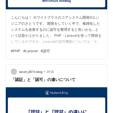
こんにちは！ ホワイトプラスのコアシステム開発Gエン
ジニアのさとうです。 開発をしていく中で、複雑化した
システムを改善するのに認可を整理すると良いかも…と
いう話題が上がりました。 PHP・Laravelを使って開発を
しているのですが、Laravelの認可機能については「そう
いうものがあるらしい」程度の理解しかありません。 そ
#
PHP
#
Laravel
#
認可
こで、この記事では改めてLaravelの認可について調べて
みたことをまとめました。 Laravelの認可の設定がよくわ
からない ユーザーの属性を調べるif文がいろいろなとこ
•
ろに散りばめられている こんな悩みをお持ちの方は、ぜ
seven_901’s blog
2年前
ひご一読いただけると嬉しいです。 認可とは？ 認可…
「認証」と「認可」の違いについて