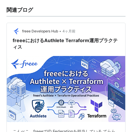
関連ブログ
•
freee Developers Hub
4ヶ月前
freeeにおけるAuthlete Terraform運用プラクテ
ィス
こんぺこ。freeeでID Federationを担当している てらら