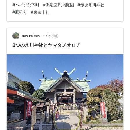
の入り口があるせいで、遠回りさせられてしまう。 大手
#
ハイソな下町
#
浜離宮恩賜庭園
#
赤坂氷川神社
門の入り口 元は将軍家の鷹狩り（*2）の場だったのだ
#
鷹狩り
#
東京十社
が、茶屋などを整備して接待などにも使っていたとい
う。海水も引き込んだ回遊式庭園だが、造りを見ると日
比谷入江に張り出した要塞だったかもしれない。入場料
は300円、年間パスポートもある。 300年の老松など、
•
tatsumitatsu
9ヶ月前
植栽の手入れが見事。四季折々の花も咲き、…
2つの氷川神社とヤマタノオロチ