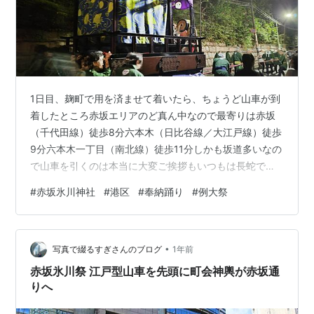
1日目、麹町で用を済ませて着いたら、ちょうど山車が到
着したところ赤坂エリアのど真ん中なので最寄りは赤坂
（千代田線）徒歩8分六本木（日比谷線／大江戸線）徒歩
9分六本木一丁目（南北線）徒歩11分しかも坂道多いなの
で山車を引くのは本当に大変ご挨拶もいつもは長蛇です
が金曜なのであまり並んでいませんでした 今回は2日
#
赤坂氷川神社
#
港区
#
奉納踊り
#
例大祭
間、1時間づつで行ったので踊った曲だけ載せておきます
（覚書） 赤坂音頭赤坂あかね音頭赤坂豊川音頭赤坂小唄
ドタレバチかがやき音頭少年八木節（ここVer.)会津磐梯
•
山佐渡おけさ真室川音頭盆ギリ恋歌恋のブギウギナイト
写真で綴るすぎさんのブログ
1年前
夜に駆けるステテコシャンシャン順不同and more半分W
赤坂氷川祭 江戸型山車を先頭に町会神輿が赤坂通
って多分これともうちょ…
りへ