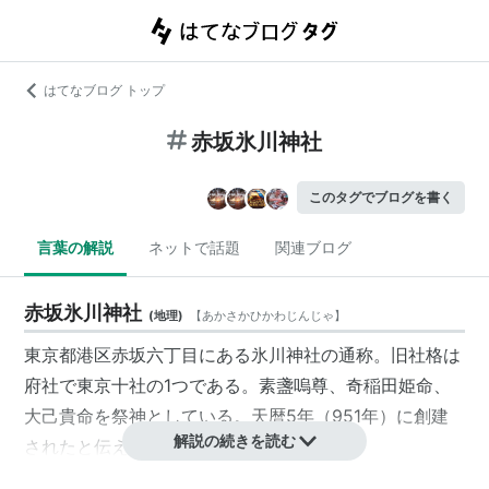
はてなブログ トップ
赤坂氷川神社
このタグでブログを書く
言葉の解説
ネットで話題
関連ブログ
赤坂氷川神社
(
地理
)
【
あかさかひかわじんじゃ
】
東京都港区赤坂六丁目にある氷川神社の通称。旧社格は
府社で
東京十社
の1つである。素盞嗚尊、奇稲田姫命、
大己貴命を祭神としている。天暦5年（951年）に創建
解説の続きを読む
されたと伝えられている。