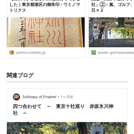
した｜東京都港区の御朱印 - ウミノマ
社」② - 嵐、ゴルフ
トリクス
日々２
umihiro.hateblo.jp
arashi-golf.hatenablo
関連ブログ
•
Soliloquy of Prophet
1ヶ月前
四つ合わせて ～ 東京十社巡り 赤坂氷川神
社 ～