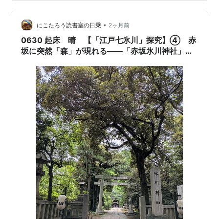
様の経歴が紹介されていたのでそのまま引用する。 〇 素
盞嗚尊（すさのおのみこと）伊勢の神宮で祀られる天照
大御神（あまてらすおおみかみ）の弟神です。勇猛果敢
•
にこたろう読書室の日乗
2ヶ月前
な神様であり、日本神話…
0630 起床 晴 【「江戸七氷川」探究】④ 赤
坂に突然「森」が現れる――「赤坂氷川神社」と
本氷川坂。