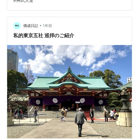
#
神武天皇
が行なわれ・・・中でも江戸城の将軍の上覧を許されて
いた、山王日枝神社と神田明神の祭礼（天下祭／御用
祭）には江戸城の門をくぐる際のカラクリをもつ「江戸
型山車」の巡行が盛んであった。しかし大正時代頃から
•
偶成日記
1年前
各地の山車が祭から姿を消し、震災や戦…
私的東京五社 巡拝のご紹介