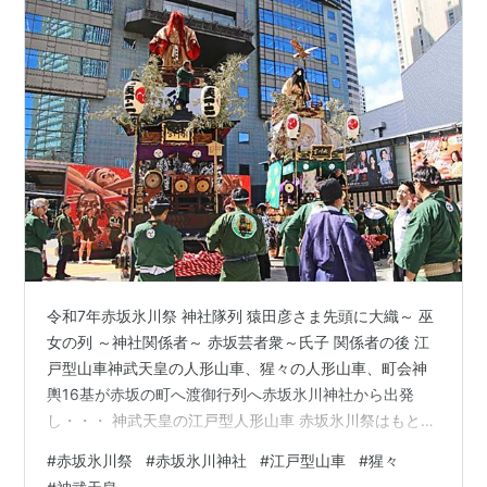
令和7年赤坂氷川祭 神社隊列 猿田彦さま先頭に大織～ 巫
女の列 ～神社関係者～ 赤坂芸者衆～氏子 関係者の後 江
戸型山車神武天皇の人形山車、猩々の人形山車、町会神
輿16基が赤坂の町へ渡御行列へ赤坂氷川神社から出発
し・・・ 神武天皇の江戸型人形山車 赤坂氷川祭はもとも
と宮神輿を氏子町の山車十三台が警固する形で巡行して
#
赤坂氷川祭
#
赤坂氷川神社
#
江戸型山車
#
猩々
いました。江戸時代、江戸東京の各神社でも山車の巡行