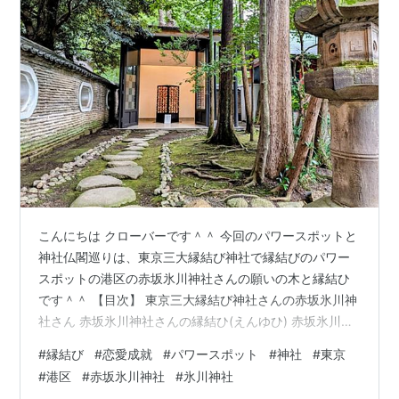
こんにちは クローバーです＾＾ 今回のパワースポットと
神社仏閣巡りは、東京三大縁結び神社で縁結びのパワー
スポットの港区の赤坂氷川神社さんの願いの木と縁結ひ
です＾＾ 【目次】 東京三大縁結び神社さんの赤坂氷川神
社さん 赤坂氷川神社さんの縁結ひ(えんゆひ) 赤坂氷川神
社さんの願の木とさくらんぼ結び 終わりに 赤坂氷川神社
#
縁結び
#
恋愛成就
#
パワースポット
#
神社
#
東京
さん周辺地図 東京三大縁結び神社さんの赤坂氷川神社さ
#
港区
#
赤坂氷川神社
#
氷川神社
ん 赤坂氷川神社さんの創建は古く、西暦９５１(天暦５)