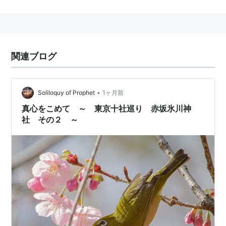
関連ブログ
•
Soliloquy of Prophet
1ヶ月前
真心をこめて ～ 東京十社巡り 赤坂氷川神
社 その２ ～