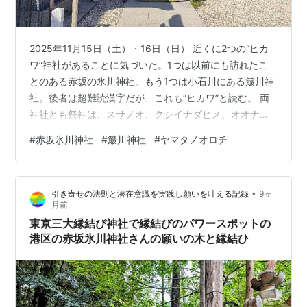
2025年11月15日（土）・16日（日） 近くに2つの“ヒカ
ワ”神社があることに気づいた。1つは以前にも訪れたこ
とのある赤坂の氷川神社。もう1つは小石川にある簸川神
社。後者は超難読漢字だが、これも“ヒカワ”と読む。 両
神社とも祭神は、スサノオ、クシイナダヒメ、オオナム
チ。出雲の黄金の3トップだ。まさに純度100%の出雲系
#
赤坂氷川神社
#
簸川神社
#
ヤマタノオロチ
神社ということで、両方一気に詣ってみた。 だが、そも
そも氷川神社って何だ？ 奈良には、かき氷ファンの聖地
（笑）として有名な氷室神社というのがある。その連想
•
引き寄せの法則と潜在意識を実践し願いを叶える記録
9ヶ
で、氷川神社も氷にちなんだ由緒でもあるのか？と思っ
月前
たが、全然違った。 ヒカワ神社の名称の由来は、出雲国
東京三大縁結び神社で縁結びのパワースポットの
の簸川（ひかわ）から…
港区の赤坂氷川神社さんの願いの木と縁結ひ