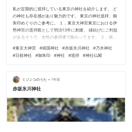
私が定期的に巡拝している東京の神社を紹介します。 ど
の神社も存在感があり魅力的です。 東京の神社巡拝、御
朱印めぐりのご参考に。 １．東京大神宮東京における伊
勢神宮の遥拝殿として明治13年に創建。 縁結びにご利益
があるそうで、女性の参拝者で賑わってます。 ２．靖国
神社1853年（嘉永6年）以降の国事に殉難した人の霊
#
東京大神宮
#
靖国神社
#
赤坂氷川神社
#
乃木神社
246万6千余柱を祀ります。 ３．日枝神社山王日枝神社と
#
日枝神社
#
御朱印
#
神社
#
巡拝
#
神社仏閣
も呼ばれます。 国会議事堂の裏手にあります。 ４．赤坂
氷川神社物凄く雰囲気の良い境内。 隣接している四合稲
荷はいつ訪れてもひんやりと冷気が漂います。 ５．乃木
神社明治期の軍人・乃木希典とその妻・乃木静子を祀り
•
ミジンコのうた
1年前
ます。 乃木坂46ゆか…
赤坂氷川神社