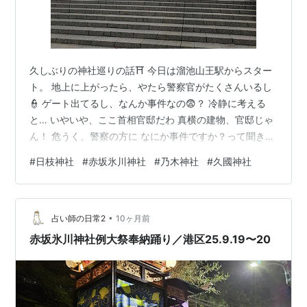
久しぶりの神社巡りの話⛩️ 今日は溜池山王駅からスター
ト。 地上に上がったら、やたら警察官がたくさんいるし
👮 ゲート出てるし、なんか事件なの😨？ 冷静に考える
と… いやいや、ここ首相官邸だわ 真横の建物、官邸じゃ
ん！ 危うく、警察の方に なにか事件ですか？って聞きそ
うになった。 あぶない、あぶない😂 ①官邸すぐ近くの
#
日枝神社
#
赤坂氷川神社
#
乃木神社
#
久國神社
ビル群の中に 立派な鳥居が出現する【日枝神社】 前に写
真を見た時に、一目ぼれした鳥居です。 天気が悪いのが
悔やまれる😢 この鳥居の素敵さもさることながら、神社
•
はこの時期賑わっていて 七五三のかわいい子どもたちが
占い師の日常2
10ヶ月前
たくさん来ていました。なごむ🤗 ちょっと雨が降っちゃ
赤坂氷川神社例大祭奉納踊り／港区25.9.19〜20
ったけど、ちびっこた…