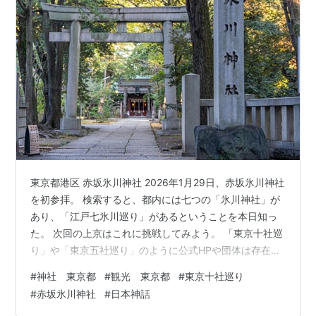
東京都港区 赤坂氷川神社 2026年1月29日、赤坂氷川神社
を初参拝。 検索すると、都内には七つの「氷川神社」が
あり、「江戸七氷川巡り」があるということを本日知っ
た。 次回の上京はこれに挑戦してみよう。 「東京十社巡
り」や「東京五社巡り」のように公式HPや団体は存在し
ないようなので、ネット情報を頼りに巡ることになりそ
#
神社 東京都
#
観光 東京都
#
東京十社巡り
うだ。 「江戸八所八幡巡り」も見つけたのでこちらも楽
#
赤坂氷川神社
#
日本神話
しみ。 ご神木 御祭神は三柱で、公式HPにそれぞれの神