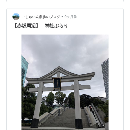
年に現在の赤坂４丁目付近に創建されたのが始まりと言
われている１０００年以上の歴史のある神社さんで「東
京十社」の一社として格式高い神社さんです。 そして、
•
ごしゅいん散歩のブログ
9ヶ月前
赤坂氷川神社さんの大きな…
【赤坂周辺】 神社ぶらり