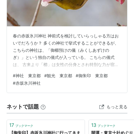
春の赤坂氷川神社 神前式を検討していらっしゃる方はお
いでだろうか？ 多くの神社で挙式することができるが、
こちらの神社は、「御櫛預けの儀（みくしあずけの
ぎ）」という独自の儀式が入っている。 こちらの儀式
は、 古来より「櫛」は女性の分身とされ特別な力が宿っ
ていると考えられてきました。日本神話の中で、八岐大
#
神社 東京都
#
観光 東京都
#
御朱印 東京都
蛇（やまたのおろち）の生贄となりそうであった奇稲田
#
赤坂氷川神社
姫命（くしいなだひめのみこと）を素盞嗚尊（すさのお
のみこと）が櫛に変え、髪に挿して戦いに臨み見事退治
をされた記述があります。この「ご縁」により二柱の神
ネットで話題
もっと見る
様は目出度く夫婦の契りを結ばれました。この御祭神の
神話に基づいた儀式を行うことで、お二人のお誓いを…
17
13
ブックマーク
ブックマーク
【御朱印】赤坂氷川神社に行ってきま
開運・東京十社めぐり