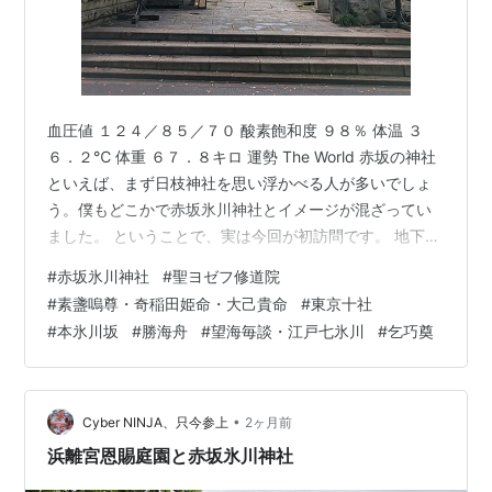
血圧値 １２４／８５／７０ 酸素飽和度 ９８％ 体温 ３
６．２℃ 体重 ６７．８キロ 運勢 The World 赤坂の神社
といえば、まず日枝神社を思い浮かべる人が多いでしょ
う。僕もどこかで赤坂氷川神社とイメージが混ざってい
ました。 ということで、実は今回が初訪問です。 地下鉄
日比谷線で、六本木駅で降ります。 ここから麻布警察署
#
赤坂氷川神社
#
聖ヨゼフ修道院
の前の道を東に向かいます。 アメリカ大使館宿舎北側の
#
素盞嗚尊・奇稲田姫命・大己貴命
#
東京十社
高台の上に、「赤坂氷川神社」があります。 途中、聖ヨ
#
本氷川坂
#
勝海舟
#
望海毎談・江戸七氷川
#
乞巧奠
ゼフ修道院（フランシスカン・チャペルセンター 六本木
教会）を右手に見ます。 第二次大戦後、六本木の元防衛
庁の敷地内にＧＨＱの建物がありました。 そこで働くア
メリカ人兵士…
•
Cyber NINJA、只今参上
2ヶ月前
浜離宮恩賜庭園と赤坂氷川神社