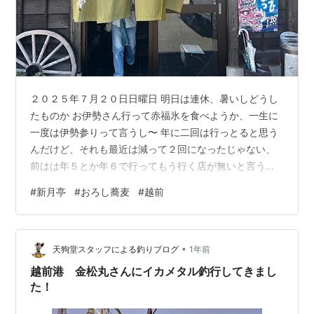
２０２５年７月２０日日曜日 明日は連休、暑いしどうし
たものか お伊勢さん行って赤福氷を食べようか、一生に
一度は伊勢参りって言うし〜 年に二回は行っとると思う
んだけど、それも最近は減って２回になったじゃない、
前はは年５とか年６で行ってもう行く店が無いと言うた
のは誰なの 私で御座います 🙇‍♂️ じゃあ明日は早起きして
#
新月亭
#
おろし蕎麦
#
越前
（５時起床）伊勢参りじゃー 翌日 朝７時起床 オワタ ＿|
￣|○ 伊勢は断念しまーす 身体はお出掛けモードなので
どこかランチに行こう❗️ どこでランチ？ 取り敢えず車に
•
乗ってから考える無策の夫婦 美味しそうな店を見つけて
天狗堂スタッフによる釣りブログ
1年前
も要予約だったりで決まらない、そんな中暑いから蕎麦
越前港 金松丸さんにイカメタル釣行してきまし
もええかも …
た！