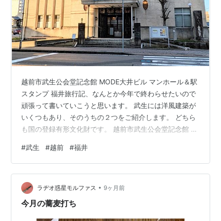
越前市武生公会堂記念館 MODE大井ビル マンホール＆駅
スタンプ 福井旅行記、なんとか今年で終わらせたいので
頑張って書いていこうと思います。 武生には洋風建築が
いくつもあり、そのうちの２つをご紹介します。 どちら
も国の登録有形文化財です。 越前市武生公会堂記念館 写
真の建物右側に石碑が建っています。 「建学記念碑」と
#
武生
#
越前
#
福井
書かれています。 安政３年（1856）、人材育成の教育機
関である藩校「立教館（りっきょうかん）」が開設。 立
教館は明治２年（1869）の版籍奉還頃まで存続し、東京
•
府知事や帝国大学の初代総長等を歴任した渡邉洪基など
ラヂオ惑星モルファス
9ヶ月前
優れた人材を輩出しました。 立教館の閉校から６０年ほ
今月の蕎麦打ち
どたった昭和４年（…