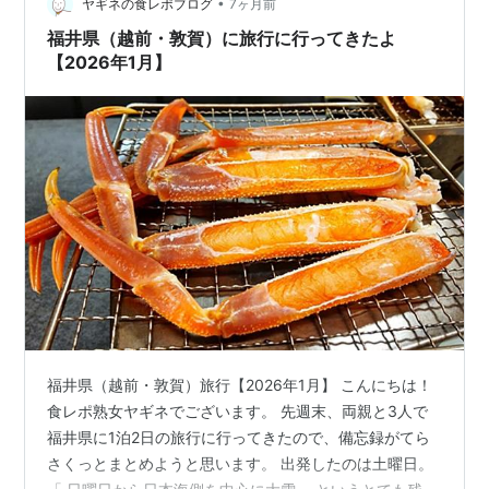
•
クッキーとカニさんスノーボールクッキーです。 他にも
ヤギネの食レポブログ
7ヶ月前
いろんな形のクッキーが売られてたんですけども、この2
福井県（越前・敦賀）に旅行に行ってきたよ
つはカワイイだけじゃなくて、現…
【2026年1月】
福井県（越前・敦賀）旅行【2026年1月】 こんにちは！
食レポ熟女ヤギネでございます。 先週末、両親と3人で
福井県に1泊2日の旅行に行ってきたので、備忘録がてら
さくっとまとめようと思います。 出発したのは土曜日。