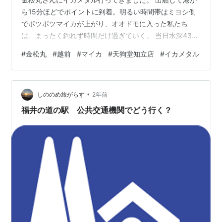
ら15分ほどでポイントに到着。明るい時間帯はミヨシ側
でポツポツマイカが上がり、オオドモに入った私たち
は、まったく釣れず時間だけ過ぎていく。 当日水深43ｍ
で潮が緩くスッテは15号使用。オモリグには、あまり良
#
金松丸
#
越前
#
マイカ
#
天狗堂知立店
#
イカメタル
くない潮でした。 点灯後は、前の方から釣れ出し、一緒
に行った柴田さん、小島さんはさっそく掛ける。私は、
最初サバからスタートとなってしまいました。 水面下
•
は、サバだらけで釣りにくい状態。出遅れた私は、シマ
しののめ旅がらす
2年前
ノのスイスイドロッパーで、大剣に近い大きさのマイカ
福井の道の駅 公共交通機関でどう行く？
が釣れて嬉しいのとホッとしましたが…