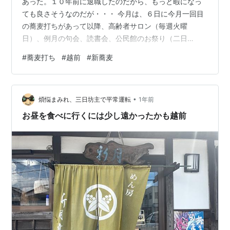
あった。１０年前に退職したのだから、もっと暇になっ
ても良さそうなのだが・・・ 今月は、６日に今月一回目
の蕎麦打ちがあって以降、高齢者サロン（毎週火曜
日）、例月の句会、読書会、公民館のお祭り（二日
間）・・・これが大変だった・・・、吟行句会、一泊の
#
蕎麦打ち
#
越前
#
新蕎麦
宿泊研修（という名の会津旅行）、二月毎の句会（浦
和）、二回目の蕎麦打ち、下館の画塾へお手伝い・・・
という訳で、かなりヘトヘトになってしまった。ブログ
•
をアップされる方々の多くは毎日、またはそれに近いく
煩悩まみれ、三日坊主で平常運転
1年前
らい頻繁に更新されている。すごいなあ・・・と感心す
お昼を食べに行くには少し遠かったかも越前
るばかり。 という訳で、少々遅くなったが冒頭は今月二
回目…