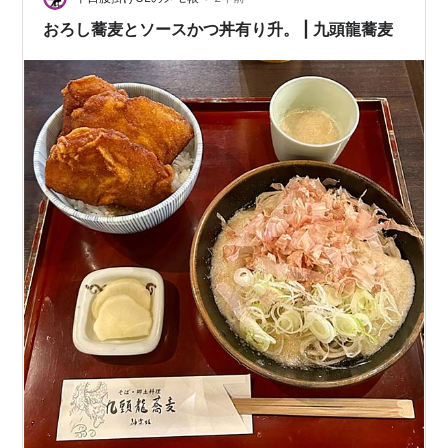
歩約3km。平日5/土曜3/日祝2便。所要時間は約35分、
おろし蕎麦とソースかつ丼有り升。 | 九頭龍蕎麦
運賃は710円。 ・…