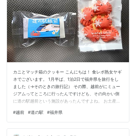
カニとマッチ箱のクッキー こんにちは！ 食レポ熟女ヤギ
ネでございます。 1月半ば、1泊2日で福井県を旅行をし
ました（→そのときの旅行記） その際、越前がにミュー
ジアムってところに行ったんですけども、その向かい側
に道の駅越前という施設があったんですよね。 お土産物
屋さんの売店はかなり小さかったんですけども、動物と
#
越前
#
道の駅
#
福井県
かの形をしたカラフルなクッキーが売られてて、むっち
ゃ可愛かったんです。 で、今回はその中から私が選んで
買ってきた2種類を食レポしようと思います。 マッチ箱