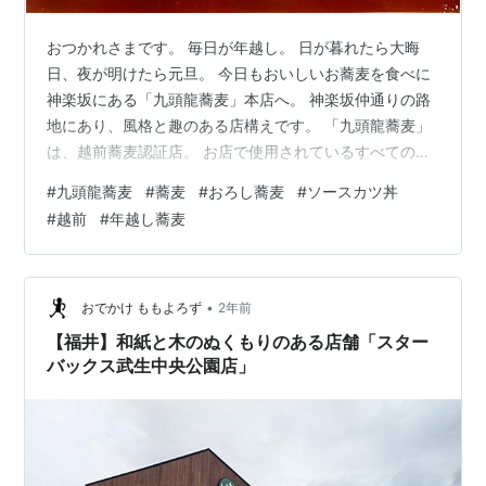
おつかれさまです。 毎日が年越し。 日が暮れたら大晦
日、夜が明けたら元旦。 今日もおいしいお蕎麦を食べに
神楽坂にある「九頭龍蕎麦」本店へ。 神楽坂仲通りの路
地にあり、風格と趣のある店構えです。 「九頭龍蕎麦」
は、越前蕎麦認証店。 お店で使用されているすべての蕎
麦は福井産そば粉＆石臼挽きです。 先日、田町店で初め
#
九頭龍蕎麦
#
蕎麦
#
おろし蕎麦
#
ソースカツ丼
て『越前おろし蕎麦』を食べて美味しかったので再訪。
#
越前
#
年越し蕎麦
次は『ソースカツ丼』も食べると決めて本店へ。 “おろし
蕎麦とソースかつ丼有り升。” では、おじゃまし升。 福
井の郷土料理でおもてなしする「九頭龍蕎麦」は、夜は
少しお高いイメージ。 だけど、昼はとってもお得なんで
•
おでかけ ももよろず
2年前
す！！！ お昼の献立は、お…
【福井】和紙と木のぬくもりのある店舗「スター
バックス武生中央公園店」