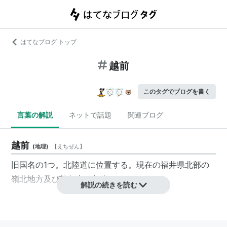
はてなブログ トップ
越前
このタグでブログを書く
言葉の解説
ネットで話題
関連ブログ
越前
(
地理
)
【
えちぜん
】
旧国名の1つ。北陸道に位置する。現在の福井県北部の
嶺北地方及び敦賀市に相当する。
解説の続きを読む