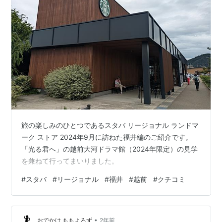
旅の楽しみのひとつであるスタバ リージョナル ランドマ
ーク ストア 2024年9月に訪ねた福井編のご紹介です。
「光る君へ」の越前大河ドラマ館（2024年限定）の見学
を兼ねて行ってまいりました。
#
スタバ
#
リージョナル
#
福井
#
越前
#
クチコミ
•
おでかけ ももよろず
2年前