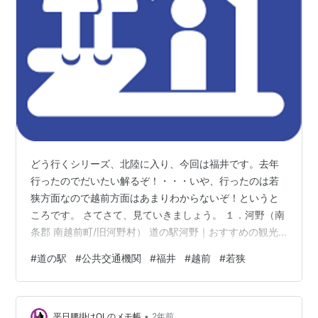
どう行くシリーズ、北陸に入り、今回は福井です。去年
行ったのでだいたい解るぞ！・・・いや、行ったのは若
狭方面なので越前方面はあまりわからないぞ！というと
ころです。 さてさて、見ていきましょう。 １．河野（南
条郡 南越前町/旧河野村） 道の駅河野｜おすすめの観光
スポット｜【公式】福井県 観光/旅行サイト ｜ ふくいド
#
道の駅
#
公共交通機関
#
福井
#
越前
#
若狭
ットコム 車と地図のみ/個別のHPなし 福井鉄道・たけふ
新駅（ハピラインふくい・武生駅より約400ｍ）からハ
ピラインふくい・王子保駅を経由する福井鉄道バス・王
•
子保河野海岸線に乗車し、桜橋バス停下車、そこから徒
平日腰掛けOLのメモ帳
2年前