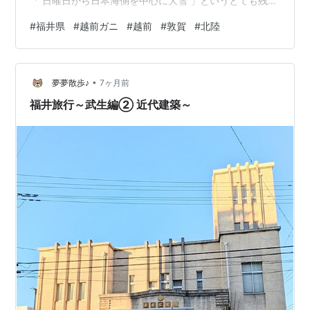
「 日曜日から日本海側を中心に大雪 」というとても残念
なお知らせがあったのですが、とりあえず1日目はとても
#
福井県
#
越前ガニ
#
越前
#
敦賀
#
北陸
気持ちがいい晴天でした。 岐阜県から山を越えて福井県
に入ります。 この辺りは豪雪地帯で何度か命の危険を感
じたことのあるルートなので（しかも携帯の電波が届か
•
ない場所多々あり）、大雪予報が出ている帰りの日は大
夢夢散歩♪
7ヶ月前
回りして別ルートです。 通りがかった時は必ず寄る道の
福井旅行～武生編② 近代建築～
駅、越前おおの荒島の郷…