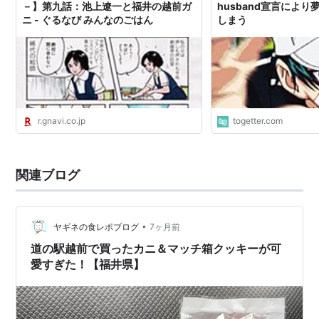
－】第九話：池上遼一と福井の越前ガ
husband宣言によ
ニ - ぐるなび みんなのごはん
しまう
r.gnavi.co.jp
togetter.com
関連ブログ
•
ヤギネの食レポブログ
7ヶ月前
道の駅越前で買ったカニ＆マッチ箱クッキーが可
愛すぎた！【福井県】