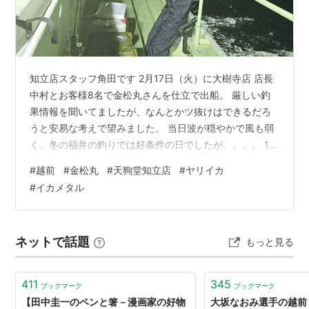
知立店スタッフ角田です 2月17日（火）に大樹寺店 店長
中村とお客様8名で金松丸さんを仕立で出船。 厳しい釣
果情報を聞いてましたが、なんとかツ抜けはできるだろ
うと安易な考えで望みました。 当日波が穏やかで風も弱
く、冬の福井の釣りでは好条件の日でしたが、、、。 16
時に出港して20分ほどで最初のポイントでは19時まで船
#
越前
#
金松丸
#
天狗堂知立店
#
ヤリイカ
中1杯も上がらず、その後30分かけて違う場所に移動。
#
イカメタル
新ポイントで、私と他のお客様がほぼ同時に釣り上げ、
他の方の活性が上がる。しかし時間をあけてポツポツ上
がるのみで連続して釣れない。 納竿の1時間前に中村店長
ネットで話題
もっと見る
から「イカ球あるよ」と言いつつさっそくイカを掛けて
ました。私も納竿30分前…
411
345
ブックマーク
ブックマーク
【田中圭一のペンと箸－漫画家の好物
大坂なおみ選手の越前