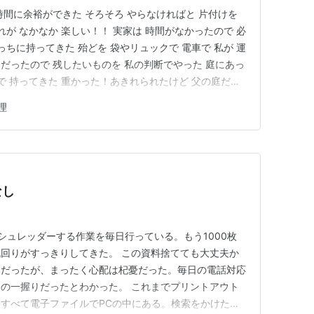
時間に余裕ができた そろそろ やらなければと 片付けを
れが なかなか 楽しい！！ 実家は 時間がなかったので 必
っちに持ってきた 殆どを 袋やリュックで 電車で 私が 運
だったので 残したいものを 私の判断でやった 庭にあっ
で 持ってきた 重かった！あきれられたけど 父の庭だか
ど捨てた といっても 時々は行って整理してたので あれ
理
を 同じ市内で３回やった 結婚して住んだとこは「家賃が
なし
シュレッダーする作業を毎日行っている。もう1000枚
回りがすっきりしてきた。 この資料捨てても大丈夫か
業だったが、まったく心配は杞憂だった。毎日の電話対応
の一握りだったとわかった。 これまでプリントアウト
すべて電子ファイルでPCの中にある。検索をかけたら