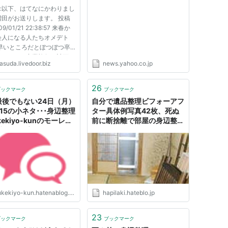
組み広げたい」（Web東
前:以下、はてなにかわりまし
奥） - Yahoo!ニュース
増田がお送りします。 投稿
09/01/21 22:38:57 来春か
会人になる人たちオメデト
 早いところだとぼつぼつ卒
終わって、卒業旅行の計画と
asuda.livedoor.biz
news.yahoo.co.jp
んとなく浮ついてる頃だと思
。 金無いやつは18切符無
旅とか良いぞ。 さて、暇が
26
ブックマーク
ブックマーク
うちにしておくべき身辺整理
最後でもない24日（月）
自分で遺品整理ビフォーアフ
：15の小ネタ･･･身辺整理
ター具体例写真42枚、死ぬ
ukekiyo-kunのモーレ
前に断捨離で部屋の身辺整理
小ネタ教室！
しよう - 移転→hapilaki.net
kekiyo-kun.hatenablog.com
hapilaki.hateblo.jp
23
ブックマーク
ブックマーク