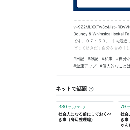
＝＝＝＝＝＝＝＝＝＝＝＝＝＝＝ http
v=9Z2MLXXTw3c&list=RDyVNG
Bouncy & Whimsical Is
です。０７：５０。 まぁ最近
ばって起きだす自分を誉めまし
られました。 てか、昨日はな
#
日記
#
雑記
#
私事
#
自分
レスがすべ…
#
金運アップ
#
個人的なこと
ネットで話題
330
79
ブックマーク
ブ
社会人になる前にしておくべ
社会
き事（身辺整理編）
き事
ゃん