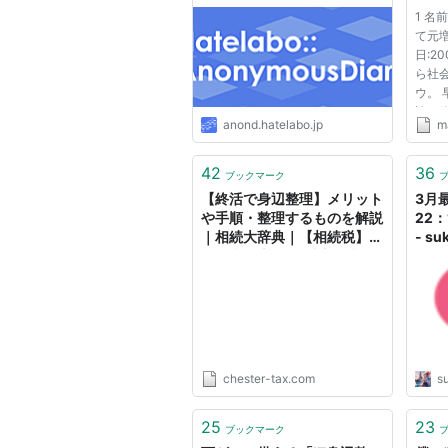
1 名
て元
日:20
ら社
ウ。
論も
anond.hatelabo.jp
m
かな
います
泊の
42
36
ブックマーク
ある
【終活で身辺整理】メリット
3月
で...
や手順・整理するものを解説
22
｜相続大辞典｜【相続税】専
- s
門の税理士60名以上｜税理
ツ！
士法人チェスター
chester-tax.com
su
25
23
ブックマーク