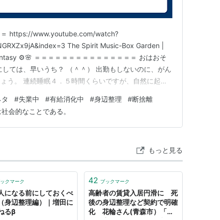
s://www.youtube.com/watch?
RXZx9jA&index=3 The Spirit Music-Box Garden |
ekai Fantasy ⚙️🌸 ＝＝＝＝＝＝＝＝＝＝＝＝＝＝＝ おはおそ
にしては、早いうち？ （＾＾） 出勤もしないのに、がん
ょう。 連続睡眠４．５時間くらいですが、自然に起き
かなか、良い一日で！（＾０＾）！ ここしばらくのスト
ネタ
#
失業中
#
有給消化中
#
身辺整理
#
断捨離
は社会的なことである。
もっと見る
42
ックマーク
ブックマーク
人になる前にしておくべ
高齢者の賃貸入居円滑に 死
（身辺整理編）｜増田に
後の身辺整理など契約で明確
ねるβ
化 花輪さん(青森市）「仕