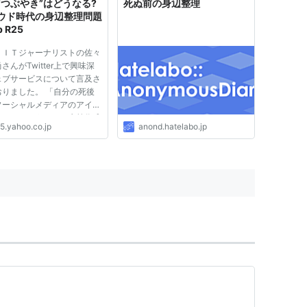
“つぶやき”はどうなる?
死ぬ前の身辺整理
ウド時代の身辺整理問題
b R25
、ＩＴジャーナリストの佐々
さんがTwitter上で興味深
ェブサービスについて言及さ
おりました。 「自分の死後
ソーシャルメディアのアイデ
ィティをどうするか生前作成
5.yahoo.co.jp
anond.hatelabo.jp
けるMy WebWill（英
。オンラインＲＰＧの保有ア
ムを誰に寄贈するか。
bookの遺影は。Twitterでの
weet...