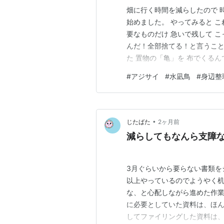
畑に行く時間を減らしたので 
始めました。 やってみると こ
要なものだけ 急いで残して こ
んだ！全部捨てる！と言うこと
た 置物の「亀」を 布でくるん
ら 何か残したかった！ ほとん
#
アジサイ
#
水凪鳥
#
身辺整
はあれで良かった！ 引っ越し
高すぎて」…
•
じたばた
2ヶ月前
減らしてもなんら支障
3月ぐらいから要らない書類を
以上やっているのでようやく机
な、と心配しながら進めた作
に必要としていた資料は、ほん
してファイリングした資料は、