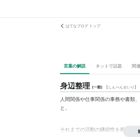
はてなブログ トップ
言葉の解説
ネットで話題
関
身辺整理
(
一般
)
【
しんぺんせいり
】
人間関係や仕事関係の事務や書類、
と。
それまでの活動の継続性を前提とし
対して責任をとる形で異動を行う際