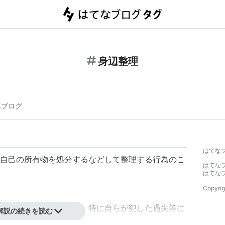
身辺整理
連ブログ
はてな
自己の所有物を処分するなどして整理する行為のこ
はてな
はてな
Copyrig
ないことが特徴であり、特に自らが犯した過失等に
解説の続きを読む
の引継ぎ等の整理を呼ぶことがある。