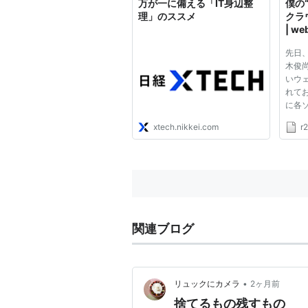
万が一に備える「IT身辺整
僕の
理」のススメ
クラ
| we
先日
木俊尚
いウ
れて
に各
ンテ
xtech.nikkei.com
r2
してお
語）
イテ
Face
最期のT
関連ブログ
•
リュックにカメラ
2ヶ月前
捨てるもの残すもの