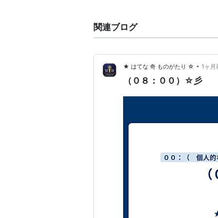
関連ブログ
•
★ はてな 奇 ものがたり ☆
1ヶ月
（０８：００）☆彡