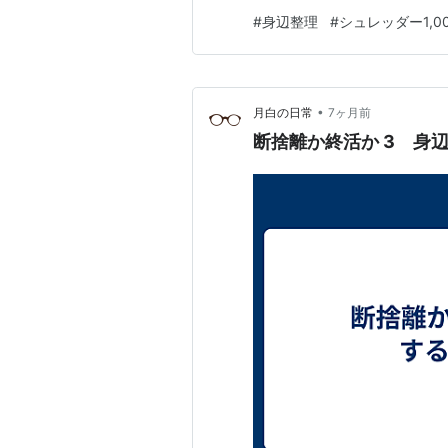
すぐに出てくるので、もともと
#
身辺整理
#
シュレッダー1,0
とで、以前よりも仕事がしやす
れに、大昔の知識って、いまも
•
月白の日常
7ヶ月前
断捨離か終活か 3 身