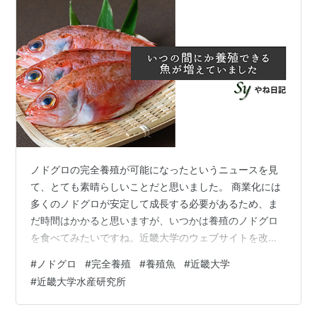
医学部
医学科
大学院医学研究科
奈良キャンパス（奈良県奈良市中町3327-204）
農学部
農業生産科学科
水産学科
応用生命化学科
ノドグロの完全養殖が可能になったというニュースを見
食品栄養学科
て、とても素晴らしいことだと思いました。 商業化には
環境管理学科
多くのノドグロが安定して成長する必要があるため、ま
だ時間はかかると思いますが、いつかは養殖のノドグロ
バイオサイエンス学科
を食べてみたいですね。近畿大学のウェブサイトを改め
大学院農学研究科
て見てみると、養殖で生産されている魚の種類がいつの
#
ノドグロ
#
完全養殖
#
養殖魚
#
近畿大学
間にかかなり増えていることに気づきました。 研究の積
和歌山キャンパス（和歌山県紀の川市西三谷930）
#
近畿大学水産研究所
み重ねが着実に成果として表れているのだなと思いま
生物理工学部
す。生産された養殖魚は、「近畿大学水産研究所」でい