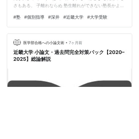
さもある。 子離れならぬ 塾生離れができない塾長かよ笑
でも一番は 塾生たちがこれからどんどん成長していくの
#
塾
#
個別指導
#
深井
#
近畿大学
#
大学受験
が楽しみ！ これに尽きる。
•
医学部合格への小論文術
7ヶ月前
近畿大学 小論文・過去問完全対策パック【2020–
2025】総論解説