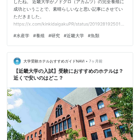
したね。 近畿大学がノドグロ（アカムツ）の完全養殖に
所属。同連盟で最多の44回の優勝を成し遂げている。
成功ということで、素晴らしいなと思い記事にさせてい
また、1997年には、関西学生春・秋、全日本大学野球
ただきました。
選手権大会、明治神宮野球大会、全日本アマチュア野球
https://x.com/kinkidaigakuPR/status/20192819250186
王座決定戦（現在は廃止）の大学野球史上初の五冠を達
16167より引用 【世界初！】近畿大学がノドグロの完全
#
水産学
#
養殖
#
研究
#
近畿大学
#
魚類
養殖に成功🐟養殖用種苗生産技術の確立と実用化をめざ
成した。
します。https://t.co/47aVtWcsSJ — 近畿大学🐟
他には水泳部、アーチェリー部、相撲部、硬式テニス
(@kinkidaigakuPR) 2026年2月5日 「世界初の成果」近
部、ボクシング部、バスケットボール部、吹奏楽部など
•
畿大学ノドグロの完全養殖に成功したと発表
大学受験ホテルおすすめガイドNAVI
7ヶ月前
にも力を入れている。
❗️https://t.co/E…
【近畿大学の入試】受験におすすめのホテルは？
近くで安いのはどこ？
著名な出身者
4代目朝潮太郎（元大関、7代目高砂親方）、赤井英和
（元ボクサー・俳優）、名城信男（ボクサー）、有藤通
世（野球）、藤井彰人（野球）、二岡智宏（野球）、林
威助（野球）、糸井嘉男（野球）、寺川綾（競泳）、中
西悠子（競泳）、山本貴司（競泳）、中尾美樹（競
泳）、入江陵介（競泳）、馬場賢治（サッカー）、つん