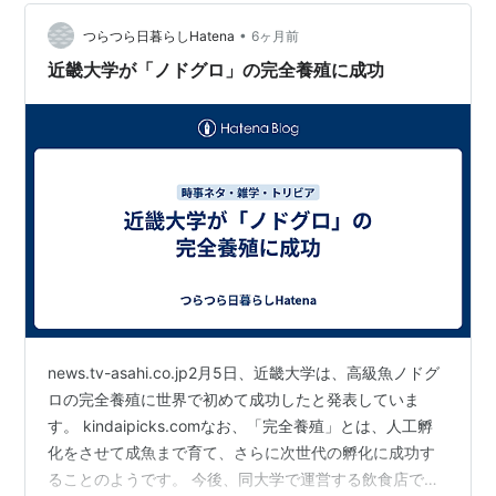
生物工学科
ただくことができるようなので、機会を見つけてグラン
フロントの店舗へ行ってみたいと思います。ランキング
•
つらつら日暮らしHatena
6ヶ月前
遺伝子工学科
参加中食べ物ランキング参加中雑談ランキング参加中…
近畿大学が「ノドグロ」の完全養殖に成功
食品安全工学科
システム生命科学科
人間工学科
医用工学科
大学院生物理工学研究科
広島キャンパス（広島県東広島市高屋うめの辺1）
工学部
化学生命工学科
機械工学科
news.tv-asahi.co.jp2月5日、近畿大学は、高級魚ノドグ
ロボティクス学科
ロの完全養殖に世界で初めて成功したと発表していま
電子情報工学科
す。 kindaipicks.comなお、「完全養殖」とは、人工孵
情報学科
化をさせて成魚まで育て、さらに次世代の孵化に成功す
ることのようです。 今後、同大学で運営する飲食店で成
建築学科