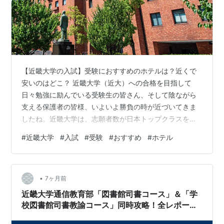
く♂（音楽プロデューサー）、牧野隆志（東京プリ
ン）、名越康文 （精神科医）など。
その他
マグロの養殖研究に力を入れており、水産研究所は世界
【近畿大学の入試】受験におすすめのホテルは？近くで
初となるマグロの完全養殖に成功した。完全養殖のクロ
安いのはどこ？ 近畿大学（近大）への合格を目指して
マグロの成魚を「近大マグロ」として販売している。水
日々勉強に励んでいる受験生の皆さん、そして陰ながら
産研究所ならびに大学院農学研究科は、2002年度〜
支える保護者の皆様、いよいよ勝負の時が近づいてきま
したね。近畿大学は、志願者数が日本トップクラスを誇
2007年度に文部科学省「21世紀COEプログラム」に選
る超人気大学であり、その入試は全国から多くのライバ
定された。2008年度からは文部科学省「グローバル
#
近畿大学
#
入試
#
受験
#
おすすめ
#
ホテル
ルが集まる非常に激しい戦いです。近大の入試を攻略す
COEプログラム」クロマグロ等の養殖科学の国際教育研
る上で、学力と同じくらい重要なのが「前泊するホテル
究拠点に採択されている。2014年7月、完全養殖マグロ
の選択」であることをご存知でしょうか。近大は「東大
の大量生産に向け、豊田通商と水産養殖事業の推進に関
•
阪キャンパス」を中心に、奈良、和歌山、広島、福岡、
7ヶ月前
する覚書を締結し、一層パートナーシップを強化するこ
大阪狭山と、全国に6つのキャンパスを展開しており、学
近畿大学通信教育部「図書館司書コース」＆「学
部によって試験会場が大きく異なります。特にメイン…
とを発表した。
校図書館司書教諭コース」同時攻略！全レポート
＆終末試験まとめ(2025-2026)