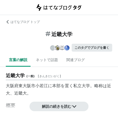
はてなブログ トップ
近畿大学
このタグでブログを書く
言葉の解説
ネットで話題
関連ブログ
近畿大学
(
一般
)
【
きんきだいがく
】
大阪府東大阪市小若江に本部を置く私立大学。略称は近
大、近畿大。
概要
解説の続きを読む
1949年、衆議院議員であった世耕弘一が学長・校長を