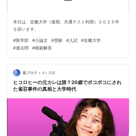
芸術学科
文化・歴史学科
本日は、近畿大学（後期、共通テスト利用）２０２５年
英語多文化コミュニケーション学科
を扱います。
総合社会学部
#
医学部
#
小論文
#
受験
#
入試
#
近畿大学
総合社会学科
#
過去問
#
模範解答
理工学部
理学科
生命科学科
•
龍ブログ
4ヶ月前
応用化学科
ヒコロヒーの元カレは誰？20歳でボコボコにされ
機械工学科
た雀荘事件の真相と大学時代
電気電子工学科
情報学科
社会環境工学科
建築学部
建築学科