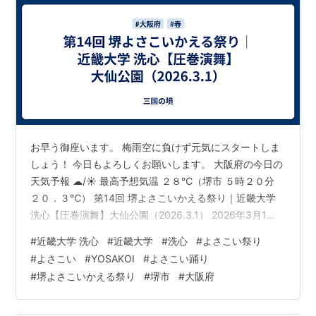
1994年 - 大学院文芸学研究科、工業技術研究科設置
1997年 - 大学院生物理工学研究科設置
1999年 - 大学院化学研究科と工学研究科を改組し総
合理工学研究科設置
2001年 - 工学部を東広島市に完全移転
2003年 - 商経学部を経済学部・経営学部に分離
2004年 - 法科大学院を設置。九州工学部を産業理工
学部に改組
お早う御座います。 梅雨空に負けず元気にスタートしま
2005年 - 工業技術研究科をシステム工学研究科に改
しょう！ 今日もよろしくお願いします。 大阪府の今日の
組
天気予報 ☁/☀ 最高予想気温 ２８℃（堺市 ５時２０分
２０．３℃） 第14回 堺よさこいかえる祭り｜近畿大学
2010年 - 総合社会学部設置
洗心【圧巻演舞】大仙公園（2026.3.1） 2026年3月1
2011年 - 理工学部建築学科を改組し、建築学部を東
日、大阪・大仙公園で開催された 第14回 堺よさこいかえ
大阪キャンパスに設置
#
近畿大学 洗心
#
近畿大学
#
洗心
#
よさこい祭り
る祭り。 近畿大学 洗心の迫力ある演舞をお届けします。
#
よさこい
#
YOSAKOI
#
よさこい踊り
力強さと美しさが融合したステージをぜひご覧くださ
学部・キャンパス
#
堺よさこいかえる祭り
#
堺市
#
大阪府
い。 📍開催地：大仙公園（大阪府堺市） 📅撮影日：
（2014年現在）
2026年3月1日 チャンネル登録・高評価よろしくお願い