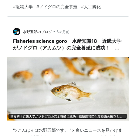
魚を提供し、5年後に養殖業者への稚魚販売を目指すとの
大学院システム工学研究科
#
近畿大学
#
ノドグロの完全養殖
#
人工孵化
こと。 高級魚は変わらなそうですが、季節に限らず口に
入るのかもしれません。
福岡キャンパス（福岡県飯塚市柏の森11-6）
産業理工学部
•
水野五郞のブログ
6ヶ月前
生物環境化学科
Fisheries science goro 水産知識18 近畿大学
電気通信工学科
がノドグロ（アカムツ）の完全養殖に成功！ 近
畿大学の水産学の成果はすごいですよね・・
建築・デザイン学科
情報学科
経営ビジネス学科
大学院
産業理工学研究科
産業技術研究科
体育会・文化会
体育会硬式野球部は関西学生野球連盟（他は関西大学・
">こんばんは水野五郎です。 "> 良いニュースを見かけま
関西学院大学・同志社大学・立命館大学・京都大学）に