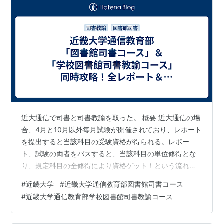
系列校・グループ校
近大姫路大学
（学校法人
近畿大学弘徳学園
が運営、
兵庫県姫路市）
近畿大学豊岡短期大学
（学校法人
近畿大学弘徳学園
が運営、兵庫県豊岡市）
近畿大学九州短期大学
（福岡県飯塚市）
近畿大学工業高等専門学校
（三重県名張市）
近畿大学附属看護専門学校
（大阪府大阪狭山市）
近大通信で司書と司書教諭を取った。 概要 近大通信の場
近畿大学附属高等学校・中学校
（大阪府東大阪市）
合、4月と10月以外毎月試験が開催されており、レポート
近畿大学附属豊岡高等学校・中学校
（兵庫県豊岡
を提出すると当該科目の受験資格が得られる。レポー
市）
ト、試験の両者をパスすると、当該科目の単位修得とな
近畿大学附属新宮高等学校・中学校
（和歌山県新宮
り、規定科目の全修得により資格ゲット！という流れで
市）
ある。 履修単位によっては全て通信だけで完結出来て、
#
近畿大学
#
近畿大学通信教育部図書館司書コース
スクーリングなどは不要(私も全て通信のみ)。基本は独自
近畿大学附属和歌山高等学校・中学校
（和歌山県和
#
近畿大学通信教育部学校図書館司書教諭コース
テキスト(一部市販書籍)を読んで課題レポートを書き、
歌山市）
webで論述試験を受ける。演習系の科目はテキストでは
近畿大学附属広島高等学校・中学校福山校
（広島県