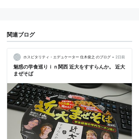
務めていた
大阪専門学校と大阪理工科大学が合併
して開
学した。
13学部48学科、法科大学院と大学院11研究科を擁する総
合大学で、西日本有数のマンモス大学として知られる。
関連ブログ
また、多くの系列校を有している。
2016年4月に予定している外国語・国際系学部の新設に
合わせ、これまで「KINKI UNIVERSITY」としていた英
•
ホスピタリティ・エデュケーター 住木俊之 のブログ
2日前
語表記を、「KINDAI UNIVERSITY」に変更する。
魅惑の学食巡りｉｎ関西 近大をすすらんか。 近大
まぜそば
沿革
1925年 -
大阪専門学校創立
1943年 -
大阪理工科大学創立
1949年 - 新学制により、
大阪理工科大学と大阪専門
学校を母体
に近畿大学開学。理工学部、商学部設
置。初代総長は世耕弘一
1950年 - 法学部、短期大学部設置