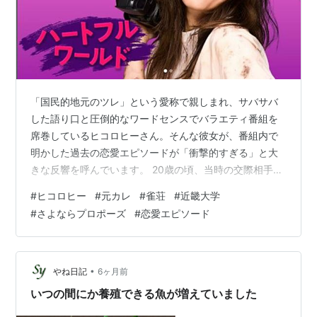
薬学部
医療薬学科
創薬科学科
近畿大学短期大学部
商経科
通信教育部
「国民的地元のツレ」という愛称で親しまれ、サバサバ
大学院
した語り口と圧倒的なワードセンスでバラエティ番組を
法学研究科
席巻しているヒコロヒーさん。そんな彼女が、番組内で
明かした過去の恋愛エピソードが「衝撃的すぎる」と大
商学研究科
きな反響を呼んでいます。 20歳の頃、当時の交際相手か
経済学研究科
ら「雀荘禁止」を言い渡されていたにもかかわらず、嘘
#
ヒコロヒー
#
元カレ
#
雀荘
#
近畿大学
総合理工学研究科
をついて通い詰めていたというヒコロヒーさん。明け方
#
さよならプロポーズ
#
恋愛エピソード
薬学研究科
の雀荘前で待ち構えていた彼氏に「ボコボコにされた」
というエピソードは、ライブドアニュースなどでも取り
総合文化研究科
上げられ、お茶の間に衝撃を与えました。 今回は、ヒコ
法科大学院
ロヒーさんが20歳の頃に付き合っていた元カレは誰なの
•
やね日記
6ヶ月前
か、名前や正体についての噂から、当時の拠点…
大阪狭山キャンパス（大阪府大阪狭山市大野東377-2）
いつの間にか養殖できる魚が増えていました