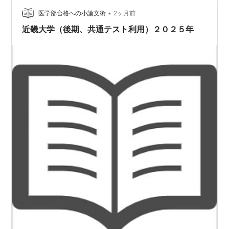
します。
東大阪キャンパス（本部、大阪府東大阪市小若江3-4-
•
医学部合格への小論文術
2ヶ月前
1）
近畿大学（後期、共通テスト利用）２０２５年
法学部
法律学科（通信教育部を併設）
政策法学科
経済学部
経済学科
国際経済学科
総合経済政策学科
経営学部
経営学科
商学科
会計学科
キャリア・マネジメント学科
文芸学部
文学科