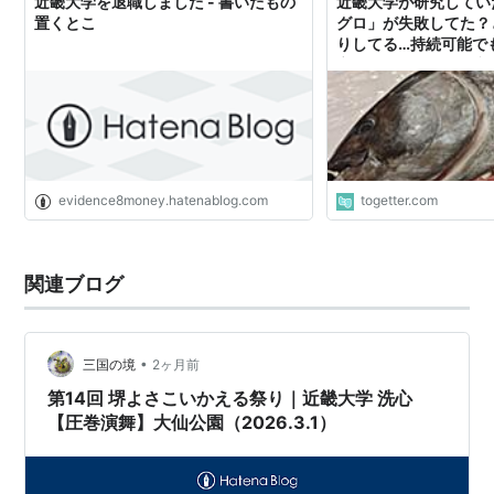
近畿大学を退職しました - 書いたもの
近畿大学が研究してい
1980年 - 大学院医学研究科博士課程、薬学研究科を
置くとこ
グロ」が失敗してた？
りしてる…持続可能で
設置
立するとは限らない養
1984年 - 理工学総合研究所開設
1985年 - 大学院農学研究科設置。第二工学部を九州
工学部に改称
1986年 - 産業・法律情報研究所開設、人権問題研究
所開設
evidence8money.hatenablog.com
togetter.com
1987年 - 民俗学研究所開設
1989年 - 文芸学部、大学院経済学研究科を設置。奈
関連ブログ
良県奈良市にキャンパスを開設、農学部を移転
1991年 - 広島県東広島市にキャンパスを開設、工学
部の一部を移転
•
三国の境
2ヶ月前
1992年 - 大学院産業技術研究科設置
第14回 堺よさこいかえる祭り｜近畿大学 洗心
1993年 - 和歌山県那賀郡打田町（現紀の川市）にキ
【圧巻演舞】大仙公園（2026.3.1）
ャンパスを開設、生物理工学部設置。先端技術総合
研究所開設