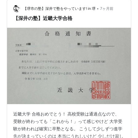
なくオンデマンド形式の動画を視聴する。 司書＆司書教
福山市）
諭Ｗ攻略のメリット 「図書館司書コース」と「学校図書
•
【堺市の塾】深井で塾をやっています! in 堺
7ヶ月前
近畿大学附属広島高等学校・中学校東広島校
（広島
館教諭コース」は相互乗り入れの…
【深井の塾】近畿大学合格
県東広島市）
近畿大学附属福岡高等学校
（福岡県飯塚市）
近畿大学泉州高等学校
（学校法人泉州学園が運営、
大阪府岸和田市）
近畿大学附属小学校
（奈良県奈良市）
近畿大学附属幼稚園（奈良県奈良市）
近畿大学九州短期大学附属幼稚園（福岡県飯塚市）
近畿大学豊岡短期大学附属幼稚園（学校法人近畿大
学弘徳学園が運営、兵庫県豊岡市）
関連キーワード
近畿大学 合格おめでとう！ 高校受験は通過点なので、
産近甲龍
受験が終わっても「これから！」って感じやけど 大学受
験が終われば確実に卒塾となる。 こうして少しずつ進学
先が決まっていくのは 本当にうれしいけど 少しだけ寂し