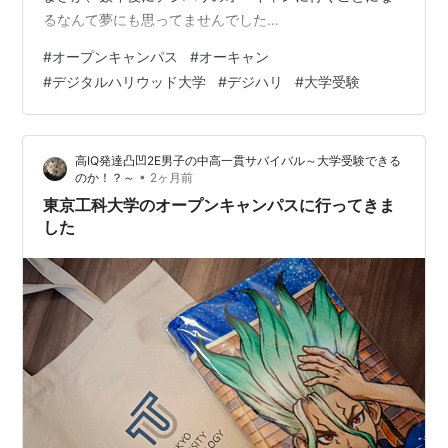
るなんて夢にも思ってませんでした…
#
オープンキャンパス
#
オーキャン
#
デジタルハリウッド大学
#
デジハリ
#
大学受験
高IQ発達凸凹2E男子の中高一貫サバイバル～大学受験できる
•
のか！？～
2ヶ月前
東京工科大学のオープンキャンパスに行ってきま
した