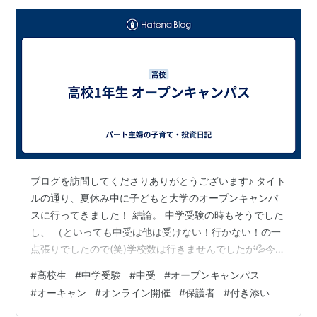
ブログを訪問してくださりありがとうございます♪ タイト
ルの通り、夏休み中に子どもと大学のオープンキャンパ
スに行ってきました！ 結論。 中学受験の時もそうでした
し、 （といっても中受は他は受けない！行かない！の一
点張りでしたので(笑)学校数は行きませんでしたが💦今通
学している学校に何度も何度も足を運びました！） 普段
#
高校生
#
中学受験
#
中受
#
オープンキャンパス
の生活の中で、個人に合う医療機関探しなども含めて 実
#
オーキャン
#
オンライン開催
#
保護者
#
付き添い
際に足を運んで目で見て肌で感じる体験や経験に勝るも
のなし！ です(#^^#) 実際にキャンパスに見に行った学校