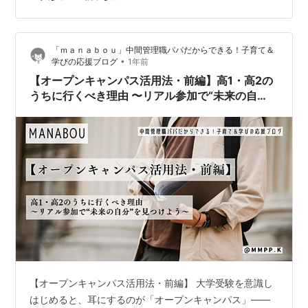
かず、です✨️ 今回のところは専門課程の情報収集などを
中心に、卒業後のキャリアプランなども少し学べまし
て。 私も非常に勉強になりましたし、本人にとって有益
「ｍａｎａｂｏｕ」中間管理職パパだからできる！子育て＆
な資料・情報もいくつか手に入れる…
•
学びの応援ブログ
1年前
【オープンキャンパス活用法・前編】高1・高2の
うちに行くべき理由 〜リアル参加で“未来の自
分”を見つけよう〜
【オープンキャンパス活用法・前編】 大学受験を意識し
はじめると、耳にするのが「オープンキャンパス」――