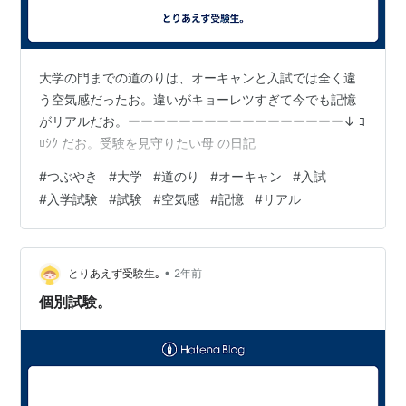
大学の門までの道のりは、オーキャンと入試では全く違
う空気感だったお。違いがキョーレツすぎて今でも記憶
がリアルだお。ーーーーーーーーーーーーーーーーー↓ ﾖ
ﾛｼｸ だお。受験を見守りたい母 の日記
#
つぶやき
#
大学
#
道のり
#
オーキャン
#
入試
#
入学試験
#
試験
#
空気感
#
記憶
#
リアル
•
とりあえず受験生｡
2年前
個別試験。