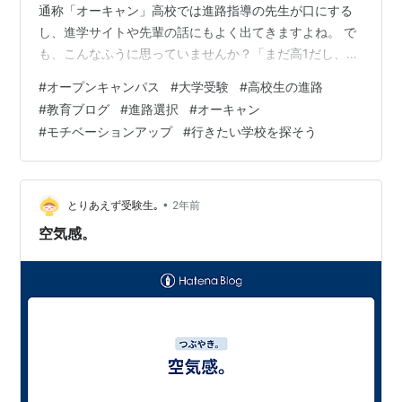
通称「オーキャン」高校では進路指導の先生が口にする
し、進学サイトや先輩の話にもよく出てきますよね。 で
も、こんなふうに思っていませんか？「まだ高1だし、今
行ってもよくわからないかも」「高3になって志望校が決
#
オープンキャンパス
#
大学受験
#
高校生の進路
まってから行けばいいでしょ？」 はい、これ、かなりも
#
教育ブログ
#
進路選択
#
オーキャン
ったいないです。 オープンキャンパスは、早いうちに行
#
モチベーションアップ
#
行きたい学校を探そう
っておくからこそ、得られるメリットがたくさんあるん
です。 うちの子どもたちもオープンキャンパスや高校受
験時のオープンスクールに参加して、「ここに行きたい
な」と気持ちを強めていました。だから…
•
とりあえず受験生｡
2年前
空気感。