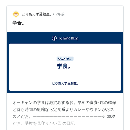
の数は、 4校 オンラインが 1校 でした(^^) オンラインで
参加した大学も本当は直接行く予定でしたが、台風の影
•
とりあえず受験生｡
2年前
響で急遽…
学食。
オーキャンの学食は激混みするお。早めの食券･席の確保
と待ち時間の短縮なら定食系よりカレーやウドンがおス
スメだお。ーーーーーーーーーーーーーーーーー↓ ﾖﾛｼｸ
だお。受験を見守りたい母 の日記