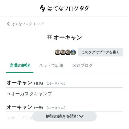
はてなブログ トップ
オーキャン
このタグでブログを書く
言葉の解説
ネットで話題
関連ブログ
オーキャン
(
音楽
)
【
おーきゃん
】
→
オーガスタキャンプ
オーキャン
(
一般
)
【
おーきゃん
】
解説の続きを読む
→
オープンキャンパス