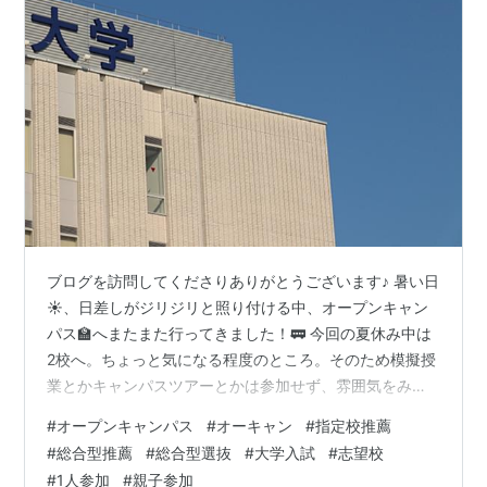
ブログを訪問してくださりありがとうございます♪ 暑い日
☀、日差しがジリジリと照り付ける中、オープンキャン
パス🏫へまたまた行ってきました！🚃 今回の夏休み中は
2校へ。ちょっと気になる程度のところ。そのため模擬授
業とかキャンパスツアーとかは参加せず、雰囲気をみる
こと中心に。 それでも毎回、どこに行っても強く感じま
#
オープンキャンパス
#
オーキャン
#
指定校推薦
すが、 前評判やイメージなどはさておき、行かないと分
#
総合型推薦
#
総合型選抜
#
大学入試
#
志望校
からないことがたくさんある！こと🥰🥰 百聞は一見にし
#
1人参加
#
親子参加