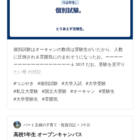
個別試験はオーキャンの数倍は受験生がいたから、人数
に圧倒され＆雰囲気にのまれそうになったお。ーーーー
ーーーーーーーーーーーーー↓ ﾖﾛｼｸ だお。受験を見守り
たい母 の日記
#
つぶやき
#
個別試験
#
大学入試
#
大学受験
#
私立大受験
#
国立大受験
#
オーキャン
#
受験生
#
大学受験生
#
雰囲気
•
パート主婦の子育て・投資日記
2年前
高校1年生 オープンキャンパス