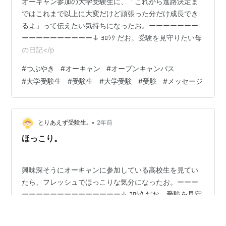
オーキャン参加の大学受験生に、「これから進路決定ま
ではこれまで以上に大変だけど頑張った分だけ成長でき
るよ」って伝えたい気持ちになったお。ーーーーーーー
ーーーーーーーーーー↓ ﾖﾛｼｸ だお。受験を見守りたい母
の日記</p
#
つぶやき
#
オーキャン
#
オープンキャンパス
#
大学受験生
#
受験生
#
大学受験
#
受験
#
メッセージ
•
とりあえず受験生｡
2年前
ほっこり。
興味深そうにオーキャンに参加している高校生を見てい
たら、フレッシュでほっこりな気分になったお。ーーー
ーーーーーーーーーーーーーー↓ ﾖﾛｼｸ だお。受験を見守
りたい母 の日記
#
つぶやき
#
オーキャン
#
オープンキャンパス