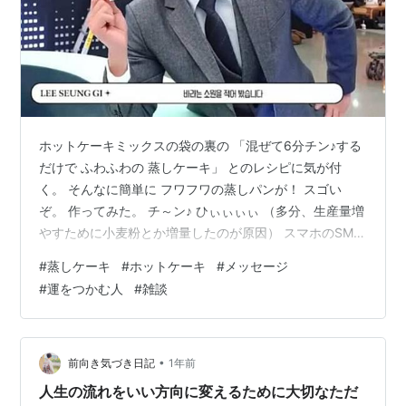
ホットケーキミックスの袋の裏の 「混ぜて6分チン♪する
だけで ふわふわの 蒸しケーキ」 とのレシピに気が付
く。 そんなに簡単に フワフワの蒸しパンが！ スゴい
ぞ。 作ってみた。 チ～ン♪ ひぃぃぃぃ （多分、生産量増
やすために小麦粉とか増量したのが原因） スマホのSMS
メッセージに送られてくる 「ワンタイムパスワード」が
#
蒸しケーキ
#
ホットケーキ
#
メッセージ
うまく届かない。 というトラブル発生で 通販の決算 が
#
運をつかむ人
#
雑談
できません。 ６月失効ポイントを使いたいんだよね！ 使
えなかったらどうしてくれよう。 受信設定ミスなんかと
あれこれしていると 「差出人不明メッセージ」 （所謂
迷惑メール）フォルダーに 「初めまして。indeed求人か
•
前向き気づき日記
1年前
ら・…
人生の流れをいい方向に変えるために大切なただ