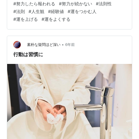
#
努力したら報われる
#
努力が続かない
#
法則性
て、「絶対に準備しておいたほうがいい心の在り方」に
#
法則
#
人生観
#
経験値
#
運をつかむ人
ついて、お話しています。 ☟☟☟
#
運を上げる
#
運をよくする
flowmasterjamillo.hatenablog.com*******************
***************************************************
**…
•
素朴な疑問ほど深い
6年前
行動は習慣に