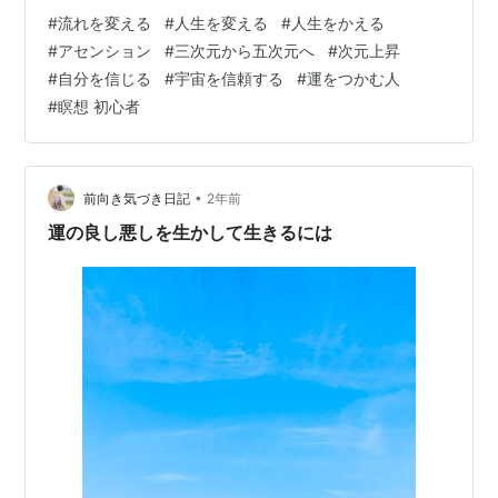
ンするために欠かせないことでもあります。 ぜひ最後ま
#
流れを変える
#
人生を変える
#
人生をかえる
で読んでみてくださいね(^^) ・ 人生がいい流れに変わっ
#
アセンション
#
三次元から五次元へ
#
次元上昇
ていく人と、 そうでない人の大きな違い、ポイントとし
#
自分を信じる
#
宇宙を信頼する
#
運をつかむ人
て、 やってみてどうなるかわからないけれど、 でもいい
#
瞑想 初心者
結果になるかもしれないならやってみよう！と思い、 そ
れを試してみるのか、 やってもどうせ変わらない、 それ
をしたから…
•
前向き気づき日記
2年前
運の良し悪しを生かして生きるには