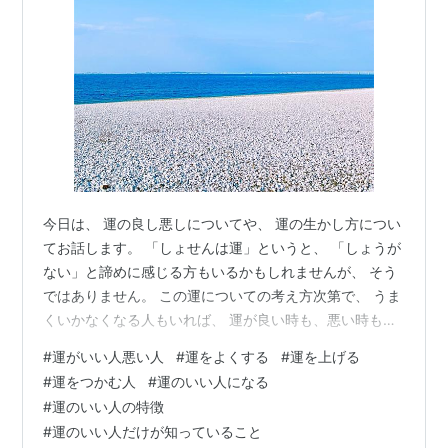
今日は、 運の良し悪しについてや、 運の生かし方につい
てお話します。 「しょせんは運」というと、 「しょうが
ない」と諦めに感じる方もいるかもしれませんが、 そう
ではありません。 この運についての考え方次第で、 うま
くいかなくなる人もいれば、 運が良い時も、悪い時も、
一層いい流れに乗っていける人もいるのです。 ぜひ最後
#
運がいい人悪い人
#
運をよくする
#
運を上げる
まで読んで参考にしてみてくださいね(^^) ・ 今朝は冬晴
#
運をつかむ人
#
運のいい人になる
れの朝らしい ツンと澄んだ空気から始まり、 見事な青空
#
運のいい人の特徴
と輝く太陽の光が眩しい一日でした。 冬の青はなんとも
#
運のいい人だけが知っていること
美しいですね！ 見ているだけで自分の内側の透明度まで