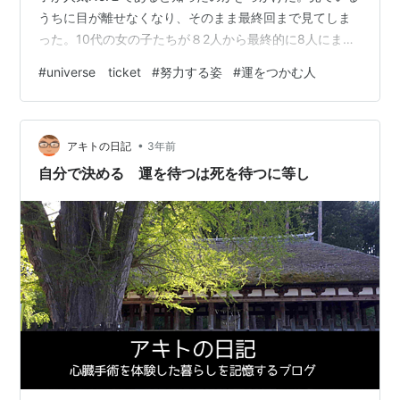
うちに目が離せなくなり、そのまま最終回まで見てしま
った。10代の女の子たちが８2人から最終的に8人にまで
絞られ、デビューが決まる。ダンスや歌，人気投票で常
#
universe ticket
#
努力する姿
#
運をつかむ人
にランク分けをされ、バトルをくり返す。バトルに勝っ
ても落とされることがある過酷なオーディションだっ
た。個人で戦ったり、チームとして闘ったりする中で評
•
価される。見ていて興味深かったのは、高ランクにいる
アキトの日記
3年前
子たちが必ず勝つわけではないというところだ。チーム
自分で決める 運を待つは死を待つに等し
で良いポジションにいな…