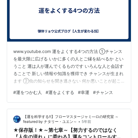
www.youtube.com 運をよくする4つの方法 ①チャンス
を最大限に広げる いかに多くの人とご縁を結べるか とい
うこと 運は人が運んでくるものです いろんな人と会話す
ることで 新しい情報や知識を獲得でき チャンスが生まれ
ます ②虫の知らせを聞き逃さない 何か悪いことが起こ
りそうだという 違和感を大事にするということ （例：ザ
#
運をつかむ人
#
運をよくする
#
幸運
#
チャンス
ワザワした感じ、しっくりこない感じ） 実は 私たちは悪
いことが起こる前に ちゃんと察知しています それにもか
かわらず 「気のせいだろう」と片付けたり 理性を重視し
【運を科学する‼】フローマスタージャミ―ロの研究室 ～
て抑えつけてしまうと 必ずよくないことが起こる また、
•
featured by ナタリー・ユエン～
5年前
チャンスや運がきたときに それを逃さないということ…
★保存版！★～第七章～【努力するのではなく
『人生の流れ』に委ねる】運をコントロールする