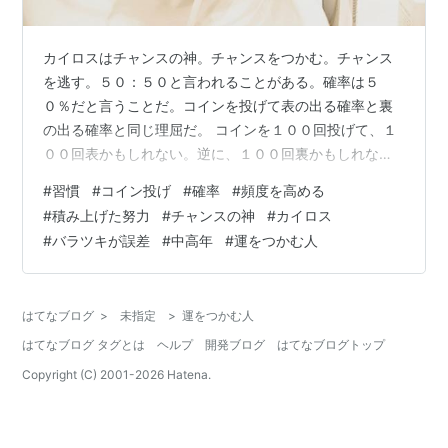
カイロスはチャンスの神。チャンスをつかむ。チャンス
を逃す。５０：５０と言われることがある。確率は５
０％だと言うことだ。コインを投げて表の出る確率と裏
の出る確率と同じ理屈だ。 コインを１００回投げて、１
００回表かもしれない。逆に、１００回裏かもしれな
い。これを限りなく無限にやり続けると５０％になる。
#
習慣
#
コイン投げ
#
確率
#
頻度を高める
サイコロも同じだ。カイロスを目の前で捕まえるには、
#
積み上げた努力
#
チャンスの神
#
カイロス
トライの回数を増やすことだ。 「運」にはバラツキがあ
#
バラツキが誤差
#
中高年
#
運をつかむ人
る。トライがたくさんやった場合、確率のバラツキ（表
と裏の出る回数の差）はほとんど誤差の範囲になる。積
み上げてきた実力と努力に限りなく結果が近づいてくる
はてなブログ
>
未指定
>
運をつかむ人
ことになる。 怖いのは、中高年になればなるほど、運…
はてなブログ タグとは
ヘルプ
開発ブログ
はてなブログトップ
Copyright (C) 2001-
2026
Hatena.