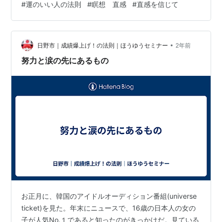
#
運のいい人の法則
#
瞑想 直感
#
直感を信じて
アップする感じがします♪ さて、昨日のお話の中で、
「運が良い…
•
日野市｜成績爆上げ！の法則｜ほうゆうセミナー
2年前
努力と涙の先にあるもの
お正月に、韓国のアイドルオーディション番組(universe
ticket)を見た。年末にニュースで、16歳の日本人の女の
子が人気No.１であると知ったのがきっかけだ。見ている