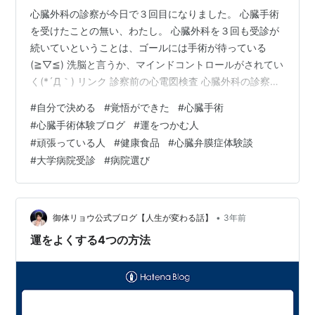
心臓外科の診察が今日で３回目になりました。 心臓手術
を受けたことの無い、わたし。 心臓外科を３回も受診が
続いていということは、ゴールには手術が待っている
(≧▽≦) 洗脳と言うか、マインドコントロールがされてい
く(*´Д｀) リンク 診察前の心電図検査 心臓外科の診察に
なってからは、検査の項目が少なった気がする
#
自分で決める
#
覚悟ができた
#
心臓手術
(-。-)y-゜゜゜ 今日は心電図検査のみです。 循環器内科
#
心臓手術体験ブログ
#
運をつかむ人
を受診していた頃は、血液検査、心電図検査、胸のレン
#
頑張っている人
#
健康食品
#
心臓弁膜症体験談
トゲン検査、心臓超音波検査検査を、診察のたびに２～
#
大学病院受診
#
病院選び
３の検査をランダムに検査していたような気がします。
前回受診してから３ヶ月が経過しています。検査の項目
が少ないとちょっと心配です。…
•
御体リョウ公式ブログ【人生が変わる話】
3年前
運をよくする4つの方法