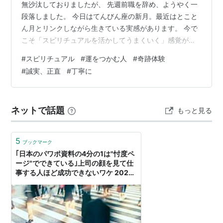
無沙汰しておりましたが、 先週前職を辞め、ようやく一
段落しました。 今日はてんびん座の新月。最近はとこと
ん月とリンクしながら生きている実感があります。 今で
こそ「スピリチュアルを活かしてうまくいく」感覚があ
りますが、ここに至るまで長い年月を費やしました。 今
#
スピリチュアル
#
運をつかむ人
#
奇跡体験
日はわたしが軽やかに運を乗りこなせるようになるまで
#
誠実、正直
#
丁寧に
のストーリーをお話しします。 ーーーーーーーーーーー
ーーーーーーーーーーーーーーーーーーーーーーーーー
ー スピリチュアルは必ずある 先日、ある実業家さんが
ネットで話題
もっと見る
SNSで発信されていた内容がとても腑に落ちました。 経
営者とスピリチュアルの関わり方に…
5
ブックマーク
｢日本のパワポ資料の4分の1は"忖度ペ
ージ"でできている｣上司の顔を見て仕
事する人ほど成功できないワケ 2023
年に運をつかむ人､逃す人を分ける"働
き方の根本変化"