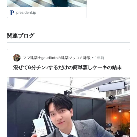
president.jp
関連ブログ
•
ママ建築士gauditotoの建築ツッコミ雑談
1年前
混ぜて6分チン♪するだけの簡単蒸しケーキの結末