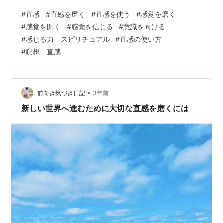
今日は直感や感覚などを使うのが苦手でも 使えるように
#
直感
#
直感を磨く
#
直感を使う
#
感覚を磨く
なる、というお話です。 人や自分の体や心、 自然や宇
#
感覚を開く
#
感覚を信じる
#
意識を向ける
宙、 そして机やスマホなどの無生物でも、 私たちは誰も
#
感じる力 スピリチュアル
#
直感の使い方
が、つながり感じることができます。 そのポイントやコ
#
瞑想 直感
ツのお話です♪ ぜひ読んでみてくださいね(^^) ・ 今日も
太陽の日差したっぷりの 光溢れる一日でし…
•
前向き気づき日記
3年前
新しい世界へ進むために大切な直感を磨くには