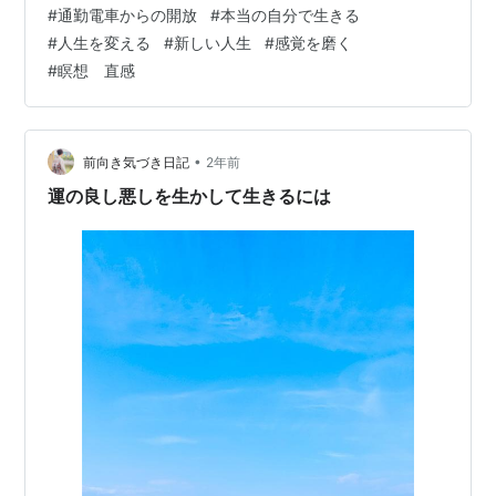
#
通勤電車からの開放
#
本当の自分で生きる
今日も長くなりましたが、 とても大事なお話しなので、
#
人生を変える
#
新しい人生
#
感覚を磨く
ぜひ最後まで読んでみてくださいね(^^) 昨日の記事はこ
#
瞑想 直感
ちらです。↓ 「感覚を磨いて繊細になることと鈍感力は
両立する…
•
前向き気づき日記
2年前
運の良し悪しを生かして生きるには