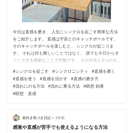
今日は直感を磨き、 人生にシンクロを起こす簡単な方法
をご紹介します。 直感は宇宙とのキャッチボールです。
そのキャッチボールを楽しむと、 シンクロが起こりま
す。 それは何も難しいことではなく、 誰でも今日からす
ぐにできる簡単なことで可能です。 その方法と3つのポ
イントを 具体例を上げながらお話ししますね♪ 読み終わ
#
シンクロを起こす
#
シンクロニシティ
#
直感を磨く
ったらぜひ試してみてくださいね(^^) ・ 今日も冬らしい
#
直感を使う
#
直感を活かす
#
直感の磨き方
凛と澄んだ空気と 太陽の光が美しい一日でした。 最高気
#
流れにのる方法
#
流れに乗る方法
#
瞑想 効果
温が10度を下回ると 私の中で冬だなぁと感じるのです
#
瞑想 直感
が、 みなさまはいかがでしょうか。 窓を開け外の空気に
触れると寒いのですが、 それがなんだかうれしくて、 今
日は何度も窓…
•
前向き気づき日記
3年前
感覚や直感が苦手でも使えるようになる方法