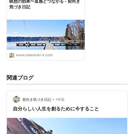
瞑想の効果〜直感とつながる - 前向き
気づき日記
www.maemuki-k.com
関連ブログ
•
前向き気づき日記
1年前
自分らしい人生を創るために今すること