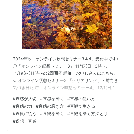
2024年秋「オンライン瞑想セミナー3＆4」受付中です♪
◎「オンライン瞑想セミナー3」 11/17(日)13時〜、
11/19(火)11時〜の2回開催 詳細・お申し込みはこちら。
↓ オンライン瞑想セミナー3 「クリアリング」 - 前向き
気づき日記 ◎「オンライン瞑想セミナー4」 12/1(日)13
時〜、12/3(火)11時〜の2回開催 詳細・お申し込みはこち
#
直感が大切
#
直感を磨く
#
直感の使い方
ら。↓ オンライン瞑想セミナー4 「高次元からのメッセ
#
直感の力
#
直感の磨き方
#
直観で生きる
ージを受け取る」 - 前向き気づき日記 ＊瞑想セミナーは
#
直観に従う
#
直観を磨く
#
直観を磨く方法とは
必ず1から順に受講してください。 今、新しい直感を磨く
#
瞑想 直感
セミナーの準備が 佳境に入っているので、 今日は、私が
直感をどうやって育てて…