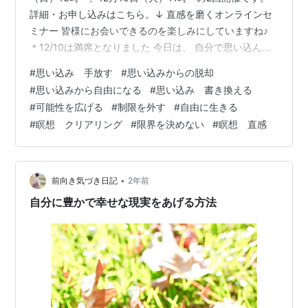
詳細・お申し込みはこちら。↓ 直感を磨くオンラインセ
ミナー 皆様にお会いできるのを楽しみにしていますね♪
＊12/10は満席となりました 今日は、 自分で思い込んで
いる無理という制限に気づき、 それを超えて自由に生き
#
思い込み 手放す
#
思い込みからの脱却
る方法のお話です。 収入や暮らし、結婚や痩せることな
#
思い込みから自由になる
#
思い込み 書き換える
ど、 これ以上は無理、自分にはできない、と、 私たちは
#
可能性を広げる
#
制限を外す
#
自由に生きる
色んな制限を無自覚で自分にかけています。 でも現実は
#
瞑想 クリアリング
#
限界を決めない
#
瞑想 直感
本当は制限などなく、 誰の手のも届くところに全ての可
能性があります。 それを制限しているのは自分だけで
す。 …
•
前向き気づき日記
2年前
自分に豊かで幸せな現実をあげる方法