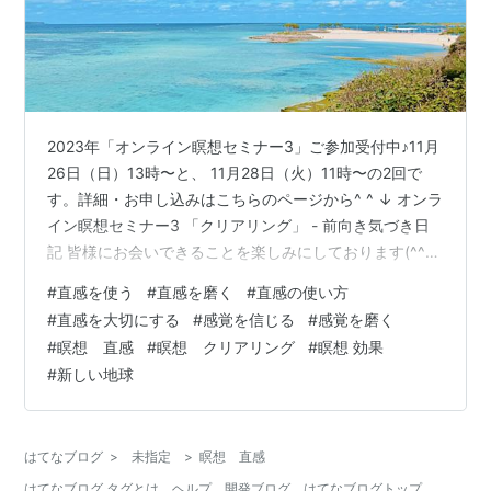
2023年「オンライン瞑想セミナー3」ご参加受付中♪11月
26日（日）13時〜と、 11月28日（火）11時〜の2回で
す。詳細・お申し込みはこちらのページから^ ^ ↓ オンラ
イン瞑想セミナー3 「クリアリング」 - 前向き気づき日
記 皆様にお会いできることを楽しみにしております(^^)
今日も太陽の日差しがキラキラと輝く 光溢れる一日でし
#
直感を使う
#
直感を磨く
#
直感の使い方
た。 16時ごろ、窓を全開にした部屋で ふと温度計を見る
#
直感を大切にする
#
感覚を信じる
#
感覚を磨く
と27度でびっくりしました！ 11月にこの気温！と驚きま
#
瞑想 直感
#
瞑想 クリアリング
#
瞑想 効果
したが、 湿度が低いので空気が軽やかで心地よく、 今年
#
新しい地球
は夏も暑かったですから、 すぐに寒くならず、 こうして
穏やかな秋がのんびりと進むのも いいも…
はてなブログ
>
未指定
>
瞑想 直感
はてなブログ タグとは
ヘルプ
開発ブログ
はてなブログトップ