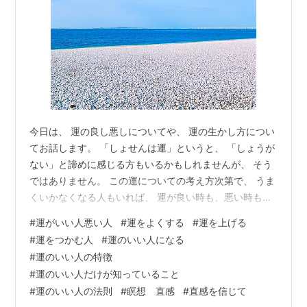
今日は、 運の良し悪しについてや、 運の生かし方につい
てお話します。 「しょせんは運」というと、 「しょうが
ない」と諦めに感じる方もいるかもしれませんが、 そう
ではありません。 この運についての考え方次第で、 うま
くいかなくなる人もいれば、 運が良い時も、悪い時も、
一層いい流れに乗っていける人もいるのです。 ぜひ最後
#
運がいい人悪い人
#
運をよくする
#
運を上げる
まで読んで参考にしてみてくださいね(^^) ・ 今朝は冬晴
#
運をつかむ人
#
運のいい人になる
れの朝らしい ツンと澄んだ空気から始まり、 見事な青空
#
運のいい人の特徴
と輝く太陽の光が眩しい一日でした。 冬の青はなんとも
#
運のいい人だけが知っていること
美しいですね！ 見ているだけで自分の内側の透明度まで
#
運のいい人の法則
#
瞑想 直感
#
直感を信じて
アップする感じがします♪ さて、昨日のお話の中で、