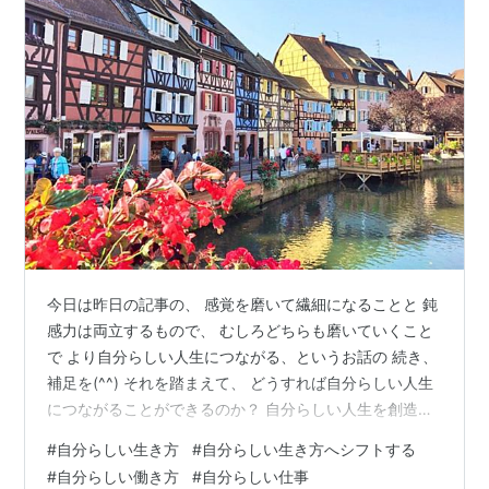
今日は昨日の記事の、 感覚を磨いて繊細になることと 鈍
感力は両立するもので、 むしろどちらも磨いていくこと
で より自分らしい人生につながる、というお話の 続き、
補足を(^^) それを踏まえて、 どうすれば自分らしい人生
につながることができるのか？ 自分らしい人生を創造す
るとはどういうことか？を、 噛み砕いて具体的にお話し
#
自分らしい生き方
#
自分らしい生き方へシフトする
したいと思います。 ここがわからないままだと、 意識が
#
自分らしい働き方
#
自分らしい仕事
変わらず、波動も変わらず、 現実も変わらないのです。