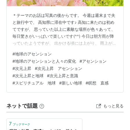
＊テーマのお話は写真の後からです。 今週は週末まで夫
と旅行中で、 高知県に滞在中です♪ 高知に来たのは初め
てですが、 思っていた以上に素敵な場所が色々あって、
毎日驚きがいっぱいで楽しいです(^^) 今日は朝方雨が降
っていたようですが、 出かける頃には上がり、 雨上がり
の澄んだ空気の中、 高知市内にある牧野植物園に行って
#
地球のアセンション
きました。 牧野植物園は、 高知出身で、2023年のNHK
#
地球のアセンションと人々の変化
#
アセンション
の朝ドラの主人公になった 植物学者・牧野富太郎博士を
#
次元上昇
#
次元上昇 アセンション
記念した、 山に溶け込むように作られたかなり広い植物
#
次元上昇と地球
#
次元上昇と意識
園です。 昨日も書きましたが、 私は旅先で植物園やハー
#
スピリチュアル 地球
#
新しい地球
#
瞑想 直感
ブ園、ガーデンなどに行くのが好きで、 色んな場所で訪
れるのです…
ネットで話題
もっと見る
7
ブックマーク