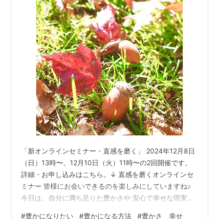
「新オンラインセミナー・直感を磨く」 2024年12月8日
（日）13時〜、12月10日（火）11時〜の2回開催です。
詳細・お申し込みはこちら。↓ 直感を磨くオンラインセ
ミナー 皆様にお会いできるのを楽しみにしていますね♪
今日は、自分に満ち足りた豊かさや 安心で幸せな現実を
あげる方法のお話です。 波動の法則や引き寄せの法則も
#
豊かになりたい
#
豊かになる方法
#
豊かさ 幸せ