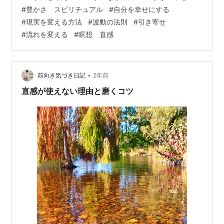
そうですが、 その根底にあるシンプルな原理を知ってい
#
豊かさ スピリチュアル
#
自分を幸せにする
ると、 それは案外簡単なことで、 イメージなどが苦手と
#
現実を変える方法
#
波動の法則
#
引き寄せ
いう方でも 別に関係なくできることだとわかるでしょ
#
流れを変える
#
瞑想 直感
う。 今自分にある現実がどうであっても、 自分を幸せに
してあげることができるのです。 ぜひ最後まで読んで生
かしてくだ…
•
前向き気づき日記
2年前
直感が使えない理由と磨くコツ