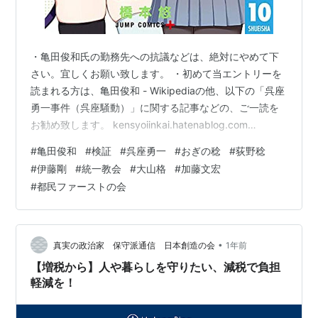
・亀田俊和氏の勤務先への抗議などは、絶対にやめて下
さい。宜しくお願い致します。 ・初めて当エントリーを
読まれる方は、亀田俊和 - Wikipediaの他、以下の「呉座
勇一事件（呉座騒動）」に関する記事などの、ご一読を
お勧め致します。 kensyoiinkai.hatenablog.com
kensyoiinkai.hatenablog.com
#
亀田俊和
#
検証
#
呉座勇一
#
おぎの稔
#
荻野稔
kensyoiinkai.hatenablog.com
#
伊藤剛
#
統一教会
#
大山格
#
加藤文宏
kensyoiinkai.hatenablog.com ・当ブログへのご意見、
#
都民ファーストの会
ご感想及び情報提供などにつきましては、下記のメール
アドレスまでご連絡下さい。場合によっては、謝礼等も
前向きに検討致します…
•
真実の政治家 保守派通信 日本創造の会
1年前
【増税から】人や暮らしを守りたい、減税で負担
軽減を！