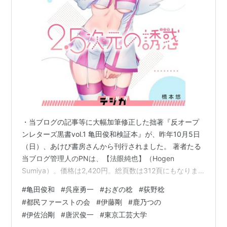
・当ブログの記事等に大幅加筆修正した拙著『反オープ
ンレターズ黒書vol.1 亀田俊和検証本』が、昨年10月5日
（日）、あけび書房さんから刊行されました。 著者たる
当ブログ管理人のPNは、【法眼純也】（Hogen
Sumiya）。価格は2,420円。総頁数は312頁にもなりま
す。 kensyoiinkai.hatenablog.com 反オープンレターズ
#
亀田俊和
#
呉座勇一
#
おぎの稔
#
荻野稔
黒書vol.1 亀田俊和検証本 作者:法眼純也 あけび書房
#
都民ファーストの会
#
伊藤剛
#
鹿乃つの
Amazon 自費出版のため、少部数であり、ご所望であれ
#
伊佐治剛
#
唐沢俊一
#
東京工芸大学
ば……版元のあけび書房さんの公式HPの他、Amazon、