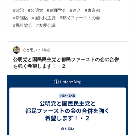
や「他流試合」を go2senkyo.com アエラドット 小熊英
#
政治
#
公明党
#
創価学会
#
連合
#
東京都
二さん 日本の30年を総括 何が変わって、 何が変わらな
#
新宿区
#
国民民主党
#
都民ファーストの会
かったのか？ https://dot.asahi.com/articles/-/102209?
#
民社協会
#
友愛会議
page=1 関西テレビ放送(KTV) 泉房穂・元・明石市長 無
所属で参議院兵庫選挙区に出馬するワケ 「衆参…
•
心と思い
1年前
公明党と国民民主党と都民ファーストの会の合併
を強く希望します！・２