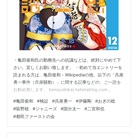
・亀田俊和氏の勤務先への抗議などは、絶対にやめて下
さい。宜しくお願い致します。 ・初めて当エントリーを
読まれる方は、亀田俊和 - Wikipediaの他、以下の「呉座
勇一事件（呉座騒動）」に関する記事などの、ご一読を
お勧め致します。 kensyoiinkai.hatenablog.com
kensyoiinkai.hatenablog.com
#
亀田俊和
#
検証
#
呉座勇一
#
伊藤剛
#
おぎの稔
kensyoiinkai.hatenablog.com
#
荻野稔
#
ジャニーズ
#
国分太一
#
二宮和也
kensyoiinkai.hatenablog.com
#
都民ファーストの会
kensyoiinkai.hatenablog.com ・当ブログへのご意見、
ご感想及び情報提供などにつきましては、下記のメール
アドレスまでご…