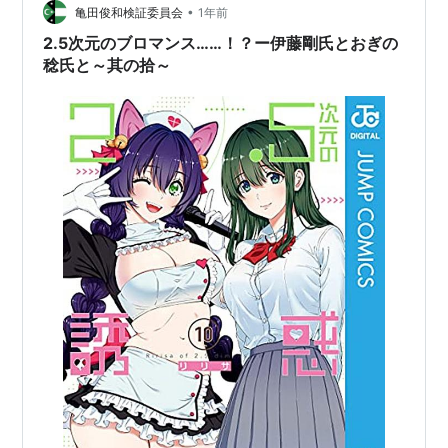
•
亀田俊和検証委員会
1年前
2.5次元のブロマンス……！？ー伊藤剛氏とおぎの
稔氏と～其の拾～