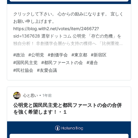
クリックして下さい。 心からの励みになります。 宜しく
お願い申し上げます。
https://blog.with2.net/votes/item/246672?
sid=1367628 選挙ドットコム 公明党 「存亡の危機」を
独自分析！ 非創価学会層から支持の獲得へ 「比例重複」
や「他流試合」を go2senkyo.com 読売新聞オンライン
#
政治
#
公明党
#
創価学会
#
東京都
#
新宿区
第25回参議院議員通常選挙 「民主党」は「国民民主」 比
#
国民民主党
#
都民ファーストの会
#
連合
例票扱いで指針
#
民社協会
#
友愛会議
https://www.yomiuri.co.jp/election/sangiin/20190710-
OYT1T50171/ 産経新聞電子版 第50回衆議院議員総選
挙・比例代表区 「民…
•
心と思い
1年前
公明党と国民民主党と都民ファーストの会の合併
を強く希望します！・１