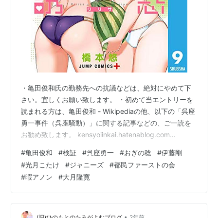
・亀田俊和氏の勤務先への抗議などは、絶対にやめて下
さい。宜しくお願い致します。 ・初めて当エントリーを
読まれる方は、亀田俊和 - Wikipediaの他、以下の「呉座
勇一事件（呉座騒動）」に関する記事などの、ご一読を
お勧め致します。 kensyoiinkai.hatenablog.com
kensyoiinkai.hatenablog.com
#
亀田俊和
#
検証
#
呉座勇一
#
おぎの稔
#
伊藤剛
kensyoiinkai.hatenablog.com
#
光月こたけ
#
ジャニーズ
#
都民ファーストの会
kensyoiinkai.hatenablog.com ・当ブログへのご意見、
#
暇アノン
#
大月隆寛
ご感想及び情報提供などにつきましては、下記のメール
アドレスまでご連絡下さい。場合によっては、謝礼等も
前向きに検討致します…
•
(旧)ひのもとのたみがよむブログ
2年前