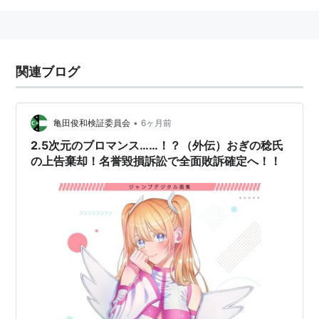
関連ブログ
•
亀田俊和検証委員会
6ヶ月前
2.5次元のブロマンス……！？（外伝）おぎの稔氏
の上告棄却！名誉毀損訴訟で全面敗訴確定へ！！