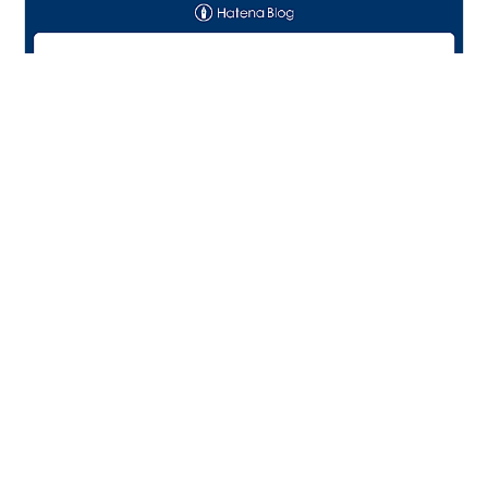
私は、自分や家族や身近な友人が "障がい者" であったと
しても／なったとしても、生き生きと暮らせる社会であ
ってほしいと願っています。障がい者雇用のパイオニア
であるNPO法人代表が、「障がい者福祉のあるべき姿を
多くの人に知ってもらいたい」との決意で書いた本書。
賛否両論のある「雇用代行ビジネス」にも踏み込んでい
#
障がい者雇用
#
障害者雇用
#
AlonAlon
ます。一人でも多くの方に読んでいただけると嬉しいで
#
久遠チョコレート
#
ぜんち共済
#
リンクライン
す。※発売から１か月間はKindleで99円とお求め安くなっ
#
胡蝶蘭
ています。 目次 概要 気づきと感想 参考サイト 概要 タイ
トル：障がい者雇用の新たなフロンティア：「障がい者