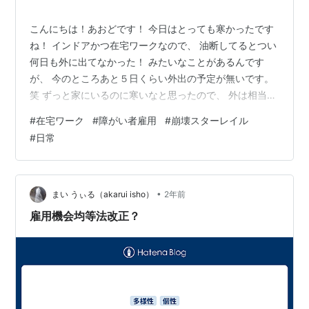
こんにちは！あおどです！ 今日はとっても寒かったです
ね！ インドアかつ在宅ワークなので、 油断してるとつい
何日も外に出てなかった！ みたいなことがあるんです
が、 今のところあと５日くらい外出の予定が無いです。
笑 ずっと家にいるのに寒いなと思ったので、 外は相当寒
くなってきてるのではないかと予想します。 そんなひき
#
在宅ワーク
#
障がい者雇用
#
崩壊スターレイル
こもり生活の中での楽しみはゲームです♡笑 特に最近は
#
日常
『崩壊スターレイル』に激ハマりしております！ ストー
リーなどは今進める最新の部分まで進めてしまっている
ので、 やりこみ要素的な部分を日々プレイしておりま
す。 めちゃくちゃ課金しているわけではないのですが、
•
まい うぃる（akarui isho）
2年前
その中で工夫したプレイをして…
雇用機会均等法改正？