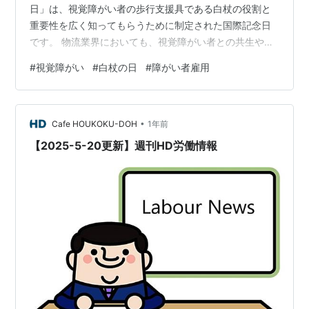
日」は、視覚障がい者の歩行支援具である白杖の役割と
重要性を広く知ってもらうために制定された国際記念日
です。 物流業界においても、視覚障がい者との共生や雇
用、バリアフリー設計が注目され始めています。 🧠 白杖
#
視覚障がい
#
白杖の日
#
障がい者雇用
とは？その役割と進化 1. 白杖の基本機能 障害物の検知と
回避 周囲への「視覚障がい者である」ことの認知 安全な
歩行のための空間把握 2. スマート白杖の登場 GPS連携・
•
音声ナビゲーション機能 障害物検知センサー搭載 スマホ
Cafe HOUKOKU-DOH
1年前
アプリとの連動で屋内外の移動支援 🚚 物流業界と視覚障
【2025-5-20更新】週刊HD労働情報
がい者…