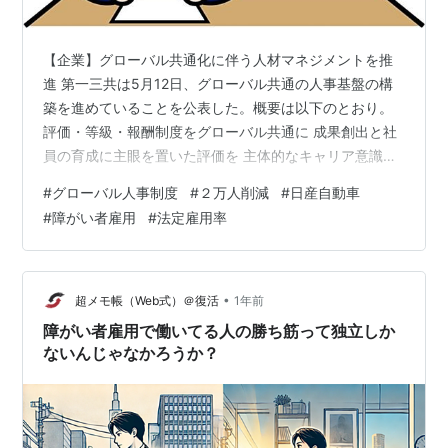
【企業】グローバル共通化に伴う人材マネジメントを推
進 第一三共は5月12日、グローバル共通の人事基盤の構
築を進めていることを公表した。概要は以下のとおり。
評価・等級・報酬制度をグローバル共通に 成果創出と社
員の育成に主眼を置いた評価を 主体的なキャリア意識と
成長を支援 職務・職責の大きさを軸に等級運用を実施 基
#
グローバル人事制度
#
２万人削減
#
日産自動車
本給は新等級体系に応じたテーブルを再設計 新卒新入社
#
障がい者雇用
#
法定雇用率
員（大卒の研究職・営業職）の初任給水準を３５万円に
www.jil.go.jp 【企業】人員を２万人、車両生産工場を17
から10へ削減 日産自動車は５月13日、経営再建計画
Re:Nissanを発表した。概要は以下のとおり。 2026年…
•
超メモ帳（Web式）＠復活
1年前
障がい者雇用で働いてる人の勝ち筋って独立しか
ないんじゃなかろうか？