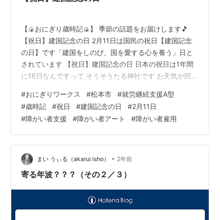
だ、バグが起きたときの“怒られ役”…
【🍙おにぎり歳時記🍙】 季節の話題をお届けします🎵
【祝日】建国記念の日 2月11日は国民の祝日【建国記念
の日】です「建国をしのび、国を愛する心を養う」日と
されています 【祝日】建国記念の日 日本の祝日は1年間
に16日なんですって そうそうたる神社です お天気が回復
しますように ランキング参加中ハンドメイド ランキング
#
おにぎりワークス
#
松本市
#
就労継続支援A型
参加中【公式】2024年開設ブログ
#
歳時記
#
祝日
#
建国記念の日
#
2月11日
#
障がい者支援
#
障がい者アート
#
障がい者雇用
•
まい うぃる（akarui isho）
2年前
寄る年波？？？（その２／３）