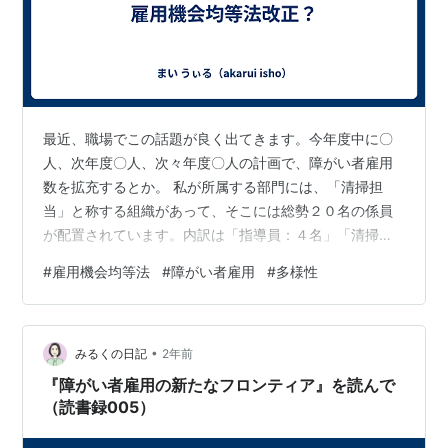
最近、職場でこの話題が良く出てきます。今年度中に〇
人、次年度〇人、次々年度〇人の計画で、障がい者雇用
数を拡充するとか。 私が所属する部門には、「清掃担
当」と称する組織があって、そこには総勢２０名の係員
が配置されています。内訳は「指導員：４名」「清掃
員：１６名」です。この「清掃員」と呼ばれる方々が、
#
雇用機会均等法
#
障がい者雇用
#
多様性
障がい者雇用枠となっています。 これまで、当該雇用枠
に空きが出たりして、何度か「採用活動」を行いました
が、その度に相当数の応募があって、結構な倍率の採用
•
試験になります。基本事項確認のための書類選考を行っ
みるくの日記
2年前
てはいますが、余程のことが無い限り全員面接に進んで
『障がい者雇用の新たなフロンティア』を読んで
いただきます。その上で募集人数まで対象者を絞り込
（読書録005）
ん…