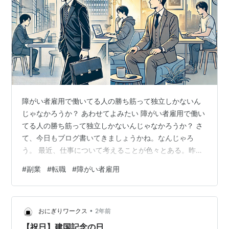
障がい者雇用で働いてる人の勝ち筋って独立しかないん
じゃなかろうか？ あわせてよみたい 障がい者雇用で働い
てる人の勝ち筋って独立しかないんじゃなかろうか？ さ
て、今日もブログ書いてきましょうかね。なんじゃろ
う。 最近、仕事について考えることが色々とある。昨
日、ジムでエアロバイク漕ぎながら『GitHub CI/CD実践
#
副業
#
転職
#
障がい者雇用
ガイド』みたいな技術書を読んでたんだけど、その中に
「テストというのはチームでコードの品質を保証する責
務」と書かれてあって、ふと自分の業務のことを思い返
•
してしまった。 今、自分はテスト業務を任されているん
おにぎりワークス
2年前
だけど、バグを修正する権限は与えられていない。た
【祝日】建国記念の日