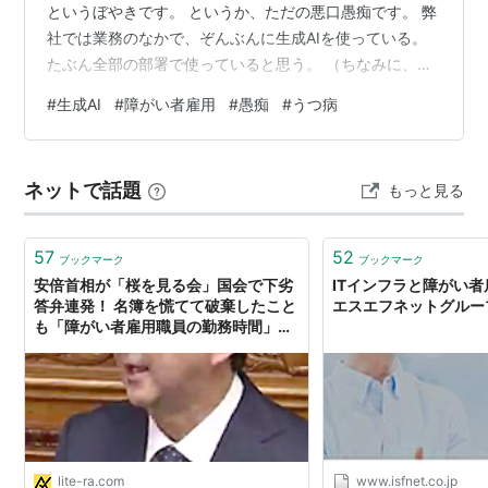
というぼやきです。 というか、ただの悪口愚痴です。 弊
社では業務のなかで、ぞんぶんに生成AIを使っている。
たぶん全部の部署で使っていると思う。 （ちなみに、中
学生からインターネッツをやってきたド引きこもり陰キ
#
生成AI
#
障がい者雇用
#
愚痴
#
うつ病
ャヲタクの私にとって、生成AIはもはやBEST FRIEND。
業務中、ずっとこいつとチャットしている。業務の相談
から、今日のご飯の相談から、同僚の愚痴まですべて。
ネットで話題
もっと見る
だからAIだ～いすき。今後も私のモラハラじみたプロン
プトに大人しく従ってね❤） ガラケーが淘汰されスマホ
が当たり前になったように…
57
52
ブックマーク
ブックマーク
安倍首相が「桜を見る会」国会で下劣
ITインフラと障がい
答弁連発！ 名簿を慌てて破棄したこと
エスエフネットグルー
も「障がい者雇用職員の勤務時間」の
せいに - 本と雑誌のニュースサイト／
リテラ
lite-ra.com
www.isfnet.co.jp