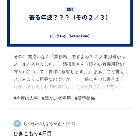
その２ 間違いなく「業務増」ですよね？？ 人事担当から
メールが入りました。 「清掃員さん（障がい者雇用枠の
方々）について、貴課に移管します。」 まぁ、こう書く
と、あまりに唐突なのですが・・・ 前にも少し書きまし
たが、そもそも私の所属には、「清掃員さん」の方々が
いらっしゃいます。 障がいを抱えた方々の組織で、【２
#
今度は人事
#
障がい者雇用
#
環境整備
人１組・３～４グループ・２チーム】で施設内の清掃を
行うという業務を担っていただいています。 現時点で、
清掃員と支援員を合わせて約２０名の、そこそこの組織
•
です。 その兼ね合いもあって、今般の「雇用機会均等法
じんせいのもようがえ
2年前
改訂」に伴って ・受入人数を増やして欲しい。 ・別所属
ひきこもり4日目
が管理している同様の組織を、一…