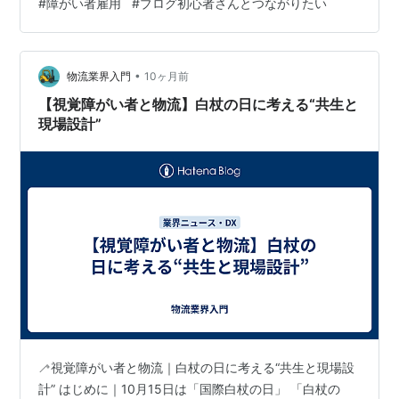
#
障がい者雇用
#
ブログ初心者さんとつながりたい
影響を与えているのかな。 ただ雇用されていた障がい者
の方々実際困りますよね。障害者ら１０００人規模の雇
用や居場所が失われる恐れ、絆ＨＤが５事業所閉鎖…救
•
済へ官民急ぐ（読売新聞オンライン） - Yahoo!ニュース
物流業界入門
10ヶ月前
ただ運営母体が破産しないためには思い切った行動も大
【視覚障がい者と物流】白杖の日に考える“共生と
事になるただ障がい者の方々は健常…
現場設計”
🦯視覚障がい者と物流｜白杖の日に考える“共生と現場設
計” はじめに｜10月15日は「国際白杖の日」 「白杖の