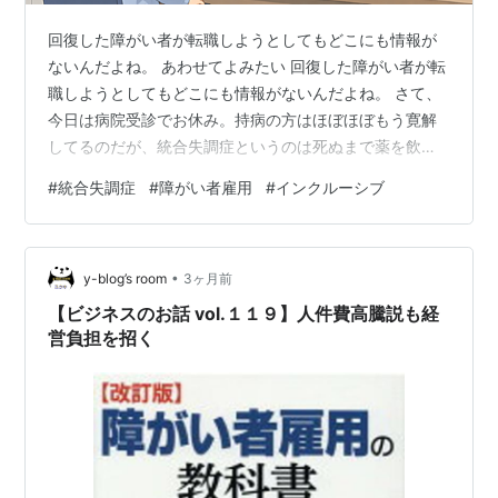
回復した障がい者が転職しようとしてもどこにも情報が
ないんだよね。 あわせてよみたい 回復した障がい者が転
職しようとしてもどこにも情報がないんだよね。 さて、
今日は病院受診でお休み。持病の方はほぼほぼもう寛解
してるのだが、統合失調症というのは死ぬまで薬を飲む
のが前提のところがある。 というか、ムカつくのは今日
#
統合失調症
#
障がい者雇用
#
インクルーシブ
は病院受診で半日潰れたのだよね。病院について思うと
ころがあるが、ある程度、寛解してしまった今の状態な
ら土日も経営してるクリニックで薬だけもらうのがいい
•
のかなー？ などと思うのであるが、今の病院の先生はか
y-blog’s room
3ヶ月前
なり話がわかる人であり、統合失調症の転院というのは
【ビジネスのお話 vol.１１９】人件費高騰説も経
再発リスクの塊である。 なんじゃろな。僕…
営負担を招く