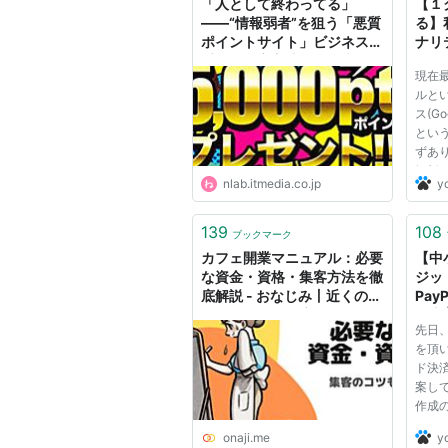
「人として終わってる」
【１
――“情報弱者”を狙う「悪質
る】
ポイントサイト」ビジネス
ナリ
手口や集客方法を関係者に聞
ート
現在
いた（1/4） | ねとらぼ
て、
ルとい
集客
ス(Go
ーム
とい
たネ
ずあ
集客
解析
説し
nlab.itmedia.co.jp
y
にア
るこ
強と
139
108
ブックマーク
Goo
カフェ開業マニュアル：必要
【中
ム...
な資金・資格・集客方法を徹
ジッ
底解説 - おなじみ丨近くの店
Pa
から、なじみの店へ。
理由
先日
客に
を頂
報発
ド決済
ージ
案し
ト集
作成
で幅
ジッ
いま
onaji.me
y
方も