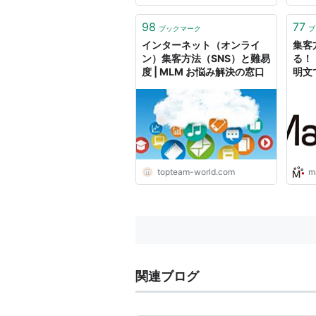
現在
の商
98
77
ブックマーク
ブ
生みま
インターネット（オンライ
集客
ン）集客方法（SNS）と難易
る！
度 | MLM お悩み解決の窓口
明文
ント
topteam-world.com
m
関連ブログ