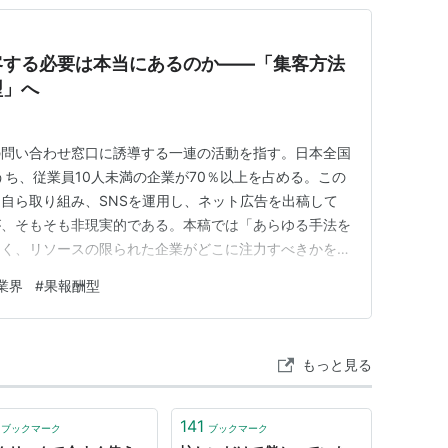
客する必要は本当にあるのか——「集客方法
型」へ
の問い合わせ窓口に誘導する一連の活動を指す。日本全国
うち、従業員10人未満の企業が70％以上を占める。この
に自ら取り組み、SNSを運用し、ネット広告を出稿して
が、そもそも非現実的である。本稿では「あらゆる手法を
なく、リソースの限られた企業がどこに注力すべきかを検
選」では救われない 引越し業者の集客に関する情報の大半
業界
#
果報酬型
のリスト記事である。SEO対策、Instagram運用、
もっと見る
141
ブックマーク
ブックマーク