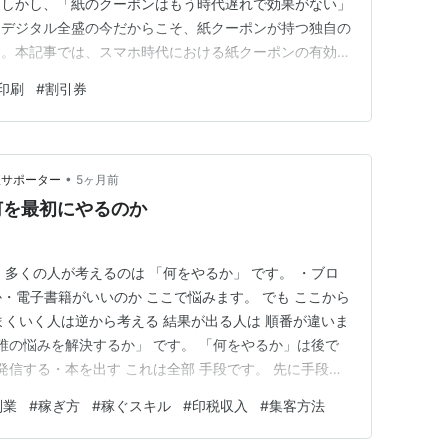
。しかし、「紙のクーポンはもう時代遅れで効果がない」
。デジタル全盛の今だからこそ、紙クーポンが持つ独自の
す。本記事では、スマホ時代における紙クーポンの有効性
きかを解説します。 1. 紙クーポンが持つ3つの絶対的
印刷
#
割引券
い、紙媒体ならではのメリットが大きく3つあります。 *
 スマートフ…
•
版サポーター
5ヶ月前
何を最初にやるのか
 多くの人が考えるのは 「何をやるか」 です。 ・ブロ
・電子書籍がいいのか ここで悩みます。 でも ここから
まくいく人は逆から考える 結果が出る人は 順番が違いま
「誰の悩みを解決するか」 です。 「何をやるか」は後で
発信する・本を出す これは全部 手段です。 先に手段を
も 先に 「誰のどんな悩みを解決するか」 ここが決まる
副業
#
稼ぎ方
#
稼ぐスキル
#
印税収入
#
集客方法
す。 例えるとこんな感じ 料理で考えてみてください。