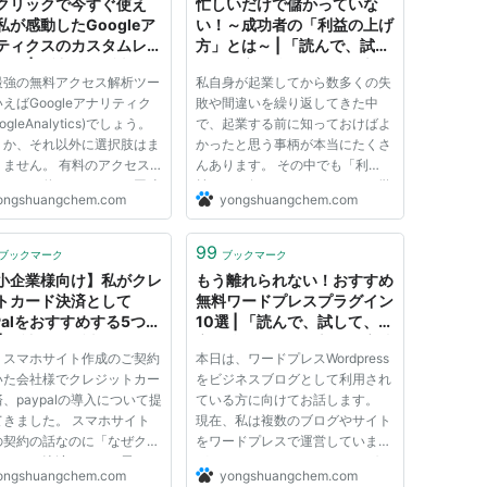
クリックで今すぐ使え
忙しいだけで儲かっていな
私が感動したGoogleア
い！～成功者の「利益の上げ
ティクスのカスタムレポ
方」とは～ | 「読んで、試し
４選 | 「読んで、試し
て、集客に強くなる」最新の
最強の無料アクセス解析ツー
私自身が起業してから数多くの失
集客に強くなる」最新の
集客情報発信中！ネット・ホ
えばGoogleアナリティク
敗や間違いを繰り返してきた中
情報発信中！ネット・ホ
ームページ・webを活用し
ogleAnalytics)でしょう。
で、起業する前に知っておけばよ
ページ・webを活用し
たネット集客からリアル店舗
うか、それ以外に選択肢はま
かったと思う事柄が本当にたくさ
ット集客からリアル店舗
集客まで幅広く集客方法を解
りません。 有料のアクセス
んあります。 その中でも「利
まで幅広く集客方法を解
説しています。
ツールを使っていても、同時
益」とは何かについてきちんと学
ています。
ongshuangchem.com
yongshuangchem.com
ナリティクスでも解析してい
んでおけばよかったと強く思いま
とがほとんどなのでまさに最
すので、これから起業する方やう
言えると思います。 今日は
まく利益が生み出せていない経営
99
ブックマーク
ブックマーク
gleアナリティクスのカスタ
者に向けてお話します。 起業し
小企業様向け】私がクレ
もう離れられない！おすすめ
て...
トカード決済として
無料ワードプレスプラグイン
yPalをおすすめする5つの
10選 | 「読んで、試して、集
 | 「読んで、試して、集
客に強くなる」最新の集客情
、スマホサイト作成のご契約
本日は、ワードプレスWordpress
強くなる」最新の集客情
報発信中！ネット・ホームペ
いた会社様でクレジットカー
をビジネスブログとして利用され
信中！ネット・ホームペ
ージ・webを活用したネッ
、paypalの導入について提
ている方に向けてお話します。
・webを活用したネッ
ト集客からリアル店舗集客ま
てきました。 スマホサイト
現在、私は複数のブログやサイト
客からリアル店舗集客ま
で幅広く集客方法を解説して
の契約の話なのに「なぜクレ
をワードプレスで運営しています
広く集客方法を解説して
います。
トカード決済？」とお思いの
が、そのサイトたちで、こればっ
す。
ongshuangchem.com
yongshuangchem.com
いらっしゃると思います。
かりは一度知ってしまえば利用し