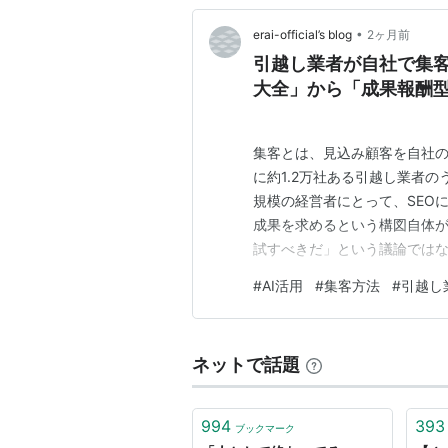
•
erai-official’s blog
2ヶ月前
引越し業者が自社で集
大全」から「成果報酬
集客とは、見込み顧客を自社
に約1.2万社ある引越し業者の
規模の経営者にとって、SEO
成果を求めるという構図自体
試すべきだ」という議論では
討する。 1. 「集客方法12
#
AI活用
#
集客方法
#
引越し
は、「〇〇選」「完全ガイド」型
YouTubeチャンネル、Goo…
ネットで話題
994
393
ブックマーク