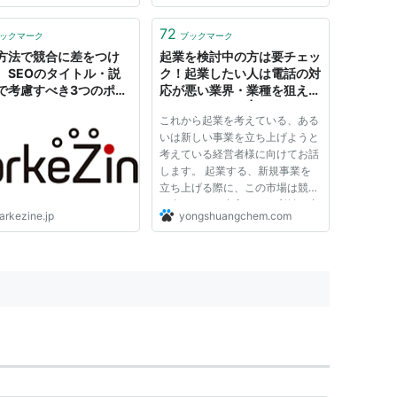
、スマホ集客は、対個人向け
ないわけにはいかないぜ！と思う
品やサービスに絶大な効果を
プラグインを利用しています。
72
ックマーク
ブックマーク
すが、さらに相乗効果を...
まさに「知ってしまえば離れる
方法で競合に差をつけ
起業を検討中の方は要チェッ
こ...
 SEOのタイトル・説
ク！起業したい人は電話の対
で考慮すべき3つのポイ
応が悪い業界・業種を狙え～
起業アイデア～ | 「読んで、
これから起業を考えている、ある
試して、集客に強くなる」最
いは新しい事業を立ち上げようと
新の集客情報発信中！ネッ
考えている経営者様に向けてお話
ト・ホームページ・webを
します。 起業する、新規事業を
活用したネット集客からリア
立ち上げる際に、この市場は競合
ル店舗集客まで幅広く集客方
が多いのか、参入しても利益が出
法を解説しています。
arkezine.jp
yongshuangchem.com
るのかどうかはもっとも知りたい
事柄になります。 ある程度の規
模で参入する予定ならばマーケテ
ィングリサーチ会社やその他の...