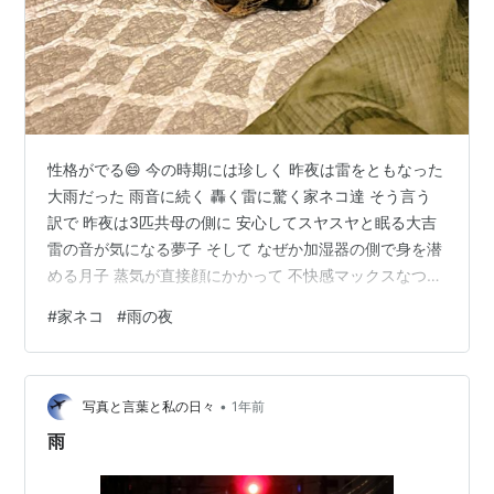
性格がでる😄 今の時期には珍しく 昨夜は雷をともなった
大雨だった 雨音に続く 轟く雷に驚く家ネコ達 そう言う
訳で 昨夜は3匹共母の側に 安心してスヤスヤと眠る大吉
雷の音が気になる夢子 そして なぜか加湿器の側で身を潜
める月子 蒸気が直接顔にかかって 不快感マックスなつー
ちゃん そんなにイヤなら そこからどけばいいのに🤭 ネ
#
家ネコ
#
雨の夜
コは面白い🤗
•
写真と言葉と私の日々
1年前
雨