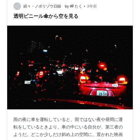
•
を語らず
続々・ノボリゾウ日録 by 岬 たく
3年前
透明ビニール傘から空を見る
雨の夜に車を運転していると、雨ではない夜や昼間に運
転をしているときより、車の中にいる自分が、第三者の
ようだ。どこか少しだけ斜め上の空間に、置かれた映画