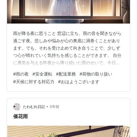
雨が降る夜に思うこと 窓辺に立ち、雨の音を聞きながら
過ごす夜。悲しみや悩みが心の奥底に渦巻くことがあり
ます。でも、それを受け止めて向き合うことで、少しず
つ心が晴れていく気持ちを感じることができます。 自分
に勇気を与える昨夜から降り続いた雨のせいで、今日の
朝は気分がスッキリしません。でも、そんなときは、自
#
雨の夜
#
安全運転
#
配送業務
#
荷物の取り扱い
分自身の気持ちを変えることが大切だと思います。今日
#
天候に対する対応力
#
おはようございます
も一日頑張ろうと思い、自分に勇気を与えることができ
ます。 心を癒してくれる光明雨の音は、心を落ち着かせ
てくれます。その中で、自分自身と向き合うことで、心
の傷を癒すことができます。雨が降る夜に思うこと、そ
•
たわむれ日記
3年前
れは私たちの内面を照らし、心を癒してくれる光…
催花雨