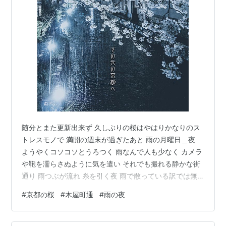
随分とまた更新出来ず 久しぶりの桜はやはりかなりのス
トレスモノで 満開の週末が過ぎたあと 雨の月曜日＿夜
ようやくコソコソとうろつく 雨なんで人も少なく カメラ
や鞄を濡らさぬように気を遣い それでも撮れる静かな街
通り 雨つぶが流れ 糸を引く夜 雨で散っている訳では無
くて もうしっかりと咲き終わったから花びらを落とす 桜
#
京都の桜
#
木屋町通
#
雨の夜
を＿命をナメてはいけません ただ雨で散った花びらが留
まって目立つだけ 「朝日が昇るから起きるんじゃなくて
目覚めるときだから旅をする...」 吉田拓郎/今はまだ人生