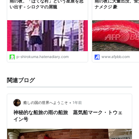
雨の夜、「はてな村」という星座を思
雨の夜に大量出没、蛍
い出す - シロクマの屑籠
ナメクジ 豪
p-shirokuma.hatenadiary.com
www.afpbb.com
関連ブログ
•
癒しの国の世界へようこそ
1年前
神秘的な船旅の雨の船旅 蒸気船マーク・トウェ
イン号