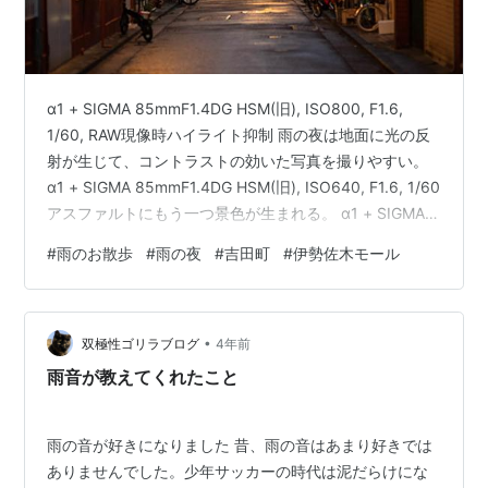
α1 + SIGMA 85mmF1.4DG HSM(旧), ISO800, F1.6,
1/60, RAW現像時ハイライト抑制 雨の夜は地面に光の反
射が生じて、コントラストの効いた写真を撮りやすい。
α1 + SIGMA 85mmF1.4DG HSM(旧), ISO640, F1.6, 1/60
アスファルトにもう一つ景色が生まれる。 α1 + SIGMA
85mmF1.4DG HSM(旧), ISO125, F1.4, 1/60 α1 + SIGMA
#
雨のお散歩
#
雨の夜
#
吉田町
#
伊勢佐木モール
85mmF1.4DG HSM(旧), ISO500, F1.4, 1/60 使ったレン
ズはシグマの昔の85mmF1.4。私としては画質はこれで…
•
双極性ゴリラブログ
4年前
雨音が教えてくれたこと