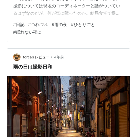
撮影については現地のコーディネーターと話がついてい
るはずなのだが、何が気に障ったのか。結局食堂で撮影
を続行できず、アフガン通りといわれる通りで撮影をし
#
日記
#
つれづれ
#
雨の夜
#
ひとりごと
ていた。 戦火から逃れてきた人々、まるで違う文化と風
#
眠れない夜に
習。わたしのみならず日本人には想像出来ないような複
雑な事情があるんだろうな。 パキスタンとアフガニスタ
ンはいつか行ってみたい国だった。今は無きはてなダイ
アリーで運営されていた大好きだったブログで見た、パ
•
fortia’s レビュー
4年前
キスタンとアフガニスタンの荒々しくも壮大な風…
雨の日は撮影日和