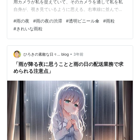
用カメラが私を捉えていて、そのカメラを通して私を私
自身が、覗き見ているように思える。右車線に並んで停
まっているいると左車線を大きなコンテナトラックが走
#
雨の夜
#
雨の夜の渋滞
#
透明ビニール傘
#
雨粒
り抜けていく。このバイパスは結果として最後は右車線
#
きれいな雨粒
で走った方が早く到着するのだが、場所によっては左車
線の方がより早く車が流れている。以前はそれを知っ
て、場所により車線を変えてもみたが、もうそんなこと
はしない。到着時間にすれば一分の違いも生まれないに
•
ひろきの素敵な日々… blog
3年前
違いない。夜、帰り道、時間にもよるが会社から家まで
「雨が降る夜に思うことと雨の日の配送業務で求
の…
められる注意点」