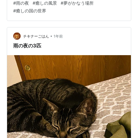
#
雨の夜
#
癒しの風景
#
夢がかなう場所
楽 ⚜ 雨の日は１階のデッキで 夜の船旅が素敵な蒸気船マ
#
癒しの国の世界
ーク・トウェイン号。 本日も夜の船旅に出ようとしてい
たところ、雨が降ってまいりました。 なので、いつもは
見晴らしのいい3階のデッキに上がるの…
•
チキナーごはん
1年前
雨の夜の3匹