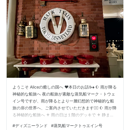
ようこそ Aliceの癒しの国へ ❤本日のお話☕♠ ☪️ 雨が降る
神秘的な船旅へ 夜の船旅が素敵な蒸気船マーク・トウェ
イン号ですが、雨が降るとより一層幻想的で神秘的な船
旅の扉の世界へ、ご案内させていただきます🧚‍♀️ ☪️ 雨が降
る神秘的な船旅へ ⚜ 雨の日は１階のデッキで ⚜ 静まり
返る雨の夜の森 ⚜ 今までにない景色 ⚜ 雨で澄んだ空気
#
ディズニーランド
#
蒸気船マークトゥエイン号
がきれいな夜の風景 ⚜️ Aliceがお届けする癒しの風景と音