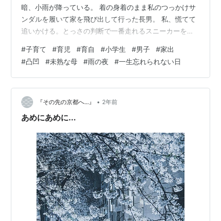
暗、小雨が降っている。 着の身着のまま私のつっかけサ
ンダルを履いて家を飛び出して行った長男。 私、慌てて
追いかける。とっさの判断で一番走れるスニーカーを履
いた。 マンションの階段を昇ったり降りたり、各階に長
#
子育て
#
育児
#
育自
#
小学生
#
男子
#
家出
男が居ないか確認する。 ポロポロ泣いていた長男の姿が
#
凸凹
#
未熟な母
#
雨の夜
#
一生忘れられない日
頭によぎり、なんだかものすごい不安に襲われてきた。
走って心拍数が上がってるのはもちろんのこと、違った
意味でも心臓がドキドキする。 前回家出した時は、長男
は泣いてなかったし、晴れた午前中の出来事だったか
•
『その先の京都へ...』
2年前
ら…
あめにあめに...