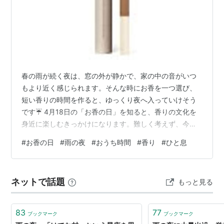
春の雨が続く夜は、窓の外が静かで、家の中の音がいつ
もより近く感じられます。そんな時にお香を一つ選び、
短い香りの時間を作ると、ゆっくり夜へ入っていけそう
です☔ 4月18日の「お香の日」を知ると、香りの文化を
身近に楽しむきっかけになります。難しく考えず、今日
は読書、別の日は日記を書く時間というように、普段の
#
お香の日
#
雨の夜
#
おうち時間
#
香り
#
ひと息
習慣へ少し添えるだけでも雰囲気が変わります。 香りを
楽しむ前には、部屋を軽く整えておくと安心です。紙や
布など燃えやすい物から離し、倒れにくい香立てと受け
ネットで話題
もっと見る
皿を使います。煙がこもらないよう、体調や部屋の広さ
に合わせて換気することも大切です。 お気に入りのカッ
プへ温かい飲み物を入れ、雨音を聞きながら過…
83
77
ブックマーク
ブックマーク